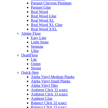
Parquet Chevron Premium
Parquet Glue
Real Wood
Real Wood Glue
Real Wood XL
Real Wood XL Glue
Real Wood XXL
Alpine Floor
Easy Line
Light Stone
Sequoia
Ultra
DeartFloor
Lite
Optim
Strong
Quick-Step
Alpha Vinyl Medium Planks
Alpha Vinyl Small Planks
Alpha Vinyl Tiles
Ambient Click 32 класс
Ambient Click 33 класс
Ambient Glue
Balance Click 32 класс
Balance Click 33 класс