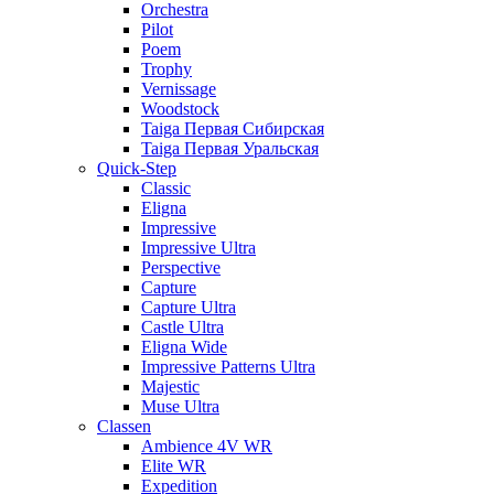
Orchestra
Pilot
Poem
Trophy
Vernissage
Woodstock
Taiga Первая Сибирская
Taiga Первая Уральская
Quick-Step
Classic
Eligna
Impressive
Impressive Ultra
Perspective
Capture
Capture Ultra
Castle Ultra
Eligna Wide
Impressive Patterns Ultra
Majestic
Muse Ultra
Classen
Ambience 4V WR
Elite WR
Expedition