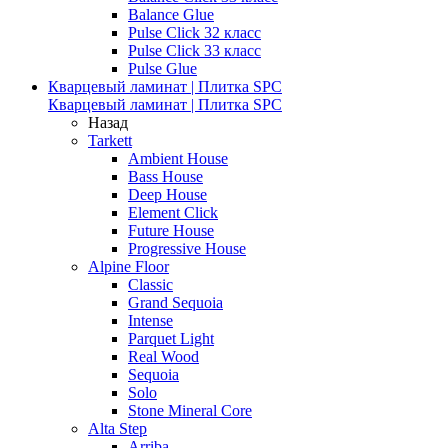
Balance Glue
Pulse Click 32 класс
Pulse Click 33 класс
Pulse Glue
Кварцевый ламинат | Плитка SPC
Кварцевый ламинат | Плитка SPC
Назад
Tarkett
Ambient House
Bass House
Deep House
Element Click
Future House
Progressive House
Alpine Floor
Classic
Grand Sequoia
Intense
Parquet Light
Real Wood
Sequoia
Solo
Stone Mineral Core
Alta Step
Arriba