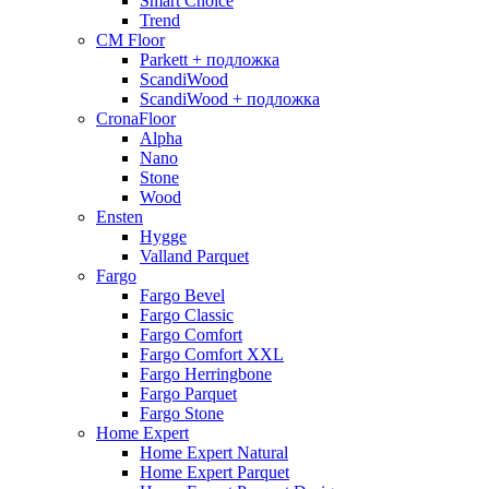
Smart Choice
Trend
CM Floor
Parkett + подложка
ScandiWood
ScandiWood + подложка
CronaFloor
Alpha
Nano
Stone
Wood
Ensten
Hygge
Valland Parquet
Fargo
Fargo Bevel
Fargo Classic
Fargo Comfort
Fargo Comfort XXL
Fargo Herringbone
Fargo Parquet
Fargo Stone
Home Expert
Home Expert Natural
Home Expert Parquet