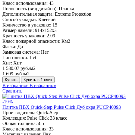
Класс использования:
43
Полосность (вид дизайна):
Планка
Дополнительная защита:
Extreme Protection
Способ укладки:
Клеевой
Количество в упаковке:
15
Размер ламели:
914x152x3
Кратность упаковки:
2.09
Класс пожарной опасности:
Км2
Фаска:
Да
Замковая система:
Нет
Тип плитки:
Lvt
Хит:
Хит
1 580.07 руб./м2
1 699 руб./м2
Купить
Купить в 1 клик
В избранное
В избранном
Сравнить
-19%
Плитка ПВХ Quick-Step Pulse Click Дуб охра PUCP40093
Производитель:
Quick-Step
Коллекция:
Pulse Click 33 класс
Общая толщина:
4.5
Класс использования:
33
Материал изделия:
Пвх