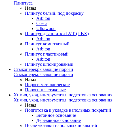
Плинтуса
Назад
Плинтус белый, под покраску
Arbiton
Cosca
Ultrawood
Плинтус для плитки LVT (ПВХ)
Arbiton
Плинтус композитный
Arbiton
Плинтус пластиковый
Arbiton
Плинтус шпонированый
Стыкоперекрывающие пороги
Стыкоперекрывающие пороги
Назад
Пороги металлические
Пороги пластиковые
Химия, уход, инструменты, подготовка основания
Химия, уход, инструменты, подготовка основания
Назад
Подготовка к укладке напольных покрытий
Бетонное основание
Деревянное основание
После укладки напольных покрытий