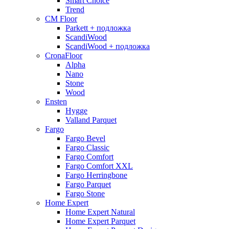
Smart Choice
Trend
CM Floor
Parkett + подложка
ScandiWood
ScandiWood + подложка
CronaFloor
Alpha
Nano
Stone
Wood
Ensten
Hygge
Valland Parquet
Fargo
Fargo Bevel
Fargo Classic
Fargo Comfort
Fargo Comfort XXL
Fargo Herringbone
Fargo Parquet
Fargo Stone
Home Expert
Home Expert Natural
Home Expert Parquet