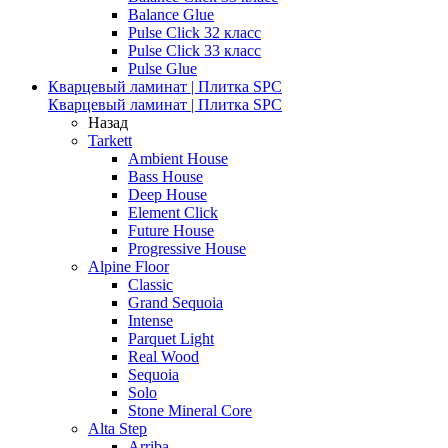
Balance Glue
Pulse Click 32 класс
Pulse Click 33 класс
Pulse Glue
Кварцевый ламинат | Плитка SPC
Кварцевый ламинат | Плитка SPC
Назад
Tarkett
Ambient House
Bass House
Deep House
Element Click
Future House
Progressive House
Alpine Floor
Classic
Grand Sequoia
Intense
Parquet Light
Real Wood
Sequoia
Solo
Stone Mineral Core
Alta Step
Arriba