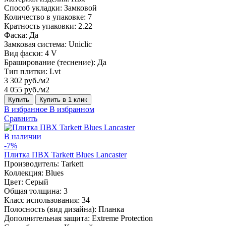
Способ укладки:
Замковой
Количество в упаковке:
7
Кратность упаковки:
2.22
Фаска:
Да
Замковая система:
Uniclic
Вид фаски:
4 V
Браширование (теснение):
Да
Тип плитки:
Lvt
3 302 руб./м2
4 055 руб./м2
Купить
Купить в 1 клик
В избранное
В избранном
Сравнить
В наличии
-7%
Плитка ПВХ Tarkett Blues Lancaster
Производитель:
Tarkett
Коллекция:
Blues
Цвет:
Серый
Общая толщина:
3
Класс использования:
34
Полосность (вид дизайна):
Планка
Дополнительная защита:
Extreme Protection