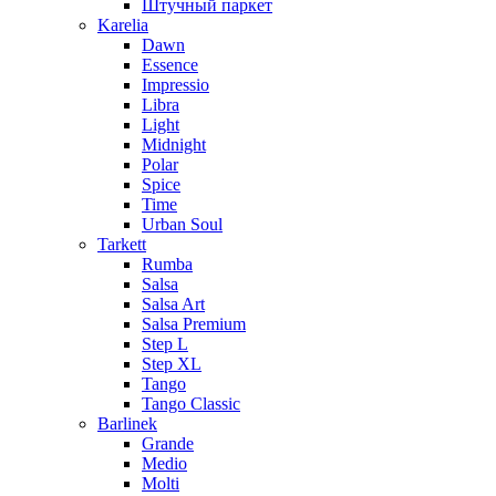
Штучный паркет
Karelia
Dawn
Essence
Impressio
Libra
Light
Midnight
Polar
Spice
Time
Urban Soul
Tarkett
Rumba
Salsa
Salsa Art
Salsa Premium
Step L
Step XL
Tango
Tango Classic
Barlinek
Grande
Medio
Molti