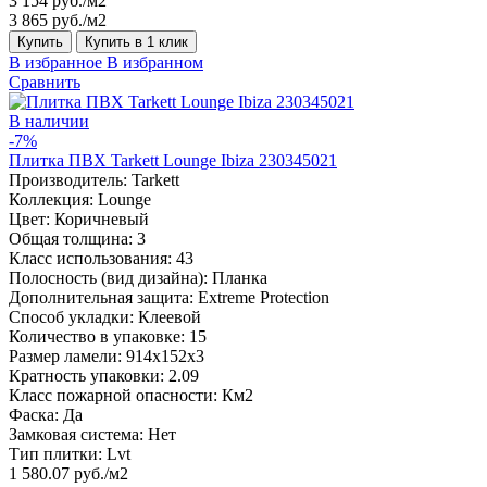
3 154 руб./м2
3 865 руб./м2
Купить
Купить в 1 клик
В избранное
В избранном
Сравнить
В наличии
-7%
Плитка ПВХ Tarkett Lounge Ibiza 230345021
Производитель:
Tarkett
Коллекция:
Lounge
Цвет:
Коричневый
Общая толщина:
3
Класс использования:
43
Полосность (вид дизайна):
Планка
Дополнительная защита:
Extreme Protection
Способ укладки:
Клеевой
Количество в упаковке:
15
Размер ламели:
914x152x3
Кратность упаковки:
2.09
Класс пожарной опасности:
Км2
Фаска:
Да
Замковая система:
Нет
Тип плитки:
Lvt
1 580.07 руб./м2