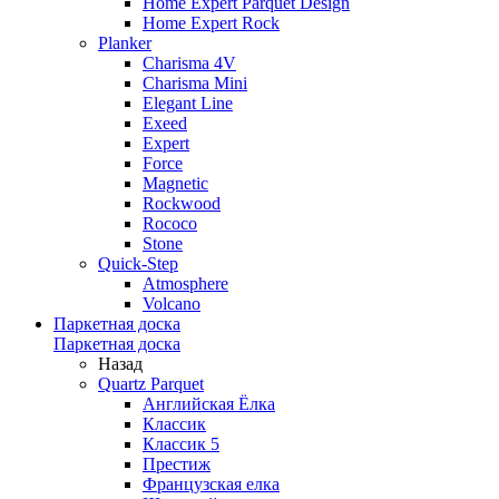
Home Expert Parquet Design
Home Expert Rock
Planker
Charisma 4V
Charisma Mini
Elegant Line
Exeed
Expert
Force
Magnetic
Rockwood
Rococo
Stone
Quick-Step
Atmosphere
Volcano
Паркетная доска
Паркетная доска
Назад
Quartz Parquet
Английская Ёлка
Классик
Классик 5
Престиж
Французская елка