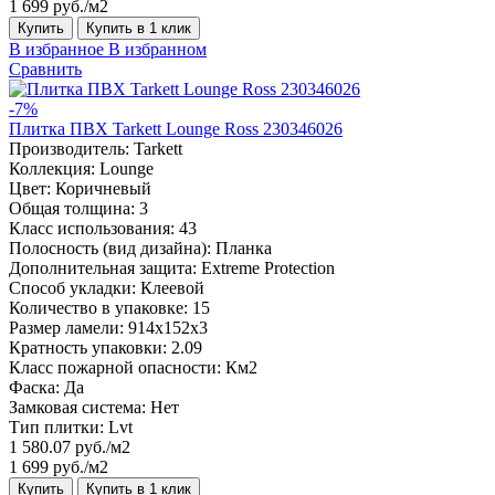
1 699 руб./м2
Купить
Купить в 1 клик
В избранное
В избранном
Сравнить
-7%
Плитка ПВХ Tarkett Lounge Ross 230346026
Производитель:
Tarkett
Коллекция:
Lounge
Цвет:
Коричневый
Общая толщина:
3
Класс использования:
43
Полосность (вид дизайна):
Планка
Дополнительная защита:
Extreme Protection
Способ укладки:
Клеевой
Количество в упаковке:
15
Размер ламели:
914x152x3
Кратность упаковки:
2.09
Класс пожарной опасности:
Км2
Фаска:
Да
Замковая система:
Нет
Тип плитки:
Lvt
1 580.07 руб./м2
1 699 руб./м2
Купить
Купить в 1 клик