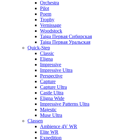
Orchestra
Pilot
Poem
Trophy
Vernissage
Woodstock
Taiga Первая Сибирская
Taiga Первая Уральская
Quick-Step
Classic
Eligna
Impressive
Impressive Ultra
Perspective
Capture
Capture Ultra
Castle Ultra
Eligna Wide
Impressive Patterns Ultra
Majestic
Muse Ultra
Classen
Ambience 4V WR
Elite WR
Expedition