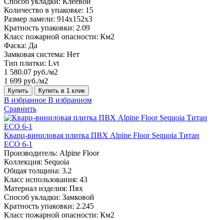
Способ укладки:
Клеевой
Количество в упаковке:
15
Размер ламели:
914x152x3
Кратность упаковки:
2.09
Класс пожарной опасности:
Км2
Фаска:
Да
Замковая система:
Нет
Тип плитки:
Lvt
1 580.07 руб./м2
1 699 руб./м2
Купить
Купить в 1 клик
В избранное
В избранном
Сравнить
Кварц-виниловая плитка ПВХ Alpine Floor Sequoia Титан
ECO 6-1
Производитель:
Alpine Floor
Коллекция:
Sequoia
Общая толщина:
3.2
Класс использования:
43
Материал изделия:
Пвх
Способ укладки:
Замковой
Кратность упаковки:
2.245
Класс пожарной опасности:
Км2