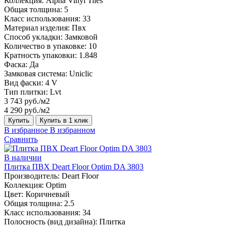
Коллекция:
Alpha Vinyl Tiles
Общая толщина:
5
Класс использования:
33
Материал изделия:
Пвх
Способ укладки:
Замковой
Количество в упаковке:
10
Кратность упаковки:
1.848
Фаска:
Да
Замковая система:
Uniclic
Вид фаски:
4 V
Тип плитки:
Lvt
3 743 руб./м2
4 290 руб./м2
Купить
Купить в 1 клик
В избранное
В избранном
Сравнить
В наличии
Плитка ПВХ Deart Floor Optim DA 3803
Производитель:
Deart Floor
Коллекция:
Optim
Цвет:
Коричневый
Общая толщина:
2.5
Класс использования:
34
Полосность (вид дизайна):
Плитка