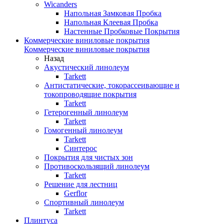
Wicanders
Напольная Замковая Пробка
Напольная Клеевая Пробка
Настенные Пробковые Покрытия
Коммерческие виниловые покрытия
Коммерческие виниловые покрытия
Назад
Акустический линолеум
Tarkett
Антистатические, токорассеивающие и
токопроводящие покрытия
Tarkett
Гетерогенный линолеум
Tarkett
Гомогенный линолеум
Tarkett
Синтерос
Покрытия для чистых зон
Противоскользящий линолеум
Tarkett
Решение для лестниц
Gerflor
Спортивный линолеум
Tarkett
Плинтуса