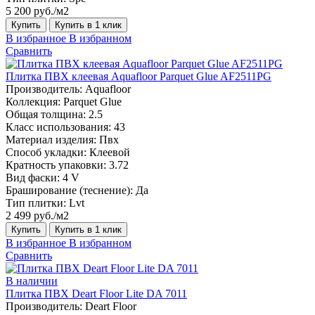
5 200 руб./м2
Купить
Купить в 1 клик
В избранное
В избранном
Сравнить
Плитка ПВХ клеевая Aquafloor Parquet Glue AF2511PG
Производитель:
Aquafloor
Коллекция:
Parquet Glue
Общая толщина:
2.5
Класс использования:
43
Материал изделия:
Пвх
Способ укладки:
Клеевой
Кратность упаковки:
3.72
Вид фаски:
4 V
Браширование (теснение):
Да
Тип плитки:
Lvt
2 499 руб./м2
Купить
Купить в 1 клик
В избранное
В избранном
Сравнить
В наличии
Плитка ПВХ Deart Floor Lite DA 7011
Производитель:
Deart Floor