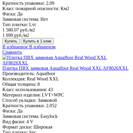
Кратность упаковки:
2.09
Класс пожарной опасности:
Км2
Фаска:
Да
Замковая система:
Нет
Тип плитки:
Lvt
1 580.07 руб./м2
1 699 руб./м2
Купить
Купить в 1 клик
В избранное
В избранном
Сравнить
Плитка ПВХ замковая Aquafloor Real Wood XXL AF8026XXL
Производитель:
Aquafloor
Коллекция:
Real Wood XXL
Общая толщина:
8
Класс использования:
43
Материал изделия:
LVT+WPC
Способ укладки:
Замковой
Кратность упаковки:
2.052
Фаска:
Да
Замковая система:
Easylock
Вид фаски:
4 V
Формат доски:
Широкая
Тип плитки:
Spc