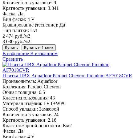
Количество в упаковке:
9
Кратность упаковки:
3.841
Фаска:
Да
Вид фаски:
4 V
Браширование (теснение):
Да
Тип плитки:
Lvt
2 474 руб./м2
3 030 руб./м2
Купить
Купить в 1 клик
В избранное
В избранном
Сравнить
Плитка ПВХ Aquafloor Parquet Chevron Premium AF7018CVR
Производитель:
Aquafloor
Коллекция:
Parquet Chevron
Общая толщина:
6.5
Класс использования:
43
Материал изделия:
LVT+WPC
Способ укладки:
Замковой
Количество в упаковке:
24
Кратность упаковки:
2.16
Класс пожарной опасности:
Км2
Фаска:
Да
Вид фаски:
4 V