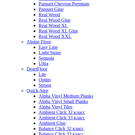
Parquet Chevron Premium
Parquet Glue
Real Wood
Real Wood Glue
Real Wood XL
Real Wood XL Glue
Real Wood XXL
Alpine Floor
Easy Line
Light Stone
Sequoia
Ultra
DeartFloor
Lite
Optim
Strong
Quick-Step
Alpha Vinyl Medium Planks
Alpha Vinyl Small Planks
Alpha Vinyl Tiles
Ambient Click 32 класс
Ambient Click 33 класс
Ambient Glue
Balance Click 32 класс
Balance Click 33 класс