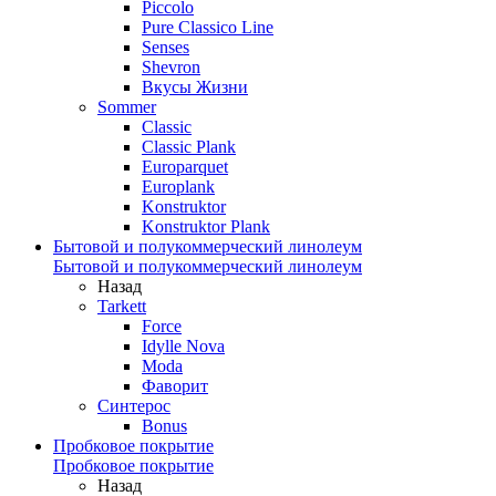
Piccolo
Pure Classico Line
Senses
Shevron
Вкусы Жизни
Sommer
Classic
Classic Plank
Europarquet
Europlank
Konstruktor
Konstruktor Plank
Бытовой и полукоммерческий линолеум
Бытовой и полукоммерческий линолеум
Назад
Tarkett
Force
Idylle Nova
Moda
Фаворит
Синтерос
Bonus
Пробковое покрытие
Пробковое покрытие
Назад