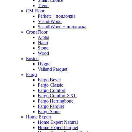
Smart Choice
Trend
CM Floor
Parkett + подложка
ScandiWood
ScandiWood + подложка
CronaFloor
Alpha
Nano
Stone
Wood
Ensten
Hygge
Valland Parquet
Fargo
Fargo Bevel
Fargo Classic
Fargo Comfort
Fargo Comfort XXL
Fargo Herringbone
Fargo Parquet
Fargo Stone
Home Expert
Home Expert Natural
Home Expert Parquet