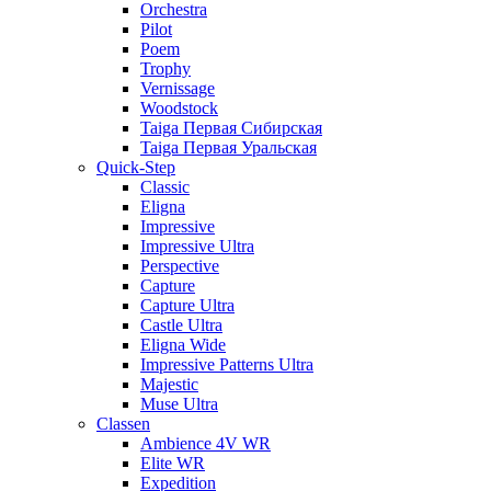
Orchestra
Pilot
Poem
Trophy
Vernissage
Woodstock
Taiga Первая Сибирская
Taiga Первая Уральская
Quick-Step
Classic
Eligna
Impressive
Impressive Ultra
Perspective
Capture
Capture Ultra
Castle Ultra
Eligna Wide
Impressive Patterns Ultra
Majestic
Muse Ultra
Classen
Ambience 4V WR
Elite WR
Expedition