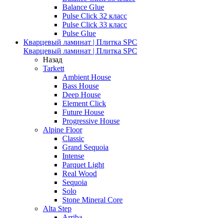
Balance Glue
Pulse Click 32 класс
Pulse Click 33 класс
Pulse Glue
Кварцевый ламинат | Плитка SPC
Кварцевый ламинат | Плитка SPC
Назад
Tarkett
Ambient House
Bass House
Deep House
Element Click
Future House
Progressive House
Alpine Floor
Classic
Grand Sequoia
Intense
Parquet Light
Real Wood
Sequoia
Solo
Stone Mineral Core
Alta Step
Arriba