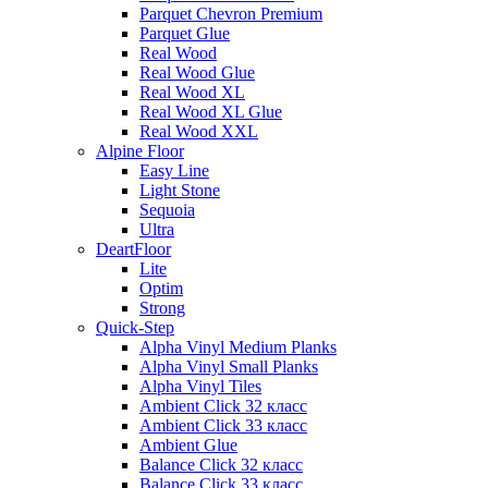
Parquet Chevron Premium
Parquet Glue
Real Wood
Real Wood Glue
Real Wood XL
Real Wood XL Glue
Real Wood XXL
Alpine Floor
Easy Line
Light Stone
Sequoia
Ultra
DeartFloor
Lite
Optim
Strong
Quick-Step
Alpha Vinyl Medium Planks
Alpha Vinyl Small Planks
Alpha Vinyl Tiles
Ambient Click 32 класс
Ambient Click 33 класс
Ambient Glue
Balance Click 32 класс
Balance Click 33 класс