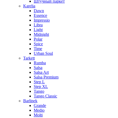
Штучный паркет
Karelia
Dawn
Essence
Impressio
Libra
Light
Midnight
Polar
Spice
Time
Urban Soul
Tarkett
Rumba
Salsa
Salsa Art
Salsa Premium
Step L
Step XL
Tango
Tango Classic
Barlinek
Grande
Medio
Molti