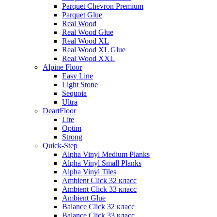
Parquet Chevron Premium
Parquet Glue
Real Wood
Real Wood Glue
Real Wood XL
Real Wood XL Glue
Real Wood XXL
Alpine Floor
Easy Line
Light Stone
Sequoia
Ultra
DeartFloor
Lite
Optim
Strong
Quick-Step
Alpha Vinyl Medium Planks
Alpha Vinyl Small Planks
Alpha Vinyl Tiles
Ambient Click 32 класс
Ambient Click 33 класс
Ambient Glue
Balance Click 32 класс
Balance Click 33 класс