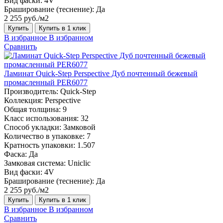
Вид фаски:
4V
Браширование (теснение):
Да
2 255 руб./м2
Купить
Купить в 1 клик
В избранное
В избранном
Сравнить
Ламинат Quick-Step Perspective Дуб почтенный бежевый
промасленный PER6077
Производитель:
Quick-Step
Коллекция:
Perspective
Общая толщина:
9
Класс использования:
32
Способ укладки:
Замковой
Количество в упаковке:
7
Кратность упаковки:
1.507
Фаска:
Да
Замковая система:
Uniclic
Вид фаски:
4V
Браширование (теснение):
Да
2 255 руб./м2
Купить
Купить в 1 клик
В избранное
В избранном
Сравнить