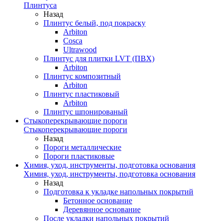
Плинтуса
Назад
Плинтус белый, под покраску
Arbiton
Cosca
Ultrawood
Плинтус для плитки LVT (ПВХ)
Arbiton
Плинтус композитный
Arbiton
Плинтус пластиковый
Arbiton
Плинтус шпонированый
Стыкоперекрывающие пороги
Стыкоперекрывающие пороги
Назад
Пороги металлические
Пороги пластиковые
Химия, уход, инструменты, подготовка основания
Химия, уход, инструменты, подготовка основания
Назад
Подготовка к укладке напольных покрытий
Бетонное основание
Деревянное основание
После укладки напольных покрытий