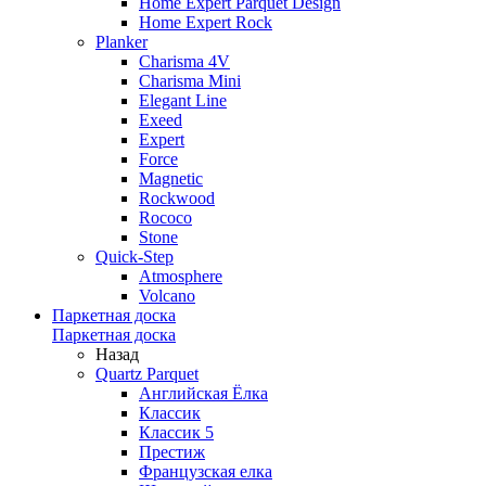
Home Expert Parquet Design
Home Expert Rock
Planker
Charisma 4V
Charisma Mini
Elegant Line
Exeed
Expert
Force
Magnetic
Rockwood
Rococo
Stone
Quick-Step
Atmosphere
Volcano
Паркетная доска
Паркетная доска
Назад
Quartz Parquet
Английская Ёлка
Классик
Классик 5
Престиж
Французская елка