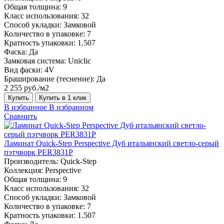
Общая толщина:
9
Класс использования:
32
Способ укладки:
Замковой
Количество в упаковке:
7
Кратность упаковки:
1.507
Фаска:
Да
Замковая система:
Uniclic
Вид фаски:
4V
Браширование (теснение):
Да
2 255 руб./м2
Купить
Купить в 1 клик
В избранное
В избранном
Сравнить
Ламинат Quick-Step Perspective Дуб итальянский светло-серый
пэтчворк PER3831P
Производитель:
Quick-Step
Коллекция:
Perspective
Общая толщина:
9
Класс использования:
32
Способ укладки:
Замковой
Количество в упаковке:
7
Кратность упаковки:
1.507