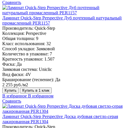
Сравнить
Ламинат Quick-Step Perspective Дуб почтенный натуральный
промасленный PER1157
Производитель:
Quick-Step
Коллекция:
Perspective
Общая толщина:
9
Класс использования:
32
Способ укладки:
Замковой
Количество в упаковке:
7
Кратность упаковки:
1.507
Фаска:
Да
Замковая система:
Uniclic
Вид фаски:
4V
Браширование (теснение):
Да
2 255 руб./м2
Купить
Купить в 1 клик
В избранное
В избранном
Сравнить
Ламинат Quick-Step Perspective Доска дубовая светло-серая
лакированная PER1304
Производитель:
Quick-Step