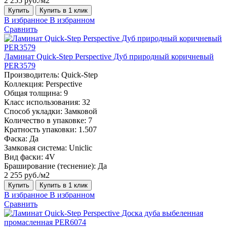
2 255 руб./м2
Купить
Купить в 1 клик
В избранное
В избранном
Сравнить
Ламинат Quick-Step Perspective Дуб природный коричневый
PER3579
Производитель:
Quick-Step
Коллекция:
Perspective
Общая толщина:
9
Класс использования:
32
Способ укладки:
Замковой
Количество в упаковке:
7
Кратность упаковки:
1.507
Фаска:
Да
Замковая система:
Uniclic
Вид фаски:
4V
Браширование (теснение):
Да
2 255 руб./м2
Купить
Купить в 1 клик
В избранное
В избранном
Сравнить