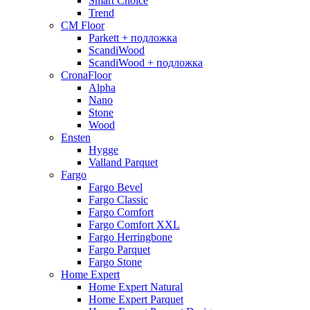
Smart Choice
Trend
CM Floor
Parkett + подложка
ScandiWood
ScandiWood + подложка
CronaFloor
Alpha
Nano
Stone
Wood
Ensten
Hygge
Valland Parquet
Fargo
Fargo Bevel
Fargo Classic
Fargo Comfort
Fargo Comfort XXL
Fargo Herringbone
Fargo Parquet
Fargo Stone
Home Expert
Home Expert Natural
Home Expert Parquet