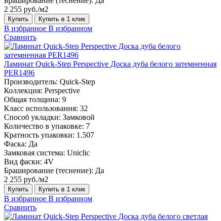
Браширование (теснение):
Да
2 255 руб./м2
Купить
Купить в 1 клик
В избранное
В избранном
Сравнить
Ламинат Quick-Step Perspective Доска дуба белого затемненная
PER1496
Производитель:
Quick-Step
Коллекция:
Perspective
Общая толщина:
9
Класс использования:
32
Способ укладки:
Замковой
Количество в упаковке:
7
Кратность упаковки:
1.507
Фаска:
Да
Замковая система:
Uniclic
Вид фаски:
4V
Браширование (теснение):
Да
2 255 руб./м2
Купить
Купить в 1 клик
В избранное
В избранном
Сравнить