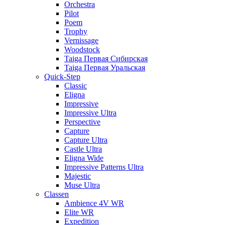
Orchestra
Pilot
Poem
Trophy
Vernissage
Woodstock
Taiga Первая Сибирская
Taiga Первая Уральская
Quick-Step
Classic
Eligna
Impressive
Impressive Ultra
Perspective
Capture
Capture Ultra
Castle Ultra
Eligna Wide
Impressive Patterns Ultra
Majestic
Muse Ultra
Classen
Ambience 4V WR
Elite WR
Expedition