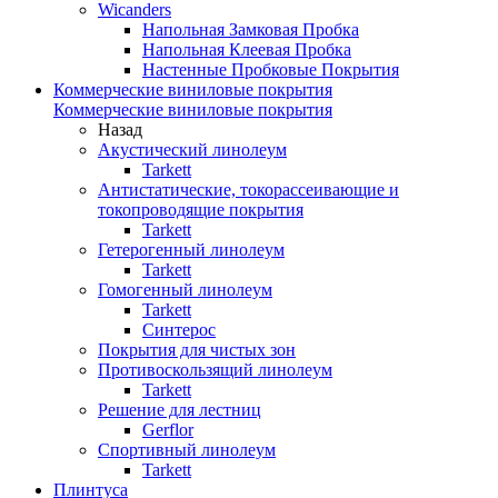
Wicanders
Напольная Замковая Пробка
Напольная Клеевая Пробка
Настенные Пробковые Покрытия
Коммерческие виниловые покрытия
Коммерческие виниловые покрытия
Назад
Акустический линолеум
Tarkett
Антистатические, токорассеивающие и
токопроводящие покрытия
Tarkett
Гетерогенный линолеум
Tarkett
Гомогенный линолеум
Tarkett
Синтерос
Покрытия для чистых зон
Противоскользящий линолеум
Tarkett
Решение для лестниц
Gerflor
Спортивный линолеум
Tarkett
Плинтуса