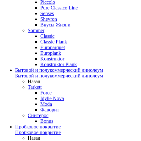
Piccolo
Pure Classico Line
Senses
Shevron
Вкусы Жизни
Sommer
Classic
Classic Plank
Europarquet
Europlank
Konstruktor
Konstruktor Plank
Бытовой и полукоммерческий линолеум
Бытовой и полукоммерческий линолеум
Назад
Tarkett
Force
Idylle Nova
Moda
Фаворит
Синтерос
Bonus
Пробковое покрытие
Пробковое покрытие
Назад