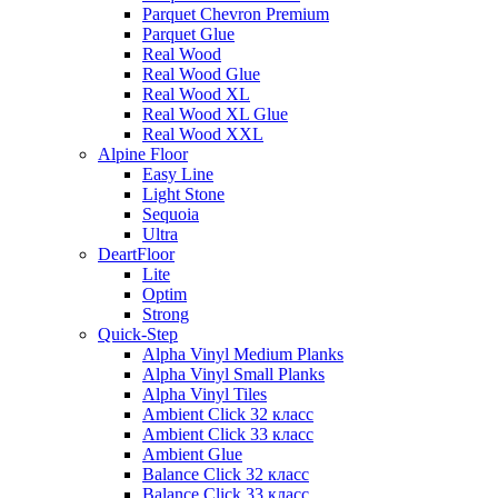
Parquet Chevron Premium
Parquet Glue
Real Wood
Real Wood Glue
Real Wood XL
Real Wood XL Glue
Real Wood XXL
Alpine Floor
Easy Line
Light Stone
Sequoia
Ultra
DeartFloor
Lite
Optim
Strong
Quick-Step
Alpha Vinyl Medium Planks
Alpha Vinyl Small Planks
Alpha Vinyl Tiles
Ambient Click 32 класс
Ambient Click 33 класс
Ambient Glue
Balance Click 32 класс
Balance Click 33 класс