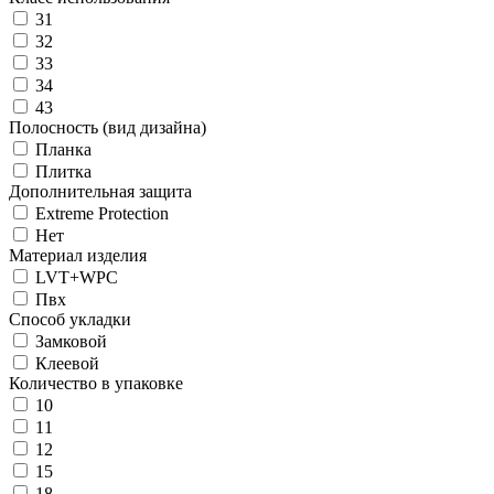
31
32
33
34
43
Полосность (вид дизайна)
Планка
Плитка
Дополнительная защита
Extreme Protection
Нет
Материал изделия
LVT+WPC
Пвх
Способ укладки
Замковой
Клеевой
Количество в упаковке
10
11
12
15
18