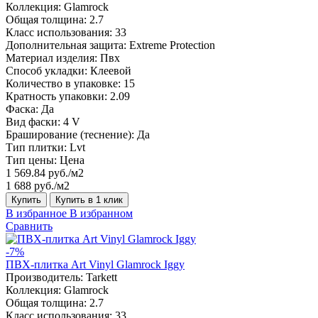
Коллекция:
Glamrock
Общая толщина:
2.7
Класс использования:
33
Дополнительная защита:
Extreme Protection
Материал изделия:
Пвх
Способ укладки:
Клеевой
Количество в упаковке:
15
Кратность упаковки:
2.09
Фаска:
Да
Вид фаски:
4 V
Браширование (теснение):
Да
Тип плитки:
Lvt
Тип цены:
Цена
1 569.84 руб./м2
1 688 руб./м2
Купить
Купить в 1 клик
В избранное
В избранном
Сравнить
-7%
ПВХ-плитка Art Vinyl Glamrock Iggy
Производитель:
Tarkett
Коллекция:
Glamrock
Общая толщина:
2.7
Класс использования:
33