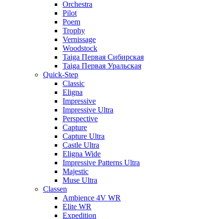
Orchestra
Pilot
Poem
Trophy
Vernissage
Woodstock
Taiga Первая Сибирская
Taiga Первая Уральская
Quick-Step
Classic
Eligna
Impressive
Impressive Ultra
Perspective
Capture
Capture Ultra
Castle Ultra
Eligna Wide
Impressive Patterns Ultra
Majestic
Muse Ultra
Classen
Ambience 4V WR
Elite WR
Expedition