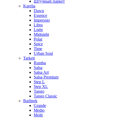
Штучный паркет
Karelia
Dawn
Essence
Impressio
Libra
Light
Midnight
Polar
Spice
Time
Urban Soul
Tarkett
Rumba
Salsa
Salsa Art
Salsa Premium
Step L
Step XL
Tango
Tango Classic
Barlinek
Grande
Medio
Molti