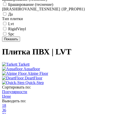
Браширование (теснение)
[BRASHIROVANIE_TESNENIE] {IP_PROP81}
Да
Тип плитки
Lvt
RigidVinyl
Spc
Плитка ПВХ | LVT
Tarkett
Aquafloor
Alpine Floor
DeartFloor
Quick-Step
Сортировать по:
Популярности
Цене
Выводить по:
18
36