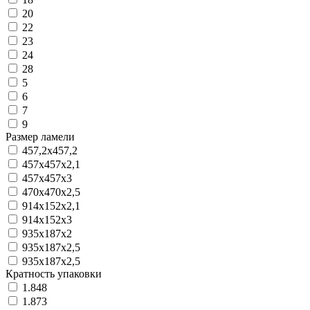
20
22
23
24
28
5
6
7
9
Размер ламели
457,2х457,2
457x457x2,1
457x457x3
470х470х2,5
914x152x2,1
914x152x3
935x187x2
935x187x2,5
935х187х2,5
Кратность упаковки
1.848
1.873