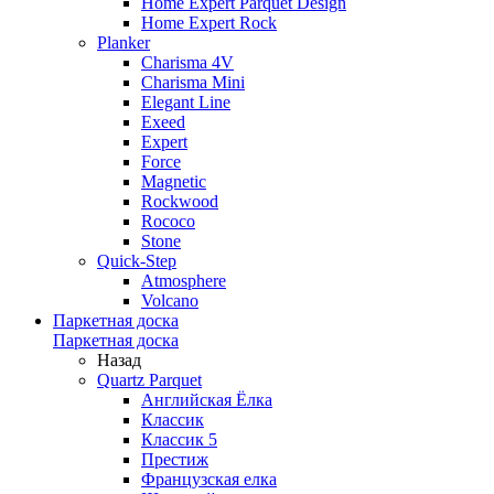
Home Expert Parquet Design
Home Expert Rock
Planker
Charisma 4V
Charisma Mini
Elegant Line
Exeed
Expert
Force
Magnetic
Rockwood
Rococo
Stone
Quick-Step
Atmosphere
Volcano
Паркетная доска
Паркетная доска
Назад
Quartz Parquet
Английская Ёлка
Классик
Классик 5
Престиж
Французская елка