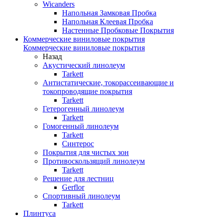
Wicanders
Напольная Замковая Пробка
Напольная Клеевая Пробка
Настенные Пробковые Покрытия
Коммерческие виниловые покрытия
Коммерческие виниловые покрытия
Назад
Акустический линолеум
Tarkett
Антистатические, токорассеивающие и
токопроводящие покрытия
Tarkett
Гетерогенный линолеум
Tarkett
Гомогенный линолеум
Tarkett
Синтерос
Покрытия для чистых зон
Противоскользящий линолеум
Tarkett
Решение для лестниц
Gerflor
Спортивный линолеум
Tarkett
Плинтуса