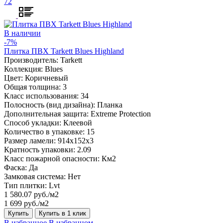
72
В наличии
-7%
Плитка ПВХ Tarkett Blues Highland
Производитель:
Tarkett
Коллекция:
Blues
Цвет:
Коричневый
Общая толщина:
3
Класс использования:
34
Полосность (вид дизайна):
Планка
Дополнительная защита:
Extreme Protection
Способ укладки:
Клеевой
Количество в упаковке:
15
Размер ламели:
914x152x3
Кратность упаковки:
2.09
Класс пожарной опасности:
Км2
Фаска:
Да
Замковая система:
Нет
Тип плитки:
Lvt
1 580.07 руб./м2
1 699 руб./м2
Купить
Купить в 1 клик
В избранное
В избранном