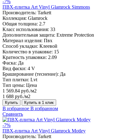
-7%
ПВХ-плитка Art Vinyl Glamrock Simmons
Производитель:
Tarkett
Коллекция:
Glamrock
Общая толщина:
2.7
Класс использования:
33
Дополнительная защита:
Extreme Protection
Материал изделия:
Пвх
Способ укладки:
Клеевой
Количество в упаковке:
15
Кратность упаковки:
2.09
Фаска:
Да
Вид фаски:
4 V
Браширование (теснение):
Да
Тип плитки:
Lvt
Тип цены:
Цена
1 569.84 руб./м2
1 688 руб./м2
Купить
Купить в 1 клик
В избранное
В избранном
Сравнить
-7%
ПВХ-плитка Art Vinyl Glamrock Motley
Производитель:
Tarkett