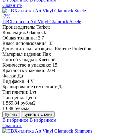
Сравнить
-7%
ПВХ-плитка Art Vinyl Glamrock Steele
Производитель:
Tarkett
Коллекция:
Glamrock
Общая толщина:
2.7
Класс использования:
33
Дополнительная защита:
Extreme Protection
Материал изделия:
Пвх
Способ укладки:
Клеевой
Количество в упаковке:
15
Кратность упаковки:
2.09
Фаска:
Да
Вид фаски:
4 V
Браширование (теснение):
Да
Тип плитки:
Lvt
Тип цены:
Цена
1 569.84 руб./м2
1 688 руб./м2
Купить
Купить в 1 клик
В избранное
В избранном
Сравнить