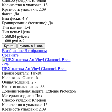
Способ укладки:
Клеевой
Количество в упаковке:
15
Кратность упаковки:
2.09
Фаска:
Да
Вид фаски:
4 V
Браширование (теснение):
Да
Тип плитки:
Lvt
Тип цены:
Цена
1 569.84 руб./м2
1 688 руб./м2
Купить
Купить в 1 клик
В избранное
В избранном
Сравнить
-7%
ПВХ-плитка Art Vinyl Glamrock Brent
Производитель:
Tarkett
Коллекция:
Glamrock
Общая толщина:
2.7
Класс использования:
33
Дополнительная защита:
Extreme Protection
Материал изделия:
Пвх
Способ укладки:
Клеевой
Количество в упаковке:
15
Кратность упаковки:
2.09