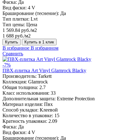
Фаска:
Да
Вид фаски:
4 V
Браширование (теснение):
Да
Тип плитки:
Lvt
Тип цены:
Цена
1 569.84 руб./м2
1 688 руб./м2
Купить
Купить в 1 клик
В избранное
В избранном
Сравнить
-7%
ПВХ-плитка Art Vinyl Glamrock Blacky
Производитель:
Tarkett
Коллекция:
Glamrock
Общая толщина:
2.7
Класс использования:
33
Дополнительная защита:
Extreme Protection
Материал изделия:
Пвх
Способ укладки:
Клеевой
Количество в упаковке:
15
Кратность упаковки:
2.09
Фаска:
Да
Вид фаски:
4 V
Браширование (теснение):
Да