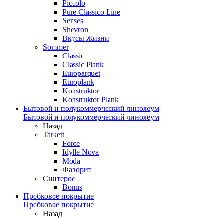
Piccolo
Pure Classico Line
Senses
Shevron
Вкусы Жизни
Sommer
Classic
Classic Plank
Europarquet
Europlank
Konstruktor
Konstruktor Plank
Бытовой и полукоммерческий линолеум
Бытовой и полукоммерческий линолеум
Назад
Tarkett
Force
Idylle Nova
Moda
Фаворит
Синтерос
Bonus
Пробковое покрытие
Пробковое покрытие
Назад