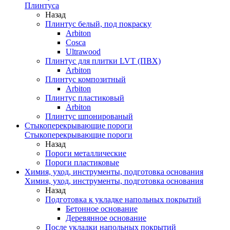
Плинтуса
Назад
Плинтус белый, под покраску
Arbiton
Cosca
Ultrawood
Плинтус для плитки LVT (ПВХ)
Arbiton
Плинтус композитный
Arbiton
Плинтус пластиковый
Arbiton
Плинтус шпонированый
Стыкоперекрывающие пороги
Стыкоперекрывающие пороги
Назад
Пороги металлические
Пороги пластиковые
Химия, уход, инструменты, подготовка основания
Химия, уход, инструменты, подготовка основания
Назад
Подготовка к укладке напольных покрытий
Бетонное основание
Деревянное основание
После укладки напольных покрытий