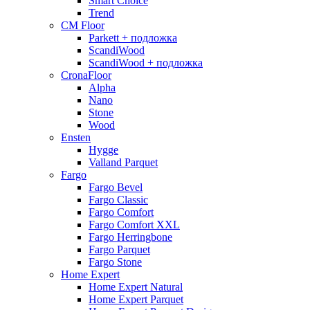
Smart Choice
Trend
CM Floor
Parkett + подложка
ScandiWood
ScandiWood + подложка
CronaFloor
Alpha
Nano
Stone
Wood
Ensten
Hygge
Valland Parquet
Fargo
Fargo Bevel
Fargo Classic
Fargo Comfort
Fargo Comfort XXL
Fargo Herringbone
Fargo Parquet
Fargo Stone
Home Expert
Home Expert Natural
Home Expert Parquet