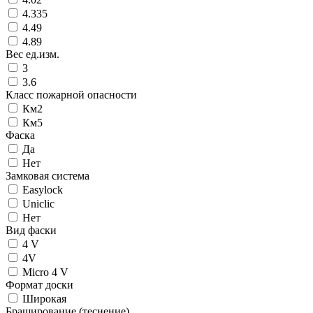
4.335
4.49
4.89
Вес ед.изм.
3
3.6
Класс пожарной опасности
Км2
Км5
Фаска
Да
Нет
Замковая система
Easylock
Uniclic
Нет
Вид фаски
4 V
4V
Micro 4 V
Формат доски
Широкая
Браширование (теснение)