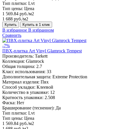
Тип плитки:
Lvt
Тип цены:
Цена
1 569.84 руб./м2
1 688 руб./м2
Купить
Купить в 1 клик
В избранное
В избранном
Сравнить
-7%
ПВХ-плитка Art Vinyl Glamrock Tempest
Производитель:
Tarkett
Коллекция:
Glamrock
Общая толщина:
2.7
Класс использования:
33
Дополнительная защита:
Extreme Protection
Материал изделия:
Пвх
Способ укладки:
Клеевой
Количество в упаковке:
12
Кратность упаковки:
2.508
Фаска:
Нет
Браширование (теснение):
Да
Тип плитки:
Lvt
Тип цены:
Цена
1 569.84 руб./м2
1 688 руб./м2