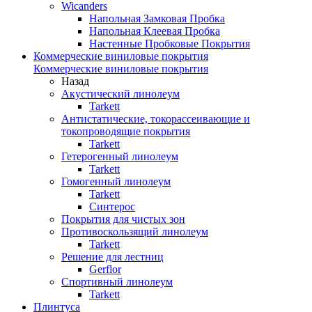
Wicanders
Напольная Замковая Пробка
Напольная Клеевая Пробка
Настенные Пробковые Покрытия
Коммерческие виниловые покрытия
Коммерческие виниловые покрытия
Назад
Акустический линолеум
Tarkett
Антистатические, токорассеивающие и
токопроводящие покрытия
Tarkett
Гетерогенный линолеум
Tarkett
Гомогенный линолеум
Tarkett
Синтерос
Покрытия для чистых зон
Противоскользящий линолеум
Tarkett
Решение для лестниц
Gerflor
Спортивный линолеум
Tarkett
Плинтуса