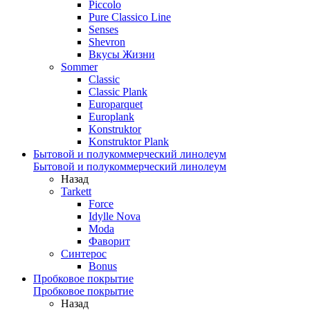
Piccolo
Pure Classico Line
Senses
Shevron
Вкусы Жизни
Sommer
Classic
Classic Plank
Europarquet
Europlank
Konstruktor
Konstruktor Plank
Бытовой и полукоммерческий линолеум
Бытовой и полукоммерческий линолеум
Назад
Tarkett
Force
Idylle Nova
Moda
Фаворит
Синтерос
Bonus
Пробковое покрытие
Пробковое покрытие
Назад