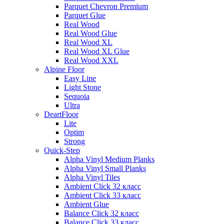
Parquet Chevron Premium
Parquet Glue
Real Wood
Real Wood Glue
Real Wood XL
Real Wood XL Glue
Real Wood XXL
Alpine Floor
Easy Line
Light Stone
Sequoia
Ultra
DeartFloor
Lite
Optim
Strong
Quick-Step
Alpha Vinyl Medium Planks
Alpha Vinyl Small Planks
Alpha Vinyl Tiles
Ambient Click 32 класс
Ambient Click 33 класс
Ambient Glue
Balance Click 32 класс
Balance Click 33 класс