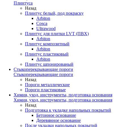
Плинтуса
Назад
Плинтус белый, под покраску
Arbiton
Cosca
Ultrawood
Плинтус для плитки LVT (ПВХ)
Arbiton
Плинтус композитный
Arbiton
Плинтус пластиковый
Arbiton
Плинтус шпонированый
Стыкоперекрывающие пороги
Стыкоперекрывающие пороги
Назад
Пороги металлические
Пороги пластиковые
Химия, уход, инструменты, подготовка основания
Химия, уход, инструменты, подготовка основания
Назад
Подготовка к укладке напольных покрытий
Бетонное основание
Деревянное основание
После укладки напольных покрытий