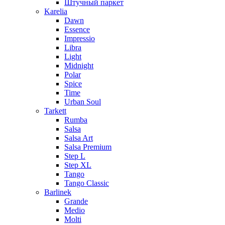
Штучный паркет
Karelia
Dawn
Essence
Impressio
Libra
Light
Midnight
Polar
Spice
Time
Urban Soul
Tarkett
Rumba
Salsa
Salsa Art
Salsa Premium
Step L
Step XL
Tango
Tango Classic
Barlinek
Grande
Medio
Molti