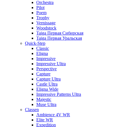
Orchestra
Pilot
Poem
Trophy
Vernissage
Woodstock
Taiga Первая Сибирская
Taiga Первая Уральская
Quick-Step
Classic
Eligna
Impressive
Impressive Ultra
Perspective
Capture
Capture Ultra
Castle Ultra
Eligna Wide
Impressive Patterns Ultra
Majestic
Muse Ultra
Classen
Ambience 4V WR
Elite WR
Expedition