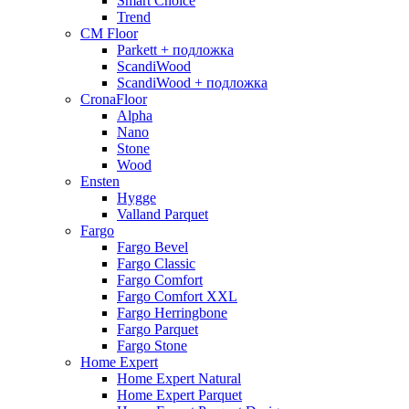
Smart Choice
Trend
CM Floor
Parkett + подложка
ScandiWood
ScandiWood + подложка
CronaFloor
Alpha
Nano
Stone
Wood
Ensten
Hygge
Valland Parquet
Fargo
Fargo Bevel
Fargo Classic
Fargo Comfort
Fargo Comfort XXL
Fargo Herringbone
Fargo Parquet
Fargo Stone
Home Expert
Home Expert Natural
Home Expert Parquet