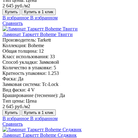
Тип цены:
Цена
2 645 руб./м2
Купить
Купить в 1 клик
В избранное
В избранном
Сравнить
Ламинат Таркетт Boheme Твигги
Производитель:
Tarkett
Коллекция:
Boheme
Общая толщина:
12
Класс использования:
33
Способ укладки:
Замковой
Количество в упаковке:
5
Кратность упаковки:
1.253
Фаска:
Да
Замковая система:
Tc-Lock
Вид фаски:
4 V
Браширование (теснение):
Да
Тип цены:
Цена
2 645 руб./м2
Купить
Купить в 1 клик
В избранное
В избранном
Сравнить
Ламинат Таркетт Boheme Седжвик