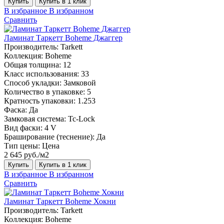
Купить
Купить в 1 клик
В избранное
В избранном
Сравнить
Ламинат Таркетт Boheme Джаггер
Производитель:
Tarkett
Коллекция:
Boheme
Общая толщина:
12
Класс использования:
33
Способ укладки:
Замковой
Количество в упаковке:
5
Кратность упаковки:
1.253
Фаска:
Да
Замковая система:
Tc-Lock
Вид фаски:
4 V
Браширование (теснение):
Да
Тип цены:
Цена
2 645 руб./м2
Купить
Купить в 1 клик
В избранное
В избранном
Сравнить
Ламинат Таркетт Boheme Хокни
Производитель:
Tarkett
Коллекция:
Boheme