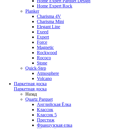
Home Expert Parquet Design
Home Expert Rock
Planker
Charisma 4V
Charisma Mini
Elegant Line
Exeed
Expert
Force
Magnetic
Rockwood
Rococo
Stone
Quick-Step
Atmosphere
Volcano
Паркетная доска
Паркетная доска
Назад
Quartz Parquet
Английская Ёлка
Классик
Классик 5
Престиж
Французская елка