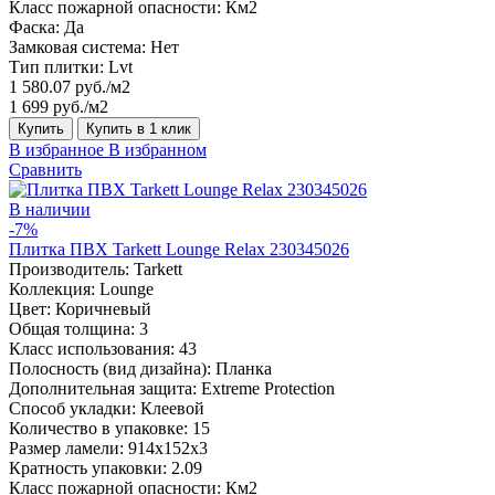
Класс пожарной опасности:
Км2
Фаска:
Да
Замковая система:
Нет
Тип плитки:
Lvt
1 580.07 руб./м2
1 699 руб./м2
Купить
Купить в 1 клик
В избранное
В избранном
Сравнить
В наличии
-7%
Плитка ПВХ Tarkett Lounge Relax 230345026
Производитель:
Tarkett
Коллекция:
Lounge
Цвет:
Коричневый
Общая толщина:
3
Класс использования:
43
Полосность (вид дизайна):
Планка
Дополнительная защита:
Extreme Protection
Способ укладки:
Клеевой
Количество в упаковке:
15
Размер ламели:
914x152x3
Кратность упаковки:
2.09
Класс пожарной опасности:
Км2