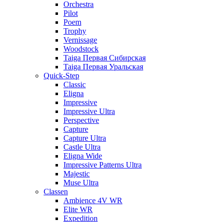
Orchestra
Pilot
Poem
Trophy
Vernissage
Woodstock
Taiga Первая Сибирская
Taiga Первая Уральская
Quick-Step
Classic
Eligna
Impressive
Impressive Ultra
Perspective
Capture
Capture Ultra
Castle Ultra
Eligna Wide
Impressive Patterns Ultra
Majestic
Muse Ultra
Classen
Ambience 4V WR
Elite WR
Expedition