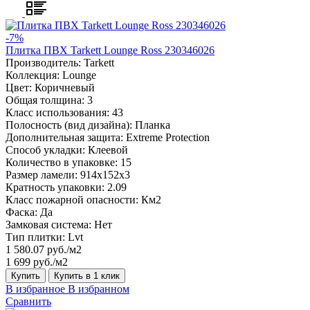
-7%
Плитка ПВХ Tarkett Lounge Ross 230346026
Производитель:
Tarkett
Коллекция:
Lounge
Цвет:
Коричневый
Общая толщина:
3
Класс использования:
43
Полосность (вид дизайна):
Планка
Дополнительная защита:
Extreme Protection
Способ укладки:
Клеевой
Количество в упаковке:
15
Размер ламели:
914x152x3
Кратность упаковки:
2.09
Класс пожарной опасности:
Км2
Фаска:
Да
Замковая система:
Нет
Тип плитки:
Lvt
1 580.07 руб./м2
1 699 руб./м2
Купить
Купить в 1 клик
В избранное
В избранном
Сравнить