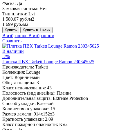
Фаска:
Да
Замковая система:
Нет
Тип плитки:
Lvt
1 580.07 руб./м2
1 699 руб./м2
Купить
Купить в 1 клик
В избранное
В избранном
Сравнить
В наличии
-7%
Плитка ПВХ Tarkett Lounge Ramon 230345025
Производитель:
Tarkett
Коллекция:
Lounge
Цвет:
Коричневый
Общая толщина:
3
Класс использования:
43
Полосность (вид дизайна):
Планка
Дополнительная защита:
Extreme Protection
Способ укладки:
Клеевой
Количество в упаковке:
15
Размер ламели:
914x152x3
Кратность упаковки:
2.09
Класс пожарной опасности:
Км2
Фаска:
Да