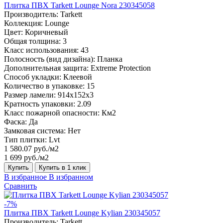
Плитка ПВХ Tarkett Lounge Nora 230345058
Производитель:
Tarkett
Коллекция:
Lounge
Цвет:
Коричневый
Общая толщина:
3
Класс использования:
43
Полосность (вид дизайна):
Планка
Дополнительная защита:
Extreme Protection
Способ укладки:
Клеевой
Количество в упаковке:
15
Размер ламели:
914x152x3
Кратность упаковки:
2.09
Класс пожарной опасности:
Км2
Фаска:
Да
Замковая система:
Нет
Тип плитки:
Lvt
1 580.07 руб./м2
1 699 руб./м2
Купить
Купить в 1 клик
В избранное
В избранном
Сравнить
-7%
Плитка ПВХ Tarkett Lounge Kylian 230345057
Производитель:
Tarkett