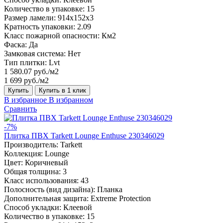
Количество в упаковке:
15
Размер ламели:
914x152x3
Кратность упаковки:
2.09
Класс пожарной опасности:
Км2
Фаска:
Да
Замковая система:
Нет
Тип плитки:
Lvt
1 580.07 руб./м2
1 699 руб./м2
Купить
Купить в 1 клик
В избранное
В избранном
Сравнить
-7%
Плитка ПВХ Tarkett Lounge Enthuse 230346029
Производитель:
Tarkett
Коллекция:
Lounge
Цвет:
Коричневый
Общая толщина:
3
Класс использования:
43
Полосность (вид дизайна):
Планка
Дополнительная защита:
Extreme Protection
Способ укладки:
Клеевой
Количество в упаковке:
15