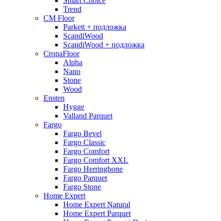
Smart Choice
Trend
CM Floor
Parkett + подложка
ScandiWood
ScandiWood + подложка
CronaFloor
Alpha
Nano
Stone
Wood
Ensten
Hygge
Valland Parquet
Fargo
Fargo Bevel
Fargo Classic
Fargo Comfort
Fargo Comfort XXL
Fargo Herringbone
Fargo Parquet
Fargo Stone
Home Expert
Home Expert Natural
Home Expert Parquet