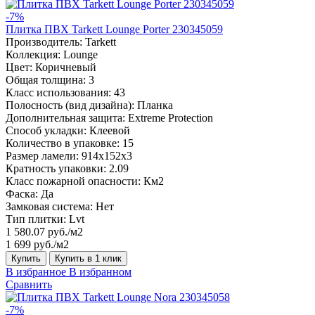
-7%
Плитка ПВХ Tarkett Lounge Porter 230345059
Производитель:
Tarkett
Коллекция:
Lounge
Цвет:
Коричневый
Общая толщина:
3
Класс использования:
43
Полосность (вид дизайна):
Планка
Дополнительная защита:
Extreme Protection
Способ укладки:
Клеевой
Количество в упаковке:
15
Размер ламели:
914x152x3
Кратность упаковки:
2.09
Класс пожарной опасности:
Км2
Фаска:
Да
Замковая система:
Нет
Тип плитки:
Lvt
1 580.07 руб./м2
1 699 руб./м2
Купить
Купить в 1 клик
В избранное
В избранном
Сравнить
-7%