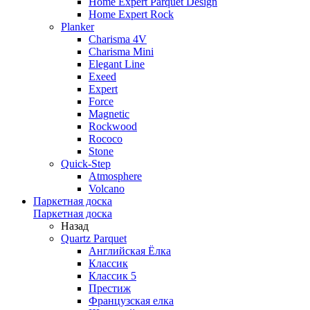
Home Expert Parquet Design
Home Expert Rock
Planker
Charisma 4V
Charisma Mini
Elegant Line
Exeed
Expert
Force
Magnetic
Rockwood
Rococo
Stone
Quick-Step
Atmosphere
Volcano
Паркетная доска
Паркетная доска
Назад
Quartz Parquet
Английская Ёлка
Классик
Классик 5
Престиж
Французская елка