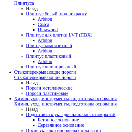
Плинтуса
Назад
Плинтус белый, под покраску
Arbiton
Cosca
Ultrawood
Плинтус для плитки LVT (ПВХ)
Arbiton
Плинтус композитный
Arbiton
Плинтус пластиковый
Arbiton
Плинтус шпонированый
Стыкоперекрывающие пороги
Стыкоперекрывающие пороги
Назад
Пороги металлические
Пороги пластиковые
Химия, уход, инструменты, подготовка основания
Химия, уход, инструменты, подготовка основания
Назад
Подготовка к укладке напольных покрытий
Бетонное основание
Деревянное основание
После укладки напольных покрытий