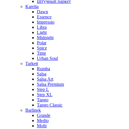
Штучный паркет
Karelia
Dawn
Essence
Impressio
Libra
Light
Midnight
Polar
Spice
Time
Urban Soul
Tarkett
Rumba
Salsa
Salsa Art
Salsa Premium
Step L
Step XL
Tango
Tango Classic
Barlinek
Grande
Medio
Molti