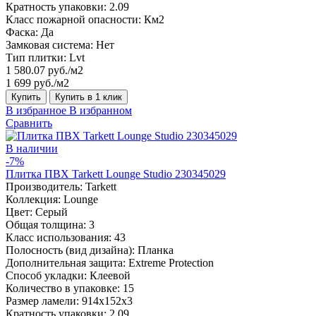
Кратность упаковки:
2.09
Класс пожарной опасности:
Км2
Фаска:
Да
Замковая система:
Нет
Тип плитки:
Lvt
1 580.07 руб./м2
1 699 руб./м2
Купить
Купить в 1 клик
В избранное
В избранном
Сравнить
В наличии
-7%
Плитка ПВХ Tarkett Lounge Studio 230345029
Производитель:
Tarkett
Коллекция:
Lounge
Цвет:
Серый
Общая толщина:
3
Класс использования:
43
Полосность (вид дизайна):
Планка
Дополнительная защита:
Extreme Protection
Способ укладки:
Клеевой
Количество в упаковке:
15
Размер ламели:
914x152x3
Кратность упаковки:
2.09