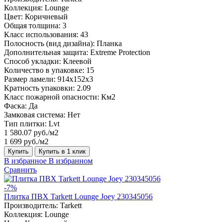
Коллекция:
Lounge
Цвет:
Коричневый
Общая толщина:
3
Класс использования:
43
Полосность (вид дизайна):
Планка
Дополнительная защита:
Extreme Protection
Способ укладки:
Клеевой
Количество в упаковке:
15
Размер ламели:
914x152x3
Кратность упаковки:
2.09
Класс пожарной опасности:
Км2
Фаска:
Да
Замковая система:
Нет
Тип плитки:
Lvt
1 580.07 руб./м2
1 699 руб./м2
Купить
Купить в 1 клик
В избранное
В избранном
Сравнить
-7%
Плитка ПВХ Tarkett Lounge Joey 230345056
Производитель:
Tarkett
Коллекция:
Lounge