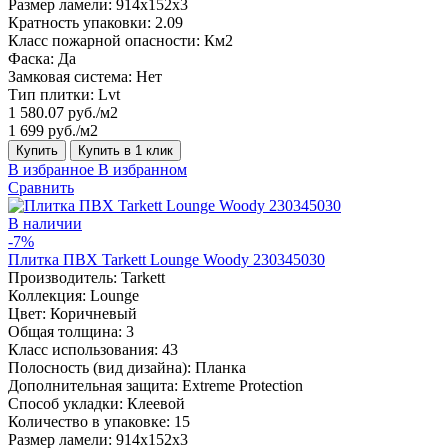
Размер ламели:
914x152x3
Кратность упаковки:
2.09
Класс пожарной опасности:
Км2
Фаска:
Да
Замковая система:
Нет
Тип плитки:
Lvt
1 580.07 руб./м2
1 699 руб./м2
Купить
Купить в 1 клик
В избранное
В избранном
Сравнить
В наличии
-7%
Плитка ПВХ Tarkett Lounge Woody 230345030
Производитель:
Tarkett
Коллекция:
Lounge
Цвет:
Коричневый
Общая толщина:
3
Класс использования:
43
Полосность (вид дизайна):
Планка
Дополнительная защита:
Extreme Protection
Способ укладки:
Клеевой
Количество в упаковке:
15
Размер ламели:
914x152x3