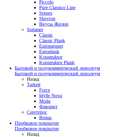
Piccolo
Pure Classico Line
Senses
Shevron
Вкусы Жизни
Sommer
Classic
Classic Plank
Europarquet
Europlank
Konstruktor
Konstruktor Plank
Бытовой и полукоммерческий линолеум
Бытовой и полукоммерческий линолеум
Назад
Tarkett
Force
Idylle Nova
Moda
Фаворит
Синтерос
Bonus
Пробковое покрытие
Пробковое покрытие
Назад