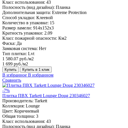
Класс использования:
43
Полосность (вид дизайна):
Планка
Дополнительная защита:
Extreme Protection
Способ укладки:
Клеевой
Количество в упаковке:
15
Размер ламели:
914x152x3
Кратность упаковки:
2.09
Класс пожарной опасности:
Км2
Фаска:
Да
Замковая система:
Нет
Тип плитки:
Lvt
1 580.07 руб./м2
1 699 руб./м2
Купить
Купить в 1 клик
В избранное
В избранном
Сравнить
-7%
Плитка ПВХ Tarkett Lounge Doug 230346027
Производитель:
Tarkett
Коллекция:
Lounge
Цвет:
Коричневый
Общая толщина:
3
Класс использования:
43
Полосность (вид дизайна):
Планка