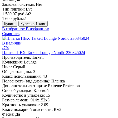
Замковая система:
Нет
Тип плитки:
Lvt
1 580.07 руб./м2
1 699 руб./м2
Купить
Купить в 1 клик
В избранное
В избранном
Сравнить
В наличии
-7%
Плитка ПВХ Tarkett Lounge Nordic 230345024
Производитель:
Tarkett
Коллекция:
Lounge
Цвет:
Серый
Общая толщина:
3
Класс использования:
43
Полосность (вид дизайна):
Планка
Дополнительная защита:
Extreme Protection
Способ укладки:
Клеевой
Количество в упаковке:
15
Размер ламели:
914x152x3
Кратность упаковки:
2.09
Класс пожарной опасности:
Км2
Фаска:
Да