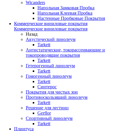
Wicanders
Напольная Замковая Пробка
Напольная Клеевая Пробка
Настенные Пробковые Покрытия
Коммерческие виниловые покрытия
Коммерческие виниловые покрытия
Назад
Акустический линолеум
Tarkett
Антистатические, токорассеивающие и
токопроводящие покрытия
Tarkett
Гетерогенный линолеум
Tarkett
Гомогенный линолеум
Tarkett
Синтерос
Покрытия для чистых зон
Противоскользящий линолеум
Tarkett
Решение для лестниц
Gerflor
Спортивный линолеум
Tarkett
Плинтуса