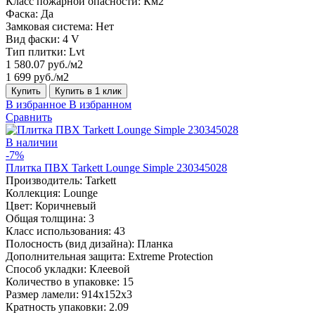
Класс пожарной опасности:
Км2
Фаска:
Да
Замковая система:
Нет
Вид фаски:
4 V
Тип плитки:
Lvt
1 580.07 руб./м2
1 699 руб./м2
Купить
Купить в 1 клик
В избранное
В избранном
Сравнить
В наличии
-7%
Плитка ПВХ Tarkett Lounge Simple 230345028
Производитель:
Tarkett
Коллекция:
Lounge
Цвет:
Коричневый
Общая толщина:
3
Класс использования:
43
Полосность (вид дизайна):
Планка
Дополнительная защита:
Extreme Protection
Способ укладки:
Клеевой
Количество в упаковке:
15
Размер ламели:
914x152x3
Кратность упаковки:
2.09