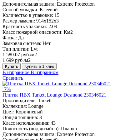
Дополнительная защита:
Extreme Protection
Способ укладки:
Клеевой
Количество в упаковке:
15
Размер ламели:
914x152x3
Кратность упаковки:
2.09
Класс пожарной опасности:
Км2
Фаска:
Да
Замковая система:
Нет
Тип плитки:
Lvt
1 580.07 руб./м2
1 699 руб./м2
Купить
Купить в 1 клик
В избранное
В избранном
Сравнить
-7%
Плитка ПВХ Tarkett Lounge Desmond 230346021
Производитель:
Tarkett
Коллекция:
Lounge
Цвет:
Коричневый
Общая толщина:
3
Класс использования:
43
Полосность (вид дизайна):
Планка
Дополнительная защита:
Extreme Protection
Способ укладки:
Клеевой