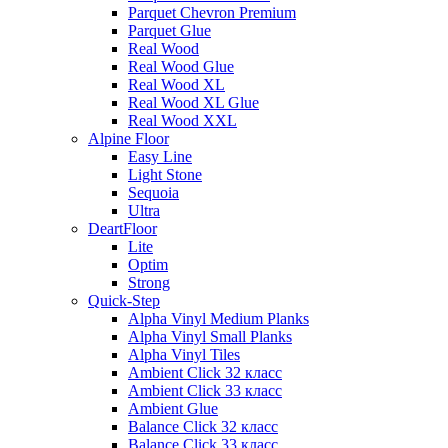
Parquet Chevron Premium
Parquet Glue
Real Wood
Real Wood Glue
Real Wood XL
Real Wood XL Glue
Real Wood XXL
Alpine Floor
Easy Line
Light Stone
Sequoia
Ultra
DeartFloor
Lite
Optim
Strong
Quick-Step
Alpha Vinyl Medium Planks
Alpha Vinyl Small Planks
Alpha Vinyl Tiles
Ambient Click 32 класс
Ambient Click 33 класс
Ambient Glue
Balance Click 32 класс
Balance Click 33 класс