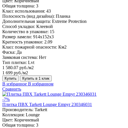
Цвет:
Коричневый
Общая толщина:
3
Класс использования:
43
Полосность (вид дизайна):
Планка
Дополнительная защита:
Extreme Protection
Способ укладки:
Клеевой
Количество в упаковке:
15
Размер ламели:
914x152x3
Кратность упаковки:
2.09
Класс пожарной опасности:
Км2
Фаска:
Да
Замковая система:
Нет
Тип плитки:
Lvt
1 580.07 руб./м2
1 699 руб./м2
Купить
Купить в 1 клик
В избранное
В избранном
Сравнить
-7%
Плитка ПВХ Tarkett Lounge Empyr 230346031
Производитель:
Tarkett
Коллекция:
Lounge
Цвет:
Коричневый
Общая толщина:
3