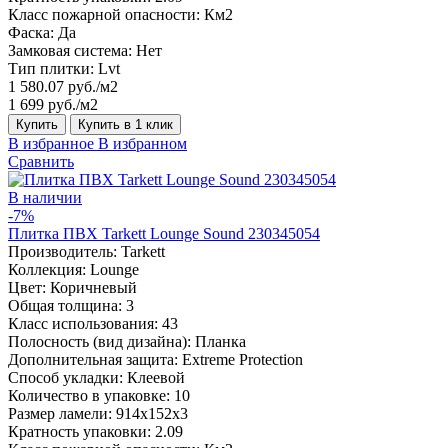
Класс пожарной опасности:
Км2
Фаска:
Да
Замковая система:
Нет
Тип плитки:
Lvt
1 580.07 руб./м2
1 699 руб./м2
Купить
Купить в 1 клик
В избранное
В избранном
Сравнить
В наличии
-7%
Плитка ПВХ Tarkett Lounge Sound 230345054
Производитель:
Tarkett
Коллекция:
Lounge
Цвет:
Коричневый
Общая толщина:
3
Класс использования:
43
Полосность (вид дизайна):
Планка
Дополнительная защита:
Extreme Protection
Способ укладки:
Клеевой
Количество в упаковке:
10
Размер ламели:
914x152x3
Кратность упаковки:
2.09