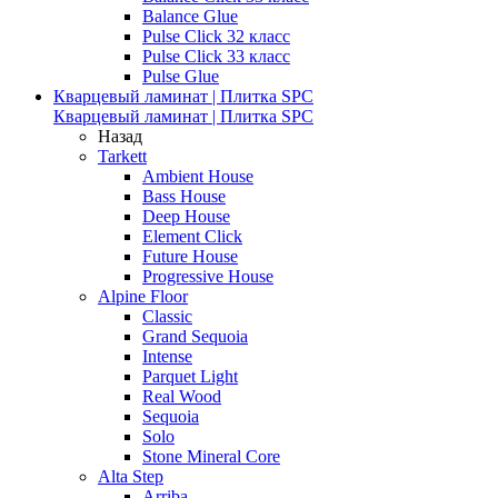
Balance Glue
Pulse Click 32 класс
Pulse Click 33 класс
Pulse Glue
Кварцевый ламинат | Плитка SPC
Кварцевый ламинат | Плитка SPC
Назад
Tarkett
Ambient House
Bass House
Deep House
Element Click
Future House
Progressive House
Alpine Floor
Classic
Grand Sequoia
Intense
Parquet Light
Real Wood
Sequoia
Solo
Stone Mineral Core
Alta Step
Arriba