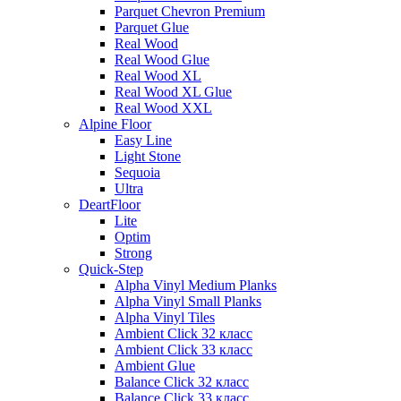
Parquet Chevron Premium
Parquet Glue
Real Wood
Real Wood Glue
Real Wood XL
Real Wood XL Glue
Real Wood XXL
Alpine Floor
Easy Line
Light Stone
Sequoia
Ultra
DeartFloor
Lite
Optim
Strong
Quick-Step
Alpha Vinyl Medium Planks
Alpha Vinyl Small Planks
Alpha Vinyl Tiles
Ambient Click 32 класс
Ambient Click 33 класс
Ambient Glue
Balance Click 32 класс
Balance Click 33 класс