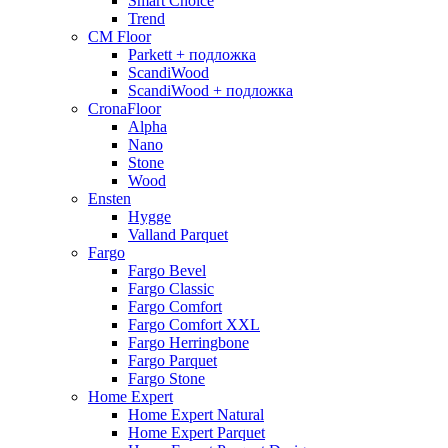
Smart Choice
Trend
CM Floor
Parkett + подложка
ScandiWood
ScandiWood + подложка
CronaFloor
Alpha
Nano
Stone
Wood
Ensten
Hygge
Valland Parquet
Fargo
Fargo Bevel
Fargo Classic
Fargo Comfort
Fargo Comfort XXL
Fargo Herringbone
Fargo Parquet
Fargo Stone
Home Expert
Home Expert Natural
Home Expert Parquet