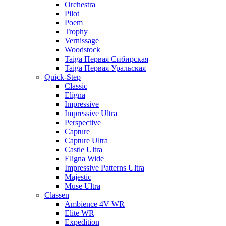
Orchestra
Pilot
Poem
Trophy
Vernissage
Woodstock
Taiga Первая Сибирская
Taiga Первая Уральская
Quick-Step
Classic
Eligna
Impressive
Impressive Ultra
Perspective
Capture
Capture Ultra
Castle Ultra
Eligna Wide
Impressive Patterns Ultra
Majestic
Muse Ultra
Classen
Ambience 4V WR
Elite WR
Expedition