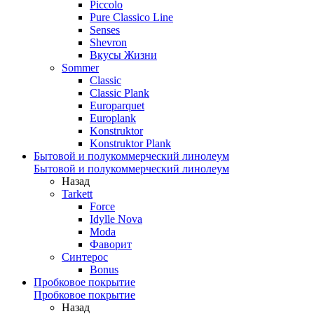
Piccolo
Pure Classico Line
Senses
Shevron
Вкусы Жизни
Sommer
Classic
Classic Plank
Europarquet
Europlank
Konstruktor
Konstruktor Plank
Бытовой и полукоммерческий линолеум
Бытовой и полукоммерческий линолеум
Назад
Tarkett
Force
Idylle Nova
Moda
Фаворит
Синтерос
Bonus
Пробковое покрытие
Пробковое покрытие
Назад