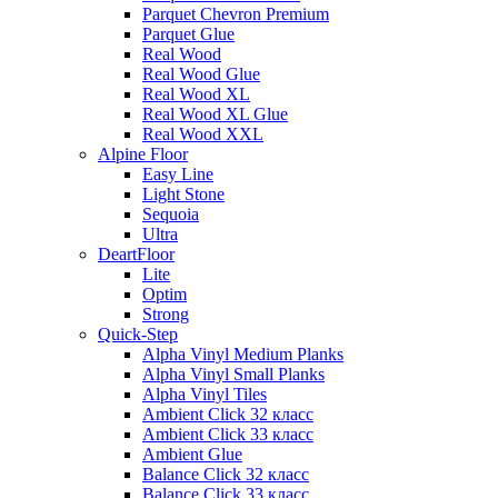
Parquet Chevron Premium
Parquet Glue
Real Wood
Real Wood Glue
Real Wood XL
Real Wood XL Glue
Real Wood XXL
Alpine Floor
Easy Line
Light Stone
Sequoia
Ultra
DeartFloor
Lite
Optim
Strong
Quick-Step
Alpha Vinyl Medium Planks
Alpha Vinyl Small Planks
Alpha Vinyl Tiles
Ambient Click 32 класс
Ambient Click 33 класс
Ambient Glue
Balance Click 32 класс
Balance Click 33 класс