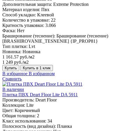
Дополнительная защита:
Extreme Protection
Материал изделия:
Пвх
Способ укладки:
Клеевой
Количество в упаковке:
22
Кратность упаковки:
3.066
Фаска:
Нет
Браширование (теснение):
Браширование (теснение)
[BRASHIROVANIE_TESNENIE] {IP_PROP81}
Тип плитки:
Lvt
Новинка:
Новинка
1 161.57 руб./м2
1 249 руб./м2
Купить
Купить в 1 клик
В избранное
В избранном
Сравнить
В наличии
Плитка ПВХ Deart Floor Lite DA 5911
Производитель:
Deart Floor
Коллекция:
Lite
Цвет:
Коричневый
Общая толщина:
2
Класс использования:
34
Полосность (вид дизайна):
Планка