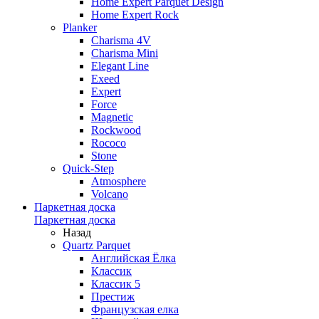
Home Expert Parquet Design
Home Expert Rock
Planker
Charisma 4V
Charisma Mini
Elegant Line
Exeed
Expert
Force
Magnetic
Rockwood
Rococo
Stone
Quick-Step
Atmosphere
Volcano
Паркетная доска
Паркетная доска
Назад
Quartz Parquet
Английская Ёлка
Классик
Классик 5
Престиж
Французская елка