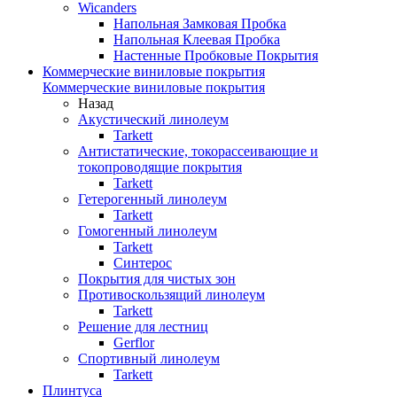
Wicanders
Напольная Замковая Пробка
Напольная Клеевая Пробка
Настенные Пробковые Покрытия
Коммерческие виниловые покрытия
Коммерческие виниловые покрытия
Назад
Акустический линолеум
Tarkett
Антистатические, токорассеивающие и
токопроводящие покрытия
Tarkett
Гетерогенный линолеум
Tarkett
Гомогенный линолеум
Tarkett
Синтерос
Покрытия для чистых зон
Противоскользящий линолеум
Tarkett
Решение для лестниц
Gerflor
Спортивный линолеум
Tarkett
Плинтуса