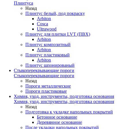
Плинтуса
Назад
Плинтус белый, под покраску
Arbiton
Cosca
Ultrawood
Плинтус для плитки LVT (ПВХ)
Arbiton
Плинтус композитный
Arbiton
Плинтус пластиковый
Arbiton
Плинтус шпонированый
Стыкоперекрывающие пороги
Стыкоперекрывающие пороги
Назад
Пороги металлические
Пороги пластиковые
Химия, уход, инструменты, подготовка основания
Химия, уход, инструменты, подготовка основания
Назад
Подготовка к укладке напольных покрытий
Бетонное основание
Деревянное основание
После укладки напольных покрытий