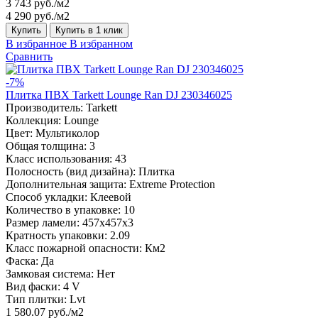
3 743 руб./м2
4 290 руб./м2
Купить
Купить в 1 клик
В избранное
В избранном
Сравнить
-7%
Плитка ПВХ Tarkett Lounge Ran DJ 230346025
Производитель:
Tarkett
Коллекция:
Lounge
Цвет:
Мультиколор
Общая толщина:
3
Класс использования:
43
Полосность (вид дизайна):
Плитка
Дополнительная защита:
Extreme Protection
Способ укладки:
Клеевой
Количество в упаковке:
10
Размер ламели:
457x457x3
Кратность упаковки:
2.09
Класс пожарной опасности:
Км2
Фаска:
Да
Замковая система:
Нет
Вид фаски:
4 V
Тип плитки:
Lvt
1 580.07 руб./м2