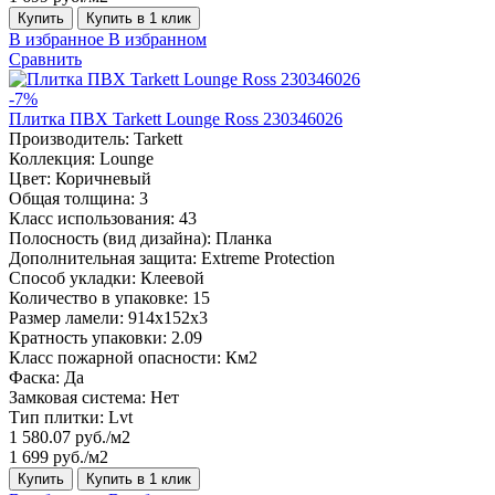
Купить
Купить в 1 клик
В избранное
В избранном
Сравнить
-7%
Плитка ПВХ Tarkett Lounge Ross 230346026
Производитель:
Tarkett
Коллекция:
Lounge
Цвет:
Коричневый
Общая толщина:
3
Класс использования:
43
Полосность (вид дизайна):
Планка
Дополнительная защита:
Extreme Protection
Способ укладки:
Клеевой
Количество в упаковке:
15
Размер ламели:
914x152x3
Кратность упаковки:
2.09
Класс пожарной опасности:
Км2
Фаска:
Да
Замковая система:
Нет
Тип плитки:
Lvt
1 580.07 руб./м2
1 699 руб./м2
Купить
Купить в 1 клик