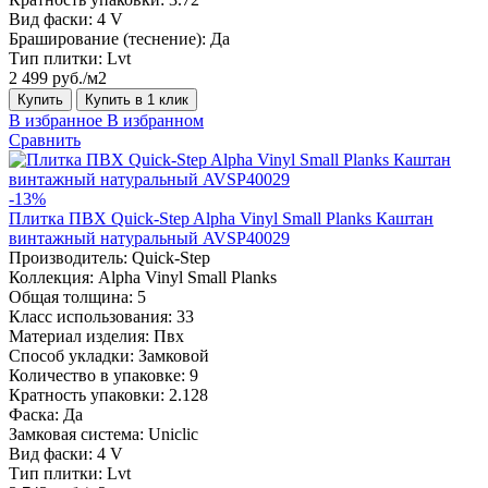
Вид фаски:
4 V
Браширование (теснение):
Да
Тип плитки:
Lvt
2 499 руб./м2
Купить
Купить в 1 клик
В избранное
В избранном
Сравнить
-13%
Плитка ПВХ Quick-Step Alpha Vinyl Small Planks Каштан
винтажный натуральный AVSP40029
Производитель:
Quick-Step
Коллекция:
Alpha Vinyl Small Planks
Общая толщина:
5
Класс использования:
33
Материал изделия:
Пвх
Способ укладки:
Замковой
Количество в упаковке:
9
Кратность упаковки:
2.128
Фаска:
Да
Замковая система:
Uniclic
Вид фаски:
4 V
Тип плитки:
Lvt