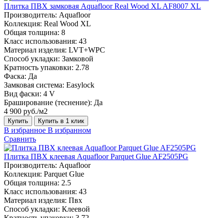
Плитка ПВХ замковая Aquafloor Real Wood XL AF8007 XL
Производитель:
Aquafloor
Коллекция:
Real Wood XL
Общая толщина:
8
Класс использования:
43
Материал изделия:
LVT+WPC
Способ укладки:
Замковой
Кратность упаковки:
2.78
Фаска:
Да
Замковая система:
Easylock
Вид фаски:
4 V
Браширование (теснение):
Да
4 900 руб./м2
Купить
Купить в 1 клик
В избранное
В избранном
Сравнить
Плитка ПВХ клеевая Aquafloor Parquet Glue AF2505PG
Производитель:
Aquafloor
Коллекция:
Parquet Glue
Общая толщина:
2.5
Класс использования:
43
Материал изделия:
Пвх
Способ укладки:
Клеевой
Кратность упаковки:
3.72