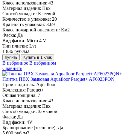
Класс использования:
43
Материал изделия:
Пвх
Способ укладки:
Клеевой
Количество в упаковке:
20
Кратность упаковки:
3.69
Класс пожарной опасности:
Км2
Фаска:
Да
Вид фаски:
Micro 4 V
Тип плитки:
Lvt
1 836 руб./м2
Купить
Купить в 1 клик
В избранное
В избранном
Сравнить
Плитка ПВХ Замковая Aquafloor Parquet+ AF6023PQN+
Производитель:
Aquafloor
Коллекция:
Parquet+
Общая толщина:
7
Класс использования:
43
Материал изделия:
Пвх
Способ укладки:
Замковой
Фаска:
Да
Вид фаски:
4V
Браширование (теснение):
Да
5 600 руб./м2