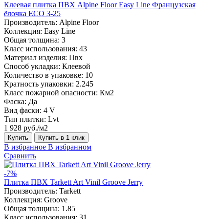
Клеевая плитка ПВХ Alpine Floor Easy Line Французская
ёлочка ЕСО 3-25
Производитель:
Alpine Floor
Коллекция:
Easy Line
Общая толщина:
3
Класс использования:
43
Материал изделия:
Пвх
Способ укладки:
Клеевой
Количество в упаковке:
10
Кратность упаковки:
2.245
Класс пожарной опасности:
Км2
Фаска:
Да
Вид фаски:
4 V
Тип плитки:
Lvt
1 928 руб./м2
Купить
Купить в 1 клик
В избранное
В избранном
Сравнить
-7%
Плитка ПВХ Tarkett Art Vinil Groove Jerry
Производитель:
Tarkett
Коллекция:
Groove
Общая толщина:
1.85
Класс использования:
31