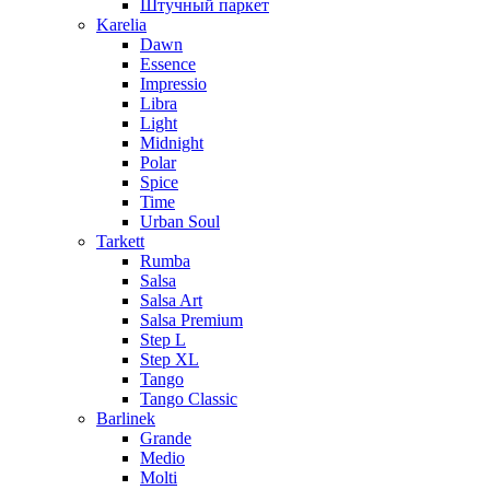
Штучный паркет
Karelia
Dawn
Essence
Impressio
Libra
Light
Midnight
Polar
Spice
Time
Urban Soul
Tarkett
Rumba
Salsa
Salsa Art
Salsa Premium
Step L
Step XL
Tango
Tango Classic
Barlinek
Grande
Medio
Molti