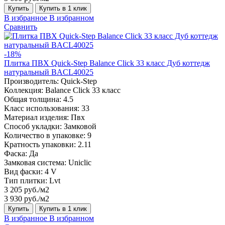
Купить
Купить в 1 клик
В избранное
В избранном
Сравнить
-18%
Плитка ПВХ Quick-Step Balance Click 33 класс Дуб коттедж
натуральный BACL40025
Производитель:
Quick-Step
Коллекция:
Balance Click 33 класс
Общая толщина:
4.5
Класс использования:
33
Материал изделия:
Пвх
Способ укладки:
Замковой
Количество в упаковке:
9
Кратность упаковки:
2.11
Фаска:
Да
Замковая система:
Uniclic
Вид фаски:
4 V
Тип плитки:
Lvt
3 205 руб./м2
3 930 руб./м2
Купить
Купить в 1 клик
В избранное
В избранном