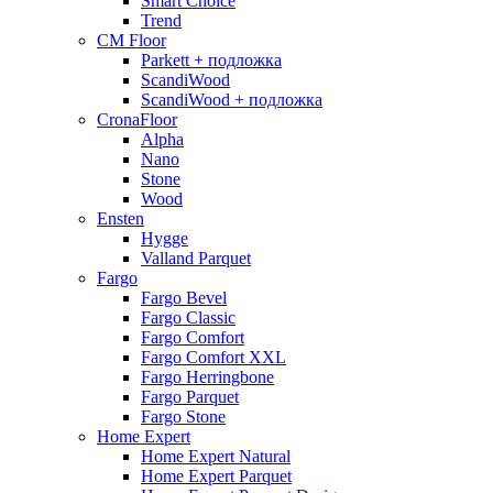
Smart Choice
Trend
CM Floor
Parkett + подложка
ScandiWood
ScandiWood + подложка
CronaFloor
Alpha
Nano
Stone
Wood
Ensten
Hygge
Valland Parquet
Fargo
Fargo Bevel
Fargo Classic
Fargo Comfort
Fargo Comfort XXL
Fargo Herringbone
Fargo Parquet
Fargo Stone
Home Expert
Home Expert Natural
Home Expert Parquet