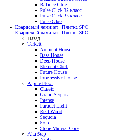
Balance Glue
Pulse Click 32 класс
Pulse Click 33 класс
Pulse Glue
Кварцевый ламинат | Плитка SPC
Кварцевый ламинат | Плитка SPC
Назад
Tarkett
Ambient House
Bass House
Deep House
Element Click
Future House
Progressive House
Alpine Floor
Classic
Grand Sequoia
Intense
Parquet Light
Real Wood
Sequoia
Solo
Stone Mineral Core
Alta Step
Arriba