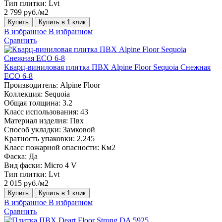
Тип плитки:
Lvt
2 799 руб./м2
Купить
Купить в 1 клик
В избранное
В избранном
Сравнить
Кварц-виниловая плитка ПВХ Alpine Floor Sequoia Снежная
ECO 6-8
Производитель:
Alpine Floor
Коллекция:
Sequoia
Общая толщина:
3.2
Класс использования:
43
Материал изделия:
Пвх
Способ укладки:
Замковой
Кратность упаковки:
2.245
Класс пожарной опасности:
Км2
Фаска:
Да
Вид фаски:
Micro 4 V
Тип плитки:
Lvt
2 015 руб./м2
Купить
Купить в 1 клик
В избранное
В избранном
Сравнить