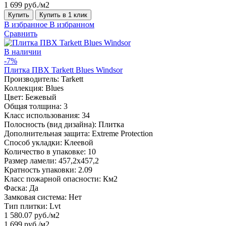
1 699 руб./м2
Купить
Купить в 1 клик
В избранное
В избранном
Сравнить
В наличии
-7%
Плитка ПВХ Tarkett Blues Windsor
Производитель:
Tarkett
Коллекция:
Blues
Цвет:
Бежевый
Общая толщина:
3
Класс использования:
34
Полосность (вид дизайна):
Плитка
Дополнительная защита:
Extreme Protection
Способ укладки:
Клеевой
Количество в упаковке:
10
Размер ламели:
457,2х457,2
Кратность упаковки:
2.09
Класс пожарной опасности:
Км2
Фаска:
Да
Замковая система:
Нет
Тип плитки:
Lvt
1 580.07 руб./м2
1 699 руб./м2