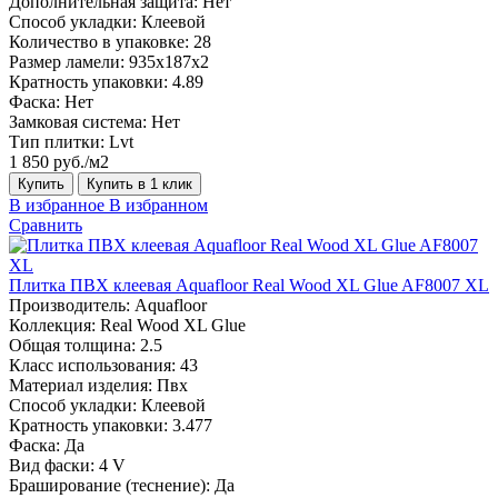
Дополнительная защита:
Нет
Способ укладки:
Клеевой
Количество в упаковке:
28
Размер ламели:
935x187x2
Кратность упаковки:
4.89
Фаска:
Нет
Замковая система:
Нет
Тип плитки:
Lvt
1 850 руб./м2
Купить
Купить в 1 клик
В избранное
В избранном
Сравнить
Плитка ПВХ клеевая Aquafloor Real Wood XL Glue AF8007 XL
Производитель:
Aquafloor
Коллекция:
Real Wood XL Glue
Общая толщина:
2.5
Класс использования:
43
Материал изделия:
Пвх
Способ укладки:
Клеевой
Кратность упаковки:
3.477
Фаска:
Да
Вид фаски:
4 V
Браширование (теснение):
Да