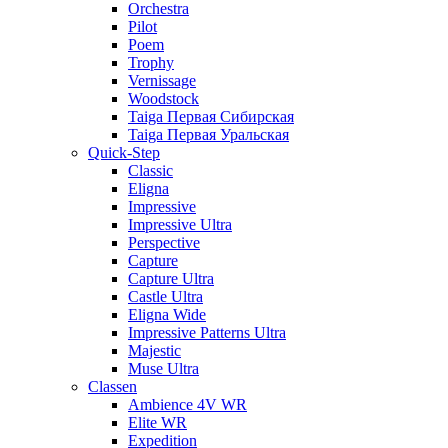
Orchestra
Pilot
Poem
Trophy
Vernissage
Woodstock
Taiga Первая Сибирская
Taiga Первая Уральская
Quick-Step
Classic
Eligna
Impressive
Impressive Ultra
Perspective
Capture
Capture Ultra
Castle Ultra
Eligna Wide
Impressive Patterns Ultra
Majestic
Muse Ultra
Classen
Ambience 4V WR
Elite WR
Expedition