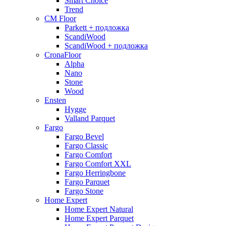
Smart Choice
Trend
CM Floor
Parkett + подложка
ScandiWood
ScandiWood + подложка
CronaFloor
Alpha
Nano
Stone
Wood
Ensten
Hygge
Valland Parquet
Fargo
Fargo Bevel
Fargo Classic
Fargo Comfort
Fargo Comfort XXL
Fargo Herringbone
Fargo Parquet
Fargo Stone
Home Expert
Home Expert Natural
Home Expert Parquet