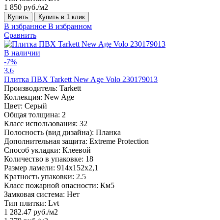
1 850 руб./м2
Купить
Купить в 1 клик
В избранное
В избранном
Сравнить
В наличии
-7%
3.6
Плитка ПВХ Tarkett New Age Volo 230179013
Производитель:
Tarkett
Коллекция:
New Age
Цвет:
Серый
Общая толщина:
2
Класс использования:
32
Полосность (вид дизайна):
Планка
Дополнительная защита:
Extreme Protection
Способ укладки:
Клеевой
Количество в упаковке:
18
Размер ламели:
914x152x2,1
Кратность упаковки:
2.5
Класс пожарной опасности:
Км5
Замковая система:
Нет
Тип плитки:
Lvt
1 282.47 руб./м2