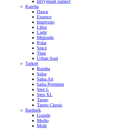
Штучный паркет
Karelia
Dawn
Essence
Impressio
Libra
Light
Midnight
Polar
Spice
Time
Urban Soul
Tarkett
Rumba
Salsa
Salsa Art
Salsa Premium
Step L
Step XL
Tango
Tango Classic
Barlinek
Grande
Medio
Molti