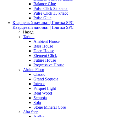
Balance Glue
Pulse Click 32 класс
Pulse Click 33 класс
Pulse Glue
Кварцевый ламинат | Плитка SPC
Кварцевый ламинат | Плитка SPC
Назад
Tarkett
Ambient House
Bass House
Deep House
Element Click
Future House
Progressive House
Alpine Floor
Classic
Grand Sequoia
Intense
Parquet Light
Real Wood
Sequoia
Solo
Stone Mineral Core
Alta Step
Arriba