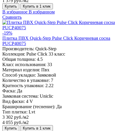
1 379 руб./м2
Купить
Купить в 1 клик
В избранное
В избранном
Сравнить
-19%
Плитка ПВХ Quick-Step Pulse Click Коричневая сосна
PUCP40075
Производитель:
Quick-Step
Коллекция:
Pulse Click 33 класс
Общая толщина:
4.5
Класс использования:
33
Материал изделия:
Пвх
Способ укладки:
Замковой
Количество в упаковке:
7
Кратность упаковки:
2.22
Фаска:
Да
Замковая система:
Uniclic
Вид фаски:
4 V
Браширование (теснение):
Да
Тип плитки:
Lvt
3 302 руб./м2
4 055 руб./м2
Купить
Купить в 1 клик