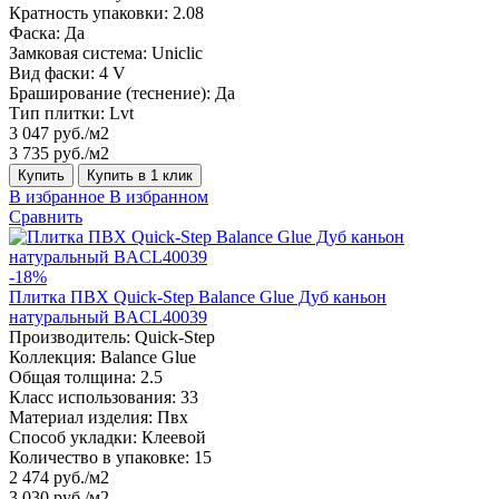
Кратность упаковки:
2.08
Фаска:
Да
Замковая система:
Uniclic
Вид фаски:
4 V
Браширование (теснение):
Да
Тип плитки:
Lvt
3 047 руб./м2
3 735 руб./м2
Купить
Купить в 1 клик
В избранное
В избранном
Сравнить
-18%
Плитка ПВХ Quick-Step Balance Glue Дуб каньон
натуральный BACL40039
Производитель:
Quick-Step
Коллекция:
Balance Glue
Общая толщина:
2.5
Класс использования:
33
Материал изделия:
Пвх
Способ укладки:
Клеевой
Количество в упаковке:
15
2 474 руб./м2
3 030 руб./м2