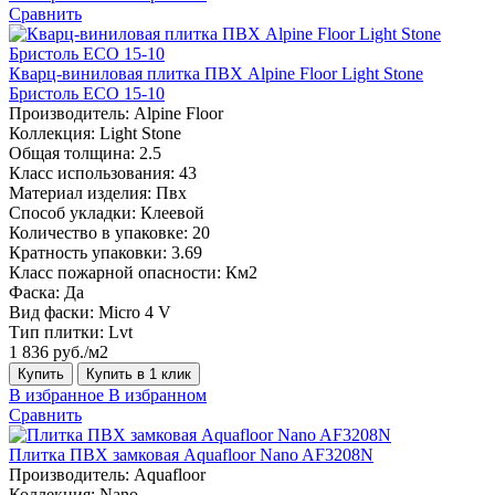
Сравнить
Кварц-виниловая плитка ПВХ Alpine Floor Light Stone
Бристоль ECO 15-10
Производитель:
Alpine Floor
Коллекция:
Light Stone
Общая толщина:
2.5
Класс использования:
43
Материал изделия:
Пвх
Способ укладки:
Клеевой
Количество в упаковке:
20
Кратность упаковки:
3.69
Класс пожарной опасности:
Км2
Фаска:
Да
Вид фаски:
Micro 4 V
Тип плитки:
Lvt
1 836 руб./м2
Купить
Купить в 1 клик
В избранное
В избранном
Сравнить
Плитка ПВХ замковая Aquafloor Nano AF3208N
Производитель:
Aquafloor
Коллекция:
Nano