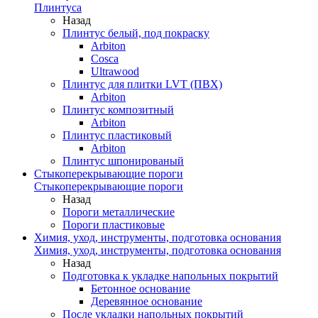
Плинтуса
Назад
Плинтус белый, под покраску
Arbiton
Cosca
Ultrawood
Плинтус для плитки LVT (ПВХ)
Arbiton
Плинтус композитный
Arbiton
Плинтус пластиковый
Arbiton
Плинтус шпонированый
Стыкоперекрывающие пороги
Стыкоперекрывающие пороги
Назад
Пороги металлические
Пороги пластиковые
Химия, уход, инструменты, подготовка основания
Химия, уход, инструменты, подготовка основания
Назад
Подготовка к укладке напольных покрытий
Бетонное основание
Деревянное основание
После укладки напольных покрытий