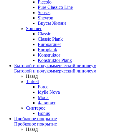
Piccolo
Pure Classico Line
Senses
Shevron
Вкусы Жизни
Sommer
Classic
Classic Plank
Europarquet
Europlank
Konstruktor
Konstruktor Plank
Бытовой и полукоммерческий линолеум
Бытовой и полукоммерческий линолеум
Назад
Tarkett
Force
Idylle Nova
Moda
Фаворит
Синтерос
Bonus
Пробковое покрытие
Пробковое покрытие
Назад