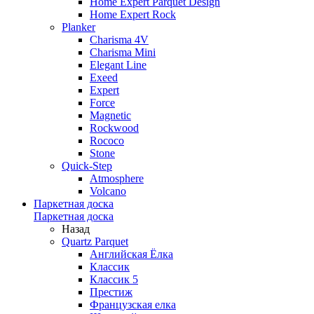
Home Expert Parquet Design
Home Expert Rock
Planker
Charisma 4V
Charisma Mini
Elegant Line
Exeed
Expert
Force
Magnetic
Rockwood
Rococo
Stone
Quick-Step
Atmosphere
Volcano
Паркетная доска
Паркетная доска
Назад
Quartz Parquet
Английская Ёлка
Классик
Классик 5
Престиж
Французская елка