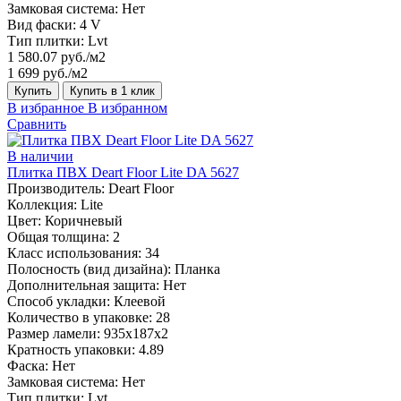
Замковая система:
Нет
Вид фаски:
4 V
Тип плитки:
Lvt
1 580.07 руб./м2
1 699 руб./м2
Купить
Купить в 1 клик
В избранное
В избранном
Сравнить
В наличии
Плитка ПВХ Deart Floor Lite DA 5627
Производитель:
Deart Floor
Коллекция:
Lite
Цвет:
Коричневый
Общая толщина:
2
Класс использования:
34
Полосность (вид дизайна):
Планка
Дополнительная защита:
Нет
Способ укладки:
Клеевой
Количество в упаковке:
28
Размер ламели:
935x187x2
Кратность упаковки:
4.89
Фаска:
Нет
Замковая система:
Нет
Тип плитки:
Lvt