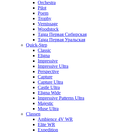
Orchestra
Pilot
Poem
Trophy
Vernissage
Woodstock
Taiga Первая Сибирская
Taiga Первая Уральская
Quick-Step
Classic
Eligna
Impressive
Impressive Ultra
Perspective
Capture
Capture Ultra
Castle Ultra
Eligna Wide
Impressive Patterns Ultra
Majestic
Muse Ultra
Classen
Ambience 4V WR
Elite WR
Expedition