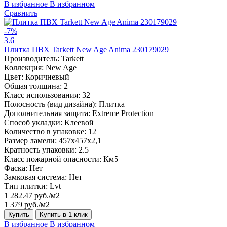
В избранное
В избранном
Сравнить
-7%
3.6
Плитка ПВХ Tarkett New Age Anima 230179029
Производитель:
Tarkett
Коллекция:
New Age
Цвет:
Коричневый
Общая толщина:
2
Класс использования:
32
Полосность (вид дизайна):
Плитка
Дополнительная защита:
Extreme Protection
Способ укладки:
Клеевой
Количество в упаковке:
12
Размер ламели:
457x457x2,1
Кратность упаковки:
2.5
Класс пожарной опасности:
Км5
Фаска:
Нет
Замковая система:
Нет
Тип плитки:
Lvt
1 282.47 руб./м2
1 379 руб./м2
Купить
Купить в 1 клик
В избранное
В избранном