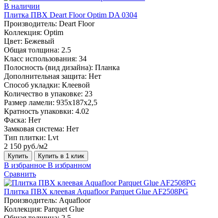
В наличии
Плитка ПВХ Deart Floor Optim DA 0304
Производитель:
Deart Floor
Коллекция:
Optim
Цвет:
Бежевый
Общая толщина:
2.5
Класс использования:
34
Полосность (вид дизайна):
Планка
Дополнительная защита:
Нет
Способ укладки:
Клеевой
Количество в упаковке:
23
Размер ламели:
935х187х2,5
Кратность упаковки:
4.02
Фаска:
Нет
Замковая система:
Нет
Тип плитки:
Lvt
2 150 руб./м2
Купить
Купить в 1 клик
В избранное
В избранном
Сравнить
Плитка ПВХ клеевая Aquafloor Parquet Glue AF2508PG
Производитель:
Aquafloor
Коллекция:
Parquet Glue
Общая толщина:
2.5