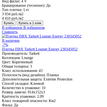
Вид фаски:
4 V
Браширование (теснение):
Да
Тип плитки:
Lvt
3 934 руб./м2
4 410 руб./м2
Купить
Купить в 1 клик
В избранное
В избранном
Сравнить
В наличии
-7%
Плитка ПВХ Tarkett Lounge Energy 230345052
Производитель:
Tarkett
Коллекция:
Lounge
Цвет:
Коричневый
Общая толщина:
3
Класс использования:
43
Полосность (вид дизайна):
Планка
Дополнительная защита:
Extreme Protection
Способ укладки:
Клеевой
Количество в упаковке:
10
Размер ламели:
914x152x3
Кратность упаковки:
2.09
Класс пожарной опасности:
Км2
Фаска:
Да