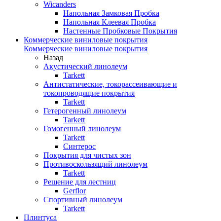
Wicanders
Напольная Замковая Пробка
Напольная Клеевая Пробка
Настенные Пробковые Покрытия
Коммерческие виниловые покрытия
Коммерческие виниловые покрытия
Назад
Акустический линолеум
Tarkett
Антистатические, токорассеивающие и
токопроводящие покрытия
Tarkett
Гетерогенный линолеум
Tarkett
Гомогенный линолеум
Tarkett
Синтерос
Покрытия для чистых зон
Противоскользящий линолеум
Tarkett
Решение для лестниц
Gerflor
Спортивный линолеум
Tarkett
Плинтуса