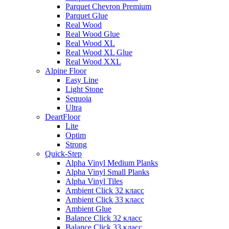
Parquet Chevron Premium
Parquet Glue
Real Wood
Real Wood Glue
Real Wood XL
Real Wood XL Glue
Real Wood XXL
Alpine Floor
Easy Line
Light Stone
Sequoia
Ultra
DeartFloor
Lite
Optim
Strong
Quick-Step
Alpha Vinyl Medium Planks
Alpha Vinyl Small Planks
Alpha Vinyl Tiles
Ambient Click 32 класс
Ambient Click 33 класс
Ambient Glue
Balance Click 32 класс
Balance Click 33 класс