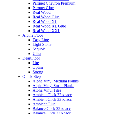
Parquet Chevron Premium
Parquet Glue
Real Wood
Real Wood Glue
Real Wood XL
Real Wood XL Glue
Real Wood XXL
Alpine Floor
Easy Line
Light Stone
Sequoia
Ultra
DeartFloor
Lite
Optim
Strong
Quick-Step
Alpha Vinyl Medium Planks
Alpha Vinyl Small Planks
Alpha Vinyl Tiles
Ambient Click 32 класс
Ambient Click 33 класс
Ambient Glue
Balance Click 32 класс
Balance Click 33 класс