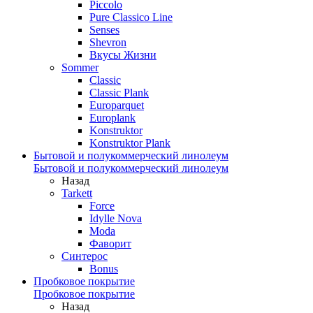
Piccolo
Pure Classico Line
Senses
Shevron
Вкусы Жизни
Sommer
Classic
Classic Plank
Europarquet
Europlank
Konstruktor
Konstruktor Plank
Бытовой и полукоммерческий линолеум
Бытовой и полукоммерческий линолеум
Назад
Tarkett
Force
Idylle Nova
Moda
Фаворит
Синтерос
Bonus
Пробковое покрытие
Пробковое покрытие
Назад