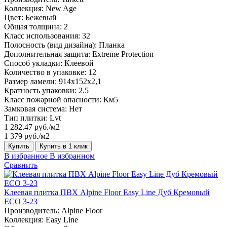
Коллекция:
New Age
Цвет:
Бежевый
Общая толщина:
2
Класс использования:
32
Полосность (вид дизайна):
Планка
Дополнительная защита:
Extreme Protection
Способ укладки:
Клеевой
Количество в упаковке:
12
Размер ламели:
914x152x2,1
Кратность упаковки:
2.5
Класс пожарной опасности:
Км5
Замковая система:
Нет
Тип плитки:
Lvt
1 282.47 руб./м2
1 379 руб./м2
Купить
Купить в 1 клик
В избранное
В избранном
Сравнить
Клеевая плитка ПВХ Alpine Floor Easy Line Дуб Кремовый
ЕСО 3-23
Производитель:
Alpine Floor
Коллекция:
Easy Line