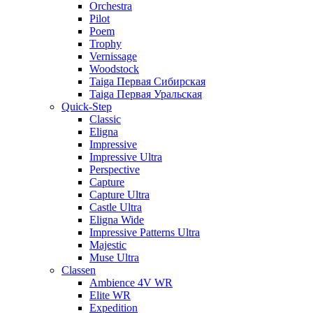
Orchestra
Pilot
Poem
Trophy
Vernissage
Woodstock
Taiga Первая Сибирская
Taiga Первая Уральская
Quick-Step
Classic
Eligna
Impressive
Impressive Ultra
Perspective
Capture
Capture Ultra
Castle Ultra
Eligna Wide
Impressive Patterns Ultra
Majestic
Muse Ultra
Classen
Ambience 4V WR
Elite WR
Expedition