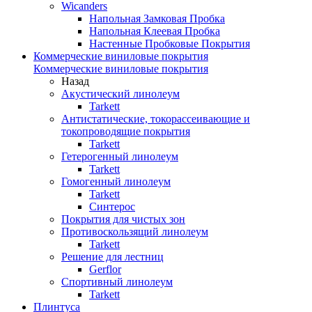
Wicanders
Напольная Замковая Пробка
Напольная Клеевая Пробка
Настенные Пробковые Покрытия
Коммерческие виниловые покрытия
Коммерческие виниловые покрытия
Назад
Акустический линолеум
Tarkett
Антистатические, токорассеивающие и
токопроводящие покрытия
Tarkett
Гетерогенный линолеум
Tarkett
Гомогенный линолеум
Tarkett
Синтерос
Покрытия для чистых зон
Противоскользящий линолеум
Tarkett
Решение для лестниц
Gerflor
Спортивный линолеум
Tarkett
Плинтуса