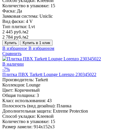
Способ укладки:
Клеевой
Количество в упаковке:
15
Фаска:
Да
Замковая система:
Uniclic
Вид фаски:
4 V
Тип плитки:
Lvt
2 445 руб./м2
2 784 руб./м2
Купить
Купить в 1 клик
В избранное
В избранном
Сравнить
В наличии
-7%
Плитка ПВХ Tarkett Lounge Lorenzo 230345022
Производитель:
Tarkett
Коллекция:
Lounge
Цвет:
Коричневый
Общая толщина:
3
Класс использования:
43
Полосность (вид дизайна):
Планка
Дополнительная защита:
Extreme Protection
Способ укладки:
Клеевой
Количество в упаковке:
15
Размер ламели:
914x152x3