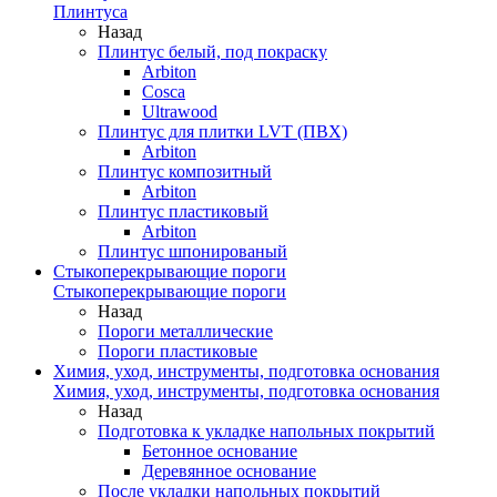
Плинтуса
Назад
Плинтус белый, под покраску
Arbiton
Cosca
Ultrawood
Плинтус для плитки LVT (ПВХ)
Arbiton
Плинтус композитный
Arbiton
Плинтус пластиковый
Arbiton
Плинтус шпонированый
Стыкоперекрывающие пороги
Стыкоперекрывающие пороги
Назад
Пороги металлические
Пороги пластиковые
Химия, уход, инструменты, подготовка основания
Химия, уход, инструменты, подготовка основания
Назад
Подготовка к укладке напольных покрытий
Бетонное основание
Деревянное основание
После укладки напольных покрытий