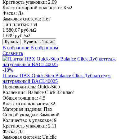
Кратность упаковки:
2.09
Класс пожарной опасности:
Км2
Фаска:
Да
Замковая система:
Нет
Тип плитки:
Lvt
1 580.07 руб./м2
1 699 руб./м2
Купить
Купить в 1 клик
В избранное
В избранном
Сравнить
-18%
Плитка ПВХ Quick-Step Balance Click Дуб коттедж
натуральный BACL40025
Производитель:
Quick-Step
Коллекция:
Balance Click 32 класс
Общая толщина:
4.5
Класс использования:
32
Материал изделия:
Пвх
Способ укладки:
Замковой
Количество в упаковке:
9
Кратность упаковки:
2.11
Фаска:
Да
Замковая система:
Uniclic