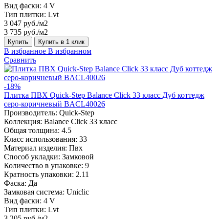
Вид фаски:
4 V
Тип плитки:
Lvt
3 047 руб./м2
3 735 руб./м2
Купить
Купить в 1 клик
В избранное
В избранном
Сравнить
-18%
Плитка ПВХ Quick-Step Balance Click 33 класс Дуб коттедж
серо-коричневый BACL40026
Производитель:
Quick-Step
Коллекция:
Balance Click 33 класс
Общая толщина:
4.5
Класс использования:
33
Материал изделия:
Пвх
Способ укладки:
Замковой
Количество в упаковке:
9
Кратность упаковки:
2.11
Фаска:
Да
Замковая система:
Uniclic
Вид фаски:
4 V
Тип плитки:
Lvt
3 205 руб./м2