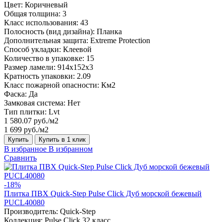
Цвет:
Коричневый
Общая толщина:
3
Класс использования:
43
Полосность (вид дизайна):
Планка
Дополнительная защита:
Extreme Protection
Способ укладки:
Клеевой
Количество в упаковке:
15
Размер ламели:
914x152x3
Кратность упаковки:
2.09
Класс пожарной опасности:
Км2
Фаска:
Да
Замковая система:
Нет
Тип плитки:
Lvt
1 580.07 руб./м2
1 699 руб./м2
Купить
Купить в 1 клик
В избранное
В избранном
Сравнить
-18%
Плитка ПВХ Quick-Step Pulse Click Дуб морской бежевый
PUCL40080
Производитель:
Quick-Step
Коллекция:
Pulse Click 32 класс