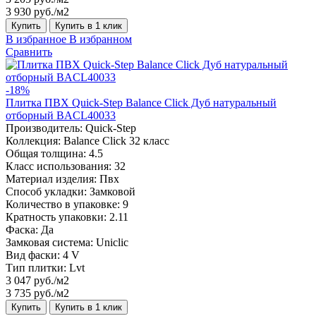
3 930 руб./м2
Купить
Купить в 1 клик
В избранное
В избранном
Сравнить
-18%
Плитка ПВХ Quick-Step Balance Click Дуб натуральный
отборный BACL40033
Производитель:
Quick-Step
Коллекция:
Balance Click 32 класс
Общая толщина:
4.5
Класс использования:
32
Материал изделия:
Пвх
Способ укладки:
Замковой
Количество в упаковке:
9
Кратность упаковки:
2.11
Фаска:
Да
Замковая система:
Uniclic
Вид фаски:
4 V
Тип плитки:
Lvt
3 047 руб./м2
3 735 руб./м2
Купить
Купить в 1 клик