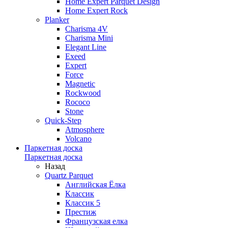
Home Expert Parquet Design
Home Expert Rock
Planker
Charisma 4V
Charisma Mini
Elegant Line
Exeed
Expert
Force
Magnetic
Rockwood
Rococo
Stone
Quick-Step
Atmosphere
Volcano
Паркетная доска
Паркетная доска
Назад
Quartz Parquet
Английская Ёлка
Классик
Классик 5
Престиж
Французская елка