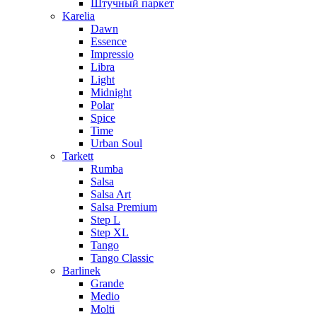
Штучный паркет
Karelia
Dawn
Essence
Impressio
Libra
Light
Midnight
Polar
Spice
Time
Urban Soul
Tarkett
Rumba
Salsa
Salsa Art
Salsa Premium
Step L
Step XL
Tango
Tango Classic
Barlinek
Grande
Medio
Molti