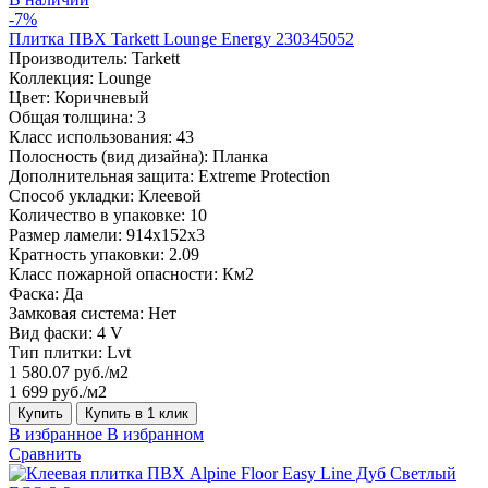
-7%
Плитка ПВХ Tarkett Lounge Energy 230345052
Производитель:
Tarkett
Коллекция:
Lounge
Цвет:
Коричневый
Общая толщина:
3
Класс использования:
43
Полосность (вид дизайна):
Планка
Дополнительная защита:
Extreme Protection
Способ укладки:
Клеевой
Количество в упаковке:
10
Размер ламели:
914x152x3
Кратность упаковки:
2.09
Класс пожарной опасности:
Км2
Фаска:
Да
Замковая система:
Нет
Вид фаски:
4 V
Тип плитки:
Lvt
1 580.07 руб./м2
1 699 руб./м2
Купить
Купить в 1 клик
В избранное
В избранном
Сравнить