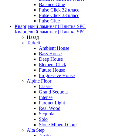
Balance Glue
Pulse Click 32 класс
Pulse Click 33 класс
Pulse Glue
Кварцевый ламинат | Плитка SPC
Кварцевый ламинат | Плитка SPC
Назад
Tarkett
Ambient House
Bass House
Deep House
Element Click
Future House
Progressive House
Alpine Floor
Classic
Grand Sequoia
Intense
Parquet Light
Real Wood
Sequoia
Solo
Stone Mineral Core
Alta Step
Arriba