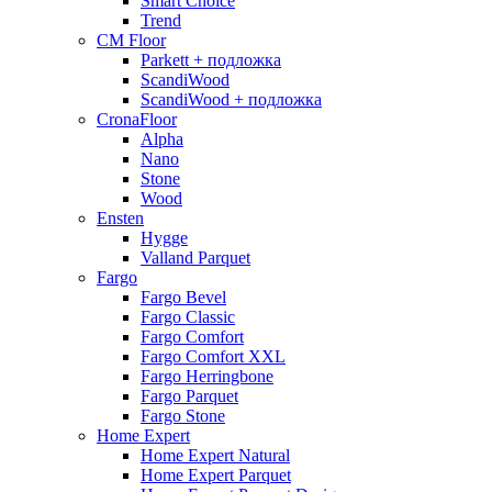
Smart Choice
Trend
CM Floor
Parkett + подложка
ScandiWood
ScandiWood + подложка
CronaFloor
Alpha
Nano
Stone
Wood
Ensten
Hygge
Valland Parquet
Fargo
Fargo Bevel
Fargo Classic
Fargo Comfort
Fargo Comfort XXL
Fargo Herringbone
Fargo Parquet
Fargo Stone
Home Expert
Home Expert Natural
Home Expert Parquet