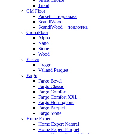
Smart Choice
Trend
CM Floor
Parkett + подложка
ScandiWood
ScandiWood + подложка
CronaFloor
Alpha
Nano
Stone
Wood
Ensten
Hygge
Valland Parquet
Fargo
Fargo Bevel
Fargo Classic
Fargo Comfort
Fargo Comfort XXL
Fargo Herringbone
Fargo Parquet
Fargo Stone
Home Expert
Home Expert Natural
Home Expert Parquet