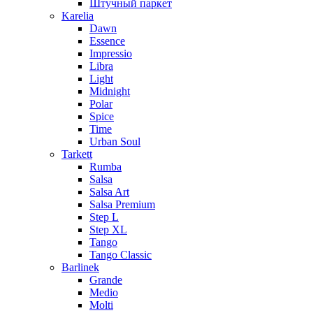
Штучный паркет
Karelia
Dawn
Essence
Impressio
Libra
Light
Midnight
Polar
Spice
Time
Urban Soul
Tarkett
Rumba
Salsa
Salsa Art
Salsa Premium
Step L
Step XL
Tango
Tango Classic
Barlinek
Grande
Medio
Molti