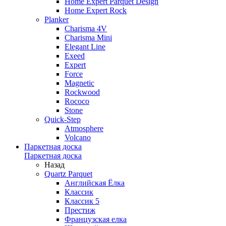
Home Expert Parquet Design
Home Expert Rock
Planker
Charisma 4V
Charisma Mini
Elegant Line
Exeed
Expert
Force
Magnetic
Rockwood
Rococo
Stone
Quick-Step
Atmosphere
Volcano
Паркетная доска
Паркетная доска
Назад
Quartz Parquet
Английская Ёлка
Классик
Классик 5
Престиж
Французская елка