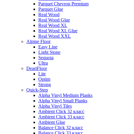
Parquet Chevron Premium
Parquet Glue
Real Wood
Real Wood Glue
Real Wood XL
Real Wood XL Glue
Real Wood XXL
Alpine Floor
Easy Line
Light Stone
Sequoia
Ultra
DeartFloor
Lite
Optim
Strong
Quick-Step
Alpha Vinyl Medium Planks
Alpha Vinyl Small Planks
Alpha Vinyl Tiles
Ambient Click 32 класс
Ambient Click 33 класс
Ambient Glue
Balance Click 32 класс
Balance Click 33 класс