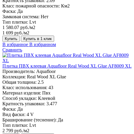
Кратность упаковки:
2.09
Класс пожарной опасности:
Км2
Фаска:
Да
Замковая система:
Нет
Тип плитки:
Lvt
1 580.07 руб./м2
1 699 руб./м2
Купить
Купить в 1 клик
В избранное
В избранном
Сравнить
Плитка ПВХ клеевая Aquafloor Real Wood XL Glue AF8009 XL
Производитель:
Aquafloor
Коллекция:
Real Wood XL Glue
Общая толщина:
2.5
Класс использования:
43
Материал изделия:
Пвх
Способ укладки:
Клеевой
Кратность упаковки:
3.477
Фаска:
Да
Вид фаски:
4 V
Браширование (теснение):
Да
Тип плитки:
Lvt
2 799 руб./м2