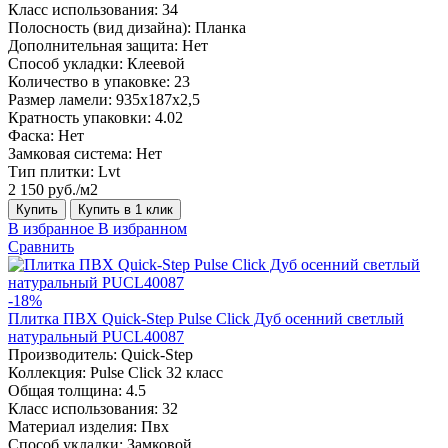
Класс использования:
34
Полосность (вид дизайна):
Планка
Дополнительная защита:
Нет
Способ укладки:
Клеевой
Количество в упаковке:
23
Размер ламели:
935х187х2,5
Кратность упаковки:
4.02
Фаска:
Нет
Замковая система:
Нет
Тип плитки:
Lvt
2 150 руб./м2
Купить
Купить в 1 клик
В избранное
В избранном
Сравнить
-18%
Плитка ПВХ Quick-Step Pulse Click Дуб осенний светлый
натуральный PUCL40087
Производитель:
Quick-Step
Коллекция:
Pulse Click 32 класс
Общая толщина:
4.5
Класс использования:
32
Материал изделия:
Пвх
Способ укладки:
Замковой