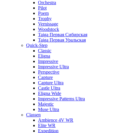
Orchestra
Pilot
Poem
Trophy
Vernissage
Woodstock
Taiga Первая Сибирская
Taiga Первая Уральская
Quick-Step
Classic
Eligna
Impressive
Impressive Ultra
Perspective
Capture
Capture Ultra
Castle Ultra
Eligna Wide
Impressive Patterns Ultra
Majestic
Muse Ultra
Classen
Ambience 4V WR
Elite WR
Expedition