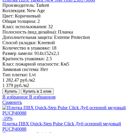
Производитель:
Tarkett
Коллекция:
New Age
Цвет:
Коричневый
Общая толщина:
2
Класс использования:
32
Полосность (вид дизайна):
Планка
Дополнительная защита:
Extreme Protection
Способ укладки:
Клеевой
Количество в упаковке:
18
Размер ламели:
914x152x2,1
Кратность упаковки:
2.5
Класс пожарной опасности:
Км5
Замковая система:
Нет
Тип плитки:
Lvt
1 282.47 руб./м2
1 379 руб./м2
Купить
Купить в 1 клик
В избранное
В избранном
Сравнить
-19%
Плитка ПВХ Quick-Step Pulse Click Дуб осенний медовый
PUCP40088