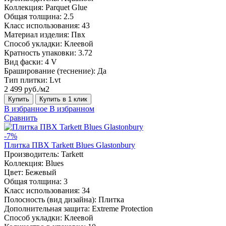
Коллекция:
Parquet Glue
Общая толщина:
2.5
Класс использования:
43
Материал изделия:
Пвх
Способ укладки:
Клеевой
Кратность упаковки:
3.72
Вид фаски:
4 V
Браширование (теснение):
Да
Тип плитки:
Lvt
2 499 руб./м2
Купить
Купить в 1 клик
В избранное
В избранном
Сравнить
-7%
Плитка ПВХ Tarkett Blues Glastonbury
Производитель:
Tarkett
Коллекция:
Blues
Цвет:
Бежевый
Общая толщина:
3
Класс использования:
34
Полосность (вид дизайна):
Плитка
Дополнительная защита:
Extreme Protection
Способ укладки:
Клеевой