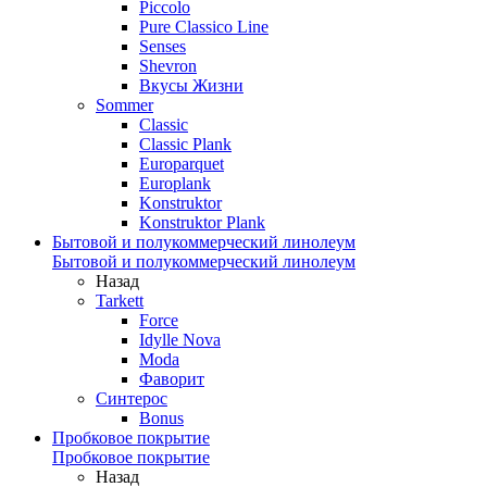
Piccolo
Pure Classico Line
Senses
Shevron
Вкусы Жизни
Sommer
Classic
Classic Plank
Europarquet
Europlank
Konstruktor
Konstruktor Plank
Бытовой и полукоммерческий линолеум
Бытовой и полукоммерческий линолеум
Назад
Tarkett
Force
Idylle Nova
Moda
Фаворит
Синтерос
Bonus
Пробковое покрытие
Пробковое покрытие
Назад