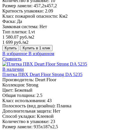
Количество в упаковке:
10
Размер ламели:
457,2х457,2
Кратность упаковки:
2.09
Класс пожарной опасности:
Км2
Фаска:
Да
Замковая система:
Нет
Тип плитки:
Lvt
1 580.07 руб./м2
1 699 руб./м2
Купить
Купить в 1 клик
В избранное
В избранном
Сравнить
В наличии
Плитка ПВХ Deart Floor Strong DA 5235
Производитель:
Deart Floor
Коллекция:
Strong
Цвет:
Бежевый
Общая толщина:
2.5
Класс использования:
43
Полосность (вид дизайна):
Планка
Дополнительная защита:
Нет
Способ укладки:
Клеевой
Количество в упаковке:
23
Размер ламели:
935х187х2,5