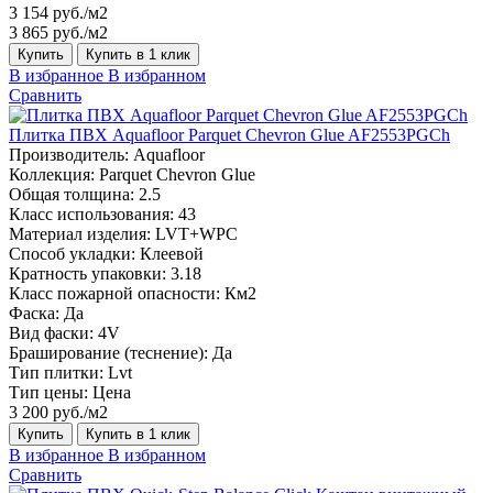
3 154 руб./м2
3 865 руб./м2
Купить
Купить в 1 клик
В избранное
В избранном
Сравнить
Плитка ПВХ Aquafloor Parquet Chevron Glue AF2553PGCh
Производитель:
Aquafloor
Коллекция:
Parquet Chevron Glue
Общая толщина:
2.5
Класс использования:
43
Материал изделия:
LVT+WPC
Способ укладки:
Клеевой
Кратность упаковки:
3.18
Класс пожарной опасности:
Км2
Фаска:
Да
Вид фаски:
4V
Браширование (теснение):
Да
Тип плитки:
Lvt
Тип цены:
Цена
3 200 руб./м2
Купить
Купить в 1 клик
В избранное
В избранном
Сравнить