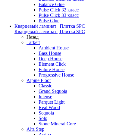
Balance Glue
Pulse Click 32 класс
Pulse Click 33 класс
Pulse Glue
Кварцевый ламинат | Плитка SPC
Кварцевый ламинат | Плитка SPC
Назад
Tarkett
Ambient House
Bass House
Deep House
Element Click
Future House
Progressive House
Alpine Floor
Classic
Grand Sequoia
Intense
Parquet Light
Real Wood
Sequoia
Solo
Stone Mineral Core
Alta Step
Arriba