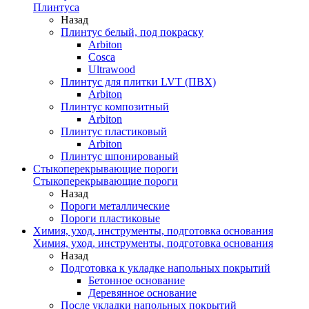
Плинтуса
Назад
Плинтус белый, под покраску
Arbiton
Cosca
Ultrawood
Плинтус для плитки LVT (ПВХ)
Arbiton
Плинтус композитный
Arbiton
Плинтус пластиковый
Arbiton
Плинтус шпонированый
Стыкоперекрывающие пороги
Стыкоперекрывающие пороги
Назад
Пороги металлические
Пороги пластиковые
Химия, уход, инструменты, подготовка основания
Химия, уход, инструменты, подготовка основания
Назад
Подготовка к укладке напольных покрытий
Бетонное основание
Деревянное основание
После укладки напольных покрытий