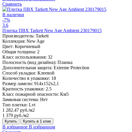
Сравнить
В наличии
-7%
3.6
Плитка ПВХ Tarkett New Age Ambient 230179015
Производитель:
Tarkett
Коллекция:
New Age
Цвет:
Коричневый
Общая толщина:
2
Класс использования:
32
Полосность (вид дизайна):
Планка
Дополнительная защита:
Extreme Protection
Способ укладки:
Клеевой
Количество в упаковке:
18
Размер ламели:
914x152x2,1
Кратность упаковки:
2.5
Класс пожарной опасности:
Км5
Замковая система:
Нет
Тип плитки:
Lvt
1 282.47 руб./м2
1 379 руб./м2
Купить
Купить в 1 клик
В избранное
В избранном