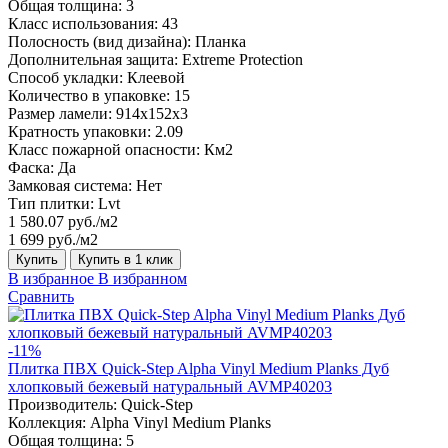
Общая толщина:
3
Класс использования:
43
Полосность (вид дизайна):
Планка
Дополнительная защита:
Extreme Protection
Способ укладки:
Клеевой
Количество в упаковке:
15
Размер ламели:
914x152x3
Кратность упаковки:
2.09
Класс пожарной опасности:
Км2
Фаска:
Да
Замковая система:
Нет
Тип плитки:
Lvt
1 580.07 руб./м2
1 699 руб./м2
Купить
Купить в 1 клик
В избранное
В избранном
Сравнить
-11%
Плитка ПВХ Quick-Step Alpha Vinyl Medium Planks Дуб
хлопковый бежевый натуральный AVMP40203
Производитель:
Quick-Step
Коллекция:
Alpha Vinyl Medium Planks
Общая толщина:
5