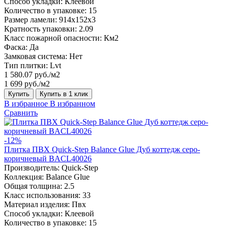
Способ укладки:
Клеевой
Количество в упаковке:
15
Размер ламели:
914x152x3
Кратность упаковки:
2.09
Класс пожарной опасности:
Км2
Фаска:
Да
Замковая система:
Нет
Тип плитки:
Lvt
1 580.07 руб./м2
1 699 руб./м2
Купить
Купить в 1 клик
В избранное
В избранном
Сравнить
-12%
Плитка ПВХ Quick-Step Balance Glue Дуб коттедж серо-
коричневый BACL40026
Производитель:
Quick-Step
Коллекция:
Balance Glue
Общая толщина:
2.5
Класс использования:
33
Материал изделия:
Пвх
Способ укладки:
Клеевой
Количество в упаковке:
15