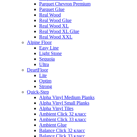
Parquet Chevron Premium
Parquet Glue
Real Wood
Real Wood Glue
Real Wood XL
Real Wood XL Glue
Real Wood XXL
Alpine Floor
Easy Line
Light Stone
Sequoia
Ultra
DeartFloor
Lite
Optim
Strong
Quick-Step
Alpha Vinyl Medium Planks
Alpha Vinyl Small Planks
Alpha Vinyl Tiles
Ambient Click 32 класс
Ambient Click 33 класс
Ambient Glue
Balance Click 32 класс
Balance Click 33 класс