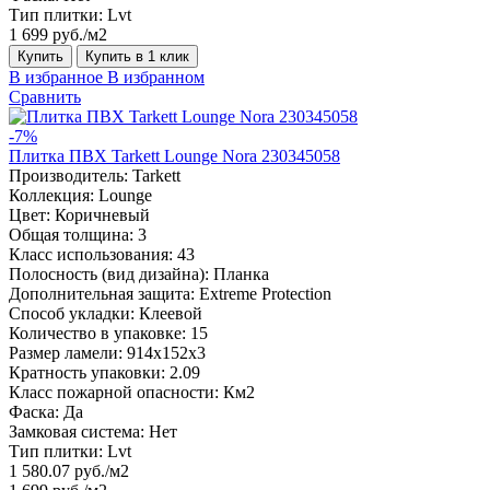
Тип плитки:
Lvt
1 699 руб./м2
Купить
Купить в 1 клик
В избранное
В избранном
Сравнить
-7%
Плитка ПВХ Tarkett Lounge Nora 230345058
Производитель:
Tarkett
Коллекция:
Lounge
Цвет:
Коричневый
Общая толщина:
3
Класс использования:
43
Полосность (вид дизайна):
Планка
Дополнительная защита:
Extreme Protection
Способ укладки:
Клеевой
Количество в упаковке:
15
Размер ламели:
914x152x3
Кратность упаковки:
2.09
Класс пожарной опасности:
Км2
Фаска:
Да
Замковая система:
Нет
Тип плитки:
Lvt
1 580.07 руб./м2