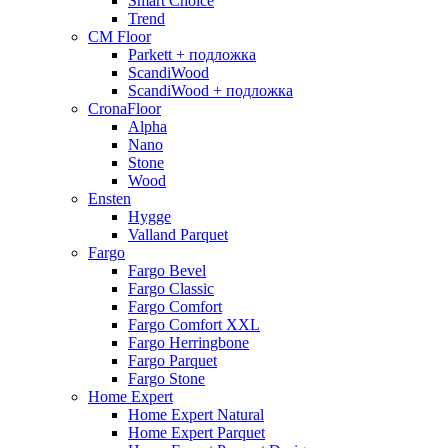
Smart Choice
Trend
CM Floor
Parkett + подложка
ScandiWood
ScandiWood + подложка
CronaFloor
Alpha
Nano
Stone
Wood
Ensten
Hygge
Valland Parquet
Fargo
Fargo Bevel
Fargo Classic
Fargo Comfort
Fargo Comfort XXL
Fargo Herringbone
Fargo Parquet
Fargo Stone
Home Expert
Home Expert Natural
Home Expert Parquet