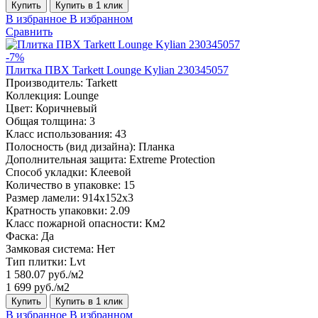
Купить
Купить в 1 клик
В избранное
В избранном
Сравнить
-7%
Плитка ПВХ Tarkett Lounge Kylian 230345057
Производитель:
Tarkett
Коллекция:
Lounge
Цвет:
Коричневый
Общая толщина:
3
Класс использования:
43
Полосность (вид дизайна):
Планка
Дополнительная защита:
Extreme Protection
Способ укладки:
Клеевой
Количество в упаковке:
15
Размер ламели:
914x152x3
Кратность упаковки:
2.09
Класс пожарной опасности:
Км2
Фаска:
Да
Замковая система:
Нет
Тип плитки:
Lvt
1 580.07 руб./м2
1 699 руб./м2
Купить
Купить в 1 клик
В избранное
В избранном