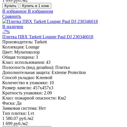
1 699 руб./м2
Купить
Купить в 1 клик
В избранное
В избранном
Сравнить
В наличии
-7%
Плитка ПВХ Tarkett Lounge Paul DJ 230346018
Производитель:
Tarkett
Коллекция:
Lounge
Цвет:
Мультиколор
Общая толщина:
3
Класс использования:
43
Полосность (вид дизайна):
Плитка
Дополнительная защита:
Extreme Protection
Способ укладки:
Клеевой
Количество в упаковке:
10
Размер ламели:
457x457x3
Кратность упаковки:
2.09
Класс пожарной опасности:
Км2
Фаска:
Да
Замковая система:
Нет
Тип плитки:
Lvt
1 580.07 руб./м2
1 699 руб./м2