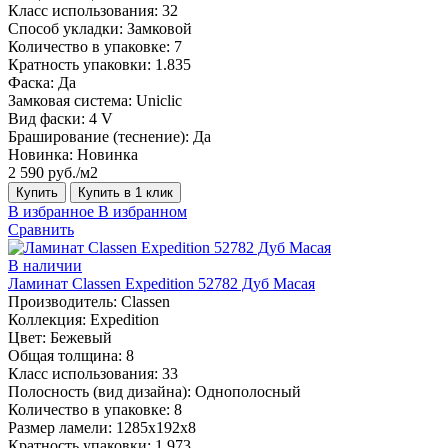
Класс использования:
32
Способ укладки:
Замковой
Количество в упаковке:
7
Кратность упаковки:
1.835
Фаска:
Да
Замковая система:
Uniclic
Вид фаски:
4 V
Браширование (теснение):
Да
Новинка:
Новинка
2 590 руб./м2
Купить
Купить в 1 клик
В избранное
В избранном
Сравнить
В наличии
Ламинат Classen Expedition 52782 Дуб Масая
Производитель:
Classen
Коллекция:
Expedition
Цвет:
Бежевый
Общая толщина:
8
Класс использования:
33
Полосность (вид дизайна):
Однополосный
Количество в упаковке:
8
Размер ламели:
1285х192х8
Кратность упаковки:
1.973