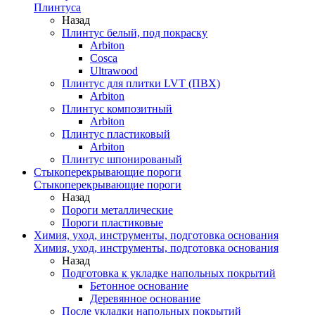
Плинтуса
Назад
Плинтус белый, под покраску
Arbiton
Cosca
Ultrawood
Плинтус для плитки LVT (ПВХ)
Arbiton
Плинтус композитный
Arbiton
Плинтус пластиковый
Arbiton
Плинтус шпонированый
Стыкоперекрывающие пороги
Стыкоперекрывающие пороги
Назад
Пороги металлические
Пороги пластиковые
Химия, уход, инструменты, подготовка основания
Химия, уход, инструменты, подготовка основания
Назад
Подготовка к укладке напольных покрытий
Бетонное основание
Деревянное основание
После укладки напольных покрытий