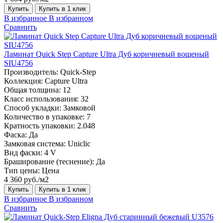
Купить
Купить в 1 клик
В избранное
В избранном
Сравнить
Ламинат Quick Step Capture Ultra Дуб коричневый вощеный
SIU4756
Производитель:
Quick-Step
Коллекция:
Capture Ultra
Общая толщина:
12
Класс использования:
32
Способ укладки:
Замковой
Количество в упаковке:
7
Кратность упаковки:
2.048
Фаска:
Да
Замковая система:
Uniclic
Вид фаски:
4 V
Браширование (теснение):
Да
Тип цены:
Цена
4 360 руб./м2
Купить
Купить в 1 клик
В избранное
В избранном
Сравнить