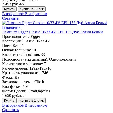
2 453 руб./м2
Купить
Купить в 1 клик
В избранное
В избранном
Сравнить
В наличии
Ламинат Egger Classic 10/33 4V EPL 153 Дуб Азгил Белый
Производитель:
Egger
Коллекция:
Classic 10/33 4V
Цвет:
Белый
Общая толщина:
10
Класс использования:
33
Полосность (вид дизайна):
Однополосный
Количество в упаковке:
7
Размер ламели:
1292х193х10
Кратность упаковки:
1.746
Фаска:
Да
Замковая система:
Clic It
Вид фаски:
4 V
Формат доски:
Стандартная
1 650 руб./м2
Купить
Купить в 1 клик
В избранное
В избранном
Сравнить