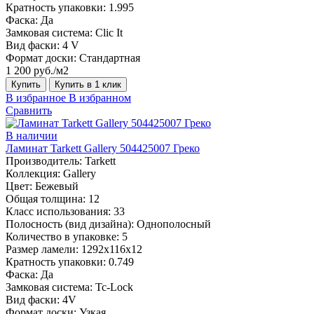
Кратность упаковки:
1.995
Фаска:
Да
Замковая система:
Clic It
Вид фаски:
4 V
Формат доски:
Стандартная
1 200 руб./м2
Купить
Купить в 1 клик
В избранное
В избранном
Сравнить
В наличии
Ламинат Tarkett Gallery 504425007 Греко
Производитель:
Tarkett
Коллекция:
Gallery
Цвет:
Бежевый
Общая толщина:
12
Класс использования:
33
Полосность (вид дизайна):
Однополосный
Количество в упаковке:
5
Размер ламели:
1292х116х12
Кратность упаковки:
0.749
Фаска:
Да
Замковая система:
Tc-Lock
Вид фаски:
4V
Формат доски:
Узкая