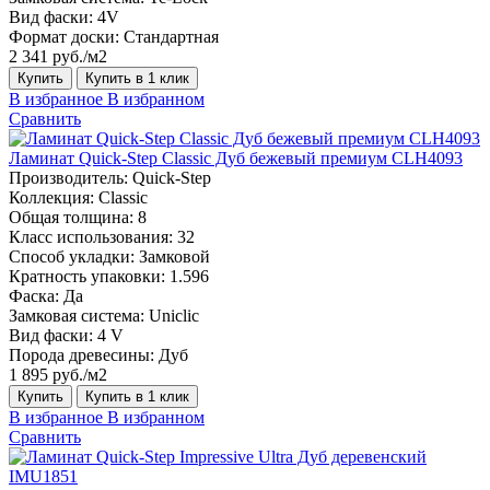
Вид фаски:
4V
Формат доски:
Стандартная
2 341 руб./м2
Купить
Купить в 1 клик
В избранное
В избранном
Сравнить
Ламинат Quick-Step Classic Дуб бежевый премиум CLH4093
Производитель:
Quick-Step
Коллекция:
Classic
Общая толщина:
8
Класс использования:
32
Способ укладки:
Замковой
Кратность упаковки:
1.596
Фаска:
Да
Замковая система:
Uniclic
Вид фаски:
4 V
Порода древесины:
Дуб
1 895 руб./м2
Купить
Купить в 1 клик
В избранное
В избранном
Сравнить