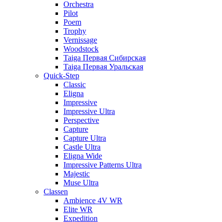
Orchestra
Pilot
Poem
Trophy
Vernissage
Woodstock
Taiga Первая Сибирская
Taiga Первая Уральская
Quick-Step
Classic
Eligna
Impressive
Impressive Ultra
Perspective
Capture
Capture Ultra
Castle Ultra
Eligna Wide
Impressive Patterns Ultra
Majestic
Muse Ultra
Classen
Ambience 4V WR
Elite WR
Expedition