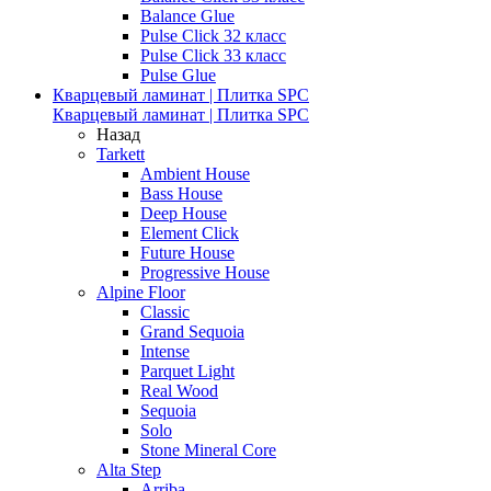
Balance Glue
Pulse Click 32 класс
Pulse Click 33 класс
Pulse Glue
Кварцевый ламинат | Плитка SPC
Кварцевый ламинат | Плитка SPC
Назад
Tarkett
Ambient House
Bass House
Deep House
Element Click
Future House
Progressive House
Alpine Floor
Classic
Grand Sequoia
Intense
Parquet Light
Real Wood
Sequoia
Solo
Stone Mineral Core
Alta Step
Arriba