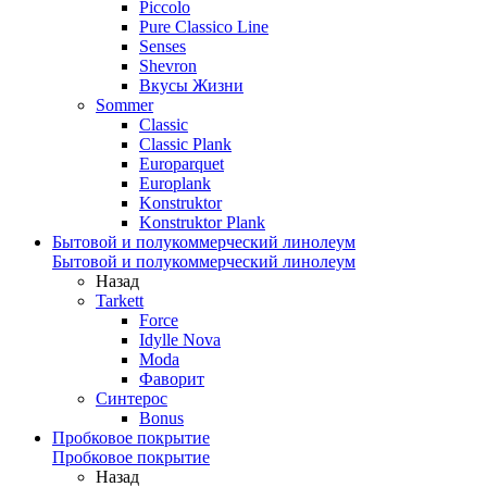
Piccolo
Pure Classico Line
Senses
Shevron
Вкусы Жизни
Sommer
Classic
Classic Plank
Europarquet
Europlank
Konstruktor
Konstruktor Plank
Бытовой и полукоммерческий линолеум
Бытовой и полукоммерческий линолеум
Назад
Tarkett
Force
Idylle Nova
Moda
Фаворит
Синтерос
Bonus
Пробковое покрытие
Пробковое покрытие
Назад