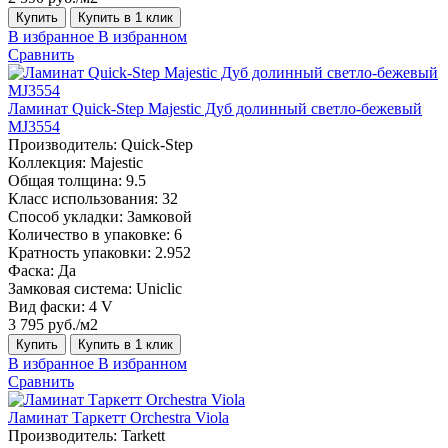
Купить
Купить в 1 клик
В избранное
В избранном
Сравнить
Ламинат Quick-Step Majestic Дуб долинный светло-бежевый
MJ3554
Производитель:
Quick-Step
Коллекция:
Majestic
Общая толщина:
9.5
Класс использования:
32
Способ укладки:
Замковой
Количество в упаковке:
6
Кратность упаковки:
2.952
Фаска:
Да
Замковая система:
Uniclic
Вид фаски:
4 V
3 795 руб./м2
Купить
Купить в 1 клик
В избранное
В избранном
Сравнить
Ламинат Таркетт Orchestra Viola
Производитель:
Tarkett