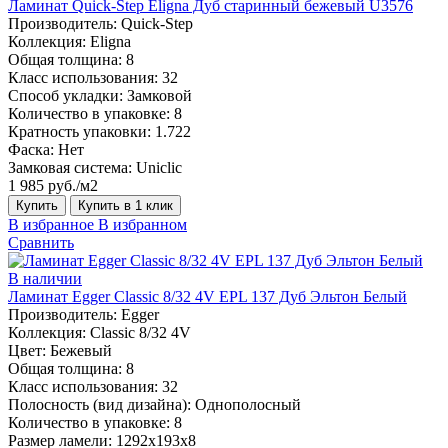
Ламинат Quick-Step Eligna Дуб старинный бежевый U3576
Производитель:
Quick-Step
Коллекция:
Eligna
Общая толщина:
8
Класс использования:
32
Способ укладки:
Замковой
Количество в упаковке:
8
Кратность упаковки:
1.722
Фаска:
Нет
Замковая система:
Uniclic
1 985 руб./м2
Купить
Купить в 1 клик
В избранное
В избранном
Сравнить
В наличии
Ламинат Egger Classic 8/32 4V EPL 137 Дуб Эльтон Белый
Производитель:
Egger
Коллекция:
Classic 8/32 4V
Цвет:
Бежевый
Общая толщина:
8
Класс использования:
32
Полосность (вид дизайна):
Однополосный
Количество в упаковке:
8
Размер ламели:
1292х193х8