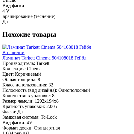
Uniclic
Вид фаски
4 V
Браширование (теснение)
Да
Похожие товары
В наличии
Ламинат Tarkett Cinema 504108018 Гейбл
Производитель:
Tarkett
Коллекция:
Cinema
Цвет:
Коричневый
Общая толщина:
8
Класс использования:
32
Полосность (вид дизайна):
Однополосный
Количество в упаковке:
8
Размер ламели:
1292х194х8
Кратность упаковки:
2.005
Фаска:
Да
Замковая система:
Tc-Lock
Вид фаски:
4V
Формат доски:
Стандартная
1 604 руб./м2