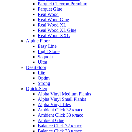
Parquet Chevron Premium
Parquet Glue
Real Wood
Real Wood Glue
Real Wood XL
Real Wood XL Glue
Real Wood XXL
Alpine Floor
Easy Line
Light Stone
Sequoia
Ultra
DeartFloor
Lite
Optim
Strong
Quick-Step
Alpha Vinyl Medium Planks
Alpha Vinyl Small Planks
Alpha Vinyl Tiles
Ambient Click 32 класс
Ambient Click 33 класс
Ambient Glue
Balance Click 32 класс
Balance Click 33 класс