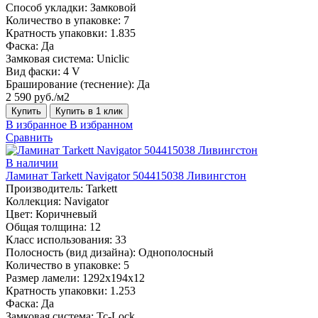
Способ укладки:
Замковой
Количество в упаковке:
7
Кратность упаковки:
1.835
Фаска:
Да
Замковая система:
Uniclic
Вид фаски:
4 V
Браширование (теснение):
Да
2 590 руб./м2
Купить
Купить в 1 клик
В избранное
В избранном
Сравнить
В наличии
Ламинат Tarkett Navigator 504415038 Ливингстон
Производитель:
Tarkett
Коллекция:
Navigator
Цвет:
Коричневый
Общая толщина:
12
Класс использования:
33
Полосность (вид дизайна):
Однополосный
Количество в упаковке:
5
Размер ламели:
1292х194х12
Кратность упаковки:
1.253
Фаска:
Да
Замковая система:
Tc-Lock