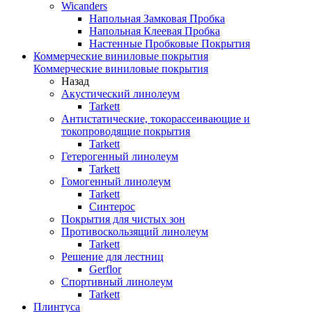
Wicanders
Напольная Замковая Пробка
Напольная Клеевая Пробка
Настенные Пробковые Покрытия
Коммерческие виниловые покрытия
Коммерческие виниловые покрытия
Назад
Акустический линолеум
Tarkett
Антистатические, токорассеивающие и
токопроводящие покрытия
Tarkett
Гетерогенный линолеум
Tarkett
Гомогенный линолеум
Tarkett
Синтерос
Покрытия для чистых зон
Противоскользящий линолеум
Tarkett
Решение для лестниц
Gerflor
Спортивный линолеум
Tarkett
Плинтуса