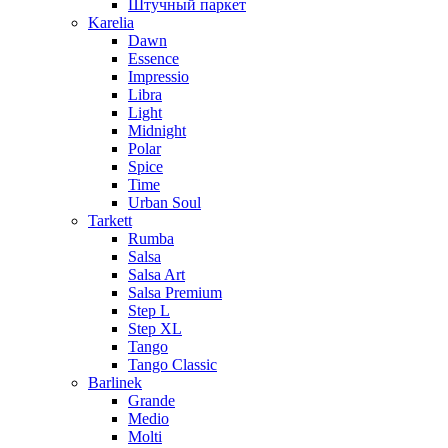
Штучный паркет
Karelia
Dawn
Essence
Impressio
Libra
Light
Midnight
Polar
Spice
Time
Urban Soul
Tarkett
Rumba
Salsa
Salsa Art
Salsa Premium
Step L
Step XL
Tango
Tango Classic
Barlinek
Grande
Medio
Molti