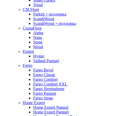
Smart Choice
Trend
CM Floor
Parkett + подложка
ScandiWood
ScandiWood + подложка
CronaFloor
Alpha
Nano
Stone
Wood
Ensten
Hygge
Valland Parquet
Fargo
Fargo Bevel
Fargo Classic
Fargo Comfort
Fargo Comfort XXL
Fargo Herringbone
Fargo Parquet
Fargo Stone
Home Expert
Home Expert Natural
Home Expert Parquet