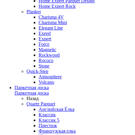
Home Expert Parquet Design
Home Expert Rock
Planker
Charisma 4V
Charisma Mini
Elegant Line
Exeed
Expert
Force
Magnetic
Rockwood
Rococo
Stone
Quick-Step
Atmosphere
Volcano
Паркетная доска
Паркетная доска
Назад
Quartz Parquet
Английская Ёлка
Классик
Классик 5
Престиж
Французская елка