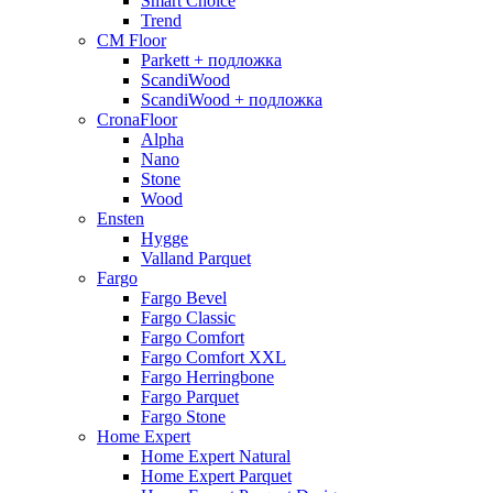
Smart Choice
Trend
CM Floor
Parkett + подложка
ScandiWood
ScandiWood + подложка
CronaFloor
Alpha
Nano
Stone
Wood
Ensten
Hygge
Valland Parquet
Fargo
Fargo Bevel
Fargo Classic
Fargo Comfort
Fargo Comfort XXL
Fargo Herringbone
Fargo Parquet
Fargo Stone
Home Expert
Home Expert Natural
Home Expert Parquet