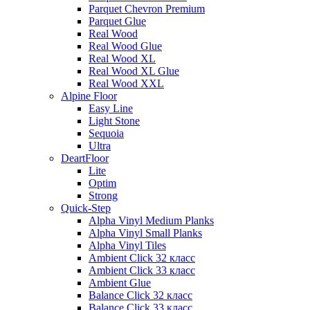
Parquet Chevron Premium
Parquet Glue
Real Wood
Real Wood Glue
Real Wood XL
Real Wood XL Glue
Real Wood XXL
Alpine Floor
Easy Line
Light Stone
Sequoia
Ultra
DeartFloor
Lite
Optim
Strong
Quick-Step
Alpha Vinyl Medium Planks
Alpha Vinyl Small Planks
Alpha Vinyl Tiles
Ambient Click 32 класс
Ambient Click 33 класс
Ambient Glue
Balance Click 32 класс
Balance Click 33 класс