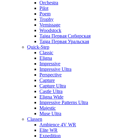
Orchestra
Pilot
Poem
Trophy
Vernissage
Woodstock
Taiga Первая Сибирская
Taiga Первая Уральская
Quick-Step
Classic
Eligna
Impressive
Impressive Ultra
Perspective
Capture
Capture Ultra
Castle Ultra
Eligna Wide
Impressive Patterns Ultra
Majestic
Muse Ultra
Classen
Ambience 4V WR
Elite WR
Expedition