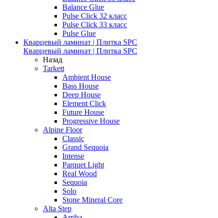
Balance Glue
Pulse Click 32 класс
Pulse Click 33 класс
Pulse Glue
Кварцевый ламинат | Плитка SPC
Кварцевый ламинат | Плитка SPC
Назад
Tarkett
Ambient House
Bass House
Deep House
Element Click
Future House
Progressive House
Alpine Floor
Classic
Grand Sequoia
Intense
Parquet Light
Real Wood
Sequoia
Solo
Stone Mineral Core
Alta Step
Arriba