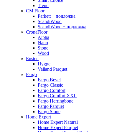
Smart Choice
Trend
CM Floor
Parkett + подложка
ScandiWood
ScandiWood + подложка
CronaFloor
Alpha
Nano
Stone
Wood
Ensten
Hygge
Valland Parquet
Fargo
Fargo Bevel
Fargo Classic
Fargo Comfort
Fargo Comfort XXL
Fargo Herringbone
Fargo Parquet
Fargo Stone
Home Expert
Home Expert Natural
Home Expert Parquet