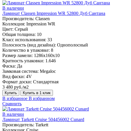
В наличии
Ламинат Classen Impression WR 52800 Дуб Сантана
Производитель:
Classen
Коллекция:
Impression WR
Цвет:
Серый
Общая толщина:
10
Класс использования:
33
Полосность (вид дизайна):
Однополосный
Количество в упаковке:
8
Размер ламели:
1286х160х10
Кратность упаковки:
1.646
Фаска:
Да
Замковая система:
Megaloc
Вид фаски:
4V
Формат доски:
Стандартная
3 480 руб./м2
Купить
Купить в 1 клик
В избранное
В избранном
Сравнить
В наличии
Ламинат Tarkett Cruise 504456002 Cunard
Производитель:
Tarkett
Коллекция:
Cruise