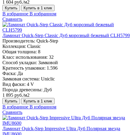
1 604 руб./м2
Купить
Купить в 1 клик
В избранное
В избранном
Сравнить
Ламинат Quick-Step Classic Дуб морозный бежевый CLH5799
Производитель:
Quick-Step
Коллекция:
Classic
Общая толщина:
8
Класс использования:
32
Способ укладки:
Замковой
Кратность упаковки:
1.596
Фаска:
Да
Замковая система:
Uniclic
Вид фаски:
4 V
Порода древесины:
Дуб
1 895 руб./м2
Купить
Купить в 1 клик
В избранное
В избранном
Сравнить
Ламинат Quick-Step Impressive Ultra Дуб Полярная звезда
IMU8600