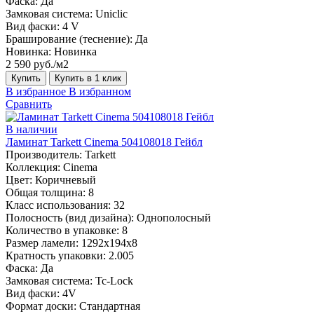
Фаска:
Да
Замковая система:
Uniclic
Вид фаски:
4 V
Браширование (теснение):
Да
Новинка:
Новинка
2 590 руб./м2
Купить
Купить в 1 клик
В избранное
В избранном
Сравнить
В наличии
Ламинат Tarkett Cinema 504108018 Гейбл
Производитель:
Tarkett
Коллекция:
Cinema
Цвет:
Коричневый
Общая толщина:
8
Класс использования:
32
Полосность (вид дизайна):
Однополосный
Количество в упаковке:
8
Размер ламели:
1292х194х8
Кратность упаковки:
2.005
Фаска:
Да
Замковая система:
Tc-Lock
Вид фаски:
4V
Формат доски:
Стандартная