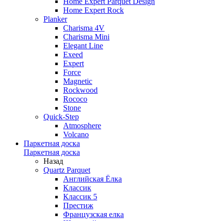
Home Expert Parquet Design
Home Expert Rock
Planker
Charisma 4V
Charisma Mini
Elegant Line
Exeed
Expert
Force
Magnetic
Rockwood
Rococo
Stone
Quick-Step
Atmosphere
Volcano
Паркетная доска
Паркетная доска
Назад
Quartz Parquet
Английская Ёлка
Классик
Классик 5
Престиж
Французская елка