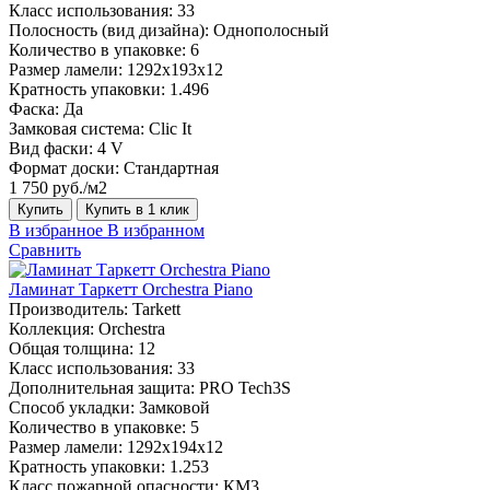
Класс использования:
33
Полосность (вид дизайна):
Однополосный
Количество в упаковке:
6
Размер ламели:
1292х193х12
Кратность упаковки:
1.496
Фаска:
Да
Замковая система:
Clic It
Вид фаски:
4 V
Формат доски:
Стандартная
1 750 руб./м2
Купить
Купить в 1 клик
В избранное
В избранном
Сравнить
Ламинат Таркетт Orchestra Piano
Производитель:
Tarkett
Коллекция:
Orchestra
Общая толщина:
12
Класс использования:
33
Дополнительная защита:
PRO Tech3S
Способ укладки:
Замковой
Количество в упаковке:
5
Размер ламели:
1292х194х12
Кратность упаковки:
1.253
Класс пожарной опасности:
КМ3