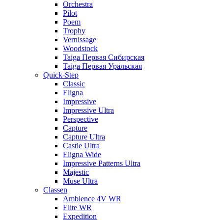
Orchestra
Pilot
Poem
Trophy
Vernissage
Woodstock
Taiga Первая Сибирская
Taiga Первая Уральская
Quick-Step
Classic
Eligna
Impressive
Impressive Ultra
Perspective
Capture
Capture Ultra
Castle Ultra
Eligna Wide
Impressive Patterns Ultra
Majestic
Muse Ultra
Classen
Ambience 4V WR
Elite WR
Expedition