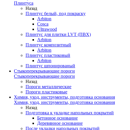
Плинтуса
Назад
Плинтус белый, под покраску
Arbiton
Cosca
Ultrawood
Плинтус для плитки LVT (ПВХ)
Arbiton
Плинтус композитный
Arbiton
Плинтус пластиковый
Arbiton
Плинтус шпонированый
Стыкоперекрывающие пороги
Стыкоперекрывающие пороги
Назад
Пороги металлические
Пороги пластиковые
Химия, уход, инструменты, подготовка основания
Химия, уход, инструменты, подготовка основания
Назад
Подготовка к укладке напольных покрытий
Бетонное основание
Деревянное основание
После укладки напольных покрытий