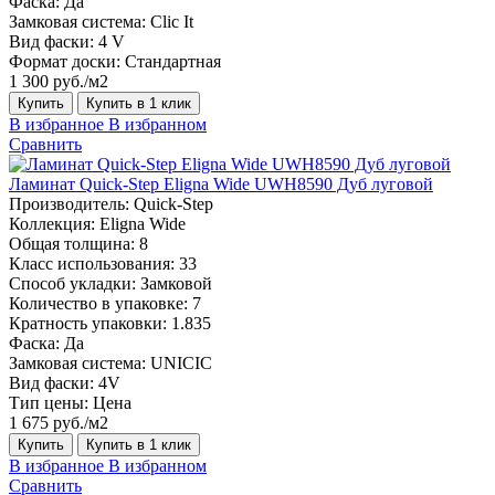
Фаска:
Да
Замковая система:
Clic It
Вид фаски:
4 V
Формат доски:
Стандартная
1 300 руб./м2
Купить
Купить в 1 клик
В избранное
В избранном
Сравнить
Ламинат Quick-Step Eligna Wide UWH8590 Дуб луговой
Производитель:
Quick-Step
Коллекция:
Eligna Wide
Общая толщина:
8
Класс использования:
33
Способ укладки:
Замковой
Количество в упаковке:
7
Кратность упаковки:
1.835
Фаска:
Да
Замковая система:
UNICIC
Вид фаски:
4V
Тип цены:
Цена
1 675 руб./м2
Купить
Купить в 1 клик
В избранное
В избранном
Сравнить