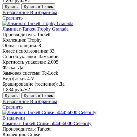
1 895 руб./м2
Купить
Купить в 1 клик
В избранное
В избранном
Сравнить
Ламинат Tarkett Trophy Granada
Производитель:
Tarkett
Коллекция:
Trophy
Общая толщина:
8
Класс использования:
33
Способ укладки:
Замковой
Кратность упаковки:
2.005
Фаска:
Да
Замковая система:
Tc-Lock
Вид фаски:
4 V
Браширование (теснение):
Да
1 834 руб./м2
Купить
Купить в 1 клик
В избранное
В избранном
Сравнить
В наличии
Ламинат Tarkett Cruise 504456000 Celebrity
Производитель:
Tarkett
Коллекция:
Cruise