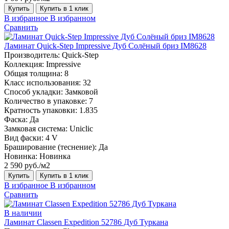
Купить
Купить в 1 клик
В избранное
В избранном
Сравнить
Ламинат Quick-Step Impressive Дуб Солёный бриз IM8628
Производитель:
Quick-Step
Коллекция:
Impressive
Общая толщина:
8
Класс использования:
32
Способ укладки:
Замковой
Количество в упаковке:
7
Кратность упаковки:
1.835
Фаска:
Да
Замковая система:
Uniclic
Вид фаски:
4 V
Браширование (теснение):
Да
Новинка:
Новинка
2 590 руб./м2
Купить
Купить в 1 клик
В избранное
В избранном
Сравнить
В наличии
Ламинат Classen Expedition 52786 Дуб Туркана