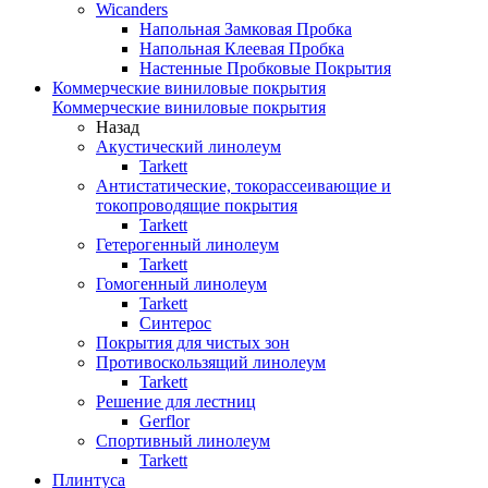
Wicanders
Напольная Замковая Пробка
Напольная Клеевая Пробка
Настенные Пробковые Покрытия
Коммерческие виниловые покрытия
Коммерческие виниловые покрытия
Назад
Акустический линолеум
Tarkett
Антистатические, токорассеивающие и
токопроводящие покрытия
Tarkett
Гетерогенный линолеум
Tarkett
Гомогенный линолеум
Tarkett
Синтерос
Покрытия для чистых зон
Противоскользящий линолеум
Tarkett
Решение для лестниц
Gerflor
Спортивный линолеум
Tarkett
Плинтуса