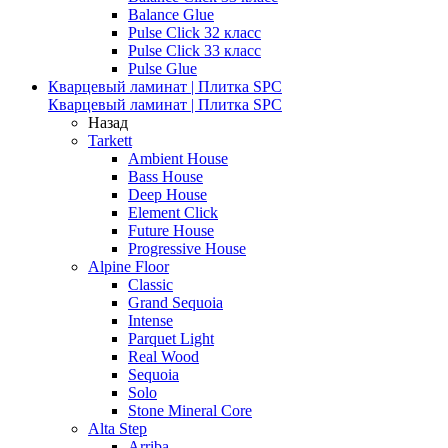
Balance Glue
Pulse Click 32 класс
Pulse Click 33 класс
Pulse Glue
Кварцевый ламинат | Плитка SPC
Кварцевый ламинат | Плитка SPC
Назад
Tarkett
Ambient House
Bass House
Deep House
Element Click
Future House
Progressive House
Alpine Floor
Classic
Grand Sequoia
Intense
Parquet Light
Real Wood
Sequoia
Solo
Stone Mineral Core
Alta Step
Arriba