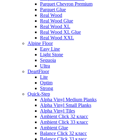
Parquet Chevron Premium
Parquet Glue
Real Wood
Real Wood Glue
Real Wood XL
Real Wood XL Glue
Real Wood XXL
Alpine Floor
Easy Line
Light Stone
Sequoia
Ultra
DeartFloor
Lite
Optim
Strong
Quick-Step
Alpha Vinyl Medium Planks
Alpha Vinyl Small Planks
Alpha Vinyl Tiles
Ambient Click 32 класс
Ambient Click 33 класс
Ambient Glue
Balance Click 32 класс
Balance Click 33 класс