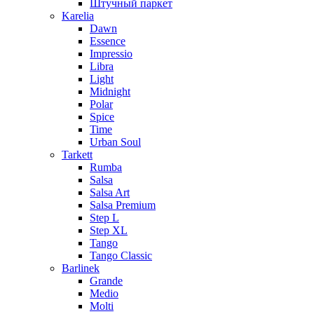
Штучный паркет
Karelia
Dawn
Essence
Impressio
Libra
Light
Midnight
Polar
Spice
Time
Urban Soul
Tarkett
Rumba
Salsa
Salsa Art
Salsa Premium
Step L
Step XL
Tango
Tango Classic
Barlinek
Grande
Medio
Molti