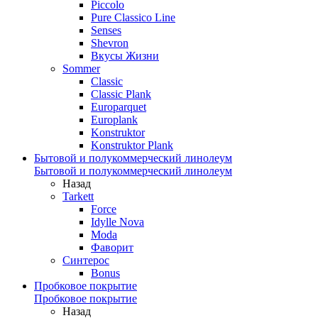
Piccolo
Pure Classico Line
Senses
Shevron
Вкусы Жизни
Sommer
Classic
Classic Plank
Europarquet
Europlank
Konstruktor
Konstruktor Plank
Бытовой и полукоммерческий линолеум
Бытовой и полукоммерческий линолеум
Назад
Tarkett
Force
Idylle Nova
Moda
Фаворит
Синтерос
Bonus
Пробковое покрытие
Пробковое покрытие
Назад