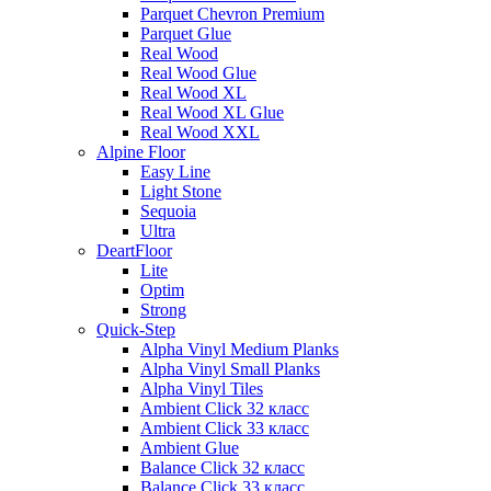
Parquet Chevron Premium
Parquet Glue
Real Wood
Real Wood Glue
Real Wood XL
Real Wood XL Glue
Real Wood XXL
Alpine Floor
Easy Line
Light Stone
Sequoia
Ultra
DeartFloor
Lite
Optim
Strong
Quick-Step
Alpha Vinyl Medium Planks
Alpha Vinyl Small Planks
Alpha Vinyl Tiles
Ambient Click 32 класс
Ambient Click 33 класс
Ambient Glue
Balance Click 32 класс
Balance Click 33 класс