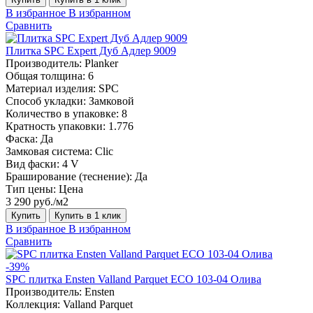
В избранное
В избранном
Сравнить
Плитка SPC Expert Дуб Адлер 9009
Производитель:
Planker
Общая толщина:
6
Материал изделия:
SPC
Способ укладки:
Замковой
Количество в упаковке:
8
Кратность упаковки:
1.776
Фаска:
Да
Замковая система:
Сlic
Вид фаски:
4 V
Браширование (теснение):
Да
Тип цены:
Цена
3 290 руб./м2
Купить
Купить в 1 клик
В избранное
В избранном
Сравнить
-39%
SPC плитка Ensten Valland Parquet ECO 103-04 Олива
Производитель:
Ensten
Коллекция:
Valland Parquet