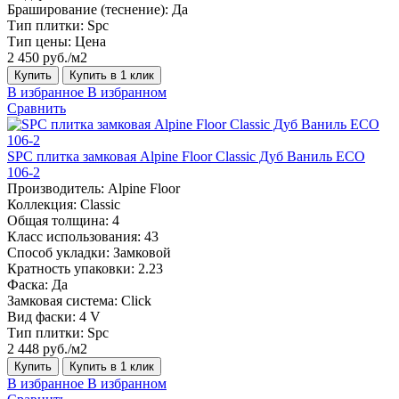
Браширование (теснение):
Да
Тип плитки:
Spc
Тип цены:
Цена
2 450 руб./м2
Купить
Купить в 1 клик
В избранное
В избранном
Сравнить
SPC плитка замковая Alpine Floor Classic Дуб Ваниль ЕСО
106-2
Производитель:
Alpine Floor
Коллекция:
Classic
Общая толщина:
4
Класс использования:
43
Способ укладки:
Замковой
Кратность упаковки:
2.23
Фаска:
Да
Замковая система:
Click
Вид фаски:
4 V
Тип плитки:
Spc
2 448 руб./м2
Купить
Купить в 1 клик
В избранное
В избранном