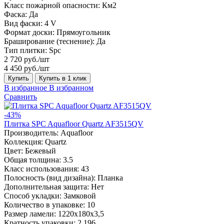
Класс пожарной опасности:
Км2
Фаска:
Да
Вид фаски:
4 V
Формат доски:
Прямоугольник
Браширование (теснение):
Да
Тип плитки:
Spc
2 720 руб./шт
4 450 руб./шт
Купить
Купить в 1 клик
В избранное
В избранном
Сравнить
-43%
Плитка SPC Aquafloor Quartz AF3515QV
Производитель:
Aquafloor
Коллекция:
Quartz
Цвет:
Бежевый
Общая толщина:
3.5
Класс использования:
43
Полосность (вид дизайна):
Планка
Дополнительная защита:
Нет
Способ укладки:
Замковой
Количество в упаковке:
10
Размер ламели:
1220х180х3,5
Кратность упаковки:
2.196