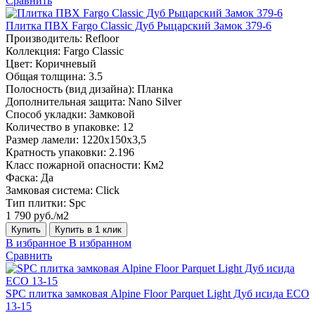
Сравнить
Плитка ПВХ Fargo Classic Дуб Рыцарский Замок 379-6
Производитель:
Refloor
Коллекция:
Fargo Classic
Цвет:
Коричневый
Общая толщина:
3.5
Полосность (вид дизайна):
Планка
Дополнительная защита:
Nano Silver
Способ укладки:
Замковой
Количество в упаковке:
12
Размер ламели:
1220х150х3,5
Кратность упаковки:
2.196
Класс пожарной опасности:
Км2
Фаска:
Да
Замковая система:
Click
Тип плитки:
Spc
1 790 руб./м2
Купить
Купить в 1 клик
В избранное
В избранном
Сравнить
SPC плитка замковая Alpine Floor Parquet Light Дуб исида ЕСО
13-15