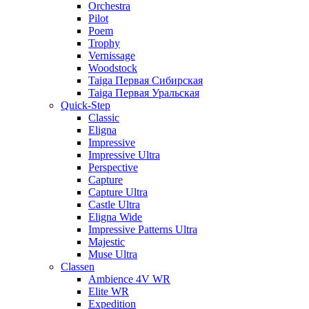
Orchestra
Pilot
Poem
Trophy
Vernissage
Woodstock
Taiga Первая Сибирская
Taiga Первая Уральская
Quick-Step
Classic
Eligna
Impressive
Impressive Ultra
Perspective
Capture
Capture Ultra
Castle Ultra
Eligna Wide
Impressive Patterns Ultra
Majestic
Muse Ultra
Classen
Ambience 4V WR
Elite WR
Expedition