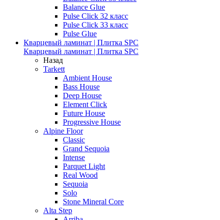
Balance Glue
Pulse Click 32 класс
Pulse Click 33 класс
Pulse Glue
Кварцевый ламинат | Плитка SPC
Кварцевый ламинат | Плитка SPC
Назад
Tarkett
Ambient House
Bass House
Deep House
Element Click
Future House
Progressive House
Alpine Floor
Classic
Grand Sequoia
Intense
Parquet Light
Real Wood
Sequoia
Solo
Stone Mineral Core
Alta Step
Arriba