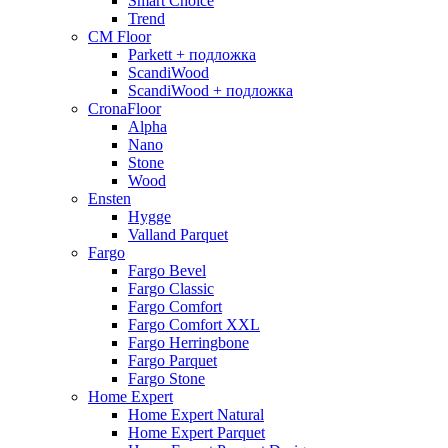
Smart Choice
Trend
CM Floor
Parkett + подложка
ScandiWood
ScandiWood + подложка
CronaFloor
Alpha
Nano
Stone
Wood
Ensten
Hygge
Valland Parquet
Fargo
Fargo Bevel
Fargo Classic
Fargo Comfort
Fargo Comfort XXL
Fargo Herringbone
Fargo Parquet
Fargo Stone
Home Expert
Home Expert Natural
Home Expert Parquet