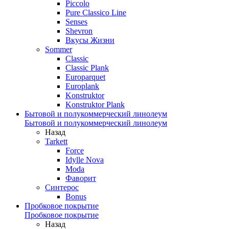
Piccolo
Pure Classico Line
Senses
Shevron
Вкусы Жизни
Sommer
Classic
Classic Plank
Europarquet
Europlank
Konstruktor
Konstruktor Plank
Бытовой и полукоммерческий линолеум
Бытовой и полукоммерческий линолеум
Назад
Tarkett
Force
Idylle Nova
Moda
Фаворит
Синтерос
Bonus
Пробковое покрытие
Пробковое покрытие
Назад