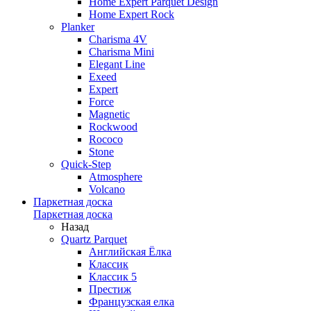
Home Expert Parquet Design
Home Expert Rock
Planker
Charisma 4V
Charisma Mini
Elegant Line
Exeed
Expert
Force
Magnetic
Rockwood
Rococo
Stone
Quick-Step
Atmosphere
Volcano
Паркетная доска
Паркетная доска
Назад
Quartz Parquet
Английская Ёлка
Классик
Классик 5
Престиж
Французская елка