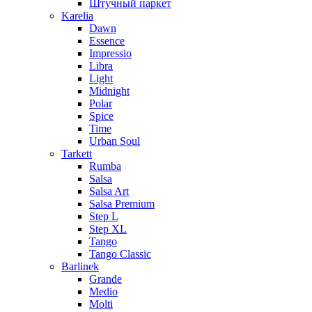
Штучный паркет
Karelia
Dawn
Essence
Impressio
Libra
Light
Midnight
Polar
Spice
Time
Urban Soul
Tarkett
Rumba
Salsa
Salsa Art
Salsa Premium
Step L
Step XL
Tango
Tango Classic
Barlinek
Grande
Medio
Molti