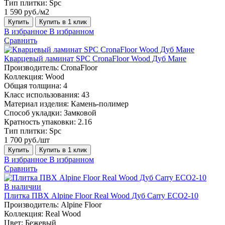
Тип плитки:
Spc
1 590 руб./м2
Купить
Купить в 1 клик
В избранное
В избранном
Сравнить
Кварцевый ламинат SPC CronaFloor Wood Дуб Мане
Производитель:
CronaFloor
Коллекция:
Wood
Общая толщина:
4
Класс использования:
43
Материал изделия:
Камень-полимер
Способ укладки:
Замковой
Кратность упаковки:
2.16
Тип плитки:
Spc
1 700 руб./шт
Купить
Купить в 1 клик
В избранное
В избранном
Сравнить
В наличии
Плитка ПВХ Alpine Floor Real Wood Дуб Carry ECO2-10
Производитель:
Alpine Floor
Коллекция:
Real Wood
Цвет:
Бежевый