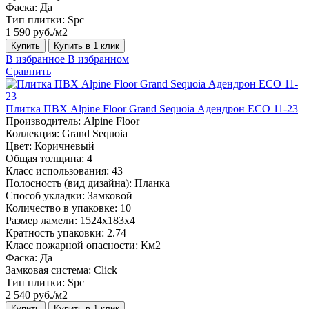
Фаска:
Да
Тип плитки:
Spc
1 590 руб./м2
Купить
Купить в 1 клик
В избранное
В избранном
Сравнить
Плитка ПВХ Alpine Floor Grand Sequoia Адендрон ECO 11-23
Производитель:
Alpine Floor
Коллекция:
Grand Sequoia
Цвет:
Коричневый
Общая толщина:
4
Класс использования:
43
Полосность (вид дизайна):
Планка
Способ укладки:
Замковой
Количество в упаковке:
10
Размер ламели:
1524х183х4
Кратность упаковки:
2.74
Класс пожарной опасности:
Км2
Фаска:
Да
Замковая система:
Click
Тип плитки:
Spc
2 540 руб./м2
Купить
Купить в 1 клик