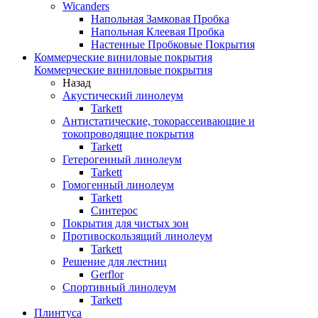
Wicanders
Напольная Замковая Пробка
Напольная Клеевая Пробка
Настенные Пробковые Покрытия
Коммерческие виниловые покрытия
Коммерческие виниловые покрытия
Назад
Акустический линолеум
Tarkett
Антистатические, токорассеивающие и
токопроводящие покрытия
Tarkett
Гетерогенный линолеум
Tarkett
Гомогенный линолеум
Tarkett
Синтерос
Покрытия для чистых зон
Противоскользящий линолеум
Tarkett
Решение для лестниц
Gerflor
Спортивный линолеум
Tarkett
Плинтуса