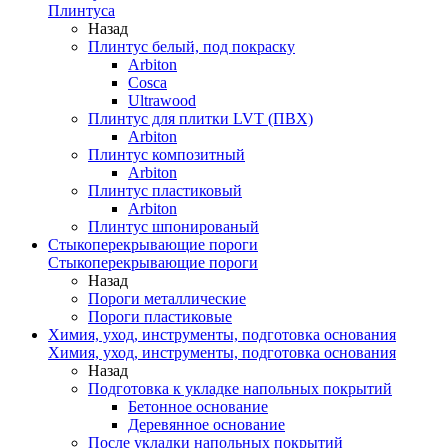
Плинтуса
Назад
Плинтус белый, под покраску
Arbiton
Cosca
Ultrawood
Плинтус для плитки LVT (ПВХ)
Arbiton
Плинтус композитный
Arbiton
Плинтус пластиковый
Arbiton
Плинтус шпонированый
Стыкоперекрывающие пороги
Стыкоперекрывающие пороги
Назад
Пороги металлические
Пороги пластиковые
Химия, уход, инструменты, подготовка основания
Химия, уход, инструменты, подготовка основания
Назад
Подготовка к укладке напольных покрытий
Бетонное основание
Деревянное основание
После укладки напольных покрытий