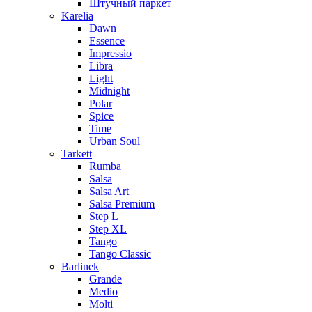
Штучный паркет
Karelia
Dawn
Essence
Impressio
Libra
Light
Midnight
Polar
Spice
Time
Urban Soul
Tarkett
Rumba
Salsa
Salsa Art
Salsa Premium
Step L
Step XL
Tango
Tango Classic
Barlinek
Grande
Medio
Molti