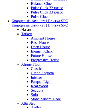
Balance Glue
Pulse Click 32 класс
Pulse Click 33 класс
Pulse Glue
Кварцевый ламинат | Плитка SPC
Кварцевый ламинат | Плитка SPC
Назад
Tarkett
Ambient House
Bass House
Deep House
Element Click
Future House
Progressive House
Alpine Floor
Classic
Grand Sequoia
Intense
Parquet Light
Real Wood
Sequoia
Solo
Stone Mineral Core
Alta Step
Arriba