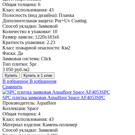
Общая толщина:
6
Класс использования:
43
Полосность (вид дизайна):
Планка
Дополнительная защита:
Pur+Uv Coating
Способ укладки:
Замковой
Количество в упаковке:
10
Размер ламели:
1220х183х6
Кратность упаковки:
2.23
Класс пожарной опасности:
Км2
Фаска:
Да
Замковая система:
Click
Тип плитки:
Spc
3 050 руб./м2
Купить
Купить в 1 клик
В избранное
В избранном
Сравнить
SPC плитка замковая Aquafloor Space AF4053SPC
Производитель:
Aquafloor
Коллекция:
Space
Общая толщина:
4
Класс использования:
43
Материал изделия:
Камень-полимер
Способ укладки:
Замковой