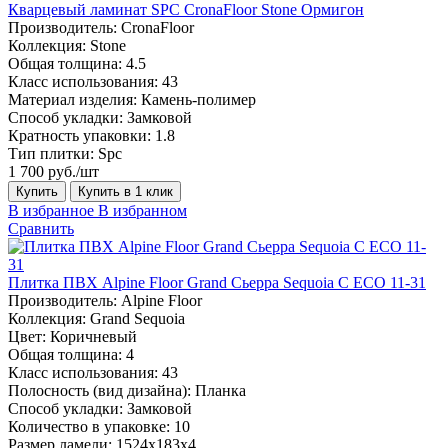
Кварцевый ламинат SPC CronaFloor Stone Ормигон
Производитель:
CronaFloor
Коллекция:
Stone
Общая толщина:
4.5
Класс использования:
43
Материал изделия:
Камень-полимер
Способ укладки:
Замковой
Кратность упаковки:
1.8
Тип плитки:
Spc
1 700 руб./шт
Купить
Купить в 1 клик
В избранное
В избранном
Сравнить
Плитка ПВХ Alpine Floor Grand Сьерра Sequoia С ECO 11-31
Производитель:
Alpine Floor
Коллекция:
Grand Sequoia
Цвет:
Коричневый
Общая толщина:
4
Класс использования:
43
Полосность (вид дизайна):
Планка
Способ укладки:
Замковой
Количество в упаковке:
10
Размер ламели:
1524х183х4