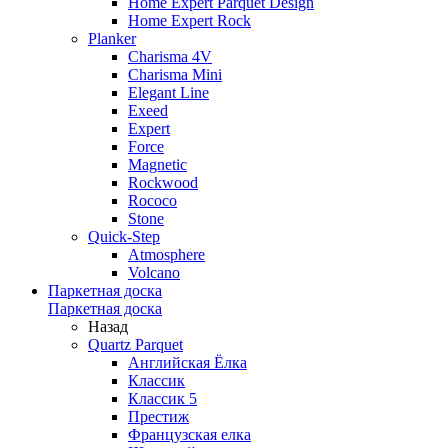
Home Expert Parquet Design
Home Expert Rock
Planker
Charisma 4V
Charisma Mini
Elegant Line
Exeed
Expert
Force
Magnetic
Rockwood
Rococo
Stone
Quick-Step
Atmosphere
Volcano
Паркетная доска
Паркетная доска
Назад
Quartz Parquet
Английская Ёлка
Классик
Классик 5
Престиж
Французская елка