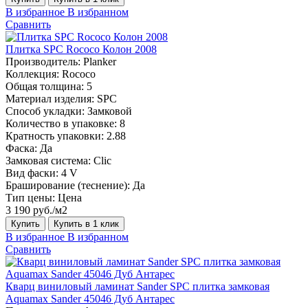
В избранное
В избранном
Сравнить
Плитка SPC Rococo Колон 2008
Производитель:
Planker
Коллекция:
Rococo
Общая толщина:
5
Материал изделия:
SPC
Способ укладки:
Замковой
Количество в упаковке:
8
Кратность упаковки:
2.88
Фаска:
Да
Замковая система:
Сlic
Вид фаски:
4 V
Браширование (теснение):
Да
Тип цены:
Цена
3 190 руб./м2
Купить
Купить в 1 клик
В избранное
В избранном
Сравнить
Кварц виниловый ламинат Sander SPC плитка замковая
Aquamax Sander 45046 Дуб Антарес