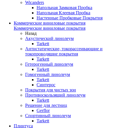
Wicanders
Напольная Замковая Пробка
Напольная Клеевая Пробка
Настенные Пробковые Покрытия
Коммерческие виниловые покрытия
Коммерческие виниловые покрытия
Назад
Акустический линолеум
Tarkett
Антистатические, токорассеивающие и
токопроводящие покрытия
Tarkett
Гетерогенный линолеум
Tarkett
Гомогенный линолеум
Tarkett
Синтерос
Покрытия для чистых зон
Противоскользящий линолеум
Tarkett
Решение для лестниц
Gerflor
Спортивный линолеум
Tarkett
Плинтуса