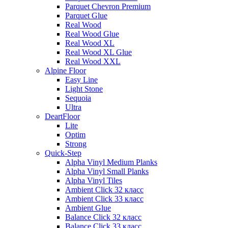
Parquet Chevron Premium
Parquet Glue
Real Wood
Real Wood Glue
Real Wood XL
Real Wood XL Glue
Real Wood XXL
Alpine Floor
Easy Line
Light Stone
Sequoia
Ultra
DeartFloor
Lite
Optim
Strong
Quick-Step
Alpha Vinyl Medium Planks
Alpha Vinyl Small Planks
Alpha Vinyl Tiles
Ambient Click 32 класс
Ambient Click 33 класс
Ambient Glue
Balance Click 32 класс
Balance Click 33 класс