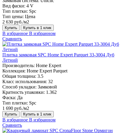
Замковая система:
Uniclic
Вид фаски:
4 V
Тип плитки:
Spc
Тип цены:
Цена
2 630 руб./м2
Купить
Купить в 1 клик
В избранное
В избранном
Сравнить
Плитка замковая SPC Home Expert Parquet 33-3004 Дуб
Летний
Производитель:
Home Expert
Коллекция:
Home Expert Parquet
Общая толщина:
3.5
Класс использования:
32
Способ укладки:
Замковой
Кратность упаковки:
1.362
Фаска:
Да
Тип плитки:
Spc
1 690 руб./м2
Купить
Купить в 1 клик
В избранное
В избранном
Сравнить