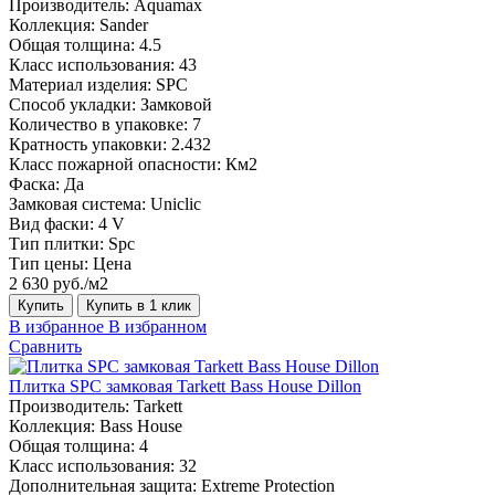
Производитель:
Aquamax
Коллекция:
Sander
Общая толщина:
4.5
Класс использования:
43
Материал изделия:
SPC
Способ укладки:
Замковой
Количество в упаковке:
7
Кратность упаковки:
2.432
Класс пожарной опасности:
Км2
Фаска:
Да
Замковая система:
Uniclic
Вид фаски:
4 V
Тип плитки:
Spc
Тип цены:
Цена
2 630 руб./м2
Купить
Купить в 1 клик
В избранное
В избранном
Сравнить
Плитка SPC замковая Tarkett Bass House Dillon
Производитель:
Tarkett
Коллекция:
Bass House
Общая толщина:
4
Класс использования:
32
Дополнительная защита:
Extreme Protection