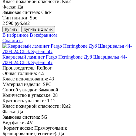
Класс пожарной опасности:
Км2
Фаска:
Да
Замковая система:
Click
Тип плитки:
Spc
2 590 руб./м2
Купить
Купить в 1 клик
В избранное
В избранном
Сравнить
Кварцевый ламинат Fargo Herringbone Дуб Шварцвальд 44-
7009-24 Click System 5G
Производитель:
Refloor
Общая толщина:
4.5
Класс использования:
43
Материал изделия:
SPC
Способ укладки:
Замковой
Количество в упаковке:
28
Кратность упаковки:
1.12
Класс пожарной опасности:
Км2
Фаска:
Да
Замковая система:
5G
Вид фаски:
4V
Формат доски:
Прямоугольник
Браширование (теснение):
Да