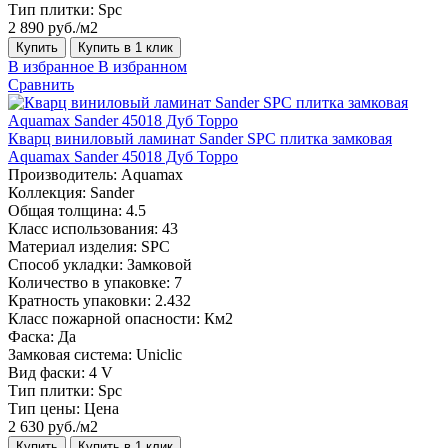
Тип плитки:
Spc
2 890 руб./м2
Купить
Купить в 1 клик
В избранное
В избранном
Сравнить
Кварц виниловый ламинат Sander SPC плитка замковая
Aquamax Sander 45018 Дуб Торро
Производитель:
Aquamax
Коллекция:
Sander
Общая толщина:
4.5
Класс использования:
43
Материал изделия:
SPC
Способ укладки:
Замковой
Количество в упаковке:
7
Кратность упаковки:
2.432
Класс пожарной опасности:
Км2
Фаска:
Да
Замковая система:
Uniclic
Вид фаски:
4 V
Тип плитки:
Spc
Тип цены:
Цена
2 630 руб./м2
Купить
Купить в 1 клик