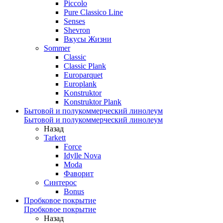
Piccolo
Pure Classico Line
Senses
Shevron
Вкусы Жизни
Sommer
Classic
Classic Plank
Europarquet
Europlank
Konstruktor
Konstruktor Plank
Бытовой и полукоммерческий линолеум
Бытовой и полукоммерческий линолеум
Назад
Tarkett
Force
Idylle Nova
Moda
Фаворит
Синтерос
Bonus
Пробковое покрытие
Пробковое покрытие
Назад