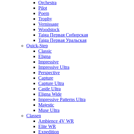
Orchestra
Pilot
Poem
Trophy
Vernissage
Woodstock
Taiga Первая Сибирская
Taiga Первая Уральская
Quick-Step
Classic
Eligna
Impressive
Impressive Ultra
Perspective
Capture
Capture Ultra
Castle Ultra
Eligna Wide
Impressive Patterns Ultra
Majestic
Muse Ultra
Classen
Ambience 4V WR
Elite WR
Expedition