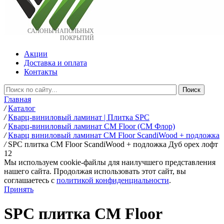
САЛОНЫ НАПОЛЬНЫХ
ПОКРЫТИЙ
Акции
Доставка и оплата
Контакты
Главная
/
Каталог
/
Кварц-виниловый ламинат | Плитка SPC
/
Кварц-виниловый ламинат CM Floor (СМ Флор)
/
Кварц виниловый ламинат CM Floor ScandiWood + подложка
/
SPC плитка CM Floor ScandiWood + подложка Дуб орех лофт
12
Мы используем cookie-файлы для наилучшего представления
нашего сайта. Продолжая использовать этот сайт, вы
соглашаетесь c
политикой конфиденциальности
.
Принять
SPC плитка CM Floor