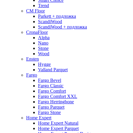
Smart Choice
Trend
CM Floor
Parkett + подложка
ScandiWood
ScandiWood + подложка
CronaFloor
Alpha
Nano
Stone
Wood
Ensten
Hygge
Valland Parquet
Fargo
Fargo Bevel
Fargo Classic
Fargo Comfort
Fargo Comfort XXL
Fargo Herringbone
Fargo Parquet
Fargo Stone
Home Expert
Home Expert Natural
Home Expert Parquet