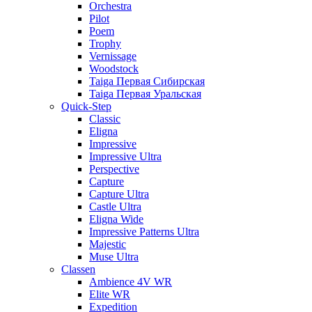
Orchestra
Pilot
Poem
Trophy
Vernissage
Woodstock
Taiga Первая Сибирская
Taiga Первая Уральская
Quick-Step
Classic
Eligna
Impressive
Impressive Ultra
Perspective
Capture
Capture Ultra
Castle Ultra
Eligna Wide
Impressive Patterns Ultra
Majestic
Muse Ultra
Classen
Ambience 4V WR
Elite WR
Expedition