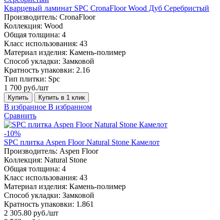
Кварцевый ламинат SPC CronaFloor Wood Дуб Серебристый
Производитель:
CronaFloor
Коллекция:
Wood
Общая толщина:
4
Класс использования:
43
Материал изделия:
Камень-полимер
Способ укладки:
Замковой
Кратность упаковки:
2.16
Тип плитки:
Spc
1 700 руб./шт
Купить
Купить в 1 клик
В избранное
В избранном
Сравнить
-10%
SPC плитка Aspen Floor Natural Stone Камелот
Производитель:
Aspen Floor
Коллекция:
Natural Stone
Общая толщина:
4
Класс использования:
43
Материал изделия:
Камень-полимер
Способ укладки:
Замковой
Кратность упаковки:
1.861
2 305.80 руб./шт