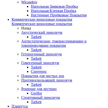
Wicanders
Напольная Замковая Пробка
Напольная Клеевая Пробка
Настенные Пробковые Покрытия
Коммерческие виниловые покрытия
Коммерческие виниловые покрытия
Назад
Акустический линолеум
Tarkett
Антистатические, токорассеивающие и
токопроводящие покрытия
Tarkett
Гетерогенный линолеум
Tarkett
Гомогенный линолеум
Tarkett
Синтерос
Покрытия для чистых зон
Противоскользящий линолеум
Tarkett
Решение для лестниц
Gerflor
Спортивный линолеум
Tarkett
Плинтуса