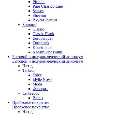
Piccolo
Pure Classico Line
Senses
Shevron
Вкусы Жизни
Sommer
Classic
Classic Plank
Europarquet
Europlank
Konstruktor
Konstruktor Plank
Бытовой и полукоммерческий линолеум
Бытовой и полукоммерческий линолеум
Назад
Tarkett
Force
Idylle Nova
Moda
Фаворит
Синтерос
Bonus
Пробковое покрытие
Пробковое покрытие
Назад