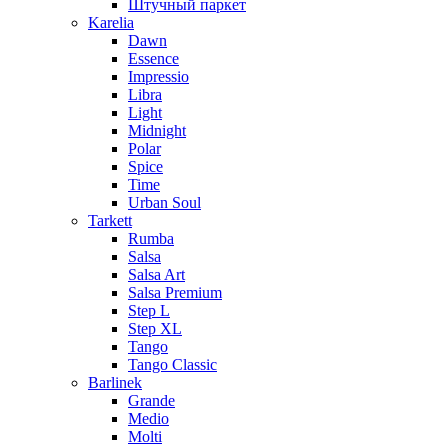
Штучный паркет
Karelia
Dawn
Essence
Impressio
Libra
Light
Midnight
Polar
Spice
Time
Urban Soul
Tarkett
Rumba
Salsa
Salsa Art
Salsa Premium
Step L
Step XL
Tango
Tango Classic
Barlinek
Grande
Medio
Molti