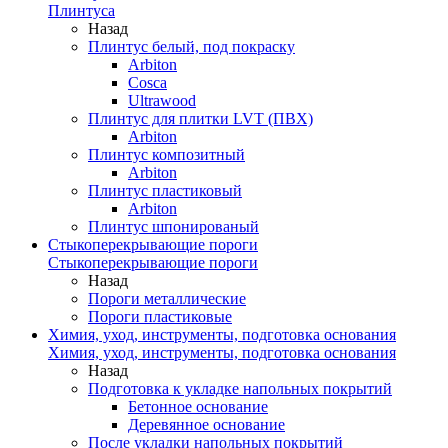
Плинтуса
Назад
Плинтус белый, под покраску
Arbiton
Cosca
Ultrawood
Плинтус для плитки LVT (ПВХ)
Arbiton
Плинтус композитный
Arbiton
Плинтус пластиковый
Arbiton
Плинтус шпонированый
Стыкоперекрывающие пороги
Стыкоперекрывающие пороги
Назад
Пороги металлические
Пороги пластиковые
Химия, уход, инструменты, подготовка основания
Химия, уход, инструменты, подготовка основания
Назад
Подготовка к укладке напольных покрытий
Бетонное основание
Деревянное основание
После укладки напольных покрытий