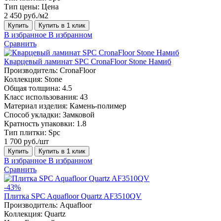
Тип цены:
Цена
2 450 руб./м2
Купить
Купить в 1 клик
В избранное
В избранном
Сравнить
Кварцевый ламинат SPC CronaFloor Stone Намиб
Производитель:
CronaFloor
Коллекция:
Stone
Общая толщина:
4.5
Класс использования:
43
Материал изделия:
Камень-полимер
Способ укладки:
Замковой
Кратность упаковки:
1.8
Тип плитки:
Spc
1 700 руб./шт
Купить
Купить в 1 клик
В избранное
В избранном
Сравнить
-43%
Плитка SPC Aquafloor Quartz AF3510QV
Производитель:
Aquafloor
Коллекция:
Quartz