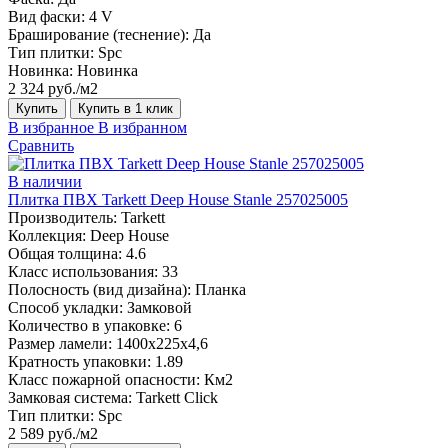
Вид фаски:
4 V
Браширование (теснение):
Да
Тип плитки:
Spc
Новинка:
Новинка
2 324 руб./м2
Купить
Купить в 1 клик
В избранное
В избранном
Сравнить
В наличии
Плитка ПВХ Tarkett Deep House Stanle 257025005
Производитель:
Tarkett
Коллекция:
Deep House
Общая толщина:
4.6
Класс использования:
33
Полосность (вид дизайна):
Планка
Способ укладки:
Замковой
Количество в упаковке:
6
Размер ламели:
1400х225х4,6
Кратность упаковки:
1.89
Класс пожарной опасности:
Км2
Замковая система:
Tarkett Click
Тип плитки:
Spc
2 589 руб./м2