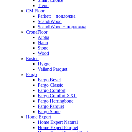
Smart Choice
Trend
CM Floor
Parkett + подложка
ScandiWood
ScandiWood + подложка
CronaFloor
Alpha
Nano
Stone
Wood
Ensten
Hygge
Valland Parquet
Fargo
Fargo Bevel
Fargo Classic
Fargo Comfort
Fargo Comfort XXL
Fargo Herringbone
Fargo Parquet
Fargo Stone
Home Expert
Home Expert Natural
Home Expert Parquet