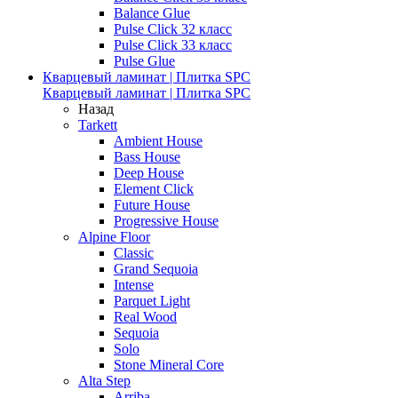
Balance Glue
Pulse Click 32 класс
Pulse Click 33 класс
Pulse Glue
Кварцевый ламинат | Плитка SPC
Кварцевый ламинат | Плитка SPC
Назад
Tarkett
Ambient House
Bass House
Deep House
Element Click
Future House
Progressive House
Alpine Floor
Classic
Grand Sequoia
Intense
Parquet Light
Real Wood
Sequoia
Solo
Stone Mineral Core
Alta Step
Arriba