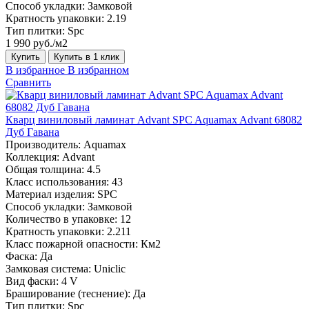
Способ укладки:
Замковой
Кратность упаковки:
2.19
Тип плитки:
Spc
1 990 руб./м2
Купить
Купить в 1 клик
В избранное
В избранном
Сравнить
Кварц виниловый ламинат Advant SPC Aquamax Advant 68082
Дуб Гавана
Производитель:
Aquamax
Коллекция:
Advant
Общая толщина:
4.5
Класс использования:
43
Материал изделия:
SPC
Способ укладки:
Замковой
Количество в упаковке:
12
Кратность упаковки:
2.211
Класс пожарной опасности:
Км2
Фаска:
Да
Замковая система:
Uniclic
Вид фаски:
4 V
Браширование (теснение):
Да
Тип плитки:
Spc