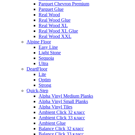
Parquet Chevron Premium
Parquet Glue
Real Wood
Real Wood Glue
Real Wood XL
Real Wood XL Glue
Real Wood XXL
Alpine Floor
Easy Line
Light Stone
Sequoia
Ultra
DeartFloor
Lite
Optim
Strong
Quick-Step
Alpha Vinyl Medium Planks
Alpha Vinyl Small Planks
Alpha Vinyl Tiles
Ambient Click 32 класс
Ambient Click 33 класс
Ambient Glue
Balance Click 32 класс
Balance Click 33 класс