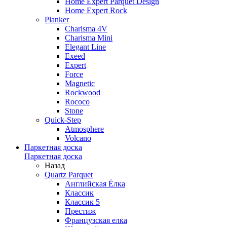
Home Expert Parquet Design
Home Expert Rock
Planker
Charisma 4V
Charisma Mini
Elegant Line
Exeed
Expert
Force
Magnetic
Rockwood
Rococo
Stone
Quick-Step
Atmosphere
Volcano
Паркетная доска
Паркетная доска
Назад
Quartz Parquet
Английская Ёлка
Классик
Классик 5
Престиж
Французская елка