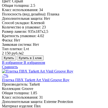
Цвет:
Серый
Общая толщина:
2.5
Класс использования:
34
Полосность (вид дизайна):
Планка
Дополнительная защита:
Нет
Способ укладки:
Клеевой
Количество в упаковке:
23
Размер ламели:
935х187х2,5
Кратность упаковки:
4.02
Фаска:
Нет
Замковая система:
Нет
Тип плитки:
Lvt
2 150 руб./м2
Купить
Купить в 1 клик
В избранное
В избранном
Сравнить
-7%
Плитка ПВХ Tarkett Art Vinil Groove Roy
Производитель:
Tarkett
Коллекция:
Groove
Общая толщина:
1.85
Класс использования:
31
Дополнительная защита:
Extreme Protection
Материал изделия:
Пвх