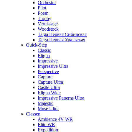
Orchestra
Pilot
Poem
Trophy
Vernissage
Woodstock
Taiga Первая Сибирская
Taiga Первая Уральская
Quick-Step
Classic
Eligna
Impressive
Impressive Ultra
Perspective
Capture
Capture Ultra
Castle Ultra
Eligna Wide
Impressive Patterns Ultra
Majestic
Muse Ultra
Classen
Ambience 4V WR
Elite WR
Expedition