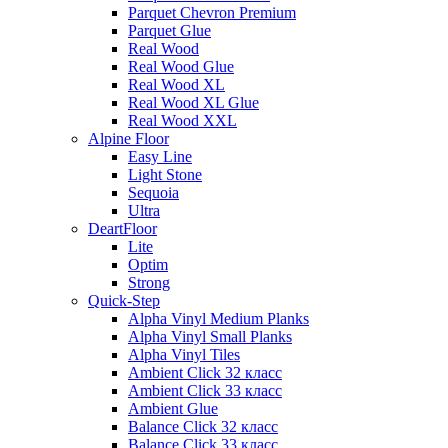
Parquet Chevron Premium
Parquet Glue
Real Wood
Real Wood Glue
Real Wood XL
Real Wood XL Glue
Real Wood XXL
Alpine Floor
Easy Line
Light Stone
Sequoia
Ultra
DeartFloor
Lite
Optim
Strong
Quick-Step
Alpha Vinyl Medium Planks
Alpha Vinyl Small Planks
Alpha Vinyl Tiles
Ambient Click 32 класс
Ambient Click 33 класс
Ambient Glue
Balance Click 32 класс
Balance Click 33 класс