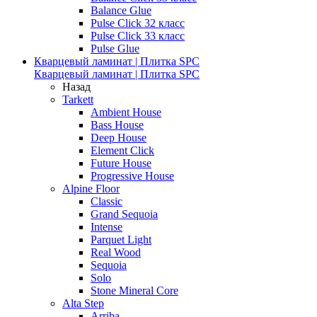
Balance Glue
Pulse Click 32 класс
Pulse Click 33 класс
Pulse Glue
Кварцевый ламинат | Плитка SPC
Кварцевый ламинат | Плитка SPC
Назад
Tarkett
Ambient House
Bass House
Deep House
Element Click
Future House
Progressive House
Alpine Floor
Classic
Grand Sequoia
Intense
Parquet Light
Real Wood
Sequoia
Solo
Stone Mineral Core
Alta Step
Arriba