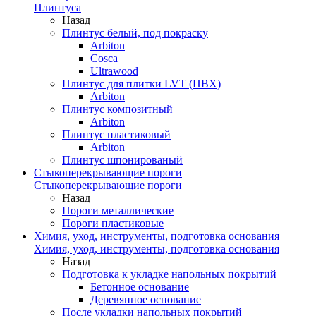
Плинтуса
Назад
Плинтус белый, под покраску
Arbiton
Cosca
Ultrawood
Плинтус для плитки LVT (ПВХ)
Arbiton
Плинтус композитный
Arbiton
Плинтус пластиковый
Arbiton
Плинтус шпонированый
Стыкоперекрывающие пороги
Стыкоперекрывающие пороги
Назад
Пороги металлические
Пороги пластиковые
Химия, уход, инструменты, подготовка основания
Химия, уход, инструменты, подготовка основания
Назад
Подготовка к укладке напольных покрытий
Бетонное основание
Деревянное основание
После укладки напольных покрытий