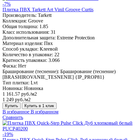
-7%
Плитка ПВХ Tarkett Art Vinil Groove Curtis
Производитель:
Tarkett
Коллекция:
Groove
Общая толщина:
1.85
Класс использования:
31
Дополнительная защита:
Extreme Protection
Материал изделия:
Пвх
Способ укладки:
Клеевой
Количество в упаковке:
22
Кратность упаковки:
3.066
Фаска:
Нет
Браширование (теснение):
Браширование (теснение)
[BRASHIROVANIE_TESNENIE] {IP_PROP81}
Тип плитки:
Lvt
Новинка:
Новинка
1 161.57 руб./м2
1 249 руб./м2
Купить
Купить в 1 клик
В избранное
В избранном
Сравнить
-19%
Плитка ПВХ Quick-Step Pulse Click Дуб хлопковый белый