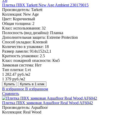
3.6
Плитка ПВХ Tarkett New Age Ambient 230179015
Производитель:
Tarkett
Коллекция:
New Age
Цвет:
Коричневый
Общая толщина:
2
Класс использования:
32
Полосность (вид дизайна):
Планка
Дополнительная защита:
Extreme Protection
Способ укладки:
Клеевой
Количество в упаковке:
18
Размер ламели:
914x152x2,1
Кратность упаковки:
2.5
Класс пожарной опасности:
Км5
Замковая система:
Нет
Тип плитки:
Lvt
1 282.47 руб./м2
1 379 руб./м2
Купить
Купить в 1 клик
В избранное
В избранном
Сравнить
Плитка ПВХ замковая Aquafloor Real Wood AF6042
Производитель:
Aquafloor
Коллекция:
Real Wood