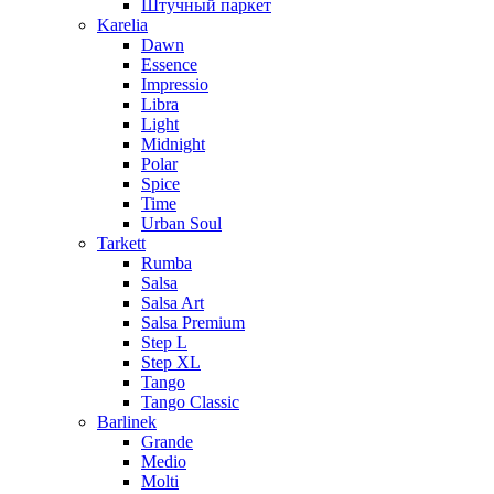
Штучный паркет
Karelia
Dawn
Essence
Impressio
Libra
Light
Midnight
Polar
Spice
Time
Urban Soul
Tarkett
Rumba
Salsa
Salsa Art
Salsa Premium
Step L
Step XL
Tango
Tango Classic
Barlinek
Grande
Medio
Molti