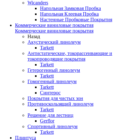
Wicanders
Напольная Замковая Пробка
Напольная Клеевая Пробка
Настенные Пробковые Покрытия
Коммерческие виниловые покрытия
Коммерческие виниловые покрытия
Назад
Акустический линолеум
Tarkett
Антистатические, токорассеивающие и
токопроводящие покрытия
Tarkett
Гетерогенный линолеум
Tarkett
Гомогенный линолеум
Tarkett
Синтерос
Покрытия для чистых зон
Противоскользящий линолеум
Tarkett
Решение для лестниц
Gerflor
Спортивный линолеум
Tarkett
Плинтуса