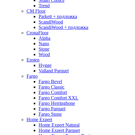
Smart Choice
Trend
CM Floor
Parkett + подложка
ScandiWood
ScandiWood + подложка
CronaFloor
Alpha
Nano
Stone
Wood
Ensten
Hygge
Valland Parquet
Fargo
Fargo Bevel
Fargo Classic
Fargo Comfort
Fargo Comfort XXL
Fargo Herringbone
Fargo Parquet
Fargo Stone
Home Expert
Home Expert Natural
Home Expert Parquet