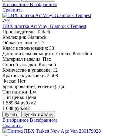
В избранное
В избранном
Сравнить
-7%
ПВХ-плитка Art Vinyl Glamrock Tempest
Производитель:
Tarkett
Коллекция:
Glamrock
Общая толщина:
2.7
Класс использования:
33
Дополнительная защита:
Extreme Protection
Материал изделия:
Пвх
Способ укладки:
Клеевой
Количество в упаковке:
12
Кратность упаковки:
2.508
Фаска:
Нет
Браширование (теснение):
Да
Тип плитки:
Lvt
Тип цены:
Цена
1 569.84 руб./м2
1 688 руб./м2
Купить
Купить в 1 клик
В избранное
В избранном
Сравнить