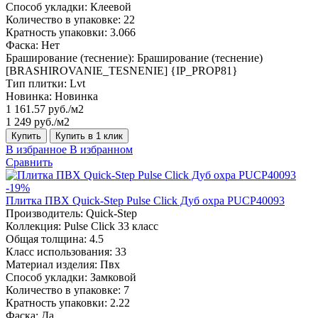
Способ укладки:
Клеевой
Количество в упаковке:
22
Кратность упаковки:
3.066
Фаска:
Нет
Браширование (теснение):
Браширование (теснение)
[BRASHIROVANIE_TESNENIE] {IP_PROP81}
Тип плитки:
Lvt
Новинка:
Новинка
1 161.57 руб./м2
1 249 руб./м2
Купить
Купить в 1 клик
В избранное
В избранном
Сравнить
-19%
Плитка ПВХ Quick-Step Pulse Click Дуб охра PUCP40093
Производитель:
Quick-Step
Коллекция:
Pulse Click 33 класс
Общая толщина:
4.5
Класс использования:
33
Материал изделия:
Пвх
Способ укладки:
Замковой
Количество в упаковке:
7
Кратность упаковки:
2.22
Фаска:
Да