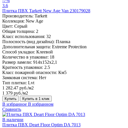
-7%
3.6
Плитка ПВХ Tarkett New Age Van 230179028
Производитель:
Tarkett
Коллекция:
New Age
Цвет:
Серый
Общая толщина:
2
Класс использования:
32
Полосность (вид дизайна):
Планка
Дополнительная защита:
Extreme Protection
Способ укладки:
Клеевой
Количество в упаковке:
18
Размер ламели:
914x152x2,1
Кратность упаковки:
2.5
Класс пожарной опасности:
Км5
Замковая система:
Нет
Тип плитки:
Lvt
1 282.47 руб./м2
1 379 руб./м2
Купить
Купить в 1 клик
В избранное
В избранном
Сравнить
В наличии
Плитка ПВХ Deart Floor Optim DA 7013