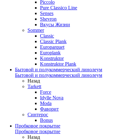
Piccolo
Pure Classico Line
Senses
Shevron
Вкусы Жизни
Sommer
Classic
Classic Plank
Europarquet
Europlank
Konstruktor
Konstruktor Plank
Бытовой и полукоммерческий линолеум
Бытовой и полукоммерческий линолеум
Назад
Tarkett
Force
Idylle Nova
Moda
Фаворит
Синтерос
Bonus
Пробковое покрытие
Пробковое покрытие
Назад