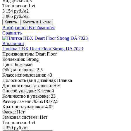
Вид фаски:
4 V
Тип плитки:
Lvt
3 154 руб./м2
3 865 руб./м2
Купить
Купить в 1 клик
В избранное
В избранном
Сравнить
В наличии
Плитка ПВХ Deart Floor Strong DA 7023
Производитель:
Deart Floor
Коллекция:
Strong
Цвет:
Бежевый
Общая толщина:
2.5
Класс использования:
43
Полосность (вид дизайна):
Планка
Дополнительная защита:
Нет
Способ укладки:
Клеевой
Количество в упаковке:
23
Размер ламели:
935х187х2,5
Кратность упаковки:
4.02
Фаска:
Нет
Замковая система:
Нет
Тип плитки:
Lvt
2 350 руб./м2