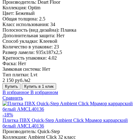
Производитель:
Deart Floor
Коллекция:
Optim
Цвет:
Бежевый
Общая толщина:
2.5
Класс использования:
34
Полосность (вид дизайна):
Планка
Дополнительная защита:
Нет
Способ укладки:
Клеевой
Количество в упаковке:
23
Размер ламели:
935х187х2,5
Кратность упаковки:
4.02
Фаска:
Нет
Замковая система:
Нет
Тип плитки:
Lvt
2 150 руб./м2
Купить
Купить в 1 клик
В избранное
В избранном
Сравнить
-18%
Плитка ПВХ Quick-Step Ambient Click Мрамор каррарский
белый AMCL40136
Производитель:
Quick-Step
Коллекция:
Ambient Click 32 класс