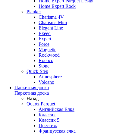
Home Expert Parquet Design
Home Expert Rock
Planker
Charisma 4V
Charisma Mini
Elegant Line
Exeed
Expert
Force
Magnetic
Rockwood
Rococo
Stone
Quick-Step
Atmosphere
Volcano
Паркетная доска
Паркетная доска
Назад
Quartz Parquet
Английская Ёлка
Классик
Классик 5
Престиж
Французская елка