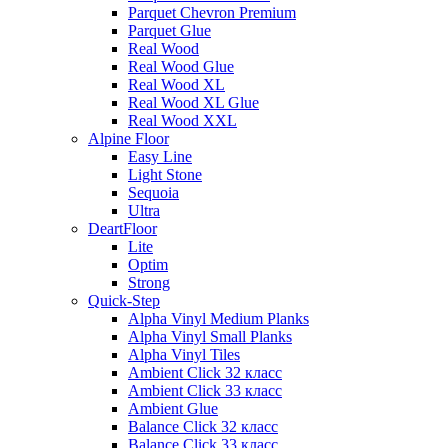
Parquet Chevron Premium
Parquet Glue
Real Wood
Real Wood Glue
Real Wood XL
Real Wood XL Glue
Real Wood XXL
Alpine Floor
Easy Line
Light Stone
Sequoia
Ultra
DeartFloor
Lite
Optim
Strong
Quick-Step
Alpha Vinyl Medium Planks
Alpha Vinyl Small Planks
Alpha Vinyl Tiles
Ambient Click 32 класс
Ambient Click 33 класс
Ambient Glue
Balance Click 32 класс
Balance Click 33 класс