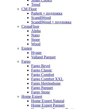
Smart Choice
Trend
CM Floor
Parkett + подложка
ScandiWood
ScandiWood + подложка
CronaFloor
Alpha
Nano
Stone
Wood
Ensten
Hygge
Valland Parquet
Fargo
Fargo Bevel
Fargo Classic
Fargo Comfort
Fargo Comfort XXL
Fargo Herringbone
Fargo Parquet
Fargo Stone
Home Expert
Home Expert Natural
Home Expert Parquet