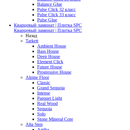
Balance Glue
Pulse Click 32 класс
Pulse Click 33 класс
Pulse Glue
Кварцевый ламинат | Плитка SPC
Кварцевый ламинат | Плитка SPC
Назад
Tarkett
Ambient House
Bass House
Deep House
Element Click
Future House
Progressive House
Alpine Floor
Classic
Grand Sequoia
Intense
Parquet Light
Real Wood
Sequoia
Solo
Stone Mineral Core
Alta Step
Arriba