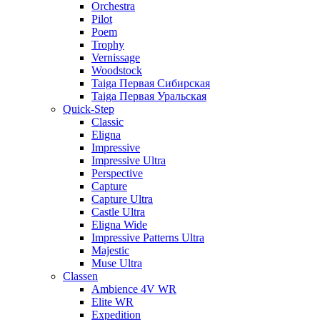
Orchestra
Pilot
Poem
Trophy
Vernissage
Woodstock
Taiga Первая Сибирская
Taiga Первая Уральская
Quick-Step
Classic
Eligna
Impressive
Impressive Ultra
Perspective
Capture
Capture Ultra
Castle Ultra
Eligna Wide
Impressive Patterns Ultra
Majestic
Muse Ultra
Classen
Ambience 4V WR
Elite WR
Expedition