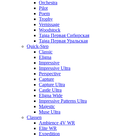
Orchestra
Pilot
Poem
Trophy
Vernissage
Woodstock
Taiga Первая Сибирская
Taiga Первая Уральская
Quick-Step
Classic
Eligna
Impressive
Impressive Ultra
Perspective
Capture
Capture Ultra
Castle Ultra
Eligna Wide
Impressive Patterns Ultra
Majestic
Muse Ultra
Classen
Ambience 4V WR
Elite WR
Expedition