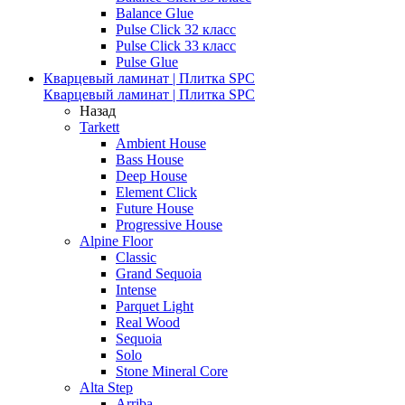
Balance Glue
Pulse Click 32 класс
Pulse Click 33 класс
Pulse Glue
Кварцевый ламинат | Плитка SPC
Кварцевый ламинат | Плитка SPC
Назад
Tarkett
Ambient House
Bass House
Deep House
Element Click
Future House
Progressive House
Alpine Floor
Classic
Grand Sequoia
Intense
Parquet Light
Real Wood
Sequoia
Solo
Stone Mineral Core
Alta Step
Arriba