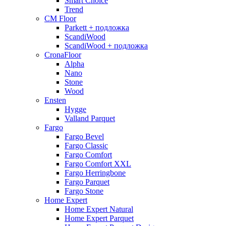
Smart Choice
Trend
CM Floor
Parkett + подложка
ScandiWood
ScandiWood + подложка
CronaFloor
Alpha
Nano
Stone
Wood
Ensten
Hygge
Valland Parquet
Fargo
Fargo Bevel
Fargo Classic
Fargo Comfort
Fargo Comfort XXL
Fargo Herringbone
Fargo Parquet
Fargo Stone
Home Expert
Home Expert Natural
Home Expert Parquet