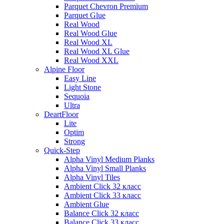
Parquet Chevron Premium
Parquet Glue
Real Wood
Real Wood Glue
Real Wood XL
Real Wood XL Glue
Real Wood XXL
Alpine Floor
Easy Line
Light Stone
Sequoia
Ultra
DeartFloor
Lite
Optim
Strong
Quick-Step
Alpha Vinyl Medium Planks
Alpha Vinyl Small Planks
Alpha Vinyl Tiles
Ambient Click 32 класс
Ambient Click 33 класс
Ambient Glue
Balance Click 32 класс
Balance Click 33 класс