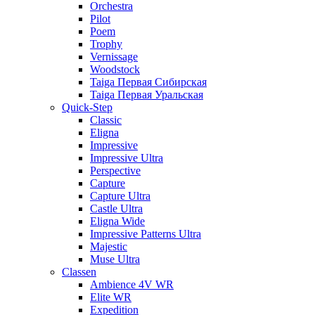
Orchestra
Pilot
Poem
Trophy
Vernissage
Woodstock
Taiga Первая Сибирская
Taiga Первая Уральская
Quick-Step
Classic
Eligna
Impressive
Impressive Ultra
Perspective
Capture
Capture Ultra
Castle Ultra
Eligna Wide
Impressive Patterns Ultra
Majestic
Muse Ultra
Classen
Ambience 4V WR
Elite WR
Expedition