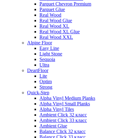
Parquet Chevron Premium
Parquet Glue
Real Wood
Real Wood Glue
Real Wood XL
Real Wood XL Glue
Real Wood XXL
Alpine Floor
Easy Line
Light Stone
Sequoia
Ultra
DeartFloor
Lite
Optim
Strong
Quick-Step
Alpha Vinyl Medium Planks
Alpha Vinyl Small Planks
Alpha Vinyl Tiles
Ambient Click 32 класс
Ambient Click 33 класс
Ambient Glue
Balance Click 32 класс
Balance Click 33 класс