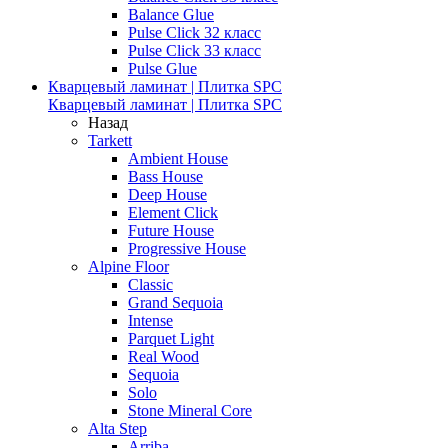
Balance Glue
Pulse Click 32 класс
Pulse Click 33 класс
Pulse Glue
Кварцевый ламинат | Плитка SPC
Кварцевый ламинат | Плитка SPC
Назад
Tarkett
Ambient House
Bass House
Deep House
Element Click
Future House
Progressive House
Alpine Floor
Classic
Grand Sequoia
Intense
Parquet Light
Real Wood
Sequoia
Solo
Stone Mineral Core
Alta Step
Arriba