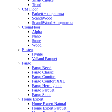
Smart Choice
Trend
CM Floor
Parkett + подложка
ScandiWood
ScandiWood + подложка
CronaFloor
Alpha
Nano
Stone
Wood
Ensten
Hygge
Valland Parquet
Fargo
Fargo Bevel
Fargo Classic
Fargo Comfort
Fargo Comfort XXL
Fargo Herringbone
Fargo Parquet
Fargo Stone
Home Expert
Home Expert Natural
Home Expert Parquet