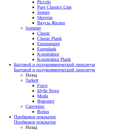
Piccolo
Pure Classico Line
Senses
Shevron
Вкусы Жизни
Sommer
Classic
Classic Plank
Europarquet
Europlank
Konstruktor
Konstruktor Plank
Бытовой и полукоммерческий линолеум
Бытовой и полукоммерческий линолеум
Назад
Tarkett
Force
Idylle Nova
Moda
Фаворит
Синтерос
Bonus
Пробковое покрытие
Пробковое покрытие
Назад