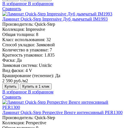
В избранное
В избранном
Сравнить
Ламинат Quick-Step Impressive Дуб дымчатый IM1993
Производитель:
Quick-Step
Коллекция:
Impressive
Общая толщина:
8
Класс использования:
32
Способ укладки:
Замковой
Количество в упаковке:
7
Кратность упаковки:
1.835
Фаска:
Да
Замковая система:
Uniclic
Вид фаски:
4 V
Браширование (теснение):
Да
2 590 руб./м2
Купить
Купить в 1 клик
В избранное
В избранном
Сравнить
Ламинат Quick-Step Perspective Венге интенсивный PER1300
Производитель:
Quick-Step
Коллекция:
Perspective
Общая толщина:
9