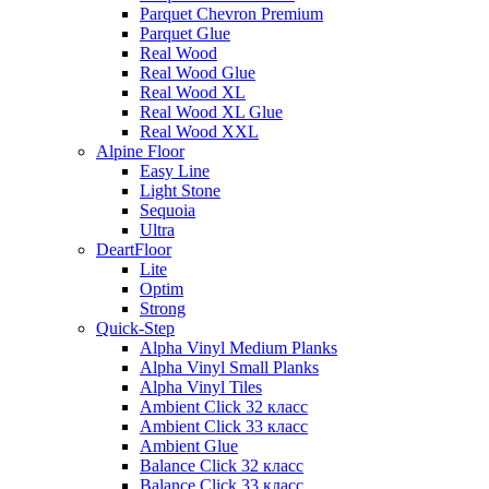
Parquet Chevron Premium
Parquet Glue
Real Wood
Real Wood Glue
Real Wood XL
Real Wood XL Glue
Real Wood XXL
Alpine Floor
Easy Line
Light Stone
Sequoia
Ultra
DeartFloor
Lite
Optim
Strong
Quick-Step
Alpha Vinyl Medium Planks
Alpha Vinyl Small Planks
Alpha Vinyl Tiles
Ambient Click 32 класс
Ambient Click 33 класс
Ambient Glue
Balance Click 32 класс
Balance Click 33 класс