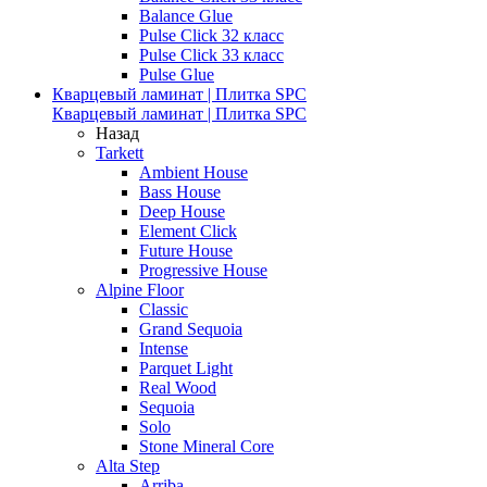
Balance Glue
Pulse Click 32 класс
Pulse Click 33 класс
Pulse Glue
Кварцевый ламинат | Плитка SPC
Кварцевый ламинат | Плитка SPC
Назад
Tarkett
Ambient House
Bass House
Deep House
Element Click
Future House
Progressive House
Alpine Floor
Classic
Grand Sequoia
Intense
Parquet Light
Real Wood
Sequoia
Solo
Stone Mineral Core
Alta Step
Arriba