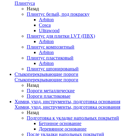
Плинтуса
Назад
Плинтус белый, под покраску
Arbiton
Cosca
Ultrawood
Плинтус для плитки LVT (ПВХ)
Arbiton
Плинтус композитный
Arbiton
Плинтус пластиковый
Arbiton
Плинтус шпонированый
Стыкоперекрывающие пороги
Стыкоперекрывающие пороги
Назад
Пороги металлические
Пороги пластиковые
Химия, уход, инструменты, подготовка основания
Химия, уход, инструменты, подготовка основания
Назад
Подготовка к укладке напольных покрытий
Бетонное основание
Деревянное основание
После укладки напольных покрытий