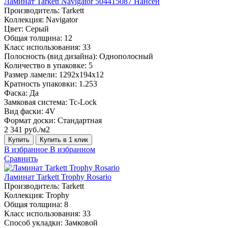
Ламинат Tarkett Navigator 504415087 Нансен
Производитель:
Tarkett
Коллекция:
Navigator
Цвет:
Серый
Общая толщина:
12
Класс использования:
33
Полосность (вид дизайна):
Однополосный
Количество в упаковке:
5
Размер ламели:
1292х194х12
Кратность упаковки:
1.253
Фаска:
Да
Замковая система:
Tc-Lock
Вид фаски:
4V
Формат доски:
Стандартная
2 341 руб./м2
Купить
Купить в 1 клик
В избранное
В избранном
Сравнить
Ламинат Tarkett Trophy Rosario
Производитель:
Tarkett
Коллекция:
Trophy
Общая толщина:
8
Класс использования:
33
Способ укладки:
Замковой