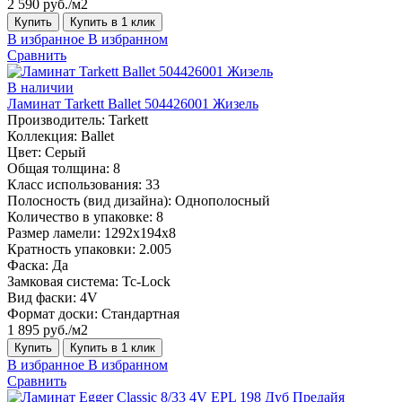
2 590 руб./м2
Купить
Купить в 1 клик
В избранное
В избранном
Сравнить
В наличии
Ламинат Tarkett Ballet 504426001 Жизель
Производитель:
Tarkett
Коллекция:
Ballet
Цвет:
Серый
Общая толщина:
8
Класс использования:
33
Полосность (вид дизайна):
Однополосный
Количество в упаковке:
8
Размер ламели:
1292х194х8
Кратность упаковки:
2.005
Фаска:
Да
Замковая система:
Tc-Lock
Вид фаски:
4V
Формат доски:
Стандартная
1 895 руб./м2
Купить
Купить в 1 клик
В избранное
В избранном
Сравнить