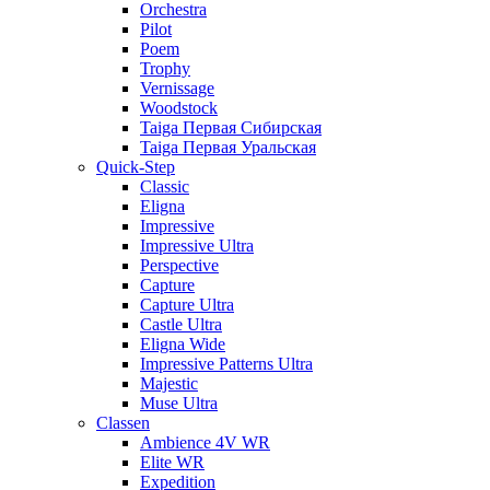
Orchestra
Pilot
Poem
Trophy
Vernissage
Woodstock
Taiga Первая Сибирская
Taiga Первая Уральская
Quick-Step
Classic
Eligna
Impressive
Impressive Ultra
Perspective
Capture
Capture Ultra
Castle Ultra
Eligna Wide
Impressive Patterns Ultra
Majestic
Muse Ultra
Classen
Ambience 4V WR
Elite WR
Expedition