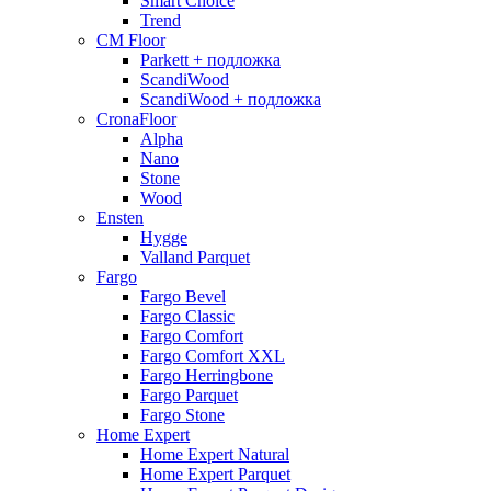
Smart Choice
Trend
CM Floor
Parkett + подложка
ScandiWood
ScandiWood + подложка
CronaFloor
Alpha
Nano
Stone
Wood
Ensten
Hygge
Valland Parquet
Fargo
Fargo Bevel
Fargo Classic
Fargo Comfort
Fargo Comfort XXL
Fargo Herringbone
Fargo Parquet
Fargo Stone
Home Expert
Home Expert Natural
Home Expert Parquet