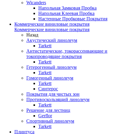
Wicanders
Напольная Замковая Пробка
Напольная Клеевая Пробка
Настенные Пробковые Покрытия
Коммерческие виниловые покрытия
Коммерческие виниловые покрытия
Назад
Акустический линолеум
Tarkett
Антистатические, токорассеивающие и
токопроводящие покрытия
Tarkett
Гетерогенный линолеум
Tarkett
Гомогенный линолеум
Tarkett
Синтерос
Покрытия для чистых зон
Противоскользящий линолеум
Tarkett
Решение для лестниц
Gerflor
Спортивный линолеум
Tarkett
Плинтуса