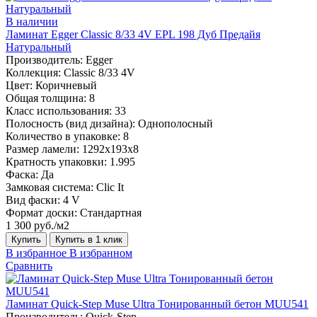
В наличии
Ламинат Egger Classic 8/33 4V EPL 198 Дуб Предайя
Натуральный
Производитель:
Egger
Коллекция:
Classic 8/33 4V
Цвет:
Коричневый
Общая толщина:
8
Класс использования:
33
Полосность (вид дизайна):
Однополосный
Количество в упаковке:
8
Размер ламели:
1292х193х8
Кратность упаковки:
1.995
Фаска:
Да
Замковая система:
Clic It
Вид фаски:
4 V
Формат доски:
Стандартная
1 300 руб./м2
Купить
Купить в 1 клик
В избранное
В избранном
Сравнить
Ламинат Quick-Step Muse Ultra Тонированный бетон MUU541
Производитель:
Quick-Step