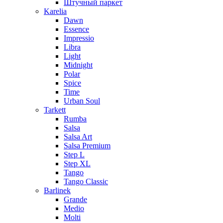
Штучный паркет
Karelia
Dawn
Essence
Impressio
Libra
Light
Midnight
Polar
Spice
Time
Urban Soul
Tarkett
Rumba
Salsa
Salsa Art
Salsa Premium
Step L
Step XL
Tango
Tango Classic
Barlinek
Grande
Medio
Molti