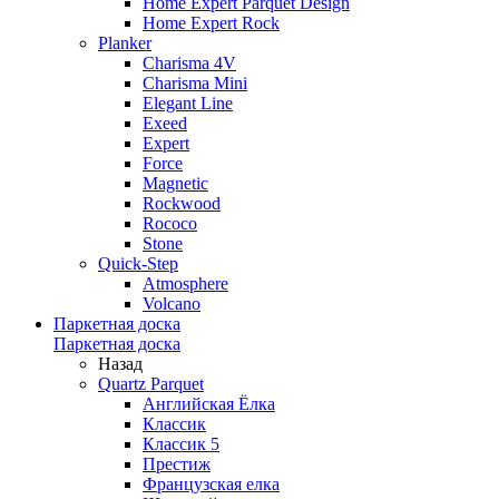
Home Expert Parquet Design
Home Expert Rock
Planker
Charisma 4V
Charisma Mini
Elegant Line
Exeed
Expert
Force
Magnetic
Rockwood
Rococo
Stone
Quick-Step
Atmosphere
Volcano
Паркетная доска
Паркетная доска
Назад
Quartz Parquet
Английская Ёлка
Классик
Классик 5
Престиж
Французская елка