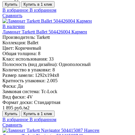
Купить
Купить в 1 клик
В избранное
В избранном
Сравнить
В наличии
Ламинат Tarkett Ballet 504426004 Кармен
Производитель:
Tarkett
Коллекция:
Ballet
Цвет:
Коричневый
Общая толщина:
8
Класс использования:
33
Полосность (вид дизайна):
Однополосный
Количество в упаковке:
8
Размер ламели:
1292х194х8
Кратность упаковки:
2.005
Фаска:
Да
Замковая система:
Tc-Lock
Вид фаски:
4V
Формат доски:
Стандартная
1 895 руб./м2
Купить
Купить в 1 клик
В избранное
В избранном
Сравнить