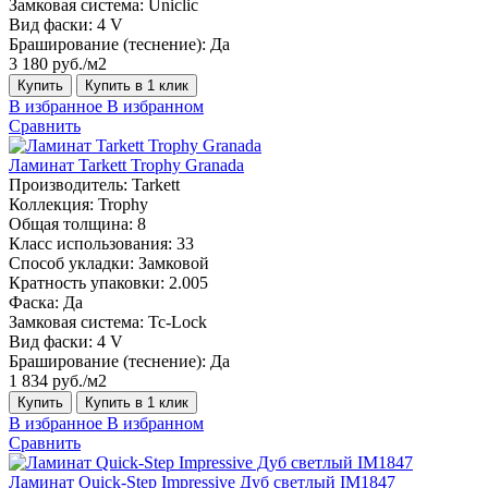
Замковая система:
Uniclic
Вид фаски:
4 V
Браширование (теснение):
Да
3 180 руб./м2
Купить
Купить в 1 клик
В избранное
В избранном
Сравнить
Ламинат Tarkett Trophy Granada
Производитель:
Tarkett
Коллекция:
Trophy
Общая толщина:
8
Класс использования:
33
Способ укладки:
Замковой
Кратность упаковки:
2.005
Фаска:
Да
Замковая система:
Tc-Lock
Вид фаски:
4 V
Браширование (теснение):
Да
1 834 руб./м2
Купить
Купить в 1 клик
В избранное
В избранном
Сравнить
Ламинат Quick-Step Impressive Дуб светлый IM1847