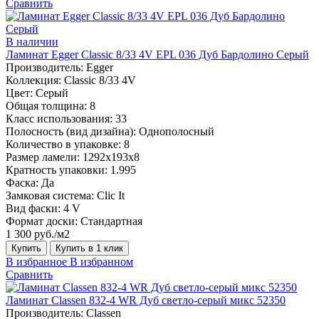
Сравнить
В наличии
Ламинат Egger Classic 8/33 4V EPL 036 Дуб Бардолино Серый
Производитель:
Egger
Коллекция:
Classic 8/33 4V
Цвет:
Серый
Общая толщина:
8
Класс использования:
33
Полосность (вид дизайна):
Однополосный
Количество в упаковке:
8
Размер ламели:
1292х193х8
Кратность упаковки:
1.995
Фаска:
Да
Замковая система:
Clic It
Вид фаски:
4 V
Формат доски:
Стандартная
1 300 руб./м2
Купить
Купить в 1 клик
В избранное
В избранном
Сравнить
Ламинат Classen 832-4 WR Дуб светло-серый микс 52350
Производитель:
Classen