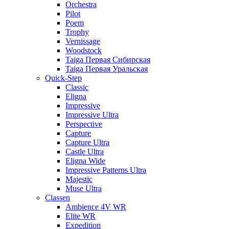
Orchestra
Pilot
Poem
Trophy
Vernissage
Woodstock
Taiga Первая Сибирская
Taiga Первая Уральская
Quick-Step
Classic
Eligna
Impressive
Impressive Ultra
Perspective
Capture
Capture Ultra
Castle Ultra
Eligna Wide
Impressive Patterns Ultra
Majestic
Muse Ultra
Classen
Ambience 4V WR
Elite WR
Expedition