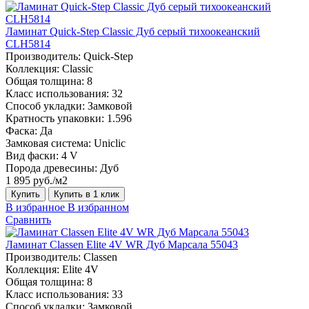
Ламинат Quick-Step Classic Дуб серый тихоокеанский
CLH5814
Производитель:
Quick-Step
Коллекция:
Classic
Общая толщина:
8
Класс использования:
32
Способ укладки:
Замковой
Кратность упаковки:
1.596
Фаска:
Да
Замковая система:
Uniclic
Вид фаски:
4 V
Порода древесины:
Дуб
1 895 руб./м2
Купить
Купить в 1 клик
В избранное
В избранном
Сравнить
Ламинат Classen Elite 4V WR Дуб Марсала 55043
Производитель:
Classen
Коллекция:
Elite 4V
Общая толщина:
8
Класс использования:
33
Способ укладки:
Замковой