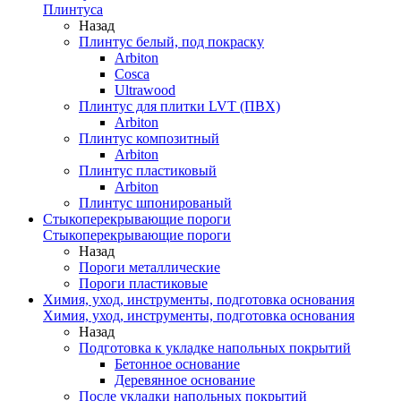
Плинтуса
Назад
Плинтус белый, под покраску
Arbiton
Cosca
Ultrawood
Плинтус для плитки LVT (ПВХ)
Arbiton
Плинтус композитный
Arbiton
Плинтус пластиковый
Arbiton
Плинтус шпонированый
Стыкоперекрывающие пороги
Стыкоперекрывающие пороги
Назад
Пороги металлические
Пороги пластиковые
Химия, уход, инструменты, подготовка основания
Химия, уход, инструменты, подготовка основания
Назад
Подготовка к укладке напольных покрытий
Бетонное основание
Деревянное основание
После укладки напольных покрытий