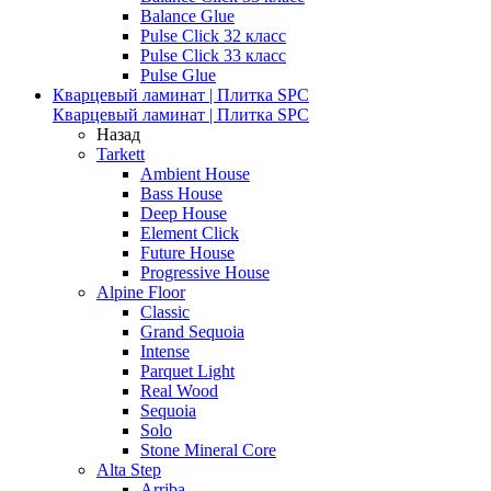
Balance Glue
Pulse Click 32 класс
Pulse Click 33 класс
Pulse Glue
Кварцевый ламинат | Плитка SPC
Кварцевый ламинат | Плитка SPC
Назад
Tarkett
Ambient House
Bass House
Deep House
Element Click
Future House
Progressive House
Alpine Floor
Classic
Grand Sequoia
Intense
Parquet Light
Real Wood
Sequoia
Solo
Stone Mineral Core
Alta Step
Arriba