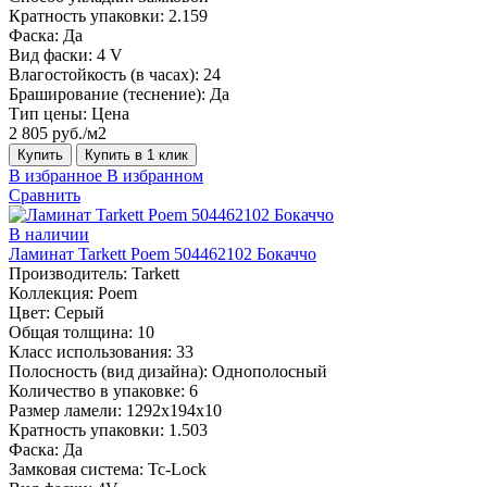
Кратность упаковки:
2.159
Фаска:
Да
Вид фаски:
4 V
Влагостойкость (в часах):
24
Браширование (теснение):
Да
Тип цены:
Цена
2 805 руб./м2
Купить
Купить в 1 клик
В избранное
В избранном
Сравнить
В наличии
Ламинат Tarkett Poem 504462102 Бокаччо
Производитель:
Tarkett
Коллекция:
Poem
Цвет:
Серый
Общая толщина:
10
Класс использования:
33
Полосность (вид дизайна):
Однополосный
Количество в упаковке:
6
Размер ламели:
1292х194х10
Кратность упаковки:
1.503
Фаска:
Да
Замковая система:
Tc-Lock