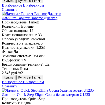
Купить
Купить в 1 клик
В избранное
В избранном
Сравнить
Ламинат Таркетт Boheme Джаггер
Производитель:
Tarkett
Коллекция:
Boheme
Общая толщина:
12
Класс использования:
33
Способ укладки:
Замковой
Количество в упаковке:
5
Кратность упаковки:
1.253
Фаска:
Да
Замковая система:
Tc-Lock
Вид фаски:
4 V
Браширование (теснение):
Да
Тип цены:
Цена
2 645 руб./м2
Купить
Купить в 1 клик
В избранное
В избранном
Сравнить
Ламинат Quick-Step Eligna Сосна белая затертая U1235
Производитель:
Quick-Step
Коллекция:
Eligna