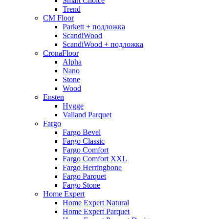
Smart Choice
Trend
CM Floor
Parkett + подложка
ScandiWood
ScandiWood + подложка
CronaFloor
Alpha
Nano
Stone
Wood
Ensten
Hygge
Valland Parquet
Fargo
Fargo Bevel
Fargo Classic
Fargo Comfort
Fargo Comfort XXL
Fargo Herringbone
Fargo Parquet
Fargo Stone
Home Expert
Home Expert Natural
Home Expert Parquet