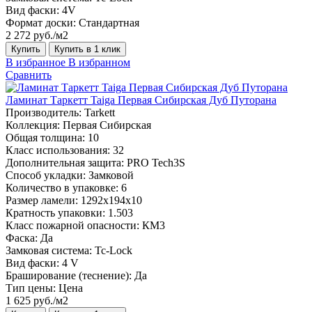
Вид фаски:
4V
Формат доски:
Стандартная
2 272 руб./м2
Купить
Купить в 1 клик
В избранное
В избранном
Сравнить
Ламинат Таркетт Taiga Первая Сибирская Дуб Путорана
Производитель:
Tarkett
Коллекция:
Первая Сибирская
Общая толщина:
10
Класс использования:
32
Дополнительная защита:
PRO Tech3S
Способ укладки:
Замковой
Количество в упаковке:
6
Размер ламели:
1292х194х10
Кратность упаковки:
1.503
Класс пожарной опасности:
КМ3
Фаска:
Да
Замковая система:
Tc-Lock
Вид фаски:
4 V
Браширование (теснение):
Да
Тип цены:
Цена
1 625 руб./м2