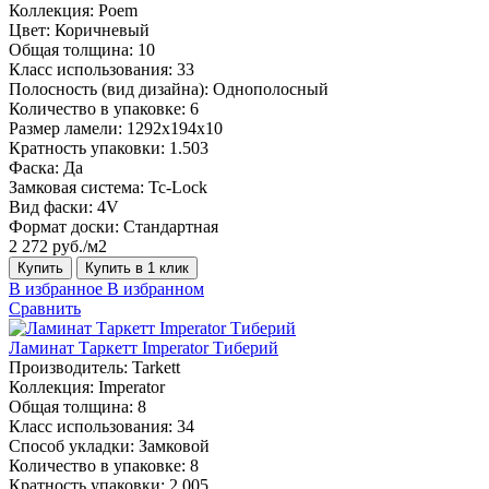
Коллекция:
Poem
Цвет:
Коричневый
Общая толщина:
10
Класс использования:
33
Полосность (вид дизайна):
Однополосный
Количество в упаковке:
6
Размер ламели:
1292х194х10
Кратность упаковки:
1.503
Фаска:
Да
Замковая система:
Tc-Lock
Вид фаски:
4V
Формат доски:
Стандартная
2 272 руб./м2
Купить
Купить в 1 клик
В избранное
В избранном
Сравнить
Ламинат Таркетт Imperator Тиберий
Производитель:
Tarkett
Коллекция:
Imperator
Общая толщина:
8
Класс использования:
34
Способ укладки:
Замковой
Количество в упаковке:
8
Кратность упаковки:
2.005