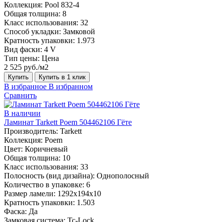
Коллекция:
Pool 832-4
Общая толщина:
8
Класс использования:
32
Способ укладки:
Замковой
Кратность упаковки:
1.973
Вид фаски:
4 V
Тип цены:
Цена
2 525 руб./м2
Купить
Купить в 1 клик
В избранное
В избранном
Сравнить
В наличии
Ламинат Tarkett Poem 504462106 Гёте
Производитель:
Tarkett
Коллекция:
Poem
Цвет:
Коричневый
Общая толщина:
10
Класс использования:
33
Полосность (вид дизайна):
Однополосный
Количество в упаковке:
6
Размер ламели:
1292х194х10
Кратность упаковки:
1.503
Фаска:
Да
Замковая система:
Tc-Lock