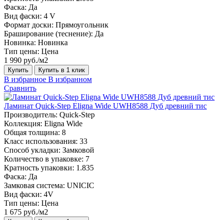
Фаска:
Да
Вид фаски:
4 V
Формат доски:
Прямоугольник
Браширование (теснение):
Да
Новинка:
Новинка
Тип цены:
Цена
1 990 руб./м2
Купить
Купить в 1 клик
В избранное
В избранном
Сравнить
Ламинат Quick-Step Eligna Wide UWH8588 Дуб древний тис
Производитель:
Quick-Step
Коллекция:
Eligna Wide
Общая толщина:
8
Класс использования:
33
Способ укладки:
Замковой
Количество в упаковке:
7
Кратность упаковки:
1.835
Фаска:
Да
Замковая система:
UNICIC
Вид фаски:
4V
Тип цены:
Цена
1 675 руб./м2