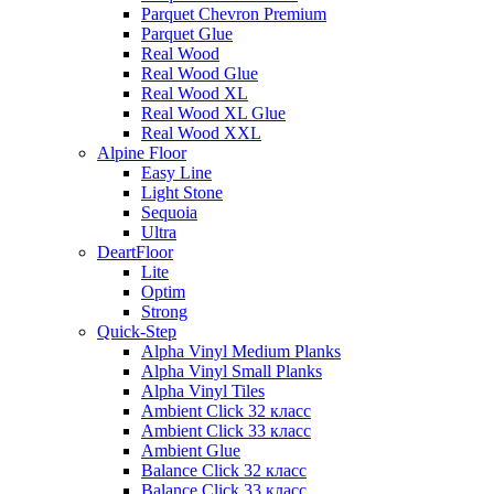
Parquet Chevron Premium
Parquet Glue
Real Wood
Real Wood Glue
Real Wood XL
Real Wood XL Glue
Real Wood XXL
Alpine Floor
Easy Line
Light Stone
Sequoia
Ultra
DeartFloor
Lite
Optim
Strong
Quick-Step
Alpha Vinyl Medium Planks
Alpha Vinyl Small Planks
Alpha Vinyl Tiles
Ambient Click 32 класс
Ambient Click 33 класс
Ambient Glue
Balance Click 32 класс
Balance Click 33 класс