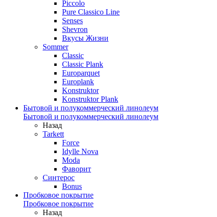
Piccolo
Pure Classico Line
Senses
Shevron
Вкусы Жизни
Sommer
Classic
Classic Plank
Europarquet
Europlank
Konstruktor
Konstruktor Plank
Бытовой и полукоммерческий линолеум
Бытовой и полукоммерческий линолеум
Назад
Tarkett
Force
Idylle Nova
Moda
Фаворит
Синтерос
Bonus
Пробковое покрытие
Пробковое покрытие
Назад