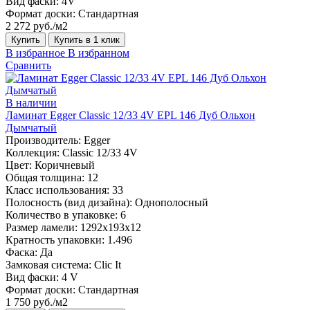
Вид фаски:
4V
Формат доски:
Стандартная
2 272 руб./м2
Купить
Купить в 1 клик
В избранное
В избранном
Сравнить
В наличии
Ламинат Egger Classic 12/33 4V EPL 146 Дуб Ольхон
Дымчатый
Производитель:
Egger
Коллекция:
Classic 12/33 4V
Цвет:
Коричневый
Общая толщина:
12
Класс использования:
33
Полосность (вид дизайна):
Однополосный
Количество в упаковке:
6
Размер ламели:
1292х193х12
Кратность упаковки:
1.496
Фаска:
Да
Замковая система:
Clic It
Вид фаски:
4 V
Формат доски:
Стандартная
1 750 руб./м2