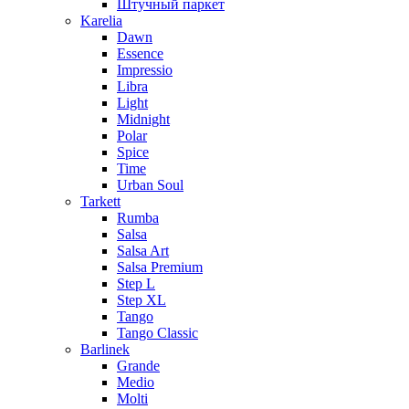
Штучный паркет
Karelia
Dawn
Essence
Impressio
Libra
Light
Midnight
Polar
Spice
Time
Urban Soul
Tarkett
Rumba
Salsa
Salsa Art
Salsa Premium
Step L
Step XL
Tango
Tango Classic
Barlinek
Grande
Medio
Molti