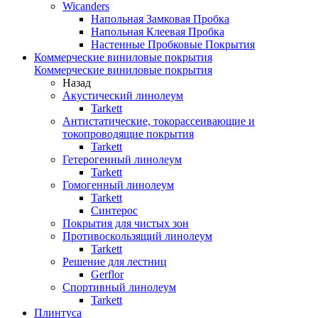
Wicanders
Напольная Замковая Пробка
Напольная Клеевая Пробка
Настенные Пробковые Покрытия
Коммерческие виниловые покрытия
Коммерческие виниловые покрытия
Назад
Акустический линолеум
Tarkett
Антистатические, токорассеивающие и
токопроводящие покрытия
Tarkett
Гетерогенный линолеум
Tarkett
Гомогенный линолеум
Tarkett
Синтерос
Покрытия для чистых зон
Противоскользящий линолеум
Tarkett
Решение для лестниц
Gerflor
Спортивный линолеум
Tarkett
Плинтуса