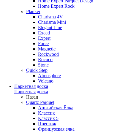
Home Expert Parquet Design
Home Expert Rock
Planker
Charisma 4V
Charisma Mini
Elegant Line
Exeed
Expert
Force
Magnetic
Rockwood
Rococo
Stone
Quick-Step
Atmosphere
Volcano
Паркетная доска
Паркетная доска
Назад
Quartz Parquet
Английская Ёлка
Классик
Классик 5
Престиж
Французская елка