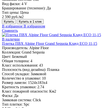
Вид фаски:
4 V
Браширование (теснение):
Да
Тип цены:
Цена
2 590 руб./м2
Купить
Купить в 1 клик
В избранное
В избранном
Сравнить
В наличии
Плитка ПВХ Alpine Floor Grand Sequoia Клауд ECO 11-15
Производитель:
Alpine Floor
Коллекция:
Grand Sequoia
Цвет:
Бежевый
Общая толщина:
4
Класс использования:
43
Полосность (вид дизайна):
Планка
Способ укладки:
Замковой
Количество в упаковке:
10
Размер ламели:
1524х183х4
Кратность упаковки:
2.74
Класс пожарной опасности:
Км2
Фаска:
Да
Замковая система:
Click
Тип плитки:
Spc