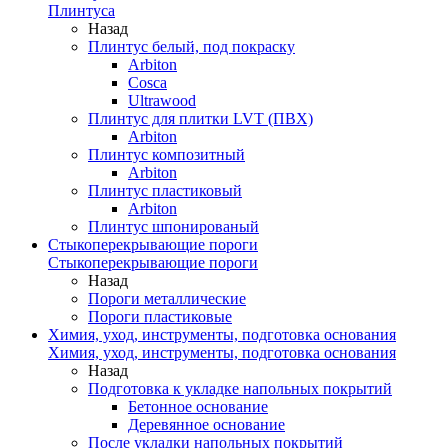
Плинтуса
Назад
Плинтус белый, под покраску
Arbiton
Cosca
Ultrawood
Плинтус для плитки LVT (ПВХ)
Arbiton
Плинтус композитный
Arbiton
Плинтус пластиковый
Arbiton
Плинтус шпонированый
Стыкоперекрывающие пороги
Стыкоперекрывающие пороги
Назад
Пороги металлические
Пороги пластиковые
Химия, уход, инструменты, подготовка основания
Химия, уход, инструменты, подготовка основания
Назад
Подготовка к укладке напольных покрытий
Бетонное основание
Деревянное основание
После укладки напольных покрытий