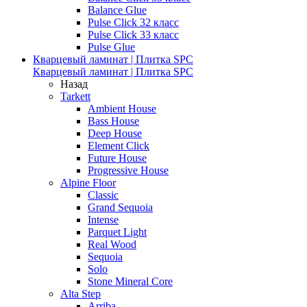
Balance Glue
Pulse Click 32 класс
Pulse Click 33 класс
Pulse Glue
Кварцевый ламинат | Плитка SPC
Кварцевый ламинат | Плитка SPC
Назад
Tarkett
Ambient House
Bass House
Deep House
Element Click
Future House
Progressive House
Alpine Floor
Classic
Grand Sequoia
Intense
Parquet Light
Real Wood
Sequoia
Solo
Stone Mineral Core
Alta Step
Arriba