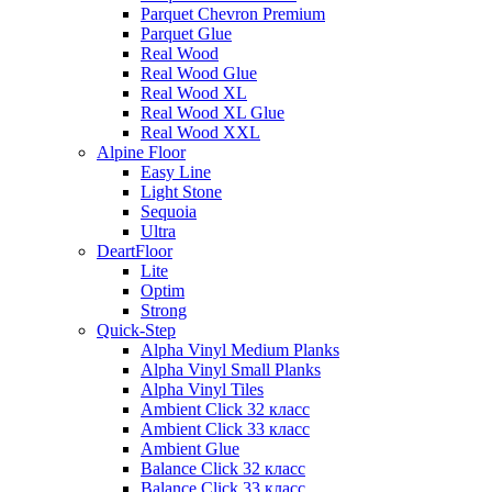
Parquet Chevron Premium
Parquet Glue
Real Wood
Real Wood Glue
Real Wood XL
Real Wood XL Glue
Real Wood XXL
Alpine Floor
Easy Line
Light Stone
Sequoia
Ultra
DeartFloor
Lite
Optim
Strong
Quick-Step
Alpha Vinyl Medium Planks
Alpha Vinyl Small Planks
Alpha Vinyl Tiles
Ambient Click 32 класс
Ambient Click 33 класс
Ambient Glue
Balance Click 32 класс
Balance Click 33 класс