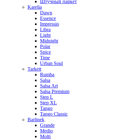
Штучный паркет
Karelia
Dawn
Essence
Impressio
Libra
Light
Midnight
Polar
Spice
Time
Urban Soul
Tarkett
Rumba
Salsa
Salsa Art
Salsa Premium
Step L
Step XL
Tango
Tango Classic
Barlinek
Grande
Medio
Molti