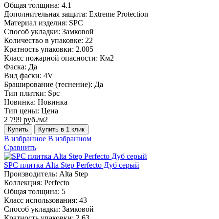
Общая толщина:
4.1
Дополнительная защита:
Extreme Protection
Материал изделия:
SPC
Способ укладки:
Замковой
Количество в упаковке:
22
Кратность упаковки:
2.005
Класс пожарной опасности:
Км2
Фаска:
Да
Вид фаски:
4V
Браширование (теснение):
Да
Тип плитки:
Spc
Новинка:
Новинка
Тип цены:
Цена
2 799 руб./м2
Купить
Купить в 1 клик
В избранное
В избранном
Сравнить
SPC плитка Alta Step Perfecto Дуб серый
Производитель:
Alta Step
Коллекция:
Perfecto
Общая толщина:
5
Класс использования:
43
Способ укладки:
Замковой
Кратность упаковки:
2.63