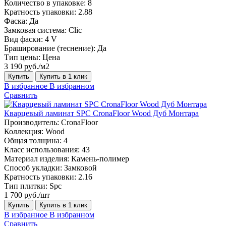
Количество в упаковке:
8
Кратность упаковки:
2.88
Фаска:
Да
Замковая система:
Сlic
Вид фаски:
4 V
Браширование (теснение):
Да
Тип цены:
Цена
3 190 руб./м2
Купить
Купить в 1 клик
В избранное
В избранном
Сравнить
Кварцевый ламинат SPC CronaFloor Wood Дуб Монтара
Производитель:
CronaFloor
Коллекция:
Wood
Общая толщина:
4
Класс использования:
43
Материал изделия:
Камень-полимер
Способ укладки:
Замковой
Кратность упаковки:
2.16
Тип плитки:
Spc
1 700 руб./шт
Купить
Купить в 1 клик
В избранное
В избранном
Сравнить