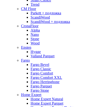
Smart Choice
Trend
CM Floor
Parkett + подложка
ScandiWood
ScandiWood + подложка
CronaFloor
Alpha
Nano
Stone
Wood
Ensten
Hygge
Valland Parquet
Fargo
Fargo Bevel
Fargo Classic
Fargo Comfort
Fargo Comfort XXL
Fargo Herringbone
Fargo Parquet
Fargo Stone
Home Expert
Home Expert Natural
Home Expert Parquet