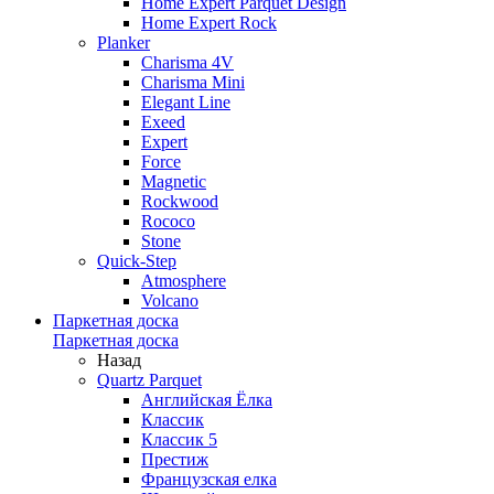
Home Expert Parquet Design
Home Expert Rock
Planker
Charisma 4V
Charisma Mini
Elegant Line
Exeed
Expert
Force
Magnetic
Rockwood
Rococo
Stone
Quick-Step
Atmosphere
Volcano
Паркетная доска
Паркетная доска
Назад
Quartz Parquet
Английская Ёлка
Классик
Классик 5
Престиж
Французская елка