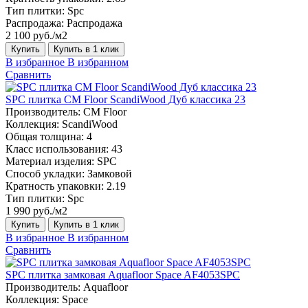
Тип плитки:
Spc
Распродажа:
Распродажа
2 100 руб./м2
Купить
Купить в 1 клик
В избранное
В избранном
Сравнить
SPC плитка CM Floor ScandiWood Дуб классика 23
Производитель:
CM Floor
Коллекция:
ScandiWood
Общая толщина:
4
Класс использования:
43
Материал изделия:
SPC
Способ укладки:
Замковой
Кратность упаковки:
2.19
Тип плитки:
Spc
1 990 руб./м2
Купить
Купить в 1 клик
В избранное
В избранном
Сравнить
SPC плитка замковая Aquafloor Space AF4053SPC
Производитель:
Aquafloor
Коллекция:
Space