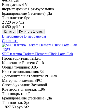
Фаска:
Да
Вид фаски:
4 V
Формат доски:
Прямоугольник
Браширование (теснение):
Да
Тип плитки:
Spc
2 720 руб./шт
4 450 руб./шт
Купить
Купить в 1 клик
В избранное
В избранном
Сравнить
-15%
SPC плитка Tarkett Element Click Latte Oak
Производитель:
Tarkett
Коллекция:
Element Click
Общая толщина:
3.85
Класс использования:
34
Дополнительная защита:
PU Лак
Материал изделия:
SPC
Способ укладки:
Замковой
Кратность упаковки:
1.96
Тип покрытия:
Pu
Браширование (теснение):
Да
Тип плитки:
Spc
1 827.50 руб./м2