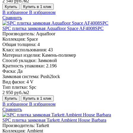
2 540 руб./м2
Купить
Купить в 1 клик
В избранное
В избранном
Сравнить
SPC плитка замковая Aquafloor Space AF4008SPC
Производитель:
Aquafloor
Коллекция:
Space
Общая толщина:
4
Класс использования:
43
Материал изделия:
Камень-полимер
Способ укладки:
Замковой
Кратность упаковки:
2.196
Фаска:
Да
Замковая система:
Push2lock
Вид фаски:
4 V
Тип плитки:
Spc
2 950 руб./м2
Купить
Купить в 1 клик
В избранное
В избранном
Сравнить
SPC плитка замковая Tarkett Ambient House Barbara
Производитель:
Tarkett
Коллекция:
Ambient