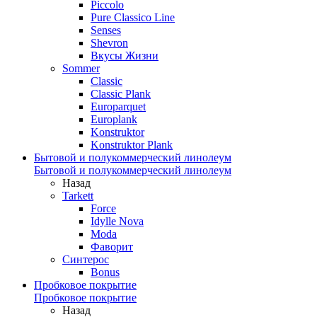
Piccolo
Pure Classico Line
Senses
Shevron
Вкусы Жизни
Sommer
Classic
Classic Plank
Europarquet
Europlank
Konstruktor
Konstruktor Plank
Бытовой и полукоммерческий линолеум
Бытовой и полукоммерческий линолеум
Назад
Tarkett
Force
Idylle Nova
Moda
Фаворит
Синтерос
Bonus
Пробковое покрытие
Пробковое покрытие
Назад