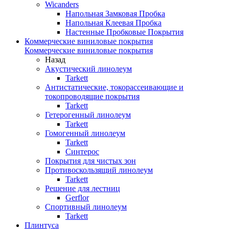
Wicanders
Напольная Замковая Пробка
Напольная Клеевая Пробка
Настенные Пробковые Покрытия
Коммерческие виниловые покрытия
Коммерческие виниловые покрытия
Назад
Акустический линолеум
Tarkett
Антистатические, токорассеивающие и
токопроводящие покрытия
Tarkett
Гетерогенный линолеум
Tarkett
Гомогенный линолеум
Tarkett
Синтерос
Покрытия для чистых зон
Противоскользящий линолеум
Tarkett
Решение для лестниц
Gerflor
Спортивный линолеум
Tarkett
Плинтуса