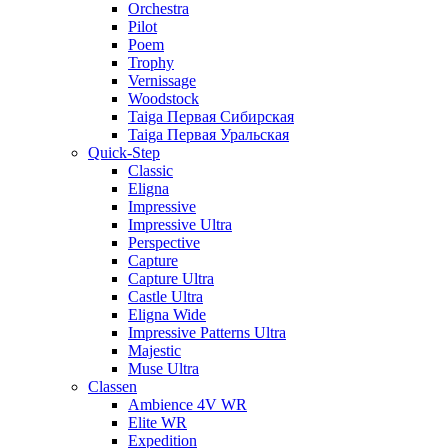
Orchestra
Pilot
Poem
Trophy
Vernissage
Woodstock
Taiga Первая Сибирская
Taiga Первая Уральская
Quick-Step
Classic
Eligna
Impressive
Impressive Ultra
Perspective
Capture
Capture Ultra
Castle Ultra
Eligna Wide
Impressive Patterns Ultra
Majestic
Muse Ultra
Classen
Ambience 4V WR
Elite WR
Expedition