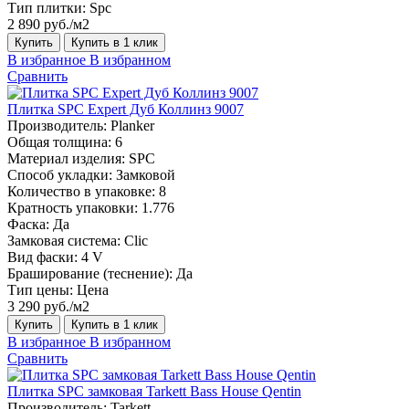
Тип плитки:
Spc
2 890 руб./м2
Купить
Купить в 1 клик
В избранное
В избранном
Сравнить
Плитка SPC Expert Дуб Коллинз 9007
Производитель:
Planker
Общая толщина:
6
Материал изделия:
SPC
Способ укладки:
Замковой
Количество в упаковке:
8
Кратность упаковки:
1.776
Фаска:
Да
Замковая система:
Сlic
Вид фаски:
4 V
Браширование (теснение):
Да
Тип цены:
Цена
3 290 руб./м2
Купить
Купить в 1 клик
В избранное
В избранном
Сравнить
Плитка SPC замковая Tarkett Bass House Qentin
Производитель:
Tarkett