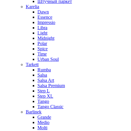
Штучный паркет
Karelia
Dawn
Essence
Impressio
Libra
Light
Midnight
Polar
Spice
Time
Urban Soul
Tarkett
Rumba
Salsa
Salsa Art
Salsa Premium
Step L
Step XL
Tango
Tango Classic
Barlinek
Grande
Medio
Molti