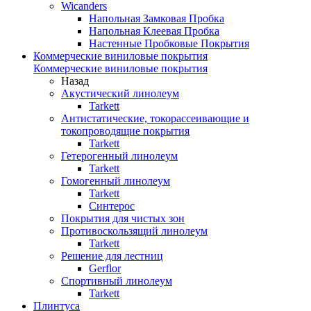
Wicanders
Напольная Замковая Пробка
Напольная Клеевая Пробка
Настенные Пробковые Покрытия
Коммерческие виниловые покрытия
Коммерческие виниловые покрытия
Назад
Акустический линолеум
Tarkett
Антистатические, токорассеивающие и
токопроводящие покрытия
Tarkett
Гетерогенный линолеум
Tarkett
Гомогенный линолеум
Tarkett
Синтерос
Покрытия для чистых зон
Противоскользящий линолеум
Tarkett
Решение для лестниц
Gerflor
Спортивный линолеум
Tarkett
Плинтуса