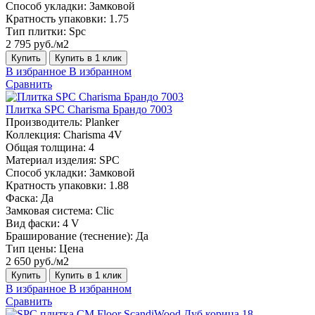
Способ укладки:
Замковой
Кратность упаковки:
1.75
Тип плитки:
Spc
2 795 руб./м2
Купить
Купить в 1 клик
В избранное
В избранном
Сравнить
Плитка SPC Charisma Брандо 7003
Производитель:
Planker
Коллекция:
Charisma 4V
Общая толщина:
4
Материал изделия:
SPC
Способ укладки:
Замковой
Кратность упаковки:
1.88
Фаска:
Да
Замковая система:
Сlic
Вид фаски:
4 V
Браширование (теснение):
Да
Тип цены:
Цена
2 650 руб./м2
Купить
Купить в 1 клик
В избранное
В избранном
Сравнить