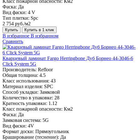
Класс пожарной опасности:
Км2
Фаска:
Да
Вид фаски:
4 V
Тип плитки:
Spc
2 754 руб./м2
Купить
Купить в 1 клик
В избранное
В избранном
Сравнить
Кварцевый ламинат Fargo Herringbone Дуб Борнео 44-3046-6
Click System 5G
Производитель:
Refloor
Общая толщина:
4.5
Класс использования:
43
Материал изделия:
SPC
Способ укладки:
Замковой
Количество в упаковке:
28
Кратность упаковки:
1.12
Класс пожарной опасности:
Км2
Фаска:
Да
Замковая система:
5G
Вид фаски:
4V
Формат доски:
Прямоугольник
Браширование (теснение):
Да