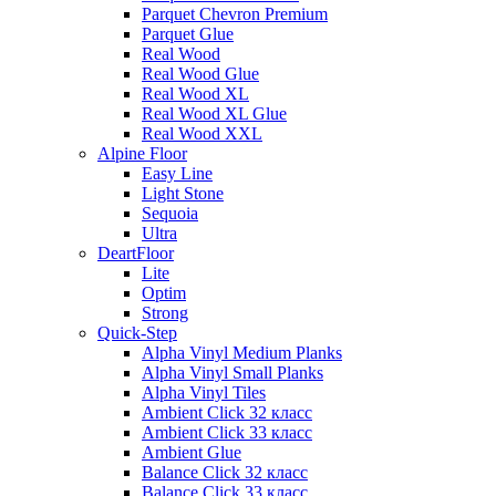
Parquet Chevron Premium
Parquet Glue
Real Wood
Real Wood Glue
Real Wood XL
Real Wood XL Glue
Real Wood XXL
Alpine Floor
Easy Line
Light Stone
Sequoia
Ultra
DeartFloor
Lite
Optim
Strong
Quick-Step
Alpha Vinyl Medium Planks
Alpha Vinyl Small Planks
Alpha Vinyl Tiles
Ambient Click 32 класс
Ambient Click 33 класс
Ambient Glue
Balance Click 32 класс
Balance Click 33 класс