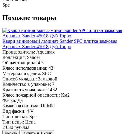
Spc
Похожие товары
Кварц виниловый ламинат Sander SPC плитка замковая
Aquamax Sander 45018 Дуб Торро
Производитель:
Aquamax
Коллекция:
Sander
Общая толщина:
4.5
Класс использования:
43
Материал изделия:
SPC
Способ укладки:
Замковой
Количество в упаковке:
7
Кратность упаковки:
2.432
Класс пожарной опасности:
Км2
Фаска:
Да
Замковая система:
Uniclic
Вид фаски:
4 V
Тип плитки:
Spc
Тип цены:
Цена
2 630 руб./м2
Купить
Купить в 1 клик