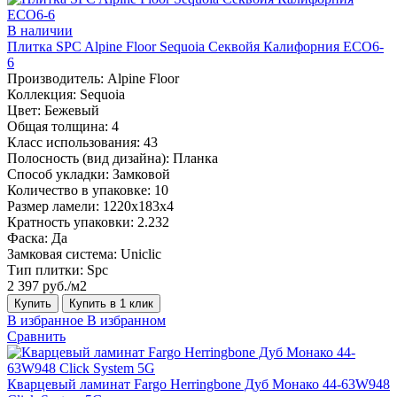
В наличии
Плитка SPC Alpine Floor Sequoia Секвойя Калифорния ECO6-
6
Производитель:
Alpine Floor
Коллекция:
Sequoia
Цвет:
Бежевый
Общая толщина:
4
Класс использования:
43
Полосность (вид дизайна):
Планка
Способ укладки:
Замковой
Количество в упаковке:
10
Размер ламели:
1220х183х4
Кратность упаковки:
2.232
Фаска:
Да
Замковая система:
Uniclic
Тип плитки:
Spc
2 397 руб./м2
Купить
Купить в 1 клик
В избранное
В избранном
Сравнить
Кварцевый ламинат Fargo Herringbone Дуб Монако 44-63W948