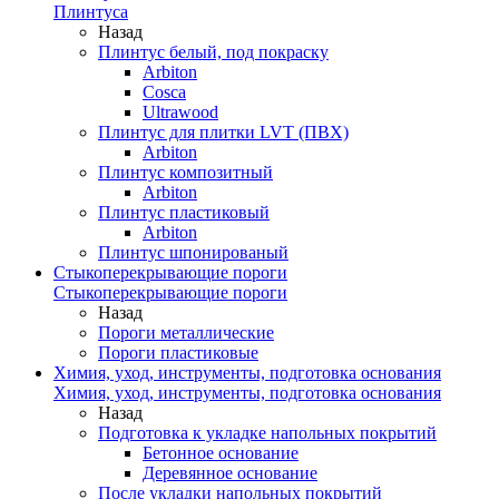
Плинтуса
Назад
Плинтус белый, под покраску
Arbiton
Cosca
Ultrawood
Плинтус для плитки LVT (ПВХ)
Arbiton
Плинтус композитный
Arbiton
Плинтус пластиковый
Arbiton
Плинтус шпонированый
Стыкоперекрывающие пороги
Стыкоперекрывающие пороги
Назад
Пороги металлические
Пороги пластиковые
Химия, уход, инструменты, подготовка основания
Химия, уход, инструменты, подготовка основания
Назад
Подготовка к укладке напольных покрытий
Бетонное основание
Деревянное основание
После укладки напольных покрытий