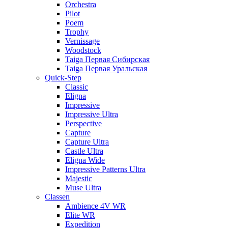
Orchestra
Pilot
Poem
Trophy
Vernissage
Woodstock
Taiga Первая Сибирская
Taiga Первая Уральская
Quick-Step
Classic
Eligna
Impressive
Impressive Ultra
Perspective
Capture
Capture Ultra
Castle Ultra
Eligna Wide
Impressive Patterns Ultra
Majestic
Muse Ultra
Classen
Ambience 4V WR
Elite WR
Expedition