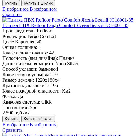
Купить
Купить в 1 клик
В избранное
В избранном
Сравнить
Плитка ПВХ Refloor Fargo Comfort Ясень Белый JC18001-35
Производитель:
Refloor
Коллекция:
Fargo Comfort
Цвет:
Коричневый
Общая толщина:
4
Класс использования:
42
Полосность (вид дизайна):
Планка
Дополнительная защита:
Nano Silver
Способ укладки:
Замковой
Количество в упаковке:
10
Размер ламели:
1220х180х4
Кратность упаковки:
2.196
Класс пожарной опасности:
Км2
Фаска:
Да
Замковая система:
Click
Тип плитки:
Spc
2 590 руб./м2
Купить
Купить в 1 клик
В избранное
В избранном
Сравнить