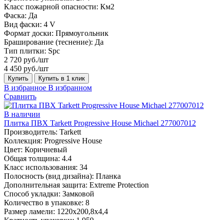
Класс пожарной опасности:
Км2
Фаска:
Да
Вид фаски:
4 V
Формат доски:
Прямоугольник
Браширование (теснение):
Да
Тип плитки:
Spc
2 720 руб./шт
4 450 руб./шт
Купить
Купить в 1 клик
В избранное
В избранном
Сравнить
В наличии
Плитка ПВХ Tarkett Progressive House Michael 277007012
Производитель:
Tarkett
Коллекция:
Progressive House
Цвет:
Коричневый
Общая толщина:
4.4
Класс использования:
34
Полосность (вид дизайна):
Планка
Дополнительная защита:
Extreme Protection
Способ укладки:
Замковой
Количество в упаковке:
8
Размер ламели:
1220х200,8х4,4