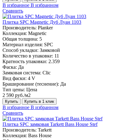
В избранное
В избранном
Сравнить
Плитка SPC Magnetic Дуб Луан 1103
Производитель:
Planker
Коллекция:
Magnetic
Общая толщина:
5
Материал изделия:
SPC
Способ укладки:
Замковой
Количество в упаковке:
11
Кратность упаковки:
2.359
Фаска:
Да
Замковая система:
Сlic
Вид фаски:
4 V
Браширование (теснение):
Да
Тип цены:
Цена
2 590 руб./м2
Купить
Купить в 1 клик
В избранное
В избранном
Сравнить
Плитка SPC замковая Tarkett Bass House Stef
Производитель:
Tarkett
Коллекция:
Bass House