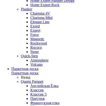
Home Expert Parquet Design
Home Expert Rock
Planker
Charisma 4V
Charisma Mini
Elegant Line
Exeed
Expert
Force
Magnetic
Rockwood
Rococo
Stone
Quick-Step
Atmosphere
Volcano
Паркетная доска
Паркетная доска
Назад
Quartz Parquet
Английская Ёлка
Классик
Классик 5
Престиж
Французская елка