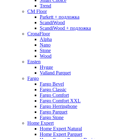
Smart Choice
Trend
CM Floor
Parkett + подложка
ScandiWood
ScandiWood + подложка
CronaFloor
Alpha
Nano
Stone
Wood
Ensten
Hygge
Valland Parquet
Fargo
Fargo Bevel
Fargo Classic
Fargo Comfort
Fargo Comfort XXL
Fargo Herringbone
Fargo Parquet
Fargo Stone
Home Expert
Home Expert Natural
Home Expert Parquet