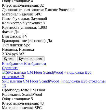
Общая толщина:
4
Класс использования:
32
Дополнительная защита:
Extreme Protection
Материал изделия:
SPC
Способ укладки:
Замковой
Количество в упаковке:
8
Кратность упаковки:
1.903
Фаска:
Да
Вид фаски:
4 V
Браширование (теснение):
Да
Тип плитки:
Spc
Новинка:
Новинка
2 324 руб./м2
Купить
Купить в 1 клик
В избранное
В избранном
Сравнить
SPC плитка CM Floor ScandiWood + подложка Дуб стокгольм
13
Производитель:
CM Floor
Коллекция:
ScandiWood
Общая толщина:
5
Класс использования:
43
Материал изделия:
SPC