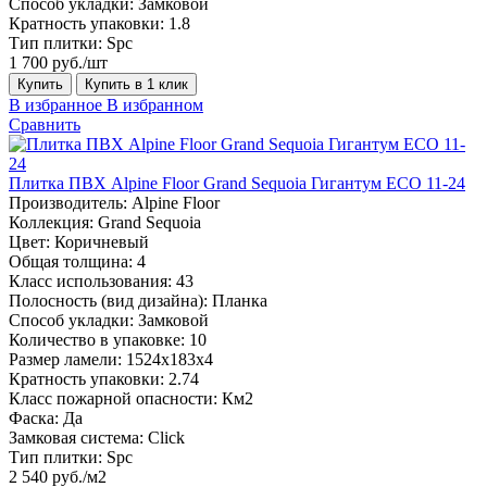
Способ укладки:
Замковой
Кратность упаковки:
1.8
Тип плитки:
Spc
1 700 руб./шт
Купить
Купить в 1 клик
В избранное
В избранном
Сравнить
Плитка ПВХ Alpine Floor Grand Sequoia Гигантум ECO 11-24
Производитель:
Alpine Floor
Коллекция:
Grand Sequoia
Цвет:
Коричневый
Общая толщина:
4
Класс использования:
43
Полосность (вид дизайна):
Планка
Способ укладки:
Замковой
Количество в упаковке:
10
Размер ламели:
1524х183х4
Кратность упаковки:
2.74
Класс пожарной опасности:
Км2
Фаска:
Да
Замковая система:
Click
Тип плитки:
Spc
2 540 руб./м2