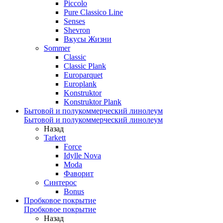
Piccolo
Pure Classico Line
Senses
Shevron
Вкусы Жизни
Sommer
Classic
Classic Plank
Europarquet
Europlank
Konstruktor
Konstruktor Plank
Бытовой и полукоммерческий линолеум
Бытовой и полукоммерческий линолеум
Назад
Tarkett
Force
Idylle Nova
Moda
Фаворит
Синтерос
Bonus
Пробковое покрытие
Пробковое покрытие
Назад