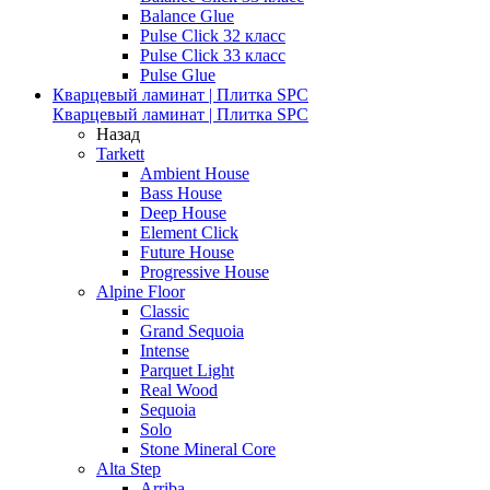
Balance Glue
Pulse Click 32 класс
Pulse Click 33 класс
Pulse Glue
Кварцевый ламинат | Плитка SPC
Кварцевый ламинат | Плитка SPC
Назад
Tarkett
Ambient House
Bass House
Deep House
Element Click
Future House
Progressive House
Alpine Floor
Classic
Grand Sequoia
Intense
Parquet Light
Real Wood
Sequoia
Solo
Stone Mineral Core
Alta Step
Arriba