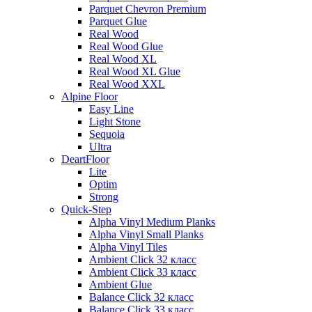
Parquet Chevron Premium
Parquet Glue
Real Wood
Real Wood Glue
Real Wood XL
Real Wood XL Glue
Real Wood XXL
Alpine Floor
Easy Line
Light Stone
Sequoia
Ultra
DeartFloor
Lite
Optim
Strong
Quick-Step
Alpha Vinyl Medium Planks
Alpha Vinyl Small Planks
Alpha Vinyl Tiles
Ambient Click 32 класс
Ambient Click 33 класс
Ambient Glue
Balance Click 32 класс
Balance Click 33 класс