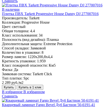
Сравнить
В наличии
Плитка ПВХ Tarkett Progressive House Danny DJ 277007016
Производитель:
Tarkett
Коллекция:
Progressive House
Цвет:
светлый
Общая толщина:
4.4
Класс использования:
34
Полосность (вид дизайна):
Планка
Дополнительная защита:
Extreme Protection
Способ укладки:
Замковой
Количество в упаковке:
8
Размер ламели:
1220х200,8х4,4
Кратность упаковки:
1.959
Класс пожарной опасности:
Км5
Фаска:
Да
Замковая система:
Tarkett Click
Тип плитки:
Spc
2 289 руб./м2
Купить
Купить в 1 клик
В избранное
В избранном
Сравнить
Кварцевый ламинат Fargo Bevel Дуб Бастион 50-6191-41