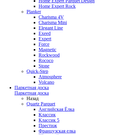
Home Expert Parquet Design
Home Expert Rock
Planker
Charisma 4V
Charisma Mini
Elegant Line
Exeed
Expert
Force
Magnetic
Rockwood
Rococo
Stone
Quick-Step
Atmosphere
Volcano
Паркетная доска
Паркетная доска
Назад
Quartz Parquet
Английская Ёлка
Классик
Классик 5
Престиж
Французская елка