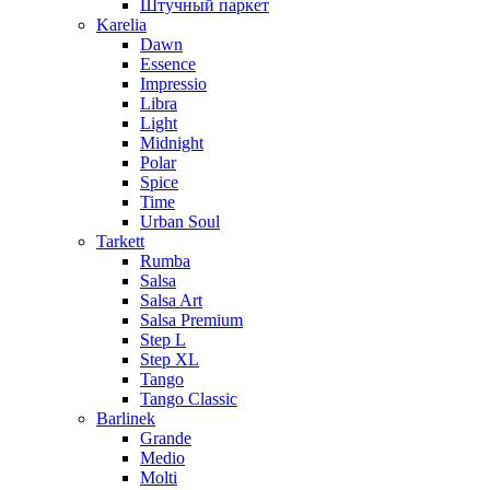
Штучный паркет
Karelia
Dawn
Essence
Impressio
Libra
Light
Midnight
Polar
Spice
Time
Urban Soul
Tarkett
Rumba
Salsa
Salsa Art
Salsa Premium
Step L
Step XL
Tango
Tango Classic
Barlinek
Grande
Medio
Molti