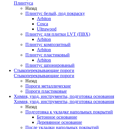
Плинтуса
Назад
Плинтус белый, под покраску
Arbiton
Cosca
Ultrawood
Плинтус для плитки LVT (ПВХ)
Arbiton
Плинтус композитный
Arbiton
Плинтус пластиковый
Arbiton
Плинтус шпонированый
Стыкоперекрывающие пороги
Стыкоперекрывающие пороги
Назад
Пороги металлические
Пороги пластиковые
Химия, уход, инструменты, подготовка основания
Химия, уход, инструменты, подготовка основания
Назад
Подготовка к укладке напольных покрытий
Бетонное основание
Деревянное основание
После укладки напольных покрытий