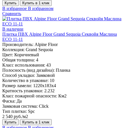
Купить
Купить в 1 клик
В избранное
В избранном
Сравнить
В наличии
Плитка ПВХ Alpine Floor Grand Sequoia Секвойя Маслина
ECO 11-11
Производитель:
Alpine Floor
Коллекция:
Grand Sequoia
Цвет:
Коричневый
Общая толщина:
4
Класс использования:
43
Полосность (вид дизайна):
Планка
Способ укладки:
Замковой
Количество в упаковке:
10
Размер ламели:
1220х183х4
Кратность упаковки:
2.232
Класс пожарной опасности:
Км2
Фаска:
Да
Замковая система:
Click
Тип плитки:
Spc
2 540 руб./м2
Купить
Купить в 1 клик
В избранное
В избранном