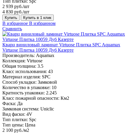
Тип плитки:
Spc
2 939 руб./шт
4 830 руб./шт
Купить
Купить в 1 клик
В избранное
В избранном
Сравнить
Кварц виниловый ламинат Virtuose Плитка SPC Aquamax
Virtuose Плитка 10059 Дуб Казерте
Производитель:
Aquamax
Коллекция:
Virtuose
Общая толщина:
3.5
Класс использования:
43
Материал изделия:
SPC
Способ укладки:
Замковой
Количество в упаковке:
10
Кратность упаковки:
2.245
Класс пожарной опасности:
Км2
Фаска:
Да
Замковая система:
Uniclic
Вид фаски:
4V
Тип плитки:
Spc
Тип цены:
Цена
2 100 руб./м2