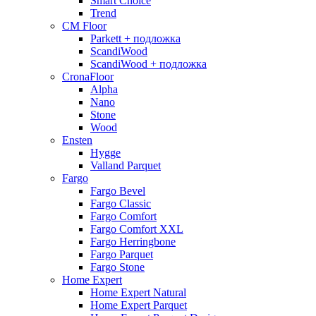
Smart Choice
Trend
CM Floor
Parkett + подложка
ScandiWood
ScandiWood + подложка
CronaFloor
Alpha
Nano
Stone
Wood
Ensten
Hygge
Valland Parquet
Fargo
Fargo Bevel
Fargo Classic
Fargo Comfort
Fargo Comfort XXL
Fargo Herringbone
Fargo Parquet
Fargo Stone
Home Expert
Home Expert Natural
Home Expert Parquet