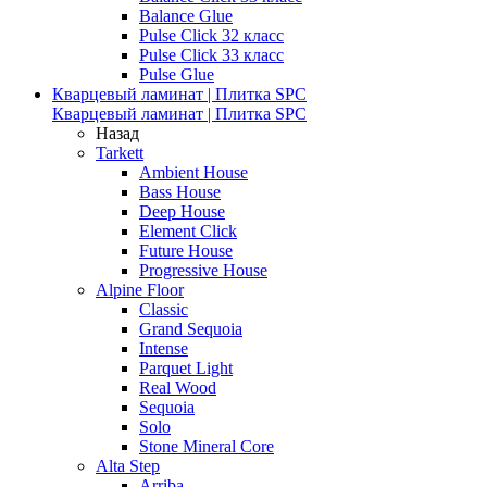
Balance Glue
Pulse Click 32 класс
Pulse Click 33 класс
Pulse Glue
Кварцевый ламинат | Плитка SPC
Кварцевый ламинат | Плитка SPC
Назад
Tarkett
Ambient House
Bass House
Deep House
Element Click
Future House
Progressive House
Alpine Floor
Classic
Grand Sequoia
Intense
Parquet Light
Real Wood
Sequoia
Solo
Stone Mineral Core
Alta Step
Arriba