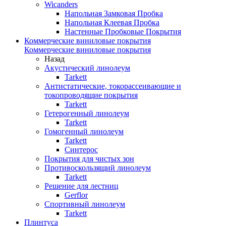
Wicanders
Напольная Замковая Пробка
Напольная Клеевая Пробка
Настенные Пробковые Покрытия
Коммерческие виниловые покрытия
Коммерческие виниловые покрытия
Назад
Акустический линолеум
Tarkett
Антистатические, токорассеивающие и
токопроводящие покрытия
Tarkett
Гетерогенный линолеум
Tarkett
Гомогенный линолеум
Tarkett
Синтерос
Покрытия для чистых зон
Противоскользящий линолеум
Tarkett
Решение для лестниц
Gerflor
Спортивный линолеум
Tarkett
Плинтуса