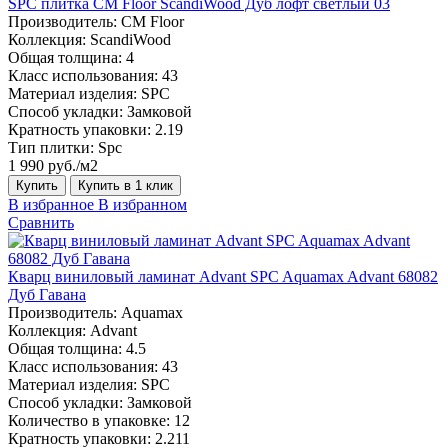
SPC плитка CM Floor ScandiWood Дуб лофт светлый 03
Производитель:
CM Floor
Коллекция:
ScandiWood
Общая толщина:
4
Класс использования:
43
Материал изделия:
SPC
Способ укладки:
Замковой
Кратность упаковки:
2.19
Тип плитки:
Spc
1 990 руб./м2
Купить
Купить в 1 клик
В избранное
В избранном
Сравнить
Кварц виниловый ламинат Advant SPC Aquamax Advant 68082
Дуб Гавана
Производитель:
Aquamax
Коллекция:
Advant
Общая толщина:
4.5
Класс использования:
43
Материал изделия:
SPC
Способ укладки:
Замковой
Количество в упаковке:
12
Кратность упаковки:
2.211