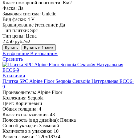
Класс пожарной опасности:
Км2
Фаска:
Да
Замковая система:
Uniclic
Вид фаски:
4 V
Браширование (теснение):
Да
Тип плитки:
Spc
Тип цены:
Цена
2 450 руб./м2
Купить
Купить в 1 клик
В избранное
В избранном
Сравнить
В наличии
Плитка SPC Alpine Floor Sequoia Секвойя Натуральная ЕСО6-
9
Производитель:
Alpine Floor
Коллекция:
Sequoia
Цвет:
Коричневый
Общая толщина:
4
Класс использования:
43
Полосность (вид дизайна):
Планка
Способ укладки:
Замковой
Количество в упаковке:
10
Размер ламели:
1220х183х4