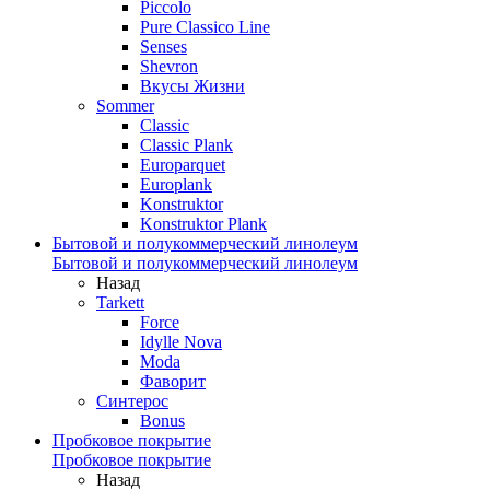
Piccolo
Pure Classico Line
Senses
Shevron
Вкусы Жизни
Sommer
Classic
Classic Plank
Europarquet
Europlank
Konstruktor
Konstruktor Plank
Бытовой и полукоммерческий линолеум
Бытовой и полукоммерческий линолеум
Назад
Tarkett
Force
Idylle Nova
Moda
Фаворит
Синтерос
Bonus
Пробковое покрытие
Пробковое покрытие
Назад