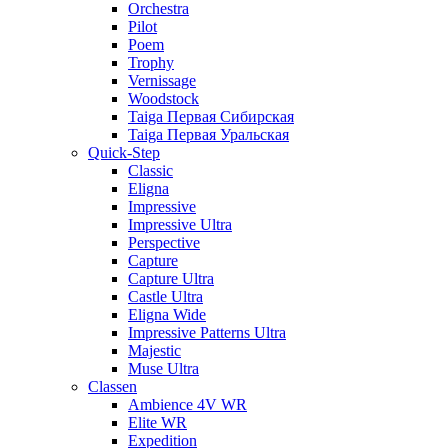
Orchestra
Pilot
Poem
Trophy
Vernissage
Woodstock
Taiga Первая Сибирская
Taiga Первая Уральская
Quick-Step
Classic
Eligna
Impressive
Impressive Ultra
Perspective
Capture
Capture Ultra
Castle Ultra
Eligna Wide
Impressive Patterns Ultra
Majestic
Muse Ultra
Classen
Ambience 4V WR
Elite WR
Expedition