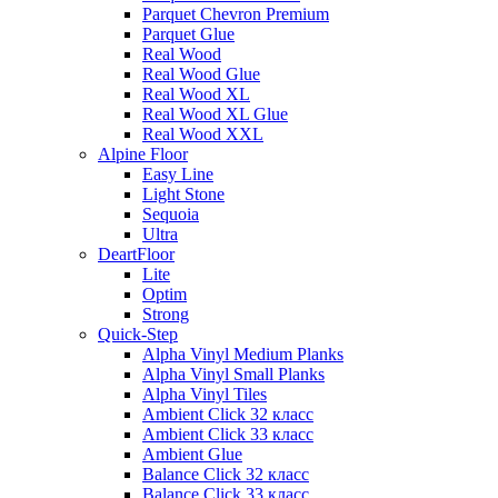
Parquet Chevron Premium
Parquet Glue
Real Wood
Real Wood Glue
Real Wood XL
Real Wood XL Glue
Real Wood XXL
Alpine Floor
Easy Line
Light Stone
Sequoia
Ultra
DeartFloor
Lite
Optim
Strong
Quick-Step
Alpha Vinyl Medium Planks
Alpha Vinyl Small Planks
Alpha Vinyl Tiles
Ambient Click 32 класс
Ambient Click 33 класс
Ambient Glue
Balance Click 32 класс
Balance Click 33 класс