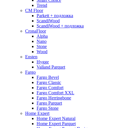
Smart Choice
Trend
CM Floor
Parkett + подложка
ScandiWood
ScandiWood + подложка
CronaFloor
Alpha
Nano
Stone
Wood
Ensten
Hygge
Valland Parquet
Fargo
Fargo Bevel
Fargo Classic
Fargo Comfort
Fargo Comfort XXL
Fargo Herringbone
Fargo Parquet
Fargo Stone
Home Expert
Home Expert Natural
Home Expert Parquet