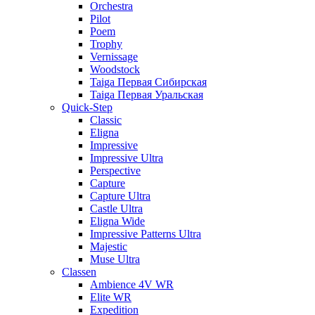
Orchestra
Pilot
Poem
Trophy
Vernissage
Woodstock
Taiga Первая Сибирская
Taiga Первая Уральская
Quick-Step
Classic
Eligna
Impressive
Impressive Ultra
Perspective
Capture
Capture Ultra
Castle Ultra
Eligna Wide
Impressive Patterns Ultra
Majestic
Muse Ultra
Classen
Ambience 4V WR
Elite WR
Expedition