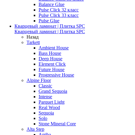
Balance Glue
Pulse Click 32 класс
Pulse Click 33 класс
Pulse Glue
Кварцевый ламинат | Плитка SPC
Кварцевый ламинат | Плитка SPC
Назад
Tarkett
Ambient House
Bass House
Deep House
Element Click
Future House
Progressive House
Alpine Floor
Classic
Grand Sequoia
Intense
Parquet Light
Real Wood
Sequoia
Solo
Stone Mineral Core
Alta Step
Arriba