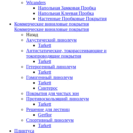
Wicanders
Напольная Замковая Пробка
Напольная Клеевая Пробка
Настенные Пробковые Покрытия
Коммерческие виниловые покрытия
Коммерческие виниловые покрытия
Назад
Акустический линолеум
Tarkett
Антистатические, токорассеивающие и
токопроводящие покрытия
Tarkett
Гетерогенный линолеум
Tarkett
Гомогенный линолеум
Tarkett
Синтерос
Покрытия для чистых зон
Противоскользящий линолеум
Tarkett
Решение для лестниц
Gerflor
Спортивный линолеум
Tarkett
Плинтуса