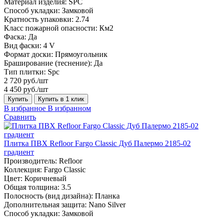
Материал изделия:
SPC
Способ укладки:
Замковой
Кратность упаковки:
2.74
Класс пожарной опасности:
Км2
Фаска:
Да
Вид фаски:
4 V
Формат доски:
Прямоугольник
Браширование (теснение):
Да
Тип плитки:
Spc
2 720 руб./шт
4 450 руб./шт
Купить
Купить в 1 клик
В избранное
В избранном
Сравнить
Плитка ПВХ Refloor Fargo Classic Дуб Палермо 2185-02
градиент
Производитель:
Refloor
Коллекция:
Fargo Classic
Цвет:
Коричневый
Общая толщина:
3.5
Полосность (вид дизайна):
Планка
Дополнительная защита:
Nano Silver
Способ укладки:
Замковой