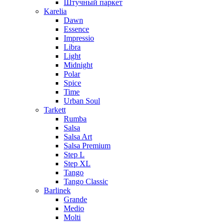
Штучный паркет
Karelia
Dawn
Essence
Impressio
Libra
Light
Midnight
Polar
Spice
Time
Urban Soul
Tarkett
Rumba
Salsa
Salsa Art
Salsa Premium
Step L
Step XL
Tango
Tango Classic
Barlinek
Grande
Medio
Molti