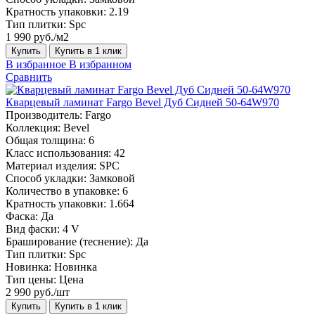
Кратность упаковки:
2.19
Тип плитки:
Spc
1 990 руб./м2
Купить
Купить в 1 клик
В избранное
В избранном
Сравнить
Кварцевый ламинат Fargo Bevel Дуб Сидней 50-64W970
Производитель:
Fargo
Коллекция:
Bevel
Общая толщина:
6
Класс использования:
42
Материал изделия:
SPC
Способ укладки:
Замковой
Количество в упаковке:
6
Кратность упаковки:
1.664
Фаска:
Да
Вид фаски:
4 V
Браширование (теснение):
Да
Тип плитки:
Spc
Новинка:
Новинка
Тип цены:
Цена
2 990 руб./шт
Купить
Купить в 1 клик