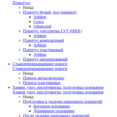
Плинтуса
Назад
Плинтус белый, под покраску
Arbiton
Cosca
Ultrawood
Плинтус для плитки LVT (ПВХ)
Arbiton
Плинтус композитный
Arbiton
Плинтус пластиковый
Arbiton
Плинтус шпонированый
Стыкоперекрывающие пороги
Стыкоперекрывающие пороги
Назад
Пороги металлические
Пороги пластиковые
Химия, уход, инструменты, подготовка основания
Химия, уход, инструменты, подготовка основания
Назад
Подготовка к укладке напольных покрытий
Бетонное основание
Деревянное основание
После укладки напольных покрытий