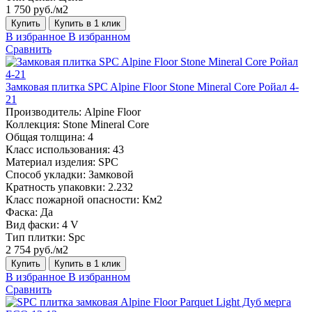
1 750 руб./м2
Купить
Купить в 1 клик
В избранное
В избранном
Сравнить
Замковая плитка SPC Alpine Floor Stone Mineral Core Ройал 4-
21
Производитель:
Alpine Floor
Коллекция:
Stone Mineral Core
Общая толщина:
4
Класс использования:
43
Материал изделия:
SPC
Способ укладки:
Замковой
Кратность упаковки:
2.232
Класс пожарной опасности:
Км2
Фаска:
Да
Вид фаски:
4 V
Тип плитки:
Spc
2 754 руб./м2
Купить
Купить в 1 клик
В избранное
В избранном
Сравнить