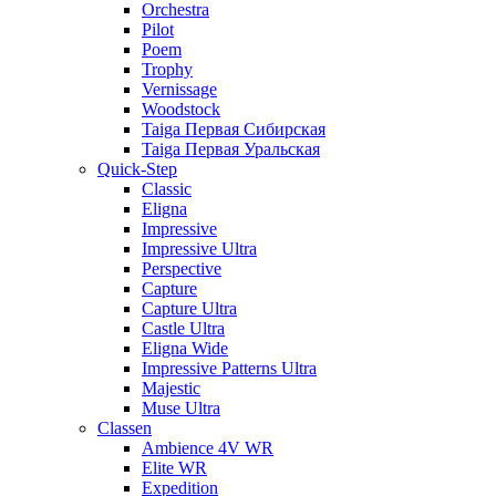
Orchestra
Pilot
Poem
Trophy
Vernissage
Woodstock
Taiga Первая Сибирская
Taiga Первая Уральская
Quick-Step
Classic
Eligna
Impressive
Impressive Ultra
Perspective
Capture
Capture Ultra
Castle Ultra
Eligna Wide
Impressive Patterns Ultra
Majestic
Muse Ultra
Classen
Ambience 4V WR
Elite WR
Expedition