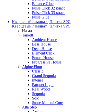
Balance Glue
Pulse Click 32 класс
Pulse Click 33 класс
Pulse Glue
Кварцевый ламинат | Плитка SPC
Кварцевый ламинат | Плитка SPC
Назад
Tarkett
Ambient House
Bass House
Deep House
Element Click
Future House
Progressive House
Alpine Floor
Classic
Grand Sequoia
Intense
Parquet Light
Real Wood
Sequoia
Solo
Stone Mineral Core
Alta Step
Arriba