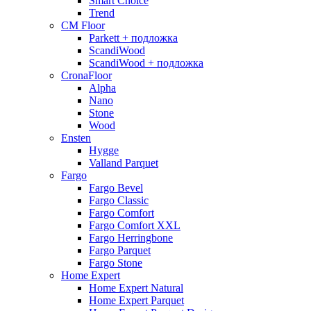
Smart Choice
Trend
CM Floor
Parkett + подложка
ScandiWood
ScandiWood + подложка
CronaFloor
Alpha
Nano
Stone
Wood
Ensten
Hygge
Valland Parquet
Fargo
Fargo Bevel
Fargo Classic
Fargo Comfort
Fargo Comfort XXL
Fargo Herringbone
Fargo Parquet
Fargo Stone
Home Expert
Home Expert Natural
Home Expert Parquet