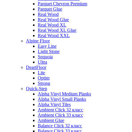
Parquet Chevron Premium
Parquet Glue
Real Wood
Real Wood Glue
Real Wood XL
Real Wood XL Glue
Real Wood XXL
Alpine Floor
Easy Line
Light Stone
Sequoia
Ultra
DeartFloor
Lite
Optim
Strong
Quick-Step
Alpha Vinyl Medium Planks
Alpha Vinyl Small Planks
Alpha Vinyl Tiles
Ambient Click 32 класс
Ambient Click 33 класс
Ambient Glue
Balance Click 32 класс
Balance Click 33 класс