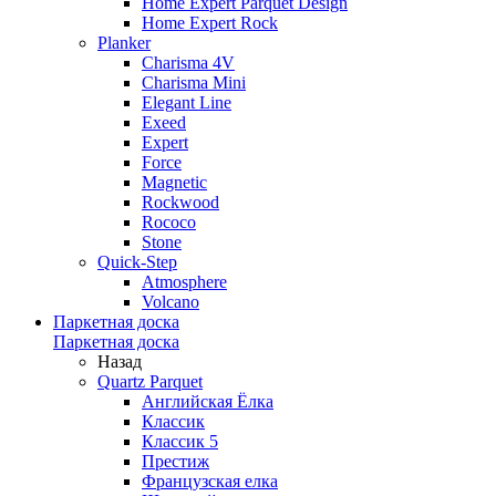
Home Expert Parquet Design
Home Expert Rock
Planker
Charisma 4V
Charisma Mini
Elegant Line
Exeed
Expert
Force
Magnetic
Rockwood
Rococo
Stone
Quick-Step
Atmosphere
Volcano
Паркетная доска
Паркетная доска
Назад
Quartz Parquet
Английская Ёлка
Классик
Классик 5
Престиж
Французская елка