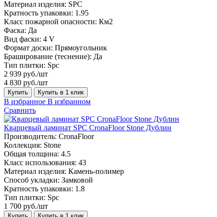
Материал изделия:
SPC
Кратность упаковки:
1.95
Класс пожарной опасности:
Км2
Фаска:
Да
Вид фаски:
4 V
Формат доски:
Прямоугольник
Браширование (теснение):
Да
Тип плитки:
Spc
2 939 руб./шт
4 830 руб./шт
Купить
Купить в 1 клик
В избранное
В избранном
Сравнить
Кварцевый ламинат SPC CronaFloor Stone Дублин
Производитель:
CronaFloor
Коллекция:
Stone
Общая толщина:
4.5
Класс использования:
43
Материал изделия:
Камень-полимер
Способ укладки:
Замковой
Кратность упаковки:
1.8
Тип плитки:
Spc
1 700 руб./шт
Купить
Купить в 1 клик