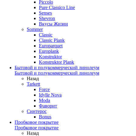
Piccolo
Pure Classico Line
Senses
Shevron
Вкусы Жизни
Sommer
Classic
Classic Plank
Europarquet
Europlank
Konstruktor
Konstruktor Plank
Бытовой и полукоммерческий линолеум
Бытовой и полукоммерческий линолеум
Назад
Tarkett
Force
Idylle Nova
Moda
Фаворит
Синтерос
Bonus
Пробковое покрытие
Пробковое покрытие
Назад