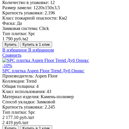
Количество в упаковке:
12
Размер ламели:
1220х150х3,5
Кратность упаковки:
2.196
Класс пожарной опасности:
Км2
Фаска:
Да
Замковая система:
Click
Тип плитки:
Spc
1 790 руб./м2
Купить
Купить в 1 клик
В избранное
В избранном
Сравнить
-10%
SPC плитка Aspen Floor Trend Дуб Оникс
Производитель:
Aspen Floor
Коллекция:
Trend
Общая толщина:
4
Класс использования:
43
Материал изделия:
Камень-полимер
Способ укладки:
Замковой
Кратность упаковки:
2.245
Тип плитки:
Spc
2 177.10 руб./шт
2 419 руб./шт
Купить
Купить в 1 клик