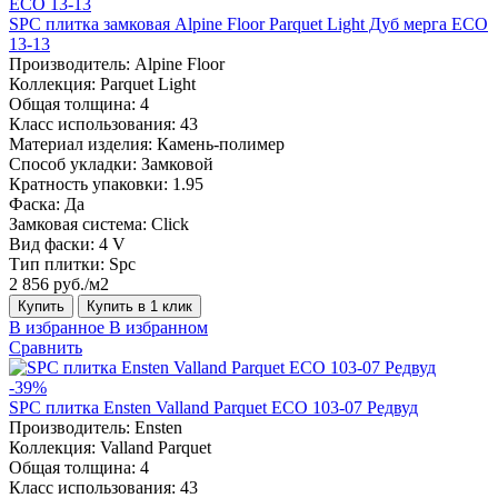
SPC плитка замковая Alpine Floor Parquet Light Дуб мерга ЕСО
13-13
Производитель:
Alpine Floor
Коллекция:
Parquet Light
Общая толщина:
4
Класс использования:
43
Материал изделия:
Камень-полимер
Способ укладки:
Замковой
Кратность упаковки:
1.95
Фаска:
Да
Замковая система:
Click
Вид фаски:
4 V
Тип плитки:
Spc
2 856 руб./м2
Купить
Купить в 1 клик
В избранное
В избранном
Сравнить
-39%
SPC плитка Ensten Valland Parquet ECO 103-07 Редвуд
Производитель:
Ensten
Коллекция:
Valland Parquet
Общая толщина:
4
Класс использования:
43