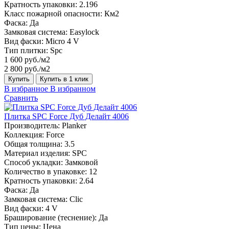
Кратность упаковки:
2.196
Класс пожарной опасности:
Км2
Фаска:
Да
Замковая система:
Easylock
Вид фаски:
Micro 4 V
Тип плитки:
Spc
1 600 руб./м2
2 800 руб./м2
Купить
Купить в 1 клик
В избранное
В избранном
Сравнить
Плитка SPC Force Дуб Делайт 4006
Производитель:
Planker
Коллекция:
Force
Общая толщина:
3.5
Материал изделия:
SPC
Способ укладки:
Замковой
Количество в упаковке:
12
Кратность упаковки:
2.64
Фаска:
Да
Замковая система:
Сlic
Вид фаски:
4 V
Браширование (теснение):
Да
Тип цены:
Цена