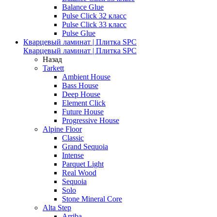
Balance Glue
Pulse Click 32 класс
Pulse Click 33 класс
Pulse Glue
Кварцевый ламинат | Плитка SPC
Кварцевый ламинат | Плитка SPC
Назад
Tarkett
Ambient House
Bass House
Deep House
Element Click
Future House
Progressive House
Alpine Floor
Classic
Grand Sequoia
Intense
Parquet Light
Real Wood
Sequoia
Solo
Stone Mineral Core
Alta Step
Arriba