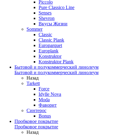
Piccolo
Pure Classico Line
Senses
Shevron
Вкусы Жизни
Sommer
Classic
Classic Plank
Europarquet
Europlank
Konstruktor
Konstruktor Plank
Бытовой и полукоммерческий линолеум
Бытовой и полукоммерческий линолеум
Назад
Tarkett
Force
Idylle Nova
Moda
Фаворит
Синтерос
Bonus
Пробковое покрытие
Пробковое покрытие
Назад