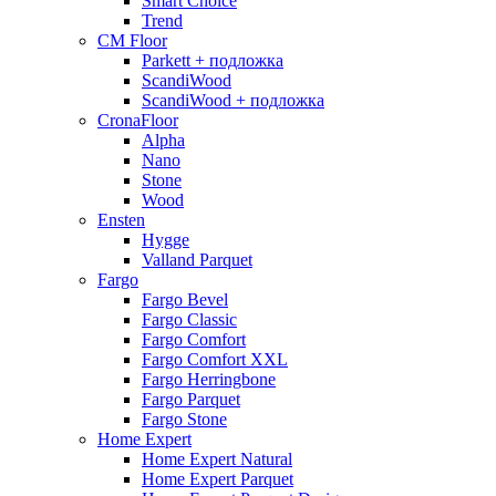
Smart Choice
Trend
CM Floor
Parkett + подложка
ScandiWood
ScandiWood + подложка
CronaFloor
Alpha
Nano
Stone
Wood
Ensten
Hygge
Valland Parquet
Fargo
Fargo Bevel
Fargo Classic
Fargo Comfort
Fargo Comfort XXL
Fargo Herringbone
Fargo Parquet
Fargo Stone
Home Expert
Home Expert Natural
Home Expert Parquet