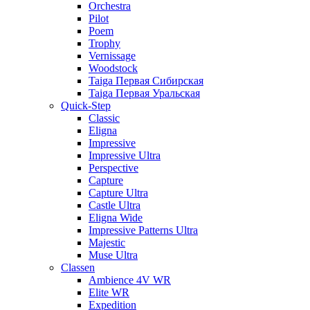
Orchestra
Pilot
Poem
Trophy
Vernissage
Woodstock
Taiga Первая Сибирская
Taiga Первая Уральская
Quick-Step
Classic
Eligna
Impressive
Impressive Ultra
Perspective
Capture
Capture Ultra
Castle Ultra
Eligna Wide
Impressive Patterns Ultra
Majestic
Muse Ultra
Classen
Ambience 4V WR
Elite WR
Expedition