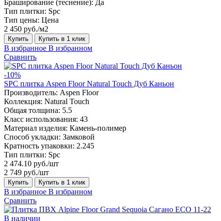
Браширование (теснение):
Да
Тип плитки:
Spc
Тип цены:
Цена
2 450 руб./м2
Купить
Купить в 1 клик
В избранное
В избранном
Сравнить
-10%
SPC плитка Aspen Floor Natural Touch Дуб Каньон
Производитель:
Aspen Floor
Коллекция:
Natural Touch
Общая толщина:
5.5
Класс использования:
43
Материал изделия:
Камень-полимер
Способ укладки:
Замковой
Кратность упаковки:
2.245
Тип плитки:
Spc
2 474.10 руб./шт
2 749 руб./шт
Купить
Купить в 1 клик
В избранное
В избранном
Сравнить
В наличии