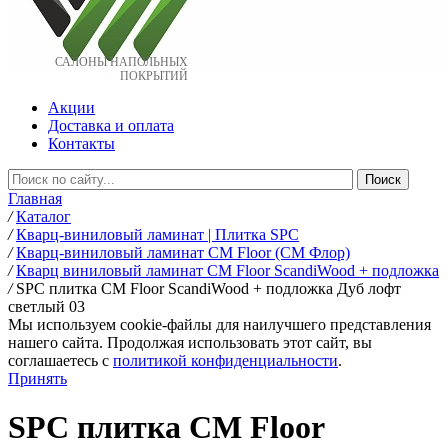
САЛОНЫ НАПОЛЬНЫХ
ПОКРЫТИЙ
Акции
Доставка и оплата
Контакты
Главная
/
Каталог
/
Кварц-виниловый ламинат | Плитка SPC
/
Кварц-виниловый ламинат CM Floor (СМ Флор)
/
Кварц виниловый ламинат CM Floor ScandiWood + подложка
/
SPC плитка CM Floor ScandiWood + подложка Дуб лофт
светлый 03
Мы используем cookie-файлы для наилучшего представления
нашего сайта. Продолжая использовать этот сайт, вы
соглашаетесь c
политикой конфиденциальности
.
Принять
SPC плитка CM Floor