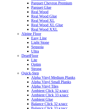
Parquet Chevron Premium
Parquet Glue
Real Wood
Real Wood Glue
Real Wood XL
Real Wood XL Glue
Real Wood XXL
Alpine Floor
Easy Line
Light Stone
Sequoia
Ultra
DeartFloor
Lite
Optim
Strong
Quick-Step
Alpha Vinyl Medium Planks
Alpha Vinyl Small Planks
Alpha Vinyl Tiles
Ambient Click 32 класс
Ambient Click 33 класс
Ambient Glue
Balance Click 32 класс
Balance Click 33 класс