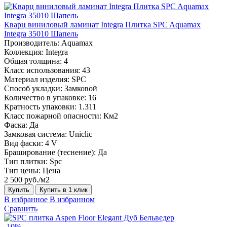
Кварц виниловый ламинат Integra Плитка SPC Aquamax
Integra 35010 Шапель
Производитель:
Aquamax
Коллекция:
Integra
Общая толщина:
4
Класс использования:
43
Материал изделия:
SPC
Способ укладки:
Замковой
Количество в упаковке:
16
Кратность упаковки:
1.311
Класс пожарной опасности:
Км2
Фаска:
Да
Замковая система:
Uniclic
Вид фаски:
4 V
Браширование (теснение):
Да
Тип плитки:
Spc
Тип цены:
Цена
2 500 руб./м2
Купить
Купить в 1 клик
В избранное
В избранном
Сравнить
-10%