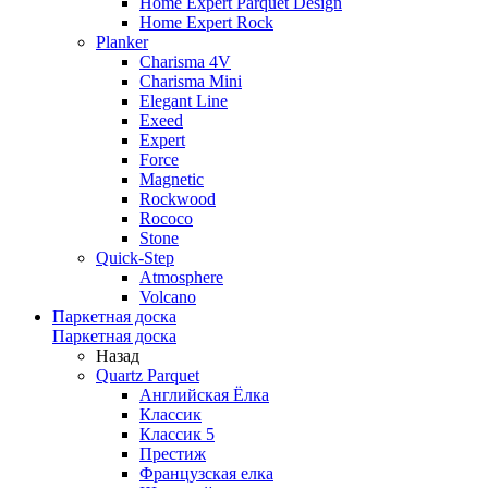
Home Expert Parquet Design
Home Expert Rock
Planker
Charisma 4V
Charisma Mini
Elegant Line
Exeed
Expert
Force
Magnetic
Rockwood
Rococo
Stone
Quick-Step
Atmosphere
Volcano
Паркетная доска
Паркетная доска
Назад
Quartz Parquet
Английская Ёлка
Классик
Классик 5
Престиж
Французская елка