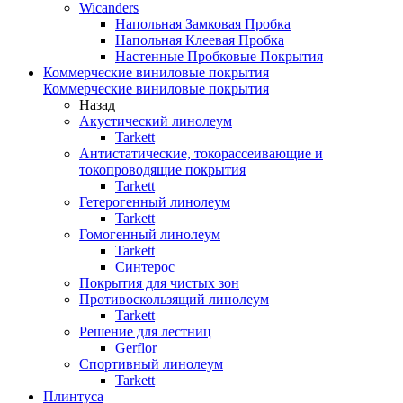
Wicanders
Напольная Замковая Пробка
Напольная Клеевая Пробка
Настенные Пробковые Покрытия
Коммерческие виниловые покрытия
Коммерческие виниловые покрытия
Назад
Акустический линолеум
Tarkett
Антистатические, токорассеивающие и
токопроводящие покрытия
Tarkett
Гетерогенный линолеум
Tarkett
Гомогенный линолеум
Tarkett
Синтерос
Покрытия для чистых зон
Противоскользящий линолеум
Tarkett
Решение для лестниц
Gerflor
Спортивный линолеум
Tarkett
Плинтуса