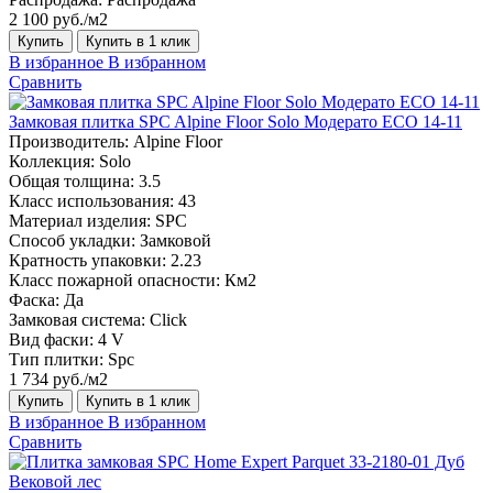
2 100 руб./м2
Купить
Купить в 1 клик
В избранное
В избранном
Сравнить
Замковая плитка SPC Alpine Floor Solo Модерато ЕСО 14-11
Производитель:
Alpine Floor
Коллекция:
Solo
Общая толщина:
3.5
Класс использования:
43
Материал изделия:
SPC
Способ укладки:
Замковой
Кратность упаковки:
2.23
Класс пожарной опасности:
Км2
Фаска:
Да
Замковая система:
Click
Вид фаски:
4 V
Тип плитки:
Spc
1 734 руб./м2
Купить
Купить в 1 клик
В избранное
В избранном
Сравнить