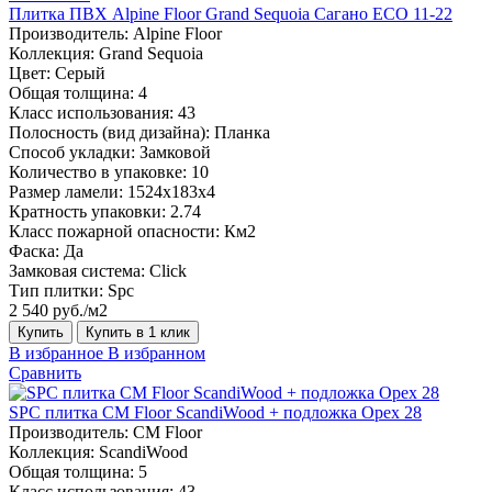
Плитка ПВХ Alpine Floor Grand Sequoia Сагано ECO 11-22
Производитель:
Alpine Floor
Коллекция:
Grand Sequoia
Цвет:
Серый
Общая толщина:
4
Класс использования:
43
Полосность (вид дизайна):
Планка
Способ укладки:
Замковой
Количество в упаковке:
10
Размер ламели:
1524х183х4
Кратность упаковки:
2.74
Класс пожарной опасности:
Км2
Фаска:
Да
Замковая система:
Click
Тип плитки:
Spc
2 540 руб./м2
Купить
Купить в 1 клик
В избранное
В избранном
Сравнить
SPC плитка CM Floor ScandiWood + подложка Орех 28
Производитель:
CM Floor
Коллекция:
ScandiWood
Общая толщина:
5
Класс использования:
43