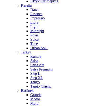
Штучный паркет
Karelia
Dawn
Essence
Impressio
Libra
Light
Midnight
Polar
Spice
Time
Urban Soul
Tarkett
Rumba
Salsa
Salsa Art
Salsa Premium
Step L
Step XL
Tango
Tango Classic
Barlinek
Grande
Medio
Molti