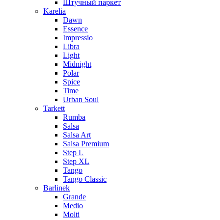
Штучный паркет
Karelia
Dawn
Essence
Impressio
Libra
Light
Midnight
Polar
Spice
Time
Urban Soul
Tarkett
Rumba
Salsa
Salsa Art
Salsa Premium
Step L
Step XL
Tango
Tango Classic
Barlinek
Grande
Medio
Molti