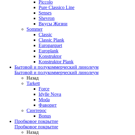
Piccolo
Pure Classico Line
Senses
Shevron
Вкусы Жизни
Sommer
Classic
Classic Plank
Europarquet
Europlank
Konstruktor
Konstruktor Plank
Бытовой и полукоммерческий линолеум
Бытовой и полукоммерческий линолеум
Назад
Tarkett
Force
Idylle Nova
Moda
Фаворит
Синтерос
Bonus
Пробковое покрытие
Пробковое покрытие
Назад