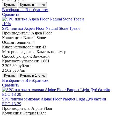
Купить
Купить в 1 клик
В избранное
В избранном
Сравнить
-10%
SPC плитка Aspen Floor Natural Stone Треви
Производитель:
Aspen Floor
Коллекция:
Natural Stone
Общая толщина:
4
Класс использования:
43
Материал изделия:
Камень-полимер
Способ укладки:
Замковой
Кратность упаковки:
1.861
2 305.80 руб./шт
2 562 руб./шт
Купить
Купить в 1 клик
В избранное
В избранном
Сравнить
SPC плитка замковая Alpine Floor Parquet Light Дуб батейн
ЕСО 13-29
Производитель:
Alpine Floor
Коллекция:
Parquet Light