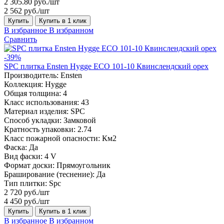
2 305.80 руб./шт
2 562 руб./шт
Купить
Купить в 1 клик
В избранное
В избранном
Сравнить
-39%
SPC плитка Ensten Hygge ECO 101-10 Квинслендский орех
Производитель:
Ensten
Коллекция:
Hygge
Общая толщина:
4
Класс использования:
43
Материал изделия:
SPC
Способ укладки:
Замковой
Кратность упаковки:
2.74
Класс пожарной опасности:
Км2
Фаска:
Да
Вид фаски:
4 V
Формат доски:
Прямоугольник
Браширование (теснение):
Да
Тип плитки:
Spc
2 720 руб./шт
4 450 руб./шт
Купить
Купить в 1 клик
В избранное
В избранном