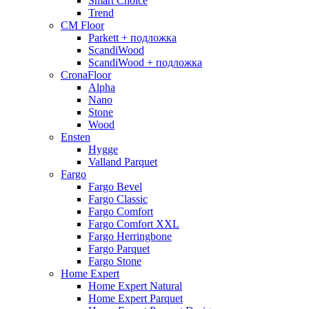
Smart Choice
Trend
CM Floor
Parkett + подложка
ScandiWood
ScandiWood + подложка
CronaFloor
Alpha
Nano
Stone
Wood
Ensten
Hygge
Valland Parquet
Fargo
Fargo Bevel
Fargo Classic
Fargo Comfort
Fargo Comfort XXL
Fargo Herringbone
Fargo Parquet
Fargo Stone
Home Expert
Home Expert Natural
Home Expert Parquet