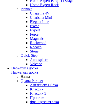
Home Expert Parquet Design
Home Expert Rock
Planker
Charisma 4V
Charisma Mini
Elegant Line
Exeed
Expert
Force
Magnetic
Rockwood
Rococo
Stone
Quick-Step
Atmosphere
Volcano
Паркетная доска
Паркетная доска
Назад
Quartz Parquet
Английская Ёлка
Классик
Классик 5
Престиж
Французская елка