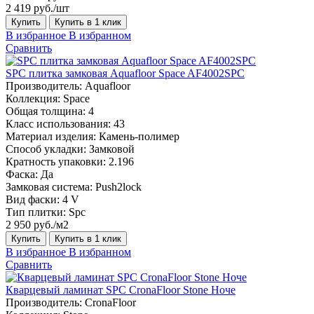
2 419 руб./шт
Купить
Купить в 1 клик
В избранное
В избранном
Сравнить
SPC плитка замковая Aquafloor Space AF4002SPC
Производитель:
Aquafloor
Коллекция:
Space
Общая толщина:
4
Класс использования:
43
Материал изделия:
Камень-полимер
Способ укладки:
Замковой
Кратность упаковки:
2.196
Фаска:
Да
Замковая система:
Push2lock
Вид фаски:
4 V
Тип плитки:
Spc
2 950 руб./м2
Купить
Купить в 1 клик
В избранное
В избранном
Сравнить
Кварцевый ламинат SPC CronaFloor Stone Ноче
Производитель:
CronaFloor