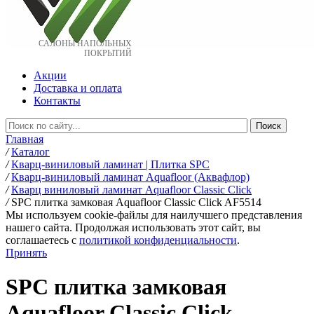
САЛОНЫ НАПОЛЬНЫХ
ПОКРЫТИЙ
Акции
Доставка и оплата
Контакты
Главная
/
Каталог
/
Кварц-виниловый ламинат | Плитка SPC
/
Кварц-виниловый ламинат Aquafloor (Аквафлор)
/
Кварц виниловый ламинат Aquafloor Classic Click
/
SPC плитка замковая Aquafloor Classic Click AF5514
Мы используем cookie-файлы для наилучшего представления
нашего сайта. Продолжая использовать этот сайт, вы
соглашаетесь c
политикой конфиденциальности
.
Принять
SPC плитка замковая
Aquafloor Classic Click