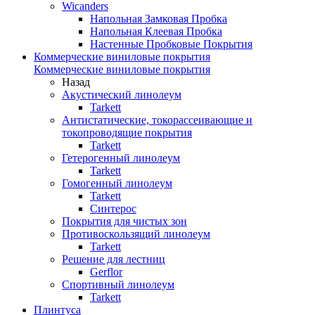
Wicanders
Напольная Замковая Пробка
Напольная Клеевая Пробка
Настенные Пробковые Покрытия
Коммерческие виниловые покрытия
Коммерческие виниловые покрытия
Назад
Акустический линолеум
Tarkett
Антистатические, токорассеивающие и
токопроводящие покрытия
Tarkett
Гетерогенный линолеум
Tarkett
Гомогенный линолеум
Tarkett
Синтерос
Покрытия для чистых зон
Противоскользящий линолеум
Tarkett
Решение для лестниц
Gerflor
Спортивный линолеум
Tarkett
Плинтуса