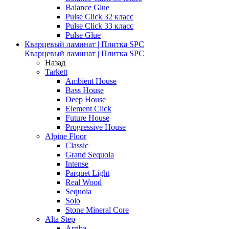
Balance Glue
Pulse Click 32 класс
Pulse Click 33 класс
Pulse Glue
Кварцевый ламинат | Плитка SPC
Кварцевый ламинат | Плитка SPC
Назад
Tarkett
Ambient House
Bass House
Deep House
Element Click
Future House
Progressive House
Alpine Floor
Classic
Grand Sequoia
Intense
Parquet Light
Real Wood
Sequoia
Solo
Stone Mineral Core
Alta Step
Arriba