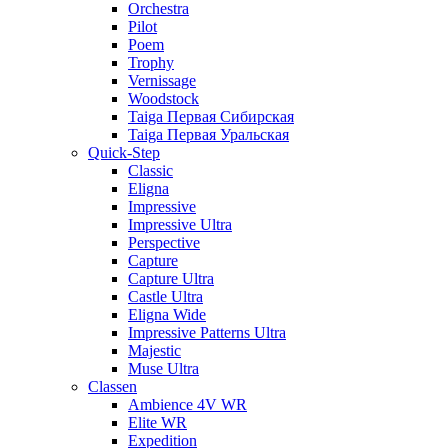
Orchestra
Pilot
Poem
Trophy
Vernissage
Woodstock
Taiga Первая Сибирская
Taiga Первая Уральская
Quick-Step
Classic
Eligna
Impressive
Impressive Ultra
Perspective
Capture
Capture Ultra
Castle Ultra
Eligna Wide
Impressive Patterns Ultra
Majestic
Muse Ultra
Classen
Ambience 4V WR
Elite WR
Expedition