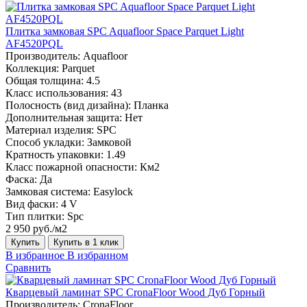
Плитка замковая SPC Aquafloor Space Parquet Light
AF4520PQL
Производитель:
Aquafloor
Коллекция:
Parquet
Общая толщина:
4.5
Класс использования:
43
Полосность (вид дизайна):
Планка
Дополнительная защита:
Нет
Материал изделия:
SPC
Способ укладки:
Замковой
Кратность упаковки:
1.49
Класс пожарной опасности:
Км2
Фаска:
Да
Замковая система:
Easylock
Вид фаски:
4 V
Тип плитки:
Spc
2 950 руб./м2
Купить
Купить в 1 клик
В избранное
В избранном
Сравнить
Кварцевый ламинат SPC CronaFloor Wood Дуб Горный
Производитель:
CronaFloor