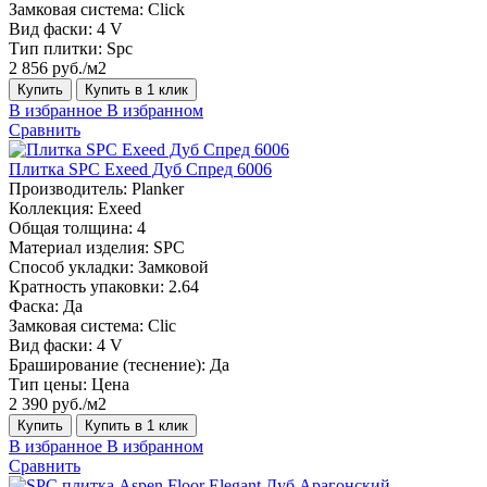
Замковая система:
Click
Вид фаски:
4 V
Тип плитки:
Spc
2 856 руб./м2
Купить
Купить в 1 клик
В избранное
В избранном
Сравнить
Плитка SPC Exeed Дуб Спред 6006
Производитель:
Planker
Коллекция:
Exeed
Общая толщина:
4
Материал изделия:
SPC
Способ укладки:
Замковой
Кратность упаковки:
2.64
Фаска:
Да
Замковая система:
Сlic
Вид фаски:
4 V
Браширование (теснение):
Да
Тип цены:
Цена
2 390 руб./м2
Купить
Купить в 1 клик
В избранное
В избранном
Сравнить