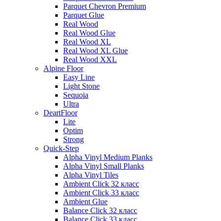
Parquet Chevron Premium
Parquet Glue
Real Wood
Real Wood Glue
Real Wood XL
Real Wood XL Glue
Real Wood XXL
Alpine Floor
Easy Line
Light Stone
Sequoia
Ultra
DeartFloor
Lite
Optim
Strong
Quick-Step
Alpha Vinyl Medium Planks
Alpha Vinyl Small Planks
Alpha Vinyl Tiles
Ambient Click 32 класс
Ambient Click 33 класс
Ambient Glue
Balance Click 32 класс
Balance Click 33 класс