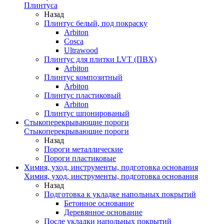
Плинтуса
Назад
Плинтус белый, под покраску
Arbiton
Cosca
Ultrawood
Плинтус для плитки LVT (ПВХ)
Arbiton
Плинтус композитный
Arbiton
Плинтус пластиковый
Arbiton
Плинтус шпонированый
Стыкоперекрывающие пороги
Стыкоперекрывающие пороги
Назад
Пороги металлические
Пороги пластиковые
Химия, уход, инструменты, подготовка основания
Химия, уход, инструменты, подготовка основания
Назад
Подготовка к укладке напольных покрытий
Бетонное основание
Деревянное основание
После укладки напольных покрытий