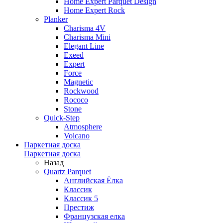
Home Expert Parquet Design
Home Expert Rock
Planker
Charisma 4V
Charisma Mini
Elegant Line
Exeed
Expert
Force
Magnetic
Rockwood
Rococo
Stone
Quick-Step
Atmosphere
Volcano
Паркетная доска
Паркетная доска
Назад
Quartz Parquet
Английская Ёлка
Классик
Классик 5
Престиж
Французская елка