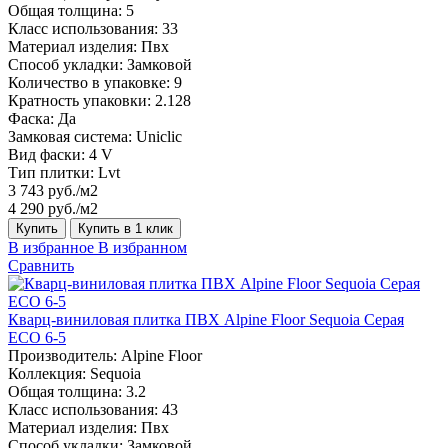
Общая толщина:
5
Класс использования:
33
Материал изделия:
Пвх
Способ укладки:
Замковой
Количество в упаковке:
9
Кратность упаковки:
2.128
Фаска:
Да
Замковая система:
Uniclic
Вид фаски:
4 V
Тип плитки:
Lvt
3 743 руб./м2
4 290 руб./м2
Купить
Купить в 1 клик
В избранное
В избранном
Сравнить
Кварц-виниловая плитка ПВХ Alpine Floor Sequoia Серая
ECO 6-5
Производитель:
Alpine Floor
Коллекция:
Sequoia
Общая толщина:
3.2
Класс использования:
43
Материал изделия:
Пвх
Способ укладки:
Замковой