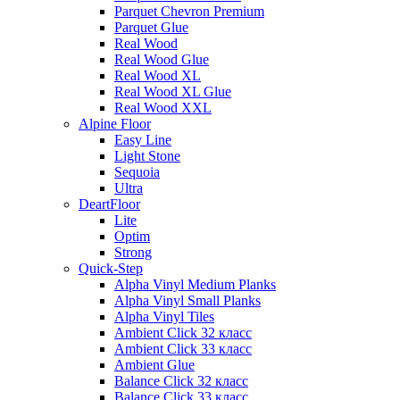
Parquet Chevron Premium
Parquet Glue
Real Wood
Real Wood Glue
Real Wood XL
Real Wood XL Glue
Real Wood XXL
Alpine Floor
Easy Line
Light Stone
Sequoia
Ultra
DeartFloor
Lite
Optim
Strong
Quick-Step
Alpha Vinyl Medium Planks
Alpha Vinyl Small Planks
Alpha Vinyl Tiles
Ambient Click 32 класс
Ambient Click 33 класс
Ambient Glue
Balance Click 32 класс
Balance Click 33 класс