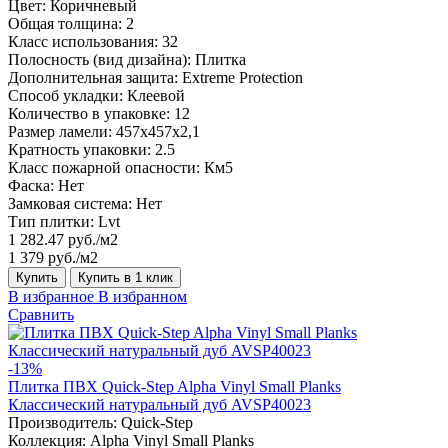
Цвет:
Коричневый
Общая толщина:
2
Класс использования:
32
Полосность (вид дизайна):
Плитка
Дополнительная защита:
Extreme Protection
Способ укладки:
Клеевой
Количество в упаковке:
12
Размер ламели:
457x457x2,1
Кратность упаковки:
2.5
Класс пожарной опасности:
Км5
Фаска:
Нет
Замковая система:
Нет
Тип плитки:
Lvt
1 282.47 руб./м2
1 379 руб./м2
Купить
Купить в 1 клик
В избранное
В избранном
Сравнить
-13%
Плитка ПВХ Quick-Step Alpha Vinyl Small Planks
Классический натуральный дуб AVSP40023
Производитель:
Quick-Step
Коллекция:
Alpha Vinyl Small Planks