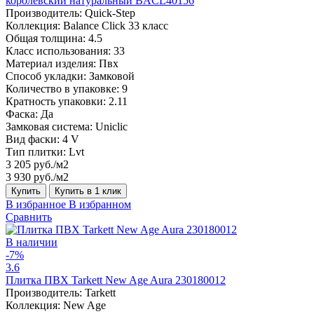
королевский натуральный BACL40156
Производитель:
Quick-Step
Коллекция:
Balance Click 33 класс
Общая толщина:
4.5
Класс использования:
33
Материал изделия:
Пвх
Способ укладки:
Замковой
Количество в упаковке:
9
Кратность упаковки:
2.11
Фаска:
Да
Замковая система:
Uniclic
Вид фаски:
4 V
Тип плитки:
Lvt
3 205 руб./м2
3 930 руб./м2
Купить
Купить в 1 клик
В избранное
В избранном
Сравнить
В наличии
-7%
3.6
Плитка ПВХ Tarkett New Age Aura 230180012
Производитель:
Tarkett
Коллекция:
New Age