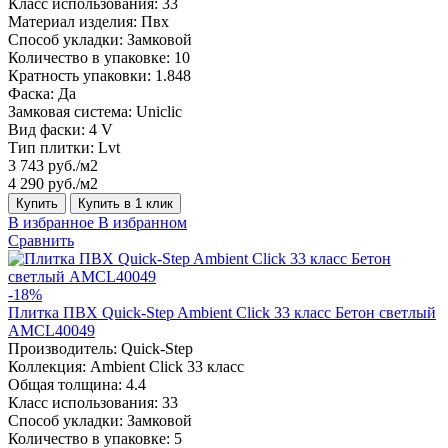
Класс использования:
33
Материал изделия:
Пвх
Способ укладки:
Замковой
Количество в упаковке:
10
Кратность упаковки:
1.848
Фаска:
Да
Замковая система:
Uniclic
Вид фаски:
4 V
Тип плитки:
Lvt
3 743 руб./м2
4 290 руб./м2
Купить
Купить в 1 клик
В избранное
В избранном
Сравнить
-18%
Плитка ПВХ Quick-Step Ambient Click 33 класс Бетон светлый
AMCL40049
Производитель:
Quick-Step
Коллекция:
Ambient Click 33 класс
Общая толщина:
4.4
Класс использования:
33
Способ укладки:
Замковой
Количество в упаковке:
5