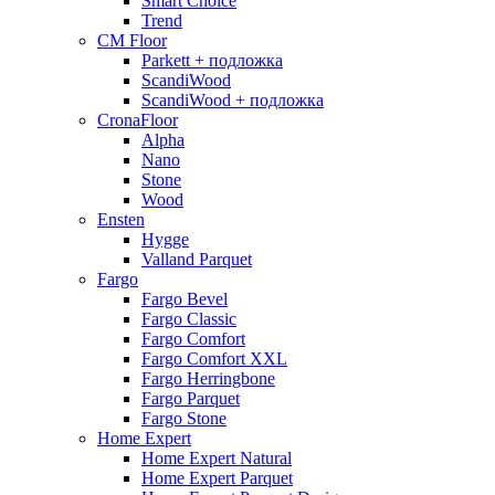
Smart Choice
Trend
CM Floor
Parkett + подложка
ScandiWood
ScandiWood + подложка
CronaFloor
Alpha
Nano
Stone
Wood
Ensten
Hygge
Valland Parquet
Fargo
Fargo Bevel
Fargo Classic
Fargo Comfort
Fargo Comfort XXL
Fargo Herringbone
Fargo Parquet
Fargo Stone
Home Expert
Home Expert Natural
Home Expert Parquet