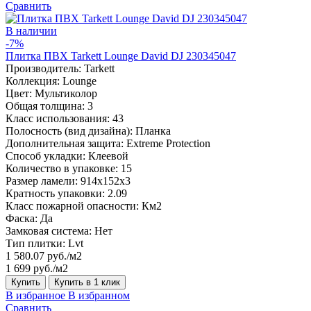
Сравнить
В наличии
-7%
Плитка ПВХ Tarkett Lounge David DJ 230345047
Производитель:
Tarkett
Коллекция:
Lounge
Цвет:
Мультиколор
Общая толщина:
3
Класс использования:
43
Полосность (вид дизайна):
Планка
Дополнительная защита:
Extreme Protection
Способ укладки:
Клеевой
Количество в упаковке:
15
Размер ламели:
914x152x3
Кратность упаковки:
2.09
Класс пожарной опасности:
Км2
Фаска:
Да
Замковая система:
Нет
Тип плитки:
Lvt
1 580.07 руб./м2
1 699 руб./м2
Купить
Купить в 1 клик
В избранное
В избранном
Сравнить