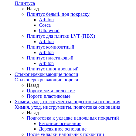
Плинтуса
Назад
Плинтус белый, под покраску
Arbiton
Cosca
Ultrawood
Плинтус для плитки LVT (ПВХ)
Arbiton
Плинтус композитный
Arbiton
Плинтус пластиковый
Arbiton
Плинтус шпонированый
Стыкоперекрывающие пороги
Стыкоперекрывающие пороги
Назад
Пороги металлические
Пороги пластиковые
Химия, уход, инструменты, подготовка основания
Химия, уход, инструменты, подготовка основания
Назад
Подготовка к укладке напольных покрытий
Бетонное основание
Деревянное основание
После укладки напольных покрытий