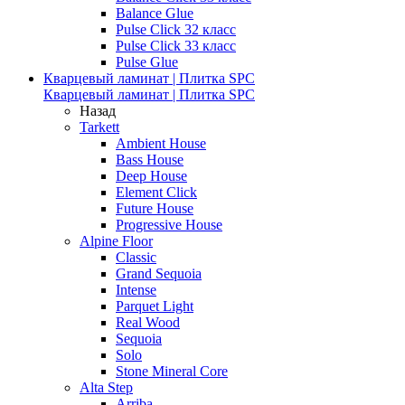
Balance Glue
Pulse Click 32 класс
Pulse Click 33 класс
Pulse Glue
Кварцевый ламинат | Плитка SPC
Кварцевый ламинат | Плитка SPC
Назад
Tarkett
Ambient House
Bass House
Deep House
Element Click
Future House
Progressive House
Alpine Floor
Classic
Grand Sequoia
Intense
Parquet Light
Real Wood
Sequoia
Solo
Stone Mineral Core
Alta Step
Arriba