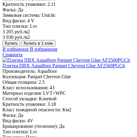
Кратность упаковки:
2.11
Фаска:
Да
Замковая система:
Uniclic
Вид фаски:
4 V
Тип плитки:
Lvt
3 205 руб./м2
3 930 руб./м2
Купить
Купить в 1 клик
В избранное
В избранном
Сравнить
Плитка ПВХ Aquafloor Parquet Chevron Glue AF2560PGCh
Производитель:
Aquafloor
Коллекция:
Parquet Chevron Glue
Общая толщина:
2.5
Класс использования:
43
Материал изделия:
LVT+WPC
Способ укладки:
Клеевой
Кратность упаковки:
3.18
Класс пожарной опасности:
Км2
Фаска:
Да
Вид фаски:
4V
Браширование (теснение):
Да
Тип плитки:
Lvt