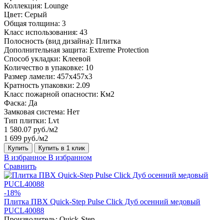
Коллекция:
Lounge
Цвет:
Серый
Общая толщина:
3
Класс использования:
43
Полосность (вид дизайна):
Плитка
Дополнительная защита:
Extreme Protection
Способ укладки:
Клеевой
Количество в упаковке:
10
Размер ламели:
457x457x3
Кратность упаковки:
2.09
Класс пожарной опасности:
Км2
Фаска:
Да
Замковая система:
Нет
Тип плитки:
Lvt
1 580.07 руб./м2
1 699 руб./м2
Купить
Купить в 1 клик
В избранное
В избранном
Сравнить
-18%
Плитка ПВХ Quick-Step Pulse Click Дуб осенний медовый
PUCL40088
Производитель:
Quick-Step