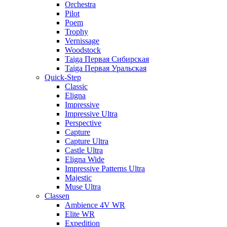
Orchestra
Pilot
Poem
Trophy
Vernissage
Woodstock
Taiga Первая Сибирская
Taiga Первая Уральская
Quick-Step
Classic
Eligna
Impressive
Impressive Ultra
Perspective
Capture
Capture Ultra
Castle Ultra
Eligna Wide
Impressive Patterns Ultra
Majestic
Muse Ultra
Classen
Ambience 4V WR
Elite WR
Expedition