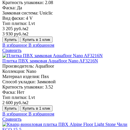
Кратность упаковки:
2.08
Фаска:
Да
Замковая система:
Uniclic
Вид фаски:
4 V
Тип плитки:
Lvt
3 205 руб./м2
3 930 руб./м2
Купить
Купить в 1 клик
В избранное
В избранном
Сравнить
Плитка ПВХ замковая Aquafloor Nano AF3216N
Производитель:
Aquafloor
Коллекция:
Nano
Материал изделия:
Пвх
Способ укладки:
Замковой
Кратность упаковки:
3.52
Фаска:
Нет
Тип плитки:
Lvt
2 600 руб./м2
Купить
Купить в 1 клик
В избранное
В избранном
Сравнить