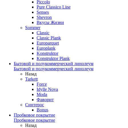
Piccolo
Pure Classico Line
Senses
Shevron
Вкусы Жизни
Sommer
Classic
Classic Plank
Europarquet
Europlank
Konstruktor
Konstruktor Plank
Бытовой и полукоммерческий линолеум
Бытовой и полукоммерческий линолеум
Назад
Tarkett
Force
Idylle Nova
Moda
Фаворит
Синтерос
Bonus
Пробковое покрытие
Пробковое покрытие
Назад