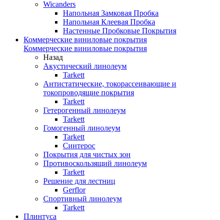
Wicanders
Напольная Замковая Пробка
Напольная Клеевая Пробка
Настенные Пробковые Покрытия
Коммерческие виниловые покрытия
Коммерческие виниловые покрытия
Назад
Акустический линолеум
Tarkett
Антистатические, токорассеивающие и
токопроводящие покрытия
Tarkett
Гетерогенный линолеум
Tarkett
Гомогенный линолеум
Tarkett
Синтерос
Покрытия для чистых зон
Противоскользящий линолеум
Tarkett
Решение для лестниц
Gerflor
Спортивный линолеум
Tarkett
Плинтуса