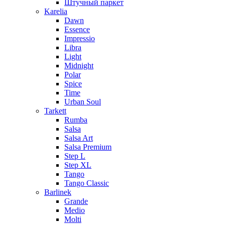
Штучный паркет
Karelia
Dawn
Essence
Impressio
Libra
Light
Midnight
Polar
Spice
Time
Urban Soul
Tarkett
Rumba
Salsa
Salsa Art
Salsa Premium
Step L
Step XL
Tango
Tango Classic
Barlinek
Grande
Medio
Molti