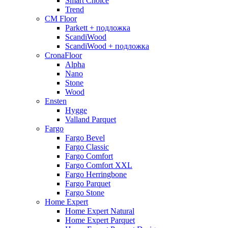
Smart Choice
Trend
CM Floor
Parkett + подложка
ScandiWood
ScandiWood + подложка
CronaFloor
Alpha
Nano
Stone
Wood
Ensten
Hygge
Valland Parquet
Fargo
Fargo Bevel
Fargo Classic
Fargo Comfort
Fargo Comfort XXL
Fargo Herringbone
Fargo Parquet
Fargo Stone
Home Expert
Home Expert Natural
Home Expert Parquet