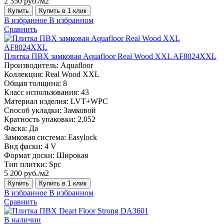
2 350 руб./м2
Купить
Купить в 1 клик
В избранное
В избранном
Сравнить
Плитка ПВХ замковая Aquafloor Real Wood XXL AF8024XXL
Производитель:
Aquafloor
Коллекция:
Real Wood XXL
Общая толщина:
8
Класс использования:
43
Материал изделия:
LVT+WPC
Способ укладки:
Замковой
Кратность упаковки:
2.052
Фаска:
Да
Замковая система:
Easylock
Вид фаски:
4 V
Формат доски:
Широкая
Тип плитки:
Spc
5 200 руб./м2
Купить
Купить в 1 клик
В избранное
В избранном
Сравнить
В наличии