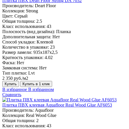
Плитка ПВХ Deart Floor Strong DA 7032
Производитель:
Deart Floor
Коллекция:
Strong
Цвет:
Серый
Общая толщина:
2.5
Класс использования:
43
Полосность (вид дизайна):
Планка
Дополнительная защита:
Нет
Способ укладки:
Клеевой
Количество в упаковке:
23
Размер ламели:
935х187х2,5
Кратность упаковки:
4.02
Фаска:
Нет
Замковая система:
Нет
Тип плитки:
Lvt
2 350 руб./м2
Купить
Купить в 1 клик
В избранное
В избранном
Сравнить
Плитка ПВХ клеевая Aquafloor Real Wood Glue AF6053
Производитель:
Aquafloor
Коллекция:
Real Wood Glue
Общая толщина:
2
Класс использования:
43