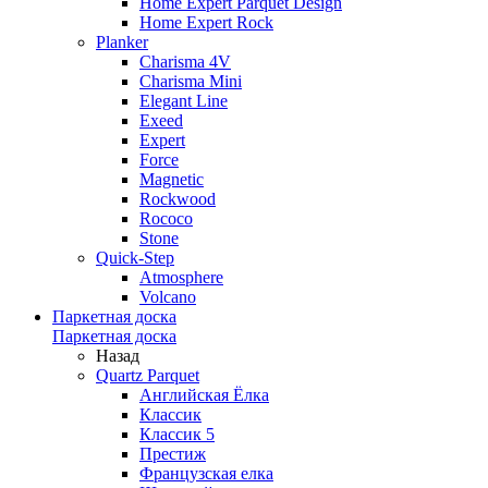
Home Expert Parquet Design
Home Expert Rock
Planker
Charisma 4V
Charisma Mini
Elegant Line
Exeed
Expert
Force
Magnetic
Rockwood
Rococo
Stone
Quick-Step
Atmosphere
Volcano
Паркетная доска
Паркетная доска
Назад
Quartz Parquet
Английская Ёлка
Классик
Классик 5
Престиж
Французская елка