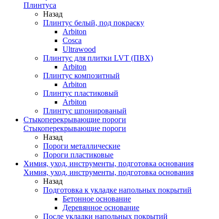
Плинтуса
Назад
Плинтус белый, под покраску
Arbiton
Cosca
Ultrawood
Плинтус для плитки LVT (ПВХ)
Arbiton
Плинтус композитный
Arbiton
Плинтус пластиковый
Arbiton
Плинтус шпонированый
Стыкоперекрывающие пороги
Стыкоперекрывающие пороги
Назад
Пороги металлические
Пороги пластиковые
Химия, уход, инструменты, подготовка основания
Химия, уход, инструменты, подготовка основания
Назад
Подготовка к укладке напольных покрытий
Бетонное основание
Деревянное основание
После укладки напольных покрытий