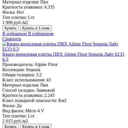
Материал изделия:
Пвх
Кратность упаковки:
4.335
Фаска:
Нет
Тип плитки:
Lvt
1 999 руб./м2
Купить
Купить в 1 клик
В избранное
В избранном
Сравнить
Кварц-виниловая плитка ПВХ Alpine Floor Sequoia Лайт ECO
6-3
Производитель:
Alpine Floor
Коллекция:
Sequoia
Общая толщина:
3.2
Класс использования:
43
Материал изделия:
Пвх
Способ укладки:
Замковой
Кратность упаковки:
2.245
Класс пожарной опасности:
Км2
Фаска:
Да
Вид фаски:
Micro 4 V
Тип плитки:
Lvt
2 015 руб./м2
Купить
Купить в 1 клик