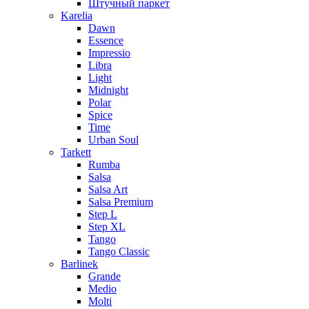
Штучный паркет
Karelia
Dawn
Essence
Impressio
Libra
Light
Midnight
Polar
Spice
Time
Urban Soul
Tarkett
Rumba
Salsa
Salsa Art
Salsa Premium
Step L
Step XL
Tango
Tango Classic
Barlinek
Grande
Medio
Molti