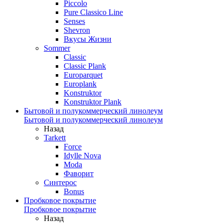
Piccolo
Pure Classico Line
Senses
Shevron
Вкусы Жизни
Sommer
Classic
Classic Plank
Europarquet
Europlank
Konstruktor
Konstruktor Plank
Бытовой и полукоммерческий линолеум
Бытовой и полукоммерческий линолеум
Назад
Tarkett
Force
Idylle Nova
Moda
Фаворит
Синтерос
Bonus
Пробковое покрытие
Пробковое покрытие
Назад