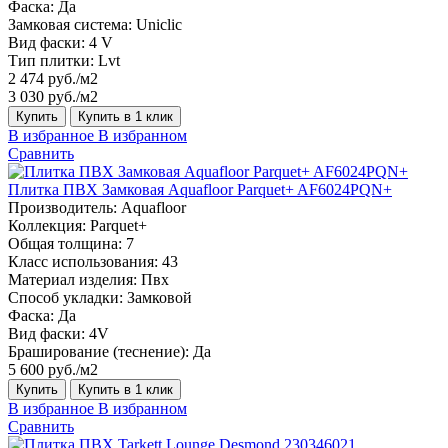
Фаска:
Да
Замковая система:
Uniclic
Вид фаски:
4 V
Тип плитки:
Lvt
2 474 руб./м2
3 030 руб./м2
Купить
Купить в 1 клик
В избранное
В избранном
Сравнить
Плитка ПВХ Замковая Aquafloor Parquet+ AF6024PQN+
Производитель:
Aquafloor
Коллекция:
Parquet+
Общая толщина:
7
Класс использования:
43
Материал изделия:
Пвх
Способ укладки:
Замковой
Фаска:
Да
Вид фаски:
4V
Браширование (теснение):
Да
5 600 руб./м2
Купить
Купить в 1 клик
В избранное
В избранном
Сравнить