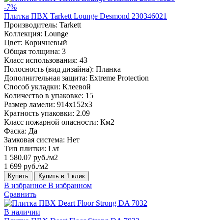
-7%
Плитка ПВХ Tarkett Lounge Desmond 230346021
Производитель:
Tarkett
Коллекция:
Lounge
Цвет:
Коричневый
Общая толщина:
3
Класс использования:
43
Полосность (вид дизайна):
Планка
Дополнительная защита:
Extreme Protection
Способ укладки:
Клеевой
Количество в упаковке:
15
Размер ламели:
914x152x3
Кратность упаковки:
2.09
Класс пожарной опасности:
Км2
Фаска:
Да
Замковая система:
Нет
Тип плитки:
Lvt
1 580.07 руб./м2
1 699 руб./м2
Купить
Купить в 1 клик
В избранное
В избранном
Сравнить
В наличии