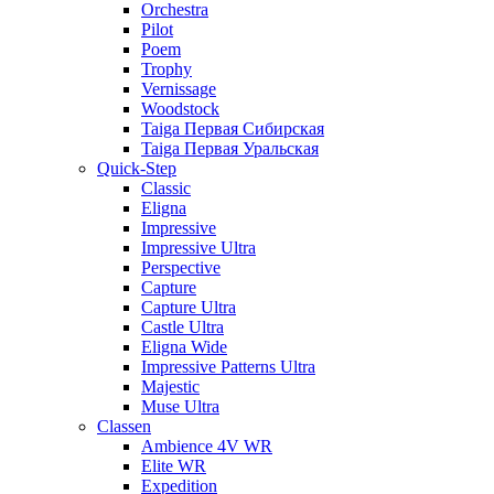
Orchestra
Pilot
Poem
Trophy
Vernissage
Woodstock
Taiga Первая Сибирская
Taiga Первая Уральская
Quick-Step
Classic
Eligna
Impressive
Impressive Ultra
Perspective
Capture
Capture Ultra
Castle Ultra
Eligna Wide
Impressive Patterns Ultra
Majestic
Muse Ultra
Classen
Ambience 4V WR
Elite WR
Expedition