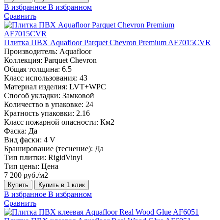
В избранное
В избранном
Сравнить
Плитка ПВХ Aquafloor Parquet Chevron Premium AF7015CVR
Производитель:
Aquafloor
Коллекция:
Parquet Chevron
Общая толщина:
6.5
Класс использования:
43
Материал изделия:
LVT+WPC
Способ укладки:
Замковой
Количество в упаковке:
24
Кратность упаковки:
2.16
Класс пожарной опасности:
Км2
Фаска:
Да
Вид фаски:
4 V
Браширование (теснение):
Да
Тип плитки:
RigidVinyl
Тип цены:
Цена
7 200 руб./м2
Купить
Купить в 1 клик
В избранное
В избранном
Сравнить