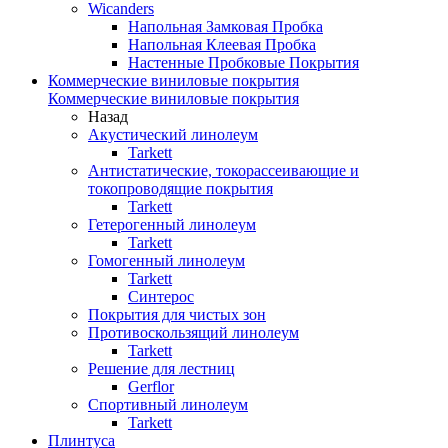
Wicanders
Напольная Замковая Пробка
Напольная Клеевая Пробка
Настенные Пробковые Покрытия
Коммерческие виниловые покрытия
Коммерческие виниловые покрытия
Назад
Акустический линолеум
Tarkett
Антистатические, токорассеивающие и
токопроводящие покрытия
Tarkett
Гетерогенный линолеум
Tarkett
Гомогенный линолеум
Tarkett
Синтерос
Покрытия для чистых зон
Противоскользящий линолеум
Tarkett
Решение для лестниц
Gerflor
Спортивный линолеум
Tarkett
Плинтуса