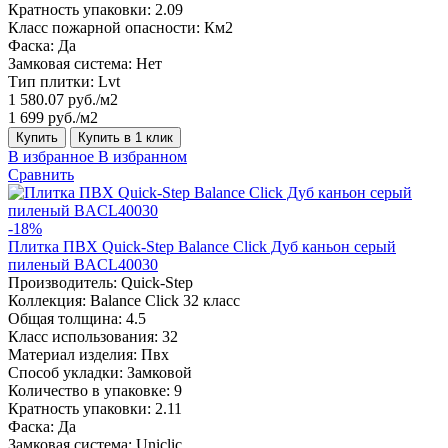
Кратность упаковки:
2.09
Класс пожарной опасности:
Км2
Фаска:
Да
Замковая система:
Нет
Тип плитки:
Lvt
1 580.07 руб./м2
1 699 руб./м2
Купить
Купить в 1 клик
В избранное
В избранном
Сравнить
-18%
Плитка ПВХ Quick-Step Balance Click Дуб каньон серый
пиленый BACL40030
Производитель:
Quick-Step
Коллекция:
Balance Click 32 класс
Общая толщина:
4.5
Класс использования:
32
Материал изделия:
Пвх
Способ укладки:
Замковой
Количество в упаковке:
9
Кратность упаковки:
2.11
Фаска:
Да
Замковая система:
Uniclic