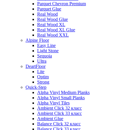
Parquet Chevron Premium
Parquet Glue
Real Wood
Real Wood Glue
Real Wood XL
Real Wood XL Glue
Real Wood XXL
Alpine Floor
Easy Line
Light Stone
Sequoia
Ultra
DeartFloor
Lite
Optim
Strong
Quick-Step
Alpha Vinyl Medium Planks
Alpha Vinyl Small Planks
Alpha Vinyl Tiles
Ambient Click 32 класс
Ambient Click 33 класс
Ambient Glue
Balance Click 32 класс
Balance Click 33 класс