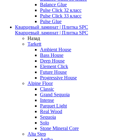
Balance Glue
Pulse Click 32 класс
Pulse Click 33 класс
Pulse Glue
Кварцевый ламинат | Плитка SPC
Кварцевый ламинат | Плитка SPC
Назад
Tarkett
Ambient House
Bass House
Deep House
Element Click
Future House
Progressive House
Alpine Floor
Classic
Grand Sequoia
Intense
Parquet Light
Real Wood
Sequoia
Solo
Stone Mineral Core
Alta Step
Arriba