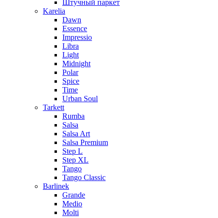
Штучный паркет
Karelia
Dawn
Essence
Impressio
Libra
Light
Midnight
Polar
Spice
Time
Urban Soul
Tarkett
Rumba
Salsa
Salsa Art
Salsa Premium
Step L
Step XL
Tango
Tango Classic
Barlinek
Grande
Medio
Molti