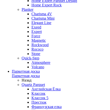
Home Expert Parquet Design
Home Expert Rock
Planker
Charisma 4V
Charisma Mini
Elegant Line
Exeed
Expert
Force
Magnetic
Rockwood
Rococo
Stone
Quick-Step
Atmosphere
Volcano
Паркетная доска
Паркетная доска
Назад
Quartz Parquet
Английская Ёлка
Классик
Классик 5
Престиж
Французская елка