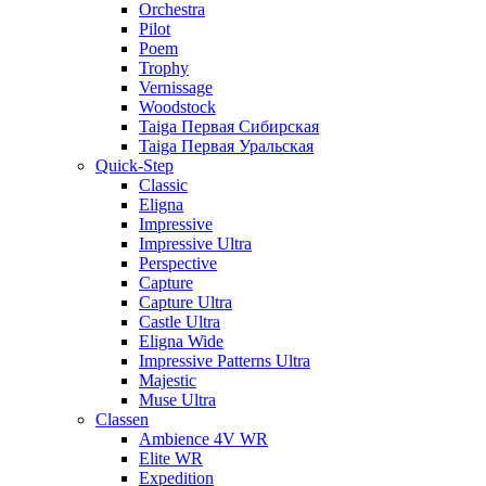
Orchestra
Pilot
Poem
Trophy
Vernissage
Woodstock
Taiga Первая Сибирская
Taiga Первая Уральская
Quick-Step
Classic
Eligna
Impressive
Impressive Ultra
Perspective
Capture
Capture Ultra
Castle Ultra
Eligna Wide
Impressive Patterns Ultra
Majestic
Muse Ultra
Classen
Ambience 4V WR
Elite WR
Expedition