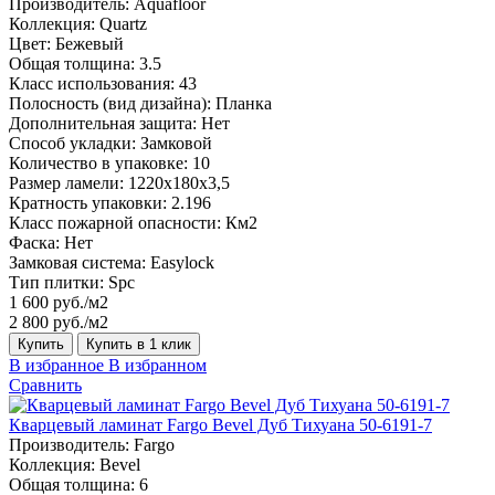
Производитель:
Aquafloor
Коллекция:
Quartz
Цвет:
Бежевый
Общая толщина:
3.5
Класс использования:
43
Полосность (вид дизайна):
Планка
Дополнительная защита:
Нет
Способ укладки:
Замковой
Количество в упаковке:
10
Размер ламели:
1220х180х3,5
Кратность упаковки:
2.196
Класс пожарной опасности:
Км2
Фаска:
Нет
Замковая система:
Easylock
Тип плитки:
Spc
1 600 руб./м2
2 800 руб./м2
Купить
Купить в 1 клик
В избранное
В избранном
Сравнить
Кварцевый ламинат Fargo Bevel Дуб Тихуана 50-6191-7
Производитель:
Fargo
Коллекция:
Bevel
Общая толщина:
6