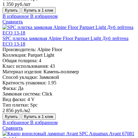
1 350 руб./шт
Купить
Купить в 1 клик
В избранное
В избранном
Сравнить
SPC плитка замковая Alpine Floor Parquet Light Дуб лейтена
ЕСО 13-18
Производитель:
Alpine Floor
Коллекция:
Parquet Light
Общая толщина:
4
Класс использования:
43
Материал изделия:
Камень-полимер
Способ укладки:
Замковой
Кратность упаковки:
1.95
Фаска:
Да
Замковая система:
Click
Вид фаски:
4 V
Тип плитки:
Spc
2 856 руб./м2
Купить
Купить в 1 клик
В избранное
В избранном
Сравнить