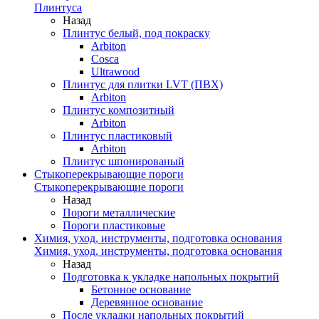
Плинтуса
Назад
Плинтус белый, под покраску
Arbiton
Cosca
Ultrawood
Плинтус для плитки LVT (ПВХ)
Arbiton
Плинтус композитный
Arbiton
Плинтус пластиковый
Arbiton
Плинтус шпонированый
Стыкоперекрывающие пороги
Стыкоперекрывающие пороги
Назад
Пороги металлические
Пороги пластиковые
Химия, уход, инструменты, подготовка основания
Химия, уход, инструменты, подготовка основания
Назад
Подготовка к укладке напольных покрытий
Бетонное основание
Деревянное основание
После укладки напольных покрытий