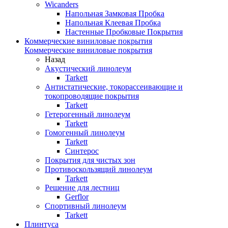
Wicanders
Напольная Замковая Пробка
Напольная Клеевая Пробка
Настенные Пробковые Покрытия
Коммерческие виниловые покрытия
Коммерческие виниловые покрытия
Назад
Акустический линолеум
Tarkett
Антистатические, токорассеивающие и
токопроводящие покрытия
Tarkett
Гетерогенный линолеум
Tarkett
Гомогенный линолеум
Tarkett
Синтерос
Покрытия для чистых зон
Противоскользящий линолеум
Tarkett
Решение для лестниц
Gerflor
Спортивный линолеум
Tarkett
Плинтуса