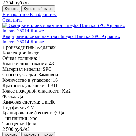
2 754 руб./м2
Купить
Купить в 1 клик
В избранное
В избранном
Сравнить
Кварц виниловый ламинат Integra Плитка SPC Aquamax
Integra 35014 Ланже
Производитель:
Aquamax
Коллекция:
Integra
Общая толщина:
4
Класс использования:
43
Материал изделия:
SPC
Способ укладки:
Замковой
Количество в упаковке:
16
Кратность упаковки:
1.311
Класс пожарной опасности:
Км2
Фаска:
Да
Замковая система:
Uniclic
Вид фаски:
4 V
Браширование (теснение):
Да
Тип плитки:
Spc
Тип цены:
Цена
2 500 руб./м2
Купить
Купить в 1 клик