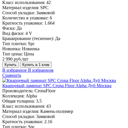
Класс использования:
42
Материал изделия:
SPC
Способ укладки:
Замковой
Количество в упаковке:
6
Кратность упаковки:
1.664
Фаска:
Да
Вид фаски:
4 V
Браширование (теснение):
Да
Тип плитки:
Spc
Новинка:
Новинка
Тип цены:
Цена
2 990 руб./шт
Купить
Купить в 1 клик
В избранное
В избранном
Сравнить
Кварцевый ламинат SPC Crona Floor Alpha Дуб Москва
Производитель:
CronaFloor
Коллекция:
Alpha
Общая толщина:
3.5
Класс использования:
43
Материал изделия:
Камень-полимер
Способ укладки:
Замковой
Кратность упаковки:
2.16
Тип плитки:
Spc