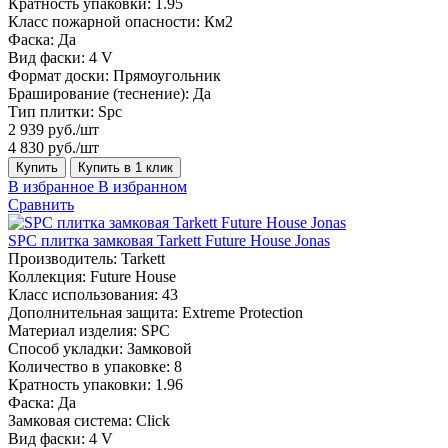
Кратность упаковки:
1.95
Класс пожарной опасности:
Км2
Фаска:
Да
Вид фаски:
4 V
Формат доски:
Прямоугольник
Браширование (теснение):
Да
Тип плитки:
Spc
2 939 руб./шт
4 830 руб./шт
Купить
Купить в 1 клик
В избранное
В избранном
Сравнить
SPC плитка замковая Tarkett Future House Jonas
Производитель:
Tarkett
Коллекция:
Future House
Класс использования:
43
Дополнительная защита:
Extreme Protection
Материал изделия:
SPC
Способ укладки:
Замковой
Количество в упаковке:
8
Кратность упаковки:
1.96
Фаска:
Да
Замковая система:
Click
Вид фаски:
4 V