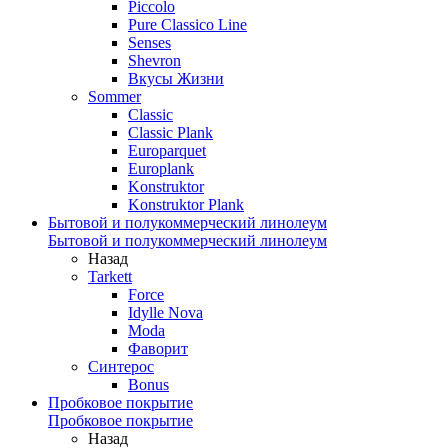
Piccolo
Pure Classico Line
Senses
Shevron
Вкусы Жизни
Sommer
Classic
Classic Plank
Europarquet
Europlank
Konstruktor
Konstruktor Plank
Бытовой и полукоммерческий линолеум
Бытовой и полукоммерческий линолеум
Назад
Tarkett
Force
Idylle Nova
Moda
Фаворит
Синтерос
Bonus
Пробковое покрытие
Пробковое покрытие
Назад