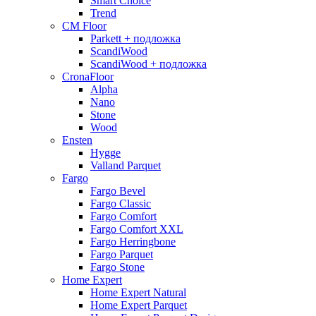
Smart Choice
Trend
CM Floor
Parkett + подложка
ScandiWood
ScandiWood + подложка
CronaFloor
Alpha
Nano
Stone
Wood
Ensten
Hygge
Valland Parquet
Fargo
Fargo Bevel
Fargo Classic
Fargo Comfort
Fargo Comfort XXL
Fargo Herringbone
Fargo Parquet
Fargo Stone
Home Expert
Home Expert Natural
Home Expert Parquet