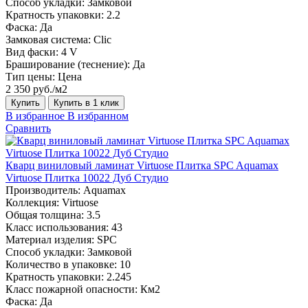
Способ укладки:
Замковой
Кратность упаковки:
2.2
Фаска:
Да
Замковая система:
Сlic
Вид фаски:
4 V
Браширование (теснение):
Да
Тип цены:
Цена
2 350 руб./м2
Купить
Купить в 1 клик
В избранное
В избранном
Сравнить
Кварц виниловый ламинат Virtuose Плитка SPC Aquamax
Virtuose Плитка 10022 Дуб Студио
Производитель:
Aquamax
Коллекция:
Virtuose
Общая толщина:
3.5
Класс использования:
43
Материал изделия:
SPC
Способ укладки:
Замковой
Количество в упаковке:
10
Кратность упаковки:
2.245
Класс пожарной опасности:
Км2
Фаска:
Да