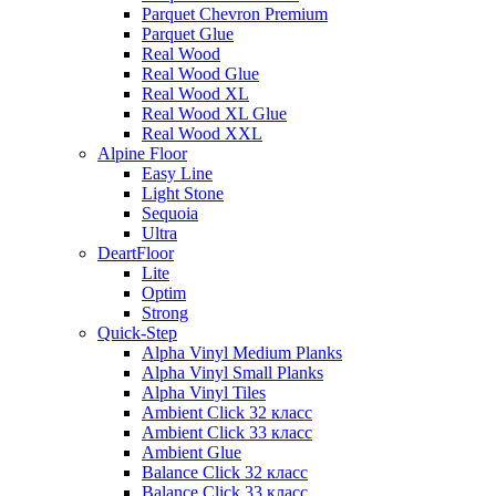
Parquet Chevron Premium
Parquet Glue
Real Wood
Real Wood Glue
Real Wood XL
Real Wood XL Glue
Real Wood XXL
Alpine Floor
Easy Line
Light Stone
Sequoia
Ultra
DeartFloor
Lite
Optim
Strong
Quick-Step
Alpha Vinyl Medium Planks
Alpha Vinyl Small Planks
Alpha Vinyl Tiles
Ambient Click 32 класс
Ambient Click 33 класс
Ambient Glue
Balance Click 32 класс
Balance Click 33 класс