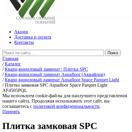
САЛОНЫ НАПОЛЬНЫХ
ПОКРЫТИЙ
Акции
Доставка и оплата
Контакты
Главная
/
Каталог
/
Кварц-виниловый ламинат | Плитка SPC
/
Кварц-виниловый ламинат Aquafloor (Аквафлор)
/
Кварц виниловый ламинат Aquafloor Space Parquet Light
/
Плитка замковая SPC Aquafloor Space Parquet Light
AF4505PQL
Мы используем cookie-файлы для наилучшего представления
нашего сайта. Продолжая использовать этот сайт, вы
соглашаетесь c
политикой конфиденциальности
.
Принять
Плитка замковая SPC