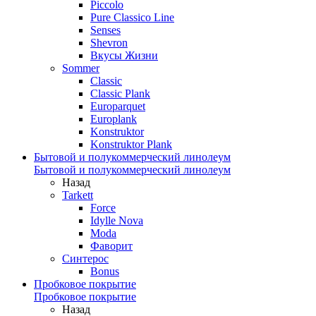
Piccolo
Pure Classico Line
Senses
Shevron
Вкусы Жизни
Sommer
Classic
Classic Plank
Europarquet
Europlank
Konstruktor
Konstruktor Plank
Бытовой и полукоммерческий линолеум
Бытовой и полукоммерческий линолеум
Назад
Tarkett
Force
Idylle Nova
Moda
Фаворит
Синтерос
Bonus
Пробковое покрытие
Пробковое покрытие
Назад