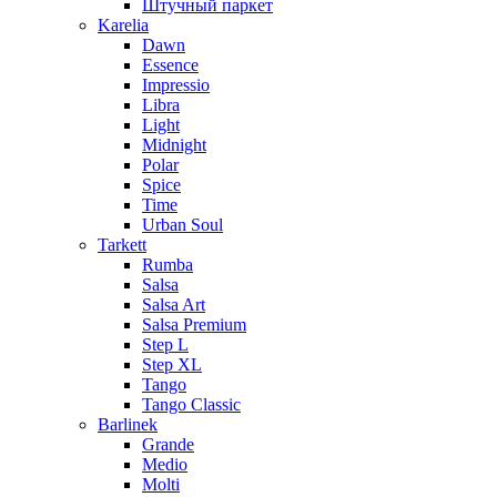
Штучный паркет
Karelia
Dawn
Essence
Impressio
Libra
Light
Midnight
Polar
Spice
Time
Urban Soul
Tarkett
Rumba
Salsa
Salsa Art
Salsa Premium
Step L
Step XL
Tango
Tango Classic
Barlinek
Grande
Medio
Molti