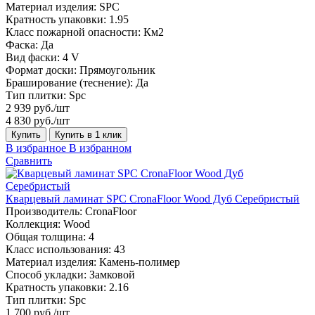
Материал изделия:
SPC
Кратность упаковки:
1.95
Класс пожарной опасности:
Км2
Фаска:
Да
Вид фаски:
4 V
Формат доски:
Прямоугольник
Браширование (теснение):
Да
Тип плитки:
Spc
2 939 руб./шт
4 830 руб./шт
Купить
Купить в 1 клик
В избранное
В избранном
Сравнить
Кварцевый ламинат SPC CronaFloor Wood Дуб Серебристый
Производитель:
CronaFloor
Коллекция:
Wood
Общая толщина:
4
Класс использования:
43
Материал изделия:
Камень-полимер
Способ укладки:
Замковой
Кратность упаковки:
2.16
Тип плитки:
Spc
1 700 руб./шт