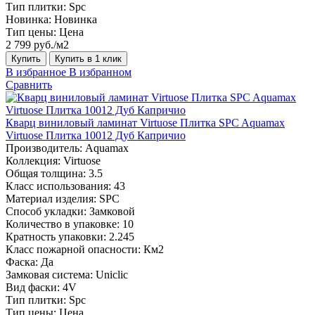
Тип плитки:
Spc
Новинка:
Новинка
Тип цены:
Цена
2 799 руб./м2
Купить
Купить в 1 клик
В избранное
В избранном
Сравнить
Кварц виниловый ламинат Virtuose Плитка SPC Aquamax
Virtuose Плитка 10012 Дуб Капричио
Производитель:
Aquamax
Коллекция:
Virtuose
Общая толщина:
3.5
Класс использования:
43
Материал изделия:
SPC
Способ укладки:
Замковой
Количество в упаковке:
10
Кратность упаковки:
2.245
Класс пожарной опасности:
Км2
Фаска:
Да
Замковая система:
Uniclic
Вид фаски:
4V
Тип плитки:
Spc
Тип цены:
Цена