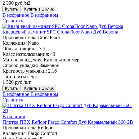
2 390 руб./м2
Купить
Купить в 1 клик
В избранное
В избранном
Сравнить
Кварцевый ламинат SPC CronaFloor Nano Дуб Верона
Производитель:
CronaFloor
Коллекция:
Nano
Общая толщина:
3.5
Класс использования:
43
Материал изделия:
Камень-полимер
Способ укладки:
Замковой
Кратность упаковки:
2.16
Тип плитки:
Spc
1 520 руб./шт
Купить
Купить в 1 клик
В избранное
В избранном
Сравнить
В наличии
Плитка ПВХ Refloor Fargo Comfort Дуб Карамельный 366-2B
Производитель:
Refloor
Коллекция:
Fargo Comfort
Цвет:
Коричневый