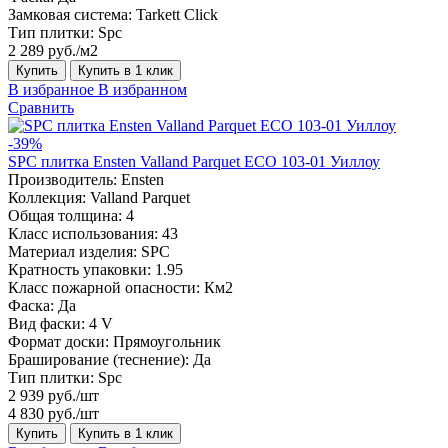
Замковая система:
Tarkett Click
Тип плитки:
Spc
2 289 руб./м2
Купить
Купить в 1 клик
В избранное
В избранном
Сравнить
-39%
SPC плитка Ensten Valland Parquet ECO 103-01 Уиллоу
Производитель:
Ensten
Коллекция:
Valland Parquet
Общая толщина:
4
Класс использования:
43
Материал изделия:
SPC
Кратность упаковки:
1.95
Класс пожарной опасности:
Км2
Фаска:
Да
Вид фаски:
4 V
Формат доски:
Прямоугольник
Браширование (теснение):
Да
Тип плитки:
Spc
2 939 руб./шт
4 830 руб./шт
Купить
Купить в 1 клик