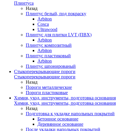
Плинтуса
Назад
Плинтус белый, под покраску
Arbiton
Cosca
Ultrawood
Плинтус для плитки LVT (ПВХ)
Arbiton
Плинтус композитный
Arbiton
Плинтус пластиковый
Arbiton
Плинтус шпонированый
Стыкоперекрывающие пороги
Стыкоперекрывающие пороги
Назад
Пороги металлические
Пороги пластиковые
Химия, уход, инструменты, подготовка основания
Химия, уход, инструменты, подготовка основания
Назад
Подготовка к укладке напольных покрытий
Бетонное основание
Деревянное основание
После укладки напольных покрытий