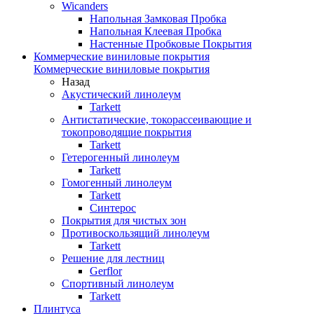
Wicanders
Напольная Замковая Пробка
Напольная Клеевая Пробка
Настенные Пробковые Покрытия
Коммерческие виниловые покрытия
Коммерческие виниловые покрытия
Назад
Акустический линолеум
Tarkett
Антистатические, токорассеивающие и
токопроводящие покрытия
Tarkett
Гетерогенный линолеум
Tarkett
Гомогенный линолеум
Tarkett
Синтерос
Покрытия для чистых зон
Противоскользящий линолеум
Tarkett
Решение для лестниц
Gerflor
Спортивный линолеум
Tarkett
Плинтуса