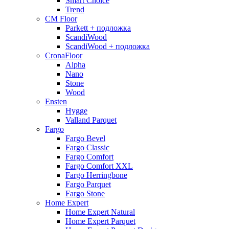
Smart Choice
Trend
CM Floor
Parkett + подложка
ScandiWood
ScandiWood + подложка
CronaFloor
Alpha
Nano
Stone
Wood
Ensten
Hygge
Valland Parquet
Fargo
Fargo Bevel
Fargo Classic
Fargo Comfort
Fargo Comfort XXL
Fargo Herringbone
Fargo Parquet
Fargo Stone
Home Expert
Home Expert Natural
Home Expert Parquet