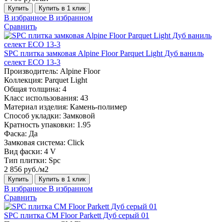
Купить
Купить в 1 клик
В избранное
В избранном
Сравнить
SPC плитка замковая Alpine Floor Parquet Light Дуб ваниль
селект ЕСО 13-3
Производитель:
Alpine Floor
Коллекция:
Parquet Light
Общая толщина:
4
Класс использования:
43
Материал изделия:
Камень-полимер
Способ укладки:
Замковой
Кратность упаковки:
1.95
Фаска:
Да
Замковая система:
Click
Вид фаски:
4 V
Тип плитки:
Spc
2 856 руб./м2
Купить
Купить в 1 клик
В избранное
В избранном
Сравнить
SPC плитка CM Floor Parkett Дуб серый 01