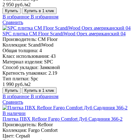
2 950 руб./м2
Купить
Купить в 1 клик
В избранное
В избранном
Сравнить
SPC плитка CM Floor ScandiWood Орех американский 04
Производитель:
CM Floor
Коллекция:
ScandiWood
Общая толщина:
4
Класс использования:
43
Материал изделия:
SPC
Способ укладки:
Замковой
Кратность упаковки:
2.19
Тип плитки:
Spc
1 990 руб./м2
Купить
Купить в 1 клик
В избранное
В избранном
Сравнить
В наличии
Плитка ПВХ Refloor Fargo Comfort Дуб Сардиния 366-2
Производитель:
Refloor
Коллекция:
Fargo Comfort
Цвет:
Серый