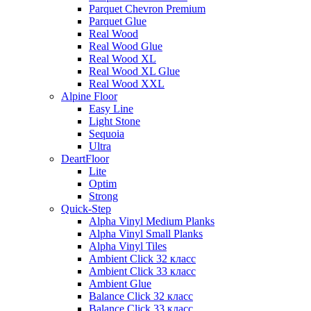
Parquet Chevron Premium
Parquet Glue
Real Wood
Real Wood Glue
Real Wood XL
Real Wood XL Glue
Real Wood XXL
Alpine Floor
Easy Line
Light Stone
Sequoia
Ultra
DeartFloor
Lite
Optim
Strong
Quick-Step
Alpha Vinyl Medium Planks
Alpha Vinyl Small Planks
Alpha Vinyl Tiles
Ambient Click 32 класс
Ambient Click 33 класс
Ambient Glue
Balance Click 32 класс
Balance Click 33 класс