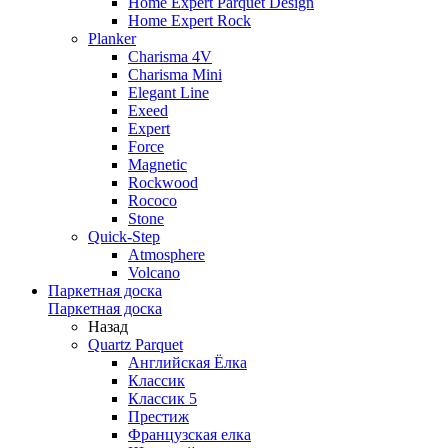
Home Expert Parquet Design
Home Expert Rock
Planker
Charisma 4V
Charisma Mini
Elegant Line
Exeed
Expert
Force
Magnetic
Rockwood
Rococo
Stone
Quick-Step
Atmosphere
Volcano
Паркетная доска
Паркетная доска
Назад
Quartz Parquet
Английская Ёлка
Классик
Классик 5
Престиж
Французская елка