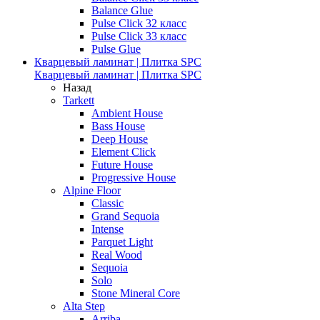
Balance Glue
Pulse Click 32 класс
Pulse Click 33 класс
Pulse Glue
Кварцевый ламинат | Плитка SPC
Кварцевый ламинат | Плитка SPC
Назад
Tarkett
Ambient House
Bass House
Deep House
Element Click
Future House
Progressive House
Alpine Floor
Classic
Grand Sequoia
Intense
Parquet Light
Real Wood
Sequoia
Solo
Stone Mineral Core
Alta Step
Arriba