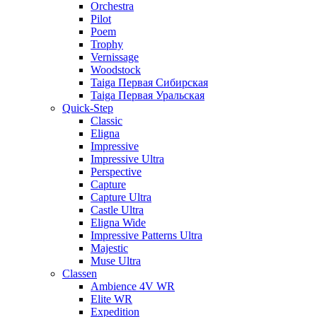
Orchestra
Pilot
Poem
Trophy
Vernissage
Woodstock
Taiga Первая Сибирская
Taiga Первая Уральская
Quick-Step
Classic
Eligna
Impressive
Impressive Ultra
Perspective
Capture
Capture Ultra
Castle Ultra
Eligna Wide
Impressive Patterns Ultra
Majestic
Muse Ultra
Classen
Ambience 4V WR
Elite WR
Expedition