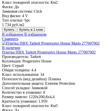
Класс пожарной опасности:
Км2
Фаска:
Да
Замковая система:
Click
Вид фаски:
4 V
Тип плитки:
Spc
1 734 руб./м2
Купить
Купить в 1 клик
В избранное
В избранном
Сравнить
В наличии
Плитка ПВХ Tarkett Progressive House Mario 277007002
Производитель:
Tarkett
Коллекция:
Progressive House
Цвет:
Серый
Общая толщина:
4.4
Класс использования:
34
Полосность (вид дизайна):
Планка
Дополнительная защита:
Extreme Protection
Способ укладки:
Замковой
Количество в упаковке:
8
Размер ламели:
1220х200,8х4,4
Кратность упаковки:
1.959
Класс пожарной опасности:
Км5
Фаска:
Да