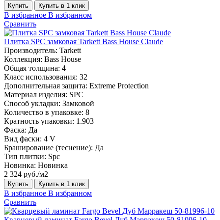
Купить
Купить в 1 клик
В избранное
В избранном
Сравнить
Плитка SPC замковая Tarkett Bass House Claude
Производитель:
Tarkett
Коллекция:
Bass House
Общая толщина:
4
Класс использования:
32
Дополнительная защита:
Extreme Protection
Материал изделия:
SPC
Способ укладки:
Замковой
Количество в упаковке:
8
Кратность упаковки:
1.903
Фаска:
Да
Вид фаски:
4 V
Браширование (теснение):
Да
Тип плитки:
Spc
Новинка:
Новинка
2 324 руб./м2
Купить
Купить в 1 клик
В избранное
В избранном
Сравнить
Кварцевый ламинат Fargo Bevel Дуб Марракеш 50-81996-10