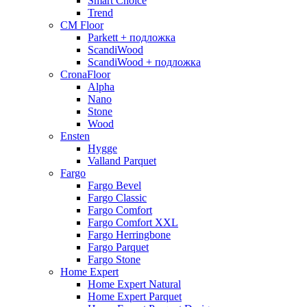
Smart Choice
Trend
CM Floor
Parkett + подложка
ScandiWood
ScandiWood + подложка
CronaFloor
Alpha
Nano
Stone
Wood
Ensten
Hygge
Valland Parquet
Fargo
Fargo Bevel
Fargo Classic
Fargo Comfort
Fargo Comfort XXL
Fargo Herringbone
Fargo Parquet
Fargo Stone
Home Expert
Home Expert Natural
Home Expert Parquet