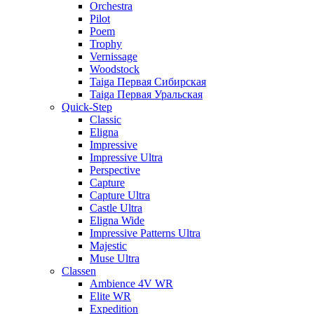
Orchestra
Pilot
Poem
Trophy
Vernissage
Woodstock
Taiga Первая Сибирская
Taiga Первая Уральская
Quick-Step
Classic
Eligna
Impressive
Impressive Ultra
Perspective
Capture
Capture Ultra
Castle Ultra
Eligna Wide
Impressive Patterns Ultra
Majestic
Muse Ultra
Classen
Ambience 4V WR
Elite WR
Expedition