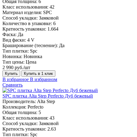
Общая толщина:
6
Класс использования:
42
Материал изделия:
SPC
Способ укладки:
Замковой
Количество в упаковке:
6
Кратность упаковки:
1.664
Фаска:
Да
Вид фаски:
4 V
Браширование (теснение):
Да
Тип плитки:
Spc
Новинка:
Новинка
Тип цены:
Цена
2 990 руб./шт
Купить
Купить в 1 клик
В избранное
В избранном
Сравнить
SPC плитка Alta Step Perfecto Дуб бежевый
Производитель:
Alta Step
Коллекция:
Perfecto
Общая толщина:
5
Класс использования:
43
Способ укладки:
Замковой
Кратность упаковки:
2.63
Тип плитки:
Spc