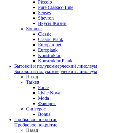
Piccolo
Pure Classico Line
Senses
Shevron
Вкусы Жизни
Sommer
Classic
Classic Plank
Europarquet
Europlank
Konstruktor
Konstruktor Plank
Бытовой и полукоммерческий линолеум
Бытовой и полукоммерческий линолеум
Назад
Tarkett
Force
Idylle Nova
Moda
Фаворит
Синтерос
Bonus
Пробковое покрытие
Пробковое покрытие
Назад