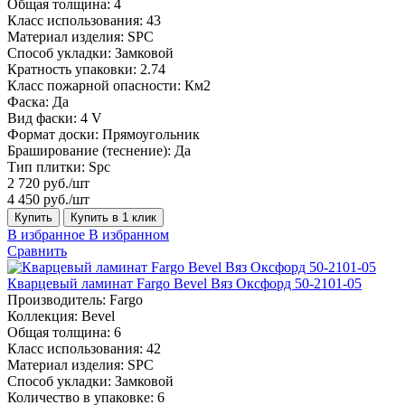
Общая толщина:
4
Класс использования:
43
Материал изделия:
SPC
Способ укладки:
Замковой
Кратность упаковки:
2.74
Класс пожарной опасности:
Км2
Фаска:
Да
Вид фаски:
4 V
Формат доски:
Прямоугольник
Браширование (теснение):
Да
Тип плитки:
Spc
2 720 руб./шт
4 450 руб./шт
Купить
Купить в 1 клик
В избранное
В избранном
Сравнить
Кварцевый ламинат Fargo Bevel Вяз Оксфорд 50-2101-05
Производитель:
Fargo
Коллекция:
Bevel
Общая толщина:
6
Класс использования:
42
Материал изделия:
SPC
Способ укладки:
Замковой
Количество в упаковке:
6