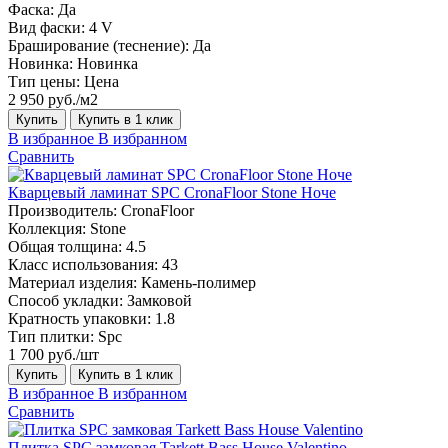
Фаска:
Да
Вид фаски:
4 V
Браширование (теснение):
Да
Новинка:
Новинка
Тип цены:
Цена
2 950 руб./м2
Купить
Купить в 1 клик
В избранное
В избранном
Сравнить
Кварцевый ламинат SPC CronaFloor Stone Ноче
Производитель:
CronaFloor
Коллекция:
Stone
Общая толщина:
4.5
Класс использования:
43
Материал изделия:
Камень-полимер
Способ укладки:
Замковой
Кратность упаковки:
1.8
Тип плитки:
Spc
1 700 руб./шт
Купить
Купить в 1 клик
В избранное
В избранном
Сравнить
Плитка SPC замковая Tarkett Bass House Valentino