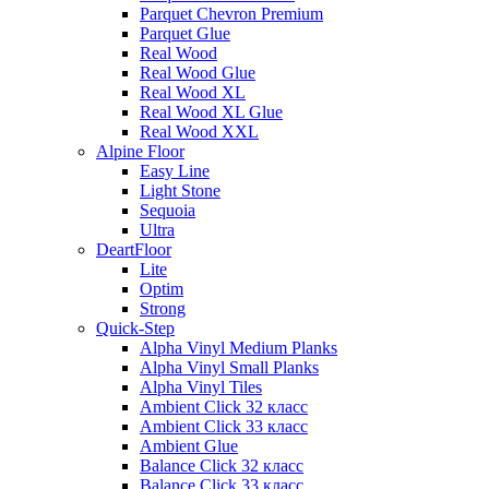
Parquet Chevron Premium
Parquet Glue
Real Wood
Real Wood Glue
Real Wood XL
Real Wood XL Glue
Real Wood XXL
Alpine Floor
Easy Line
Light Stone
Sequoia
Ultra
DeartFloor
Lite
Optim
Strong
Quick-Step
Alpha Vinyl Medium Planks
Alpha Vinyl Small Planks
Alpha Vinyl Tiles
Ambient Click 32 класс
Ambient Click 33 класс
Ambient Glue
Balance Click 32 класс
Balance Click 33 класс