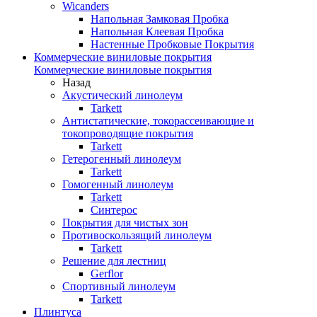
Wicanders
Напольная Замковая Пробка
Напольная Клеевая Пробка
Настенные Пробковые Покрытия
Коммерческие виниловые покрытия
Коммерческие виниловые покрытия
Назад
Акустический линолеум
Tarkett
Антистатические, токорассеивающие и
токопроводящие покрытия
Tarkett
Гетерогенный линолеум
Tarkett
Гомогенный линолеум
Tarkett
Синтерос
Покрытия для чистых зон
Противоскользящий линолеум
Tarkett
Решение для лестниц
Gerflor
Спортивный линолеум
Tarkett
Плинтуса