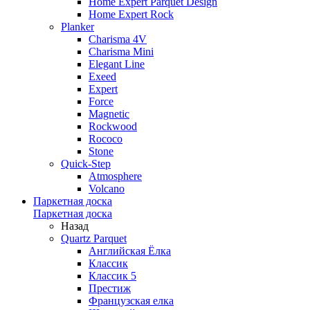
Home Expert Parquet Design
Home Expert Rock
Planker
Charisma 4V
Charisma Mini
Elegant Line
Exeed
Expert
Force
Magnetic
Rockwood
Rococo
Stone
Quick-Step
Atmosphere
Volcano
Паркетная доска
Паркетная доска
Назад
Quartz Parquet
Английская Ёлка
Классик
Классик 5
Престиж
Французская елка