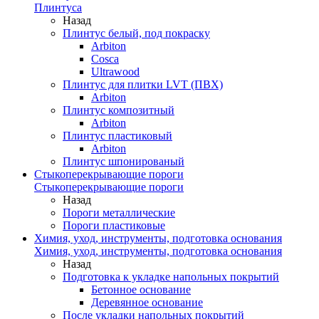
Плинтуса
Назад
Плинтус белый, под покраску
Arbiton
Cosca
Ultrawood
Плинтус для плитки LVT (ПВХ)
Arbiton
Плинтус композитный
Arbiton
Плинтус пластиковый
Arbiton
Плинтус шпонированый
Стыкоперекрывающие пороги
Стыкоперекрывающие пороги
Назад
Пороги металлические
Пороги пластиковые
Химия, уход, инструменты, подготовка основания
Химия, уход, инструменты, подготовка основания
Назад
Подготовка к укладке напольных покрытий
Бетонное основание
Деревянное основание
После укладки напольных покрытий