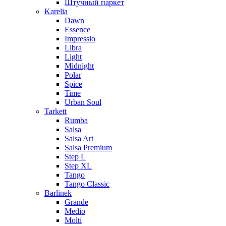
Штучный паркет
Karelia
Dawn
Essence
Impressio
Libra
Light
Midnight
Polar
Spice
Time
Urban Soul
Tarkett
Rumba
Salsa
Salsa Art
Salsa Premium
Step L
Step XL
Tango
Tango Classic
Barlinek
Grande
Medio
Molti