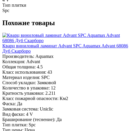
Тип плитки
Spc
Похожие товары
Кварц виниловый ламинат Advant SPC Aquamax Advant 68086
Дуб Скарборо
Производитель:
Aquamax
Коллекция:
Advant
Общая толщина:
4.5
Класс использования:
43
Материал изделия:
SPC
Способ укладки:
Замковой
Количество в упаковке:
12
Кратность упаковки:
2.211
Класс пожарной опасности:
Км2
Фаска:
Да
Замковая система:
Uniclic
Вид фаски:
4 V
Браширование (теснение):
Да
Тип плитки:
Spc
Тип цены:
Цена