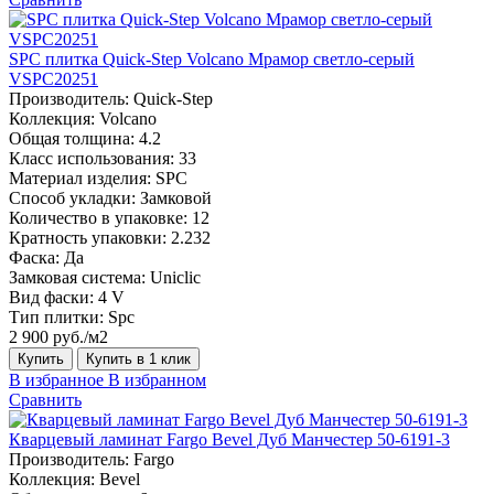
SPC плитка Quick-Step Volcano Мрамор светло-серый
VSPC20251
Производитель:
Quick-Step
Коллекция:
Volcano
Общая толщина:
4.2
Класс использования:
33
Материал изделия:
SPC
Способ укладки:
Замковой
Количество в упаковке:
12
Кратность упаковки:
2.232
Фаска:
Да
Замковая система:
Uniclic
Вид фаски:
4 V
Тип плитки:
Spc
2 900 руб./м2
Купить
Купить в 1 клик
В избранное
В избранном
Сравнить
Кварцевый ламинат Fargo Bevel Дуб Манчестер 50-6191-3
Производитель:
Fargo
Коллекция:
Bevel