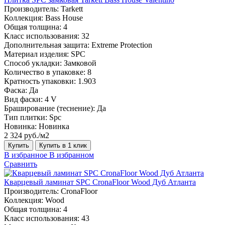
Производитель:
Tarkett
Коллекция:
Bass House
Общая толщина:
4
Класс использования:
32
Дополнительная защита:
Extreme Protection
Материал изделия:
SPC
Способ укладки:
Замковой
Количество в упаковке:
8
Кратность упаковки:
1.903
Фаска:
Да
Вид фаски:
4 V
Браширование (теснение):
Да
Тип плитки:
Spc
Новинка:
Новинка
2 324 руб./м2
Купить
Купить в 1 клик
В избранное
В избранном
Сравнить
Кварцевый ламинат SPC CronaFloor Wood Дуб Атланта
Производитель:
CronaFloor
Коллекция:
Wood
Общая толщина:
4
Класс использования:
43