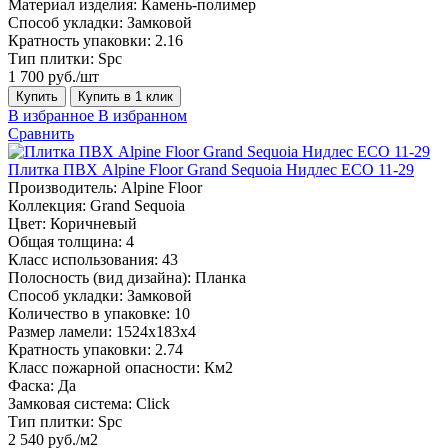
Материал изделия:
Камень-полимер
Способ укладки:
Замковой
Кратность упаковки:
2.16
Тип плитки:
Spc
1 700 руб./шт
Купить
Купить в 1 клик
В избранное
В избранном
Сравнить
Плитка ПВХ Alpine Floor Grand Sequoia Нидлес ECO 11-29
Производитель:
Alpine Floor
Коллекция:
Grand Sequoia
Цвет:
Коричневый
Общая толщина:
4
Класс использования:
43
Полосность (вид дизайна):
Планка
Способ укладки:
Замковой
Количество в упаковке:
10
Размер ламели:
1524х183х4
Кратность упаковки:
2.74
Класс пожарной опасности:
Км2
Фаска:
Да
Замковая система:
Click
Тип плитки:
Spc
2 540 руб./м2