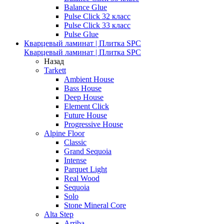
Balance Glue
Pulse Click 32 класс
Pulse Click 33 класс
Pulse Glue
Кварцевый ламинат | Плитка SPC
Кварцевый ламинат | Плитка SPC
Назад
Tarkett
Ambient House
Bass House
Deep House
Element Click
Future House
Progressive House
Alpine Floor
Classic
Grand Sequoia
Intense
Parquet Light
Real Wood
Sequoia
Solo
Stone Mineral Core
Alta Step
Arriba