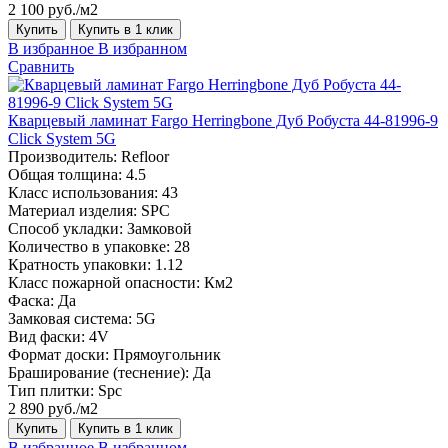
2 100 руб./м2
Купить
Купить в 1 клик
В избранное
В избранном
Сравнить
Кварцевый ламинат Fargo Herringbone Дуб Робуста 44-81996-9
Click System 5G
Производитель:
Refloor
Общая толщина:
4.5
Класс использования:
43
Материал изделия:
SPC
Способ укладки:
Замковой
Количество в упаковке:
28
Кратность упаковки:
1.12
Класс пожарной опасности:
Км2
Фаска:
Да
Замковая система:
5G
Вид фаски:
4V
Формат доски:
Прямоугольник
Браширование (теснение):
Да
Тип плитки:
Spc
2 890 руб./м2
Купить
Купить в 1 клик
В избранное
В избранном