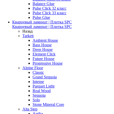
Balance Glue
Pulse Click 32 класс
Pulse Click 33 класс
Pulse Glue
Кварцевый ламинат | Плитка SPC
Кварцевый ламинат | Плитка SPC
Назад
Tarkett
Ambient House
Bass House
Deep House
Element Click
Future House
Progressive House
Alpine Floor
Classic
Grand Sequoia
Intense
Parquet Light
Real Wood
Sequoia
Solo
Stone Mineral Core
Alta Step
Arriba