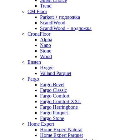
Smart Choice
Trend
CM Floor
Parkett + подложка
ScandiWood
ScandiWood + подложка
CronaFloor
Alpha
Nano
Stone
Wood
Ensten
Hygge
Valland Parquet
Fargo
Fargo Bevel
Fargo Classic
Fargo Comfort
Fargo Comfort XXL
Fargo Herringbone
Fargo Parquet
Fargo Stone
Home Expert
Home Expert Natural
Home Expert Parquet