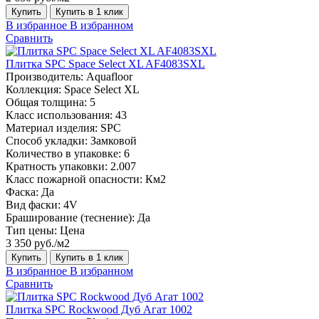
Купить
Купить в 1 клик
В избранное
В избранном
Сравнить
Плитка SPC Space Select XL AF4083SXL
Производитель:
Aquafloor
Коллекция:
Space Select XL
Общая толщина:
5
Класс использования:
43
Материал изделия:
SPC
Способ укладки:
Замковой
Количество в упаковке:
6
Кратность упаковки:
2.007
Класс пожарной опасности:
Км2
Фаска:
Да
Вид фаски:
4V
Браширование (теснение):
Да
Тип цены:
Цена
3 350 руб./м2
Купить
Купить в 1 клик
В избранное
В избранном
Сравнить
Плитка SPC Rockwood Дуб Агат 1002