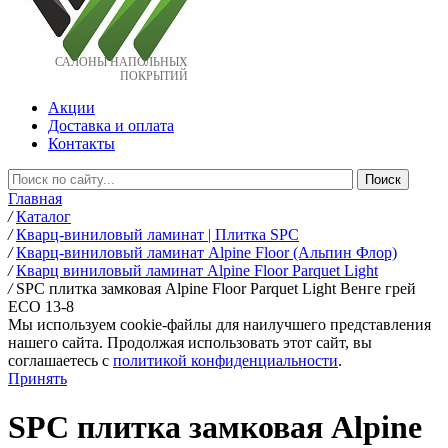
САЛОНЫ НАПОЛЬНЫХ
ПОКРЫТИЙ
Акции
Доставка и оплата
Контакты
Главная
/
Каталог
/
Кварц-виниловый ламинат | Плитка SPC
/
Кварц-виниловый ламинат Alpine Floor (Альпин Флор)
/
Кварц виниловый ламинат Alpine Floor Parquet Light
/
SPC плитка замковая Alpine Floor Parquet Light Венге грей
ЕСО 13-8
Мы используем cookie-файлы для наилучшего представления
нашего сайта. Продолжая использовать этот сайт, вы
соглашаетесь c
политикой конфиденциальности
.
Принять
SPC плитка замковая Alpine