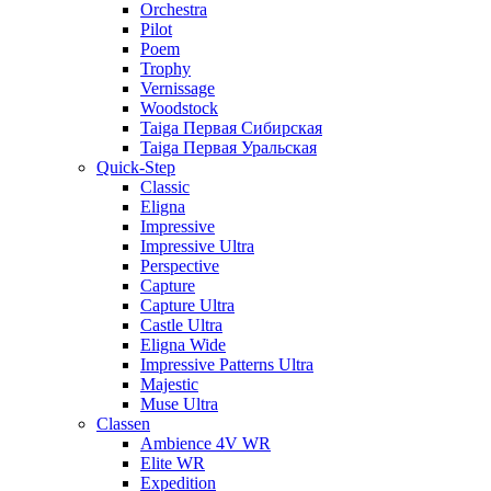
Orchestra
Pilot
Poem
Trophy
Vernissage
Woodstock
Taiga Первая Сибирская
Taiga Первая Уральская
Quick-Step
Classic
Eligna
Impressive
Impressive Ultra
Perspective
Capture
Capture Ultra
Castle Ultra
Eligna Wide
Impressive Patterns Ultra
Majestic
Muse Ultra
Classen
Ambience 4V WR
Elite WR
Expedition