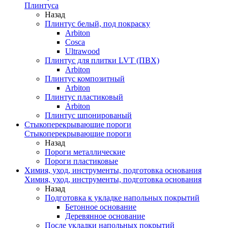
Плинтуса
Назад
Плинтус белый, под покраску
Arbiton
Cosca
Ultrawood
Плинтус для плитки LVT (ПВХ)
Arbiton
Плинтус композитный
Arbiton
Плинтус пластиковый
Arbiton
Плинтус шпонированый
Стыкоперекрывающие пороги
Стыкоперекрывающие пороги
Назад
Пороги металлические
Пороги пластиковые
Химия, уход, инструменты, подготовка основания
Химия, уход, инструменты, подготовка основания
Назад
Подготовка к укладке напольных покрытий
Бетонное основание
Деревянное основание
После укладки напольных покрытий