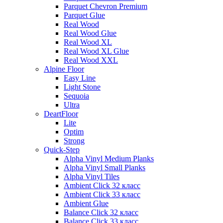
Parquet Chevron Premium
Parquet Glue
Real Wood
Real Wood Glue
Real Wood XL
Real Wood XL Glue
Real Wood XXL
Alpine Floor
Easy Line
Light Stone
Sequoia
Ultra
DeartFloor
Lite
Optim
Strong
Quick-Step
Alpha Vinyl Medium Planks
Alpha Vinyl Small Planks
Alpha Vinyl Tiles
Ambient Click 32 класс
Ambient Click 33 класс
Ambient Glue
Balance Click 32 класс
Balance Click 33 класс