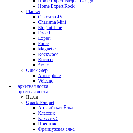
Home Expert Parquet Design
Home Expert Rock
Planker
Charisma 4V
Charisma Mini
Elegant Line
Exeed
Expert
Force
Magnetic
Rockwood
Rococo
Stone
Quick-Step
Atmosphere
Volcano
Паркетная доска
Паркетная доска
Назад
Quartz Parquet
Английская Ёлка
Классик
Классик 5
Престиж
Французская елка