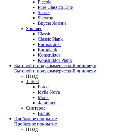
Piccolo
Pure Classico Line
Senses
Shevron
Вкусы Жизни
Sommer
Classic
Classic Plank
Europarquet
Europlank
Konstruktor
Konstruktor Plank
Бытовой и полукоммерческий линолеум
Бытовой и полукоммерческий линолеум
Назад
Tarkett
Force
Idylle Nova
Moda
Фаворит
Синтерос
Bonus
Пробковое покрытие
Пробковое покрытие
Назад