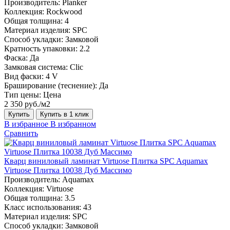
Производитель:
Planker
Коллекция:
Rockwood
Общая толщина:
4
Материал изделия:
SPC
Способ укладки:
Замковой
Кратность упаковки:
2.2
Фаска:
Да
Замковая система:
Сlic
Вид фаски:
4 V
Браширование (теснение):
Да
Тип цены:
Цена
2 350 руб./м2
Купить
Купить в 1 клик
В избранное
В избранном
Сравнить
Кварц виниловый ламинат Virtuose Плитка SPC Aquamax
Virtuose Плитка 10038 Дуб Массимо
Производитель:
Aquamax
Коллекция:
Virtuose
Общая толщина:
3.5
Класс использования:
43
Материал изделия:
SPC
Способ укладки:
Замковой