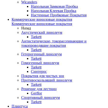
Wicanders
Напольная Замковая Пробка
Напольная Клеевая Пробка
Настенные Пробковые Покрытия
Коммерческие виниловые покрытия
Коммерческие виниловые покрытия
Назад
Акустический линолеум
Tarkett
Антистатические, токорассеивающие и
токопроводящие покрытия
Tarkett
Гетерогенный линолеум
Tarkett
Гомогенный линолеум
Tarkett
Синтерос
Покрытия для чистых зон
Противоскользящий линолеум
Tarkett
Решение для лестниц
Gerflor
Спортивный линолеум
Tarkett
Плинтуса