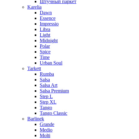
Штучный паркет
Karelia
Dawn
Essence
Impressio
Libra
Light
Midnight
Polar
Spice
Time
Urban Soul
Tarkett
Rumba
Salsa
Salsa Art
Salsa Premium
Step L
Step XL
Tango
Tango Classic
Barlinek
Grande
Medio
Molti