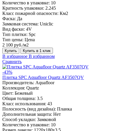
Количество в упаковке:
10
Кратность упаковки:
2.245
Класс пожарной опасности:
Км2
Фаска:
Да
Замковая система:
Uniclic
Вид фаски:
4V
Тип плитки:
Spc
Тип цены:
Цена
2 100 руб./м2
Купить
Купить в 1 клик
В избранное
В избранном
Сравнить
-43%
Плитка SPC Aquafloor Quartz AF3507QV
Производитель:
Aquafloor
Коллекция:
Quartz
Цвет:
Бежевый
Общая толщина:
3.5
Класс использования:
43
Полосность (вид дизайна):
Планка
Дополнительная защита:
Нет
Способ укладки:
Замковой
Количество в упаковке:
10
Размер ламели:
1220х180х3,5