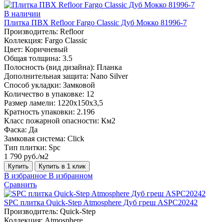
В наличии
Плитка ПВХ Refloor Fargo Classic Дуб Мокко 81996-7
Производитель:
Refloor
Коллекция:
Fargo Classic
Цвет:
Коричневый
Общая толщина:
3.5
Полосность (вид дизайна):
Планка
Дополнительная защита:
Nano Silver
Способ укладки:
Замковой
Количество в упаковке:
12
Размер ламели:
1220х150х3,5
Кратность упаковки:
2.196
Класс пожарной опасности:
Км2
Фаска:
Да
Замковая система:
Click
Тип плитки:
Spc
1 790 руб./м2
Купить
Купить в 1 клик
В избранное
В избранном
Сравнить
SPC плитка Quick-Step Atmosphere Дуб греш ASPC20242
Производитель:
Quick-Step
Коллекция:
Atmosphere