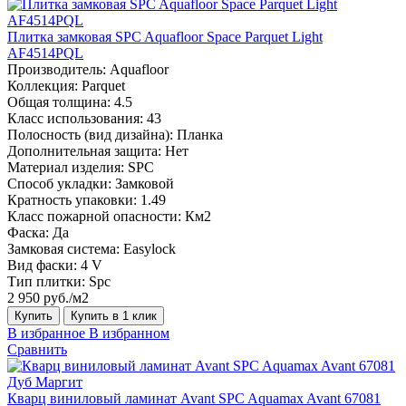
Плитка замковая SPC Aquafloor Space Parquet Light
AF4514PQL
Производитель:
Aquafloor
Коллекция:
Parquet
Общая толщина:
4.5
Класс использования:
43
Полосность (вид дизайна):
Планка
Дополнительная защита:
Нет
Материал изделия:
SPC
Способ укладки:
Замковой
Кратность упаковки:
1.49
Класс пожарной опасности:
Км2
Фаска:
Да
Замковая система:
Easylock
Вид фаски:
4 V
Тип плитки:
Spc
2 950 руб./м2
Купить
Купить в 1 клик
В избранное
В избранном
Сравнить
Кварц виниловый ламинат Avant SPC Aquamax Avant 67081